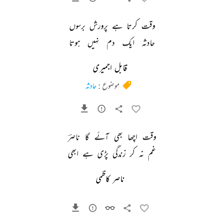
وقت 
کرتا 
ہے 
پرورش 
برسوں 
حادثہ 
ایک 
دم 
نہیں 
ہوتا 
قابل اجمیری
موضوع :
حادثہ
وقت 
اچھا 
بھی 
آئے 
گا 
ناصرؔ 
غم 
نہ 
کر 
زندگی 
پڑی 
ہے 
ابھی 
ناصر کاظمی