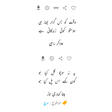
وقت 
کو 
بس 
گزار 
لینا 
ہی 
دوستو 
کوئی 
زندگانی 
ہے 
دواکر راہی
یہ 
نہ 
سوچو 
کل 
کیا 
ہو 
کون 
کہے 
اس 
پل 
کیا 
ہو 
مینا کماری ناز
موضوع :
سوچ