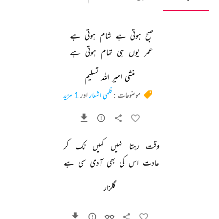
صبح 
ہوتی 
ہے 
شام 
ہوتی 
ہے 
عمر 
یوں 
ہی 
تمام 
ہوتی 
ہے 
منشی امیر اللہ تسلیم
موضوعات :
فلمی اشعار
اور
1 مزید
وقت 
رہتا 
نہیں 
کہیں 
ٹک 
کر 
عادت 
اس 
کی 
بھی 
آدمی 
سی 
ہے 
گلزار