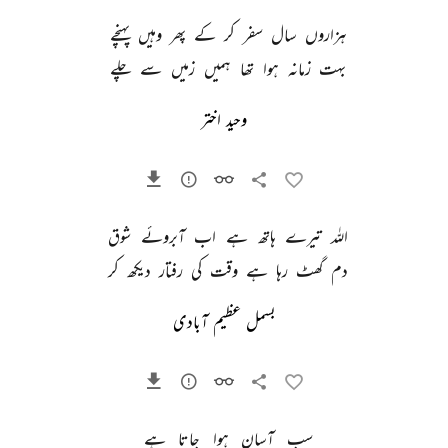
ہزاروں 
سال 
سفر 
کر 
کے 
پھر 
وہیں 
پہنچے 
بہت 
زمانہ 
ہوا 
تھا 
ہمیں 
زمیں 
سے 
چلے 
وحید اختر
اللہ 
تیرے 
ہاتھ 
ہے 
اب 
آبروئے 
شوق 
دم 
گھٹ 
رہا 
ہے 
وقت 
کی 
رفتار 
دیکھ 
کر 
بسمل عظیم آبادی
سب 
آسان 
ہوا 
جاتا 
ہے 