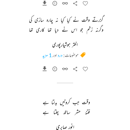
گزرتے 
وقت 
نے 
کیا 
کیا 
نہ 
چارہ 
سازی 
کی 
وگرنہ 
زخم 
جو 
اس 
نے 
دیا 
تھا 
کاری 
تھا 
اختر ہوشیارپوری
موضوعات:
درد
اور
1 مزید
وقت 
جب 
کروٹیں 
بدلتا 
ہے 
فتنۂ 
حشر 
ساتھ 
چلتا 
ہے 
انور صابری