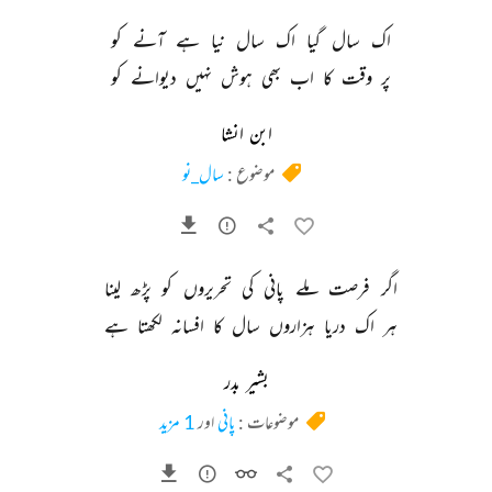
اک 
سال 
گیا 
اک 
سال 
نیا 
ہے 
آنے 
کو 
پر 
وقت 
کا 
اب 
بھی 
ہوش 
نہیں 
دیوانے 
کو 
ابن انشا
موضوع :
سال_نو
اگر 
فرصت 
ملے 
پانی 
کی 
تحریروں 
کو 
پڑھ 
لینا 
ہر 
اک 
دریا 
ہزاروں 
سال 
کا 
افسانہ 
لکھتا 
ہے 
بشیر بدر
موضوعات :
پانی
اور
1 مزید