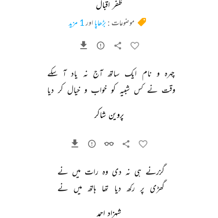
ظفر اقبال
موضوعات :
بڑھاپا
اور
1 مزید
چہرہ 
و 
نام 
ایک 
ساتھ 
آج 
نہ 
یاد 
آ 
سکے 
وقت 
نے 
کس 
شبیہ 
کو 
خواب 
و 
خیال 
کر 
دیا 
پروین شاکر
گزرنے 
ہی 
نہ 
دی 
وہ 
رات 
میں 
نے 
گھڑی 
پر 
رکھ 
دیا 
تھا 
ہاتھ 
میں 
نے 
شہزاد احمد