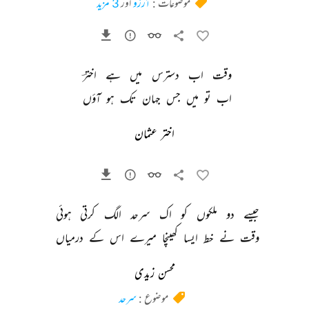
موضوعات :
آرزو
اور
3 مزید
وقت 
اب 
دسترس 
میں 
ہے 
اخترؔ 
اب 
تو 
میں 
جس 
جہان 
تک 
ہو 
آؤں 
اختر عثمان
جیسے 
دو 
ملکوں 
کو 
اک 
سرحد 
الگ 
کرتی 
ہوئی 
وقت 
نے 
خط 
ایسا 
کھینچا 
میرے 
اس 
کے 
درمیاں 
محسن زیدی
موضوع :
سرحد