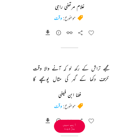
غلام مرتضی راہی
موضوع:
وقت
مجھے 
تراش 
کے 
رکھ 
لو 
کہ 
آنے 
والا 
وقت 
خزف 
دکھا 
کے 
گہر 
کی 
مثال 
پوچھے 
گا 
فضا ابن فیضی
موضوع:
وقت
ایپ میں
پڑھیے