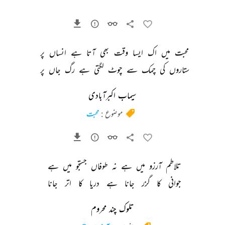
محبت 
میں 
اک 
ایسا 
وقت 
بھی 
آتا 
ہے 
انساں 
پر 
ستاروں 
کی 
چمک 
سے 
چوٹ 
لگتی 
ہے 
رگ 
جاں 
پر 
سیماب اکبرآبادی
موضوع :
محبت
تلاطم 
آرزو 
میں 
ہے 
نہ 
طوفاں 
جستجو 
میں 
ہے 
جوانی 
کا 
گزر 
جانا 
ہے 
دریا 
کا 
اتر 
جانا 
تلوک چند محروم