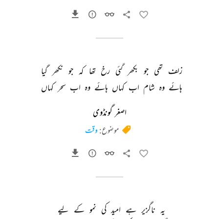
زلف 
تھی 
جو 
بکھر 
گئی 
رخ 
تھا 
کہ 
جو 
نکھر 
گیا 
ہائے 
وہ 
شام 
اب 
کہاں 
ہائے 
وہ 
اب 
سحر 
کہاں 
اصغر گونڈوی
موضوع:
وقت
یہ 
ناگزیر 
ہے 
امید 
کی 
نمو 
کے 
لیے 