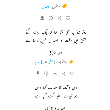
موضوع :
وصال
روز 
ملنے 
پہ 
بھی 
لگتا 
تھا 
کہ 
جگ 
بیت 
گئے 
عشق 
میں 
وقت 
کا 
احساس 
نہیں 
رہتا 
ہے 
احمد مشتاق
موضوعات :
عشق
اور
1 مزید
اس 
وقت 
کا 
حساب 
کیا 
دوں 
جو 
تیرے 
بغیر 
کٹ 
گیا 
ہے 
احمد ندیم قاسمی