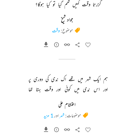
گزرتا 
وقت 
کہیں 
تھم 
گیا 
تو 
کیا 
ہوگا؟ 
جواد شیخ
موضوع:
وقت
ہم 
ایک 
شہر 
میں 
تھے 
اک 
ندی 
کی 
دوری 
پر 
اور 
اس 
ندی 
میں 
کوئی 
اور 
وقت 
بہتا 
تھا 
احتشام علی
موضوعات:
شہر
اور
1 مزید