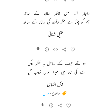
رابطہ 
لاکھ 
سہی 
قافلہ 
سالار 
کے 
ساتھ 
ہم 
کو 
چلنا 
ہے 
مگر 
وقت 
کی 
رفتار 
کے 
ساتھ 
قتیل شفائی
وہ 
تھے 
جواب 
کے 
ساحل 
پہ 
منتظر 
لیکن 
سمے 
کی 
ناؤ 
میں 
میرا 
سوال 
ڈوب 
گیا 
بیکل اتساہی
موضوع :
سوال