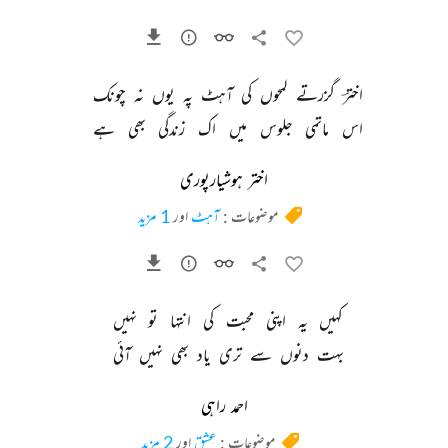
اخترؔ 
گزرتے 
لمحوں 
کی 
آہٹ 
پہ 
یوں 
نہ 
چونک 
اس 
ماتمی 
جلوس 
میں 
اک 
زندگی 
بھی 
ہے 
اختر ہوشیارپوری
موضوعات :
آہٹ
اور
1 مزید
کہیں 
یہ 
اپنی 
محبت 
کی 
انتہا 
تو 
نہیں 
بہت 
دنوں 
سے 
تری 
یاد 
بھی 
نہیں 
آئی 
احمد راہی
موضوعات :
عشق
اور
2 مزید