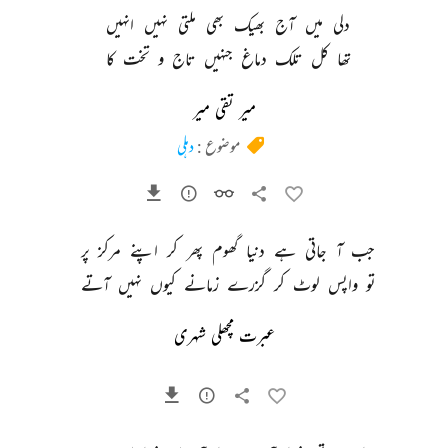
دلی 
میں 
آج 
بھیک 
بھی 
ملتی 
نہیں 
انہیں 
تھا 
کل 
تلک 
دماغ 
جنہیں 
تاج 
و 
تخت 
کا 
میر تقی میر
موضوع :
دہلی
جب 
آ 
جاتی 
ہے 
دنیا 
گھوم 
پھر 
کر 
اپنے 
مرکز 
پر 
تو 
واپس 
لوٹ 
کر 
گزرے 
زمانے 
کیوں 
نہیں 
آتے 
عبرت مچھلی شہری