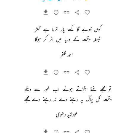
کون 
ڈوبے 
گا 
کسے 
پار 
اترنا 
ہے 
ظفرؔ 
فیصلہ 
وقت 
کے 
دریا 
میں 
اتر 
کر 
ہوگا 
احمد ظفر
تو 
مجھے 
بنتے 
بگڑتے 
ہوئے 
اب 
غور 
سے 
دیکھ 
وقت 
کل 
چاک 
پہ 
رہنے 
دے 
نہ 
رہنے 
دے 
مجھے 
خورشید رضوی