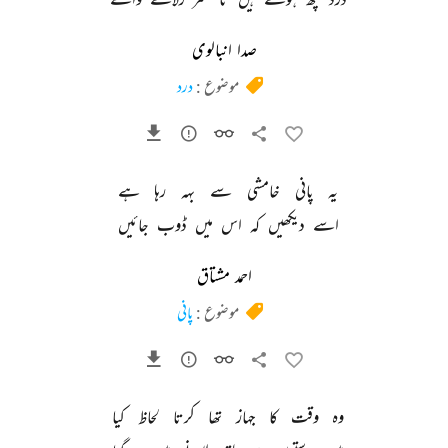
صدا انبالوی
موضوع :
درد
یہ 
پانی 
خامشی 
سے 
بہہ 
رہا 
ہے 
اسے 
دیکھیں 
کہ 
اس 
میں 
ڈوب 
جائیں 
احمد مشتاق
موضوع :
پانی
وہ 
وقت 
کا 
جہاز 
تھا 
کرتا 
لحاظ 
کیا 