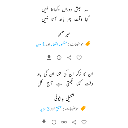
سدا 
عیش 
دوراں 
دکھاتا 
نہیں 
گیا 
وقت 
پھر 
ہاتھ 
آتا 
نہیں 
میر حسن
موضوعات :
مشہور اشعار
اور
1 مزید
ان 
کا 
ذکر 
ان 
کی 
تمنا 
ان 
کی 
یاد 
وقت 
کتنا 
قیمتی 
ہے 
آج 
کل 
شکیل بدایونی
موضوعات :
عشق
اور
3 مزید