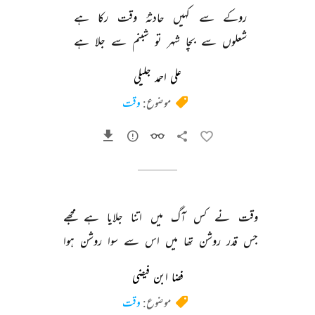
روکے 
سے 
کہیں 
حادثۂ 
وقت 
رکا 
ہے 
شعلوں 
سے 
بچا 
شہر 
تو 
شبنم 
سے 
جلا 
ہے 
علی احمد جلیلی
موضوع:
وقت
وقت 
نے 
کس 
آگ 
میں 
اتنا 
جلایا 
ہے 
مجھے 
جس 
قدر 
روشن 
تھا 
میں 
اس 
سے 
سوا 
روشن 
ہوا 
فضا ابن فیضی
موضوع:
وقت