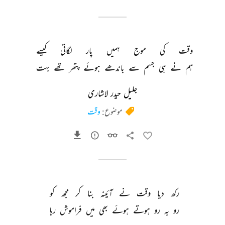
وقت 
کی 
موج 
ہمیں 
پار 
لگاتی 
کیسے 
ہم 
نے 
ہی 
جسم 
سے 
باندھے 
ہوئے 
پتھر 
تھے 
بہت 
جلیل حیدر لاشاری
موضوع:
وقت
رکھ 
دیا 
وقت 
نے 
آئینہ 
بنا 
کر 
مجھ 
کو 
رو 
بہ 
رو 
ہوتے 
ہوئے 
بھی 
میں 
فراموش 
رہا 