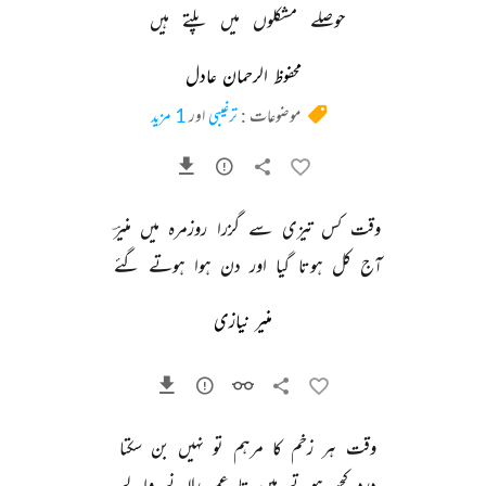
حوصلے 
مشکلوں 
میں 
پلتے 
ہیں 
محفوظ الرحمان عادل
موضوعات :
ترغیبی
اور
1 مزید
وقت 
کس 
تیزی 
سے 
گزرا 
روزمرہ 
میں 
منیرؔ 
آج 
کل 
ہوتا 
گیا 
اور 
دن 
ہوا 
ہوتے 
گئے 
منیر نیازی
وقت 
ہر 
زخم 
کا 
مرہم 
تو 
نہیں 
بن 
سکتا 
درد 
کچھ 
ہوتے 
ہیں 
تا 
عمر 
رلانے 
والے 