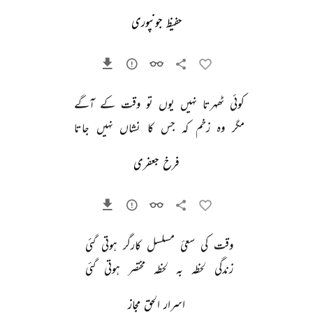
حفیظ جونپوری
کوئی 
ٹھہرتا 
نہیں 
یوں 
تو 
وقت 
کے 
آگے 
مگر 
وہ 
زخم 
کہ 
جس 
کا 
نشاں 
نہیں 
جاتا 
فرخ جعفری
وقت 
کی 
سعیٔ 
مسلسل 
کارگر 
ہوتی 
گئی 
زندگی 
لحظہ 
بہ 
لحظہ 
مختصر 
ہوتی 
گئی 
اسرار الحق مجاز