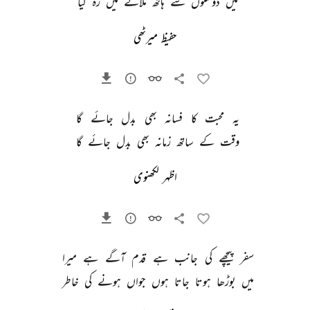
میں 
دوستوں 
سے 
ہاتھ 
ملانے 
میں 
رہ 
گیا 
حفیظ میرٹھی
یہ 
محبت 
کا 
فسانہ 
بھی 
بدل 
جائے 
گا 
وقت 
کے 
ساتھ 
زمانہ 
بھی 
بدل 
جائے 
گا 
اظہر لکھنوی
سفر 
پیچھے 
کی 
جانب 
ہے 
قدم 
آگے 
ہے 
میرا 
میں 
بوڑھا 
ہوتا 
جاتا 
ہوں 
جواں 
ہونے 
کی 
خاطر 