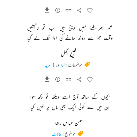
عمر 
بھر 
ملنے 
نہیں 
دیتی 
ہیں 
اب 
تو 
رنجشیں 
وقت 
ہم 
سے 
روٹھ 
جانے 
کی 
ادا 
تک 
لے 
گیا 
فصیح اکمل
موضوعات :
ادا
اور
1 مزید
بچوں 
کے 
ساتھ 
آج 
اسے 
دیکھا 
تو 
دکھ 
ہوا 
ان 
میں 
سے 
کوئی 
ایک 
بھی 
ماں 
پر 
نہیں 
گیا 
حسن عباس رضا
موضوع :
حالات