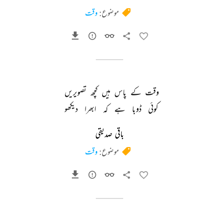
موضوع:
وقت
وقت 
کے 
پاس 
ہیں 
کچھ 
تصویریں 
کوئی 
ڈوبا 
ہے 
کہ 
ابھرا 
دیکھو 
باقی صدیقی
موضوع:
وقت