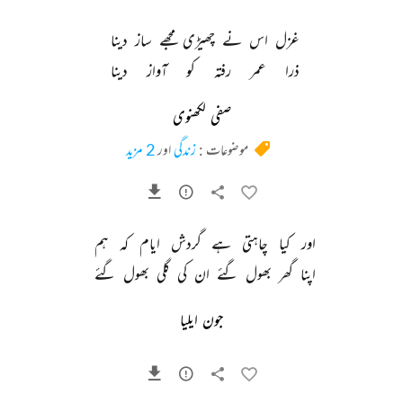
غزل 
اس 
نے 
چھیڑی 
مجھے 
ساز 
دینا 
ذرا 
عمر 
رفتہ 
کو 
آواز 
دینا 
صفی لکھنوی
موضوعات :
زندگی
اور
2 مزید
اور 
کیا 
چاہتی 
ہے 
گردش 
ایام 
کہ 
ہم 
اپنا 
گھر 
بھول 
گئے 
ان 
کی 
گلی 
بھول 
گئے 
جون ایلیا