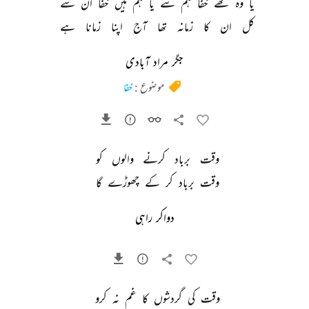
یا 
وہ 
تھے 
خفا 
ہم 
سے 
یا 
ہم 
ہیں 
خفا 
ان 
سے 
کل 
ان 
کا 
زمانہ 
تھا 
آج 
اپنا 
زمانا 
ہے 
جگر مراد آبادی
موضوع :
خفا
وقت 
برباد 
کرنے 
والوں 
کو 
وقت 
برباد 
کر 
کے 
چھوڑے 
گا 
دواکر راہی
وقت 
کی 
گردشوں 
کا 
غم 
نہ 
کرو 