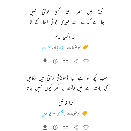
کہتے 
ہیں 
عمر 
رفتہ 
کبھی 
لوٹتی 
نہیں 
جا 
مے 
کدے 
سے 
میری 
جوانی 
اٹھا 
کے 
لا 
عبد الحمید عدم
موضوعات :
بڑھاپا
اور
2 مزید
سب 
کچھ 
تو 
ہے 
کیا 
ڈھونڈتی 
رہتی 
ہیں 
نگاہیں 
کیا 
بات 
ہے 
میں 
وقت 
پہ 
گھر 
کیوں 
نہیں 
جاتا 
ندا فاضلی
موضوعات :
جستجو
اور
2 مزید