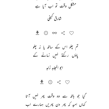
مشکل 
وقت 
تو 
اب 
آیا 
ہے 
شارق کیفی
تم 
چلو 
اس 
کے 
ساتھ 
یا 
نہ 
چلو 
پاؤں 
رکتے 
نہیں 
زمانے 
کے 
ابو المجاہد زاہد
گیا 
جو 
ہاتھ 
سے 
وہ 
وقت 
پھر 
نہیں 
آتا 
کہاں 
امید 
کہ 
پھر 
دن 
پھریں 
ہمارے 
اب 