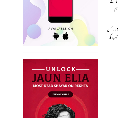
فاظ کے
ہم
نا ، کسی
و آپ کی