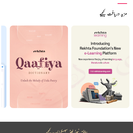
مزید دریافت کیجیے
ریختہ نیوز لیٹر سبسکرائب کیجیے