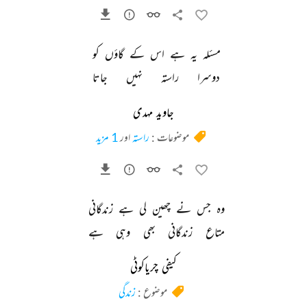
مسئلہ 
یہ 
ہے 
اس 
کے 
گاؤں 
کو 
دوسرا 
راستہ 
نہیں 
جاتا 
جاوید مہدی
موضوعات :
راستہ
اور
1 مزید
وہ 
جس 
نے 
چھین 
لی 
ہے 
زندگانی 
متاع 
زندگانی 
بھی 
وہی 
ہے 
کیفی چریاکوٹی
موضوع :
زندگی