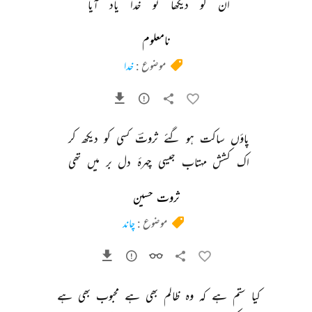
ان 
کو 
دیکھا 
تو 
خدا 
یاد 
آیا 
نامعلوم
موضوع :
خدا
پاؤں 
ساکت 
ہو 
گئے 
ثروتؔ 
کسی 
کو 
دیکھ 
کر 
اک 
کشش 
مہتاب 
جیسی 
چہرۂ 
دل 
بر 
میں 
تھی 
ثروت حسین
موضوع :
چاند
کیا 
ستم 
ہے 
کہ 
وہ 
ظالم 
بھی 
ہے 
محبوب 
بھی 
ہے 