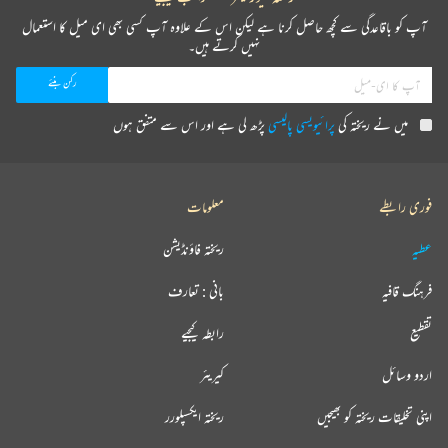
آپ کو باقاعدگی سے کچھ حاصل کرنا ہے لیکن اس کے علاوہ آپ کسی بھی ای میل کا استعمال
نہیں کرتے ہیں۔
میں نے ریختہ کی
پرائیویسی پالیسی
پڑھ لی ہے اور اس سے متفق ہوں
فوری رابطے
معلومات
عطیہ
ریختہ فاؤنڈیشن
فرہنگ قافیہ
بانی : تعارف
تقطیع
رابطہ کیجیے
اردو وسائل
کیریئر
اپنی تخلیقات ریختہ کو بھیجیں
ریختہ ایکسپلورر