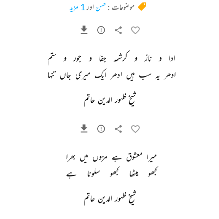
موضوعات :
حسن
اور
1 مزید
ادا 
و 
ناز 
و 
کرشمہ 
جفا 
و 
جور 
و 
ستم 
ادھر 
یہ 
سب 
ہیں 
ادھر 
ایک 
میری 
جاں 
تنہا 
شیخ ظہور الدین حاتم
میرا 
معشوق 
ہے 
مزوں 
میں 
بھرا 
کبھو 
میٹھا 
کبھو 
سلونا 
ہے 
شیخ ظہور الدین حاتم