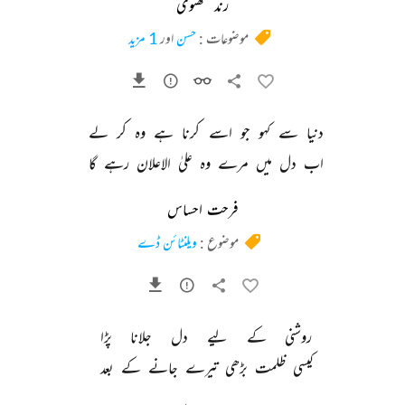
رند لکھنوی
موضوعات :
حسن
اور
1 مزید
دنیا 
سے 
کہو 
جو 
اسے 
کرنا 
ہے 
وہ 
کر 
لے 
اب 
دل 
میں 
مرے 
وہ 
علیٰ 
الاعلان 
رہے 
گا 
فرحت احساس
موضوع :
ویلنٹائن ڈے
روشنی 
کے 
لیے 
دل 
جلانا 
پڑا 
کیسی 
ظلمت 
بڑھی 
تیرے 
جانے 
کے 
بعد 