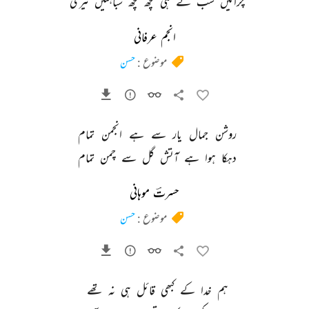
چرائیں 
سب 
نے 
ہی 
کچھ 
کچھ 
شباہتیں 
تیری 
انجم عرفانی
موضوع :
حسن
روشن 
جمال 
یار 
سے 
ہے 
انجمن 
تمام 
دہکا 
ہوا 
ہے 
آتش 
گل 
سے 
چمن 
تمام 
حسرتؔ موہانی
موضوع :
حسن
ہم 
خدا 
کے 
کبھی 
قائل 
ہی 
نہ 
تھے 