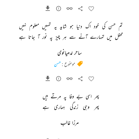
تم 
حسن 
کی 
خود 
اک 
دنیا 
ہو 
شاید 
یہ 
تمہیں 
معلوم 
نہیں 
محفل 
میں 
تمہارے 
آنے 
سے 
ہر 
چیز 
پہ 
نور 
آ 
جاتا 
ہے 
ساحر لدھیانوی
موضوع :
حسن
پھر 
اسی 
بے 
وفا 
پہ 
مرتے 
ہیں 
پھر 
وہی 
زندگی 
ہماری 
ہے 
مرزا غالب