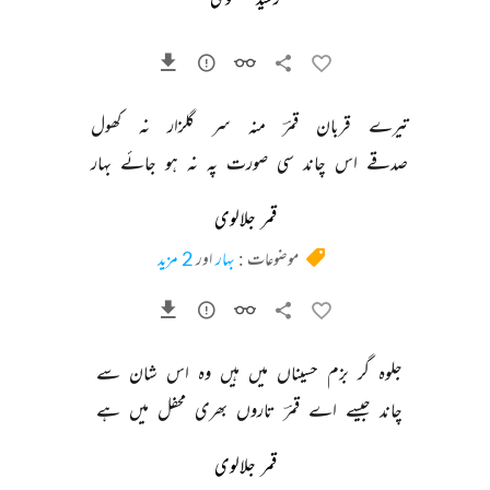
تیرے 
قربان 
قمرؔ 
منہ 
سر 
گلزار 
نہ 
کھول 
صدقے 
اس 
چاند 
سی 
صورت 
پہ 
نہ 
ہو 
جائے 
بہار 
قمر جلالوی
موضوعات :
بہار
اور
2 مزید
جلوہ 
گر 
بزم 
حسیناں 
میں 
ہیں 
وہ 
اس 
شان 
سے 
چاند 
جیسے 
اے 
قمرؔ 
تاروں 
بھری 
محفل 
میں 
ہے 
قمر جلالوی