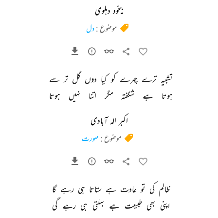
بیخود دہلوی
موضوع :
دل
تشبیہ 
ترے 
چہرے 
کو 
کیا 
دوں 
گل 
تر 
سے 
ہوتا 
ہے 
شگفتہ 
مگر 
اتنا 
نہیں 
ہوتا 
اکبر الہ آبادی
موضوع :
صورت
ظالم 
کی 
تو 
عادت 
ہے 
ستاتا 
ہی 
رہے 
گا 
اپنی 
بھی 
طبیعت 
ہے 
بہلتی 
ہی 
رہے 
گی 