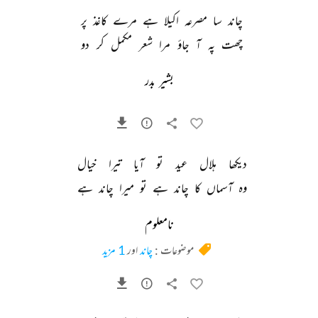
چاند 
سا 
مصرعہ 
اکیلا 
ہے 
مرے 
کاغذ 
پر 
چھت 
پہ 
آ 
جاؤ 
مرا 
شعر 
مکمل 
کر 
دو 
بشیر بدر
دیکھا 
ہلال 
عید 
تو 
آیا 
تیرا 
خیال 
وہ 
آسماں 
کا 
چاند 
ہے 
تو 
میرا 
چاند 
ہے 
نامعلوم
موضوعات :
چاند
اور
1 مزید