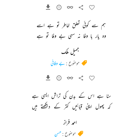
ہم 
سے 
کوئی 
تعلق 
خاطر 
تو 
ہے 
اسے 
وہ 
یار 
با 
وفا 
نہ 
سہی 
بے 
وفا 
تو 
ہے 
جمیل ملک
موضوع :
بے وفائی
سنا 
ہے 
اس 
کے 
بدن 
کی 
تراش 
ایسی 
ہے 
کہ 
پھول 
اپنی 
قبائیں 
کتر 
کے 
دیکھتے 
ہیں 
احمد فراز
موضوع :
حسن