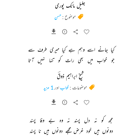
جلیل مانک پوری
موضوع :
حسن
کیا 
جانے 
اسے 
وہم 
ہے 
کیا 
میری 
طرف 
سے 
جو 
خواب 
میں 
بھی 
رات 
کو 
تنہا 
نہیں 
آتا 
شیخ ابراہیم ذوقؔ
موضوعات :
خواب
اور
1 مزید
مجھ 
کو 
نہ 
دل 
پسند 
نہ 
وہ 
بے 
وفا 
پسند 
دونوں 
ہیں 
خود 
غرض 
مجھے 
دونوں 
ہیں 
نا 
پسند 