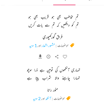
تم 
مخاطب 
بھی 
ہو 
قریب 
بھی 
ہو 
تم 
کو 
دیکھیں 
کہ 
تم 
سے 
بات 
کریں 
فراق گورکھپوری
موضوعات :
مشہور اشعار
اور
1 مزید
تمہاری 
آنکھوں 
کی 
توہین 
ہے 
ذرا 
سوچو 
تمہارا 
چاہنے 
والا 
شراب 
پیتا 
ہے 
منور رانا
موضوعات :
آنکھ
اور
2 مزید