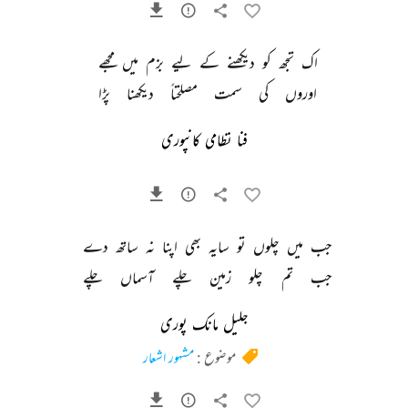
اک 
تجھ 
کو 
دیکھنے 
کے 
لیے 
بزم 
میں 
مجھے 
اوروں 
کی 
سمت 
مصلحتاً 
دیکھنا 
پڑا 
فنا نظامی کانپوری
جب 
میں 
چلوں 
تو 
سایہ 
بھی 
اپنا 
نہ 
ساتھ 
دے 
جب 
تم 
چلو 
زمین 
چلے 
آسماں 
چلے 
جلیل مانک پوری
موضوع :
مشہور اشعار