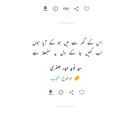
اس 
کے 
گھر 
سے 
میں 
ہو 
کے 
آیا 
ہوں 
اب 
کہیں 
جا 
کے 
دل 
یہ 
سنبھلا 
ہے 
سید نوید حیدر جعفری
موضوع:
محبوب