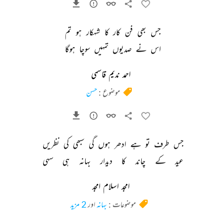
جس 
بھی 
فن 
کار 
کا 
شہکار 
ہو 
تم 
اس 
نے 
صدیوں 
تمہیں 
سوچا 
ہوگا 
احمد ندیم قاسمی
موضوع :
حسن
جس 
طرف 
تو 
ہے 
ادھر 
ہوں 
گی 
سبھی 
کی 
نظریں 
عید 
کے 
چاند 
کا 
دیدار 
بہانہ 
ہی 
سہی 
امجد اسلام امجد
موضوعات :
بہانہ
اور
2 مزید