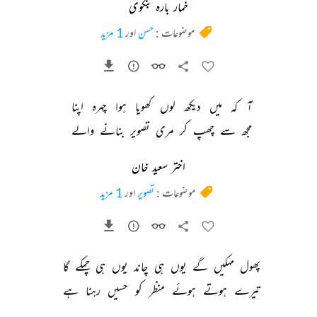
خمار بارہ بنکوی
موضوعات :
حسن
اور
1 مزید
آ 
کہ 
میں 
دیکھ 
لوں 
کھویا 
ہوا 
چہرہ 
اپنا 
مجھ 
سے 
چھپ 
کر 
مری 
تصویر 
بنانے 
والے 
اختر سعید خان
موضوعات :
تصویر
اور
1 مزید
پھول 
مہکیں 
گے 
یوں 
ہی 
چاند 
یوں 
ہی 
چمکے 
گا 
تیرے 
ہوتے 
ہوئے 
منظر 
کو 
حسیں 
رہنا 
ہے 