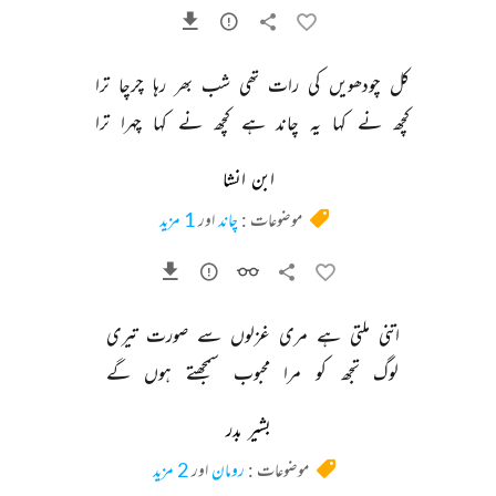
کل 
چودھویں 
کی 
رات 
تھی 
شب 
بھر 
رہا 
چرچا 
ترا 
کچھ 
نے 
کہا 
یہ 
چاند 
ہے 
کچھ 
نے 
کہا 
چہرا 
ترا 
ابن انشا
موضوعات :
چاند
اور
1 مزید
اتنی 
ملتی 
ہے 
مری 
غزلوں 
سے 
صورت 
تیری 
لوگ 
تجھ 
کو 
مرا 
محبوب 
سمجھتے 
ہوں 
گے 
بشیر بدر
موضوعات :
رومان
اور
2 مزید