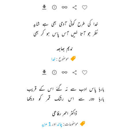
خدا 
کی 
طرح 
کوئی 
آدمی 
بھی 
ہے 
شاید 
نظر 
جو 
آتا 
نہیں 
آس 
پاس 
ہو 
کر 
بھی 
ندیم بھابھہ
موضوع :
خدا
بارہا 
پاس 
ادب 
سے 
نہ 
گئے 
اس 
کے 
قریب 
بارہا 
دور 
سے 
اس 
رشک 
قمر 
کو 
دیکھا 
ڈاکٹر احمر رفاعی
موضوعات:
چاند
اور
1 مزید