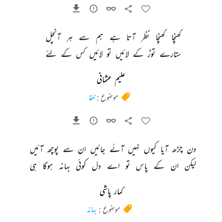
کھنچا 
کھنچا 
نظر 
آتا 
ہے 
ہم 
سے 
ہر 
آنچل 
ستارے 
توڑ 
کے 
لائیں 
تو 
لائیں 
کس 
کے 
لئے 
علیم عثمانی
موضوع :
خفا
دن 
چڑھ 
آیا 
کیوں 
نہیں 
آئے 
جائیں 
ان 
سے 
پوچھ 
آئیں 
لیکن 
ان 
کے 
پاس 
تو 
اے 
دل 
کوئی 
بہانہ 
ہوگا 
ہی 
کمار پاشی
موضوع :
بہانہ