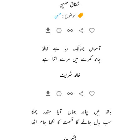
اشفاق حسین
موضوع :
حسن
آسماں 
جھانک 
رہا 
ہے 
خالدؔ 
چاند 
کمرے 
میں 
مرے 
اترا 
ہے 
خالد شریف
ہاتھ 
میں 
چاند 
جہاں 
آیا 
مقدر 
چمکا 
سب 
بدل 
جائے 
گا 
قسمت 
کا 
لکھا 
جام 
اٹھا 
بشیر بدر