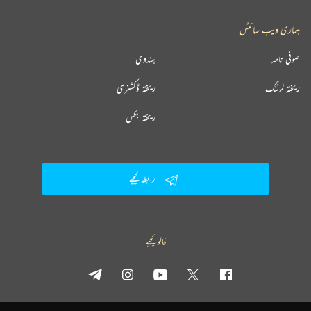
ہماری ویب سائٹس
صوفی نامہ
ہندوی
ریختہ لرننگ
ریختہ ڈکشنری
ریختہ بکس
رابطہ کیجیے
فالو کیجیے