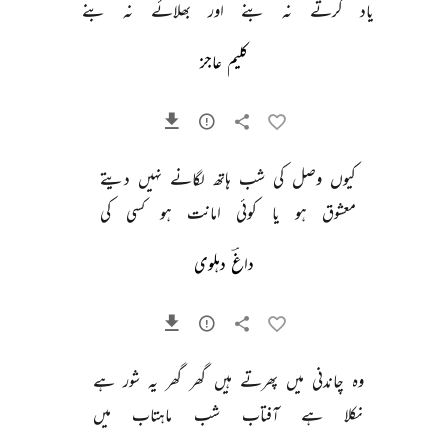
یاد 
کرتے 
نہ 
بنے 
اور 
بھلائے 
نہ 
بنے 
کلیم عاجز
کیوں 
وصل 
کی 
شب 
ہاتھ 
لگانے 
نہیں 
دیتے 
معشوق 
ہو 
یا 
کوئی 
امانت 
ہو 
کسی 
کی 
داغؔ دہلوی
وہ 
چاندنی 
میں 
پھرتے 
ہیں 
گھر 
گھر 
یہ 
شور 
ہے 
نکلا 
ہے 
آفتاب 
شب 
ماہتاب 
میں 