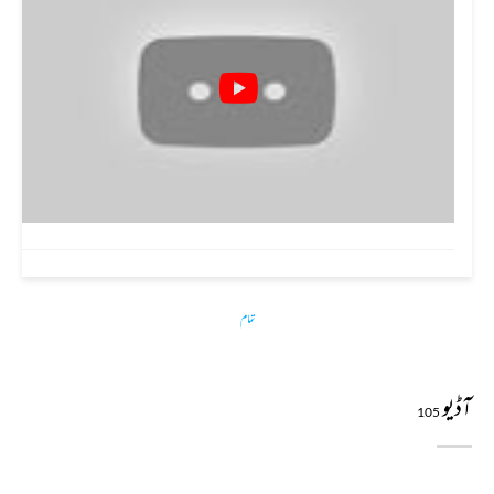
تمام
آڈیو
105