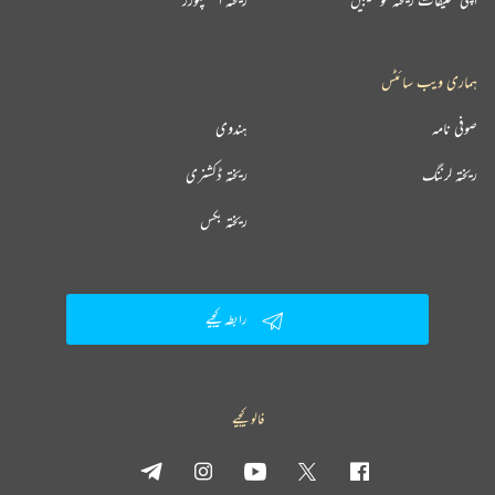
ہماری ویب سائٹس
صوفی نامہ
ہندوی
ریختہ لرننگ
ریختہ ڈکشنری
ریختہ بکس
رابطہ کیجیے
فالو کیجیے