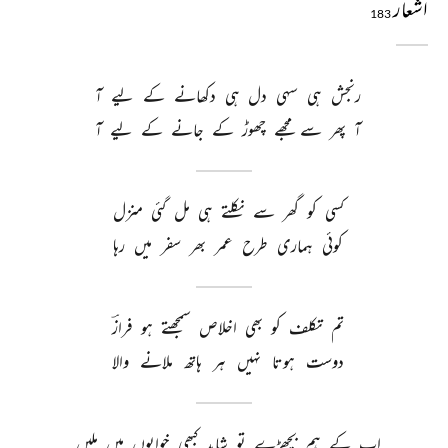
اشعار
183
رنجش 
ہی 
سہی 
دل 
ہی 
دکھانے 
کے 
لیے 
آ 
آ 
پھر 
سے 
مجھے 
چھوڑ 
کے 
جانے 
کے 
لیے 
آ 
کسی 
کو 
گھر 
سے 
نکلتے 
ہی 
مل 
گئی 
منزل 
کوئی 
ہماری 
طرح 
عمر 
بھر 
سفر 
میں 
رہا 
تم 
تکلف 
کو 
بھی 
اخلاص 
سمجھتے 
ہو 
فرازؔ 
دوست 
ہوتا 
نہیں 
ہر 
ہاتھ 
ملانے 
والا 
اب 
کے 
ہم 
بچھڑے 
تو 
شاید 
کبھی 
خوابوں 
میں 
ملیں 