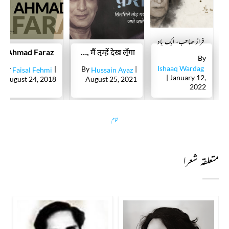
فراز صاحب، ایک یاد
s of Ahmad Faraz
जब रिटायर्ड जनरल बोले 'फ़राज़ तुम बाज़ नहीं आते, मैं तुम्हें देख लूँगा'
By
Ishaaq Wardag
By
|
By
|
Faisal Fehmi
Hussain Ayaz
| January 12,
August 24, 2018
August 25, 2021
2022
تمام
متعلقہ شعرا