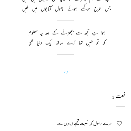
جس 
طرح 
سوکھے 
ہوئے 
پھول 
کتابوں 
میں 
ملیں 
ہوا 
ہے 
تجھ 
سے 
بچھڑنے 
کے 
بعد 
یہ 
معلوم 
کہ 
تو 
نہیں 
تھا 
ترے 
ساتھ 
ایک 
دنیا 
تھی 
تمام
نعت
1
مرے رسول کہ نسبت تجھے اجالوں سے