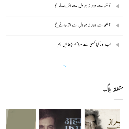
آنکھ سے دور نہ ہو دل سے اتر جائے_گا
آنکھ سے دور نہ ہو دل سے اتر جائے_گا
اب اور کیا کسی سے مراسم بڑھائیں ہم
تمام
متعلقہ بلاگ