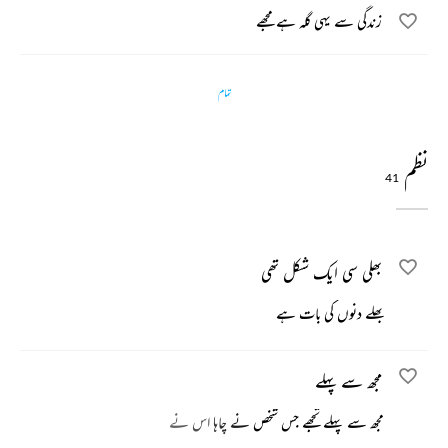
زندگی سے یہی گلہ ہے مجھے
تمام
نظم
41
بھلی سی ایک شکل تھی
بھلے دنوں کی بات ہے
مجھ سے پہلے
مجھ سے پہلے تجھے جس شخص نے چاہا اس نے