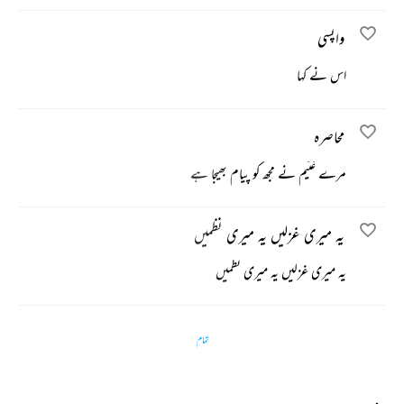
واپسی
اس نے کہا
محاصرہ
مرے غنیم نے مجھ کو پیام بھیجا ہے
یہ میری غزلیں یہ میری نظمیں
یہ میری غزلیں یہ میری نظمیں
تمام