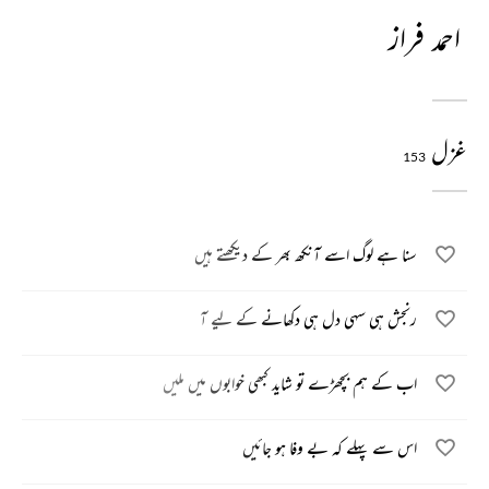
احمد فراز
غزل
153
سنا ہے لوگ اسے آنکھ بھر کے دیکھتے ہیں
رنجش ہی سہی دل ہی دکھانے کے لیے آ
اب کے ہم بچھڑے تو شاید کبھی خوابوں میں ملیں
اس سے پہلے کہ بے وفا ہو جائیں