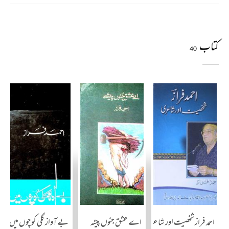
کتاب
40
احمد فراز شخصیت اور شاعری
اے عشق جنوں پیشہ
بے آواز گلی کوچوں میں