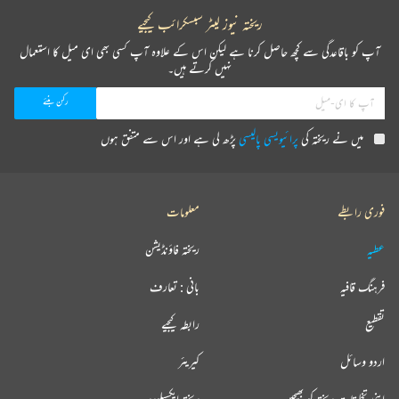
ریختہ نیوز لیٹر سبسکرائب کیجیے
آپ کو باقاعدگی سے کچھ حاصل کرنا ہے لیکن اس کے علاوہ آپ کسی بھی ای میل کا استعمال
نہیں کرتے ہیں۔
میں نے ریختہ کی
پرائیویسی پالیسی
پڑھ لی ہے اور اس سے متفق ہوں
فوری رابطے
معلومات
عطیہ
ریختہ فاؤنڈیشن
فرہنگ قافیہ
بانی : تعارف
تقطیع
رابطہ کیجیے
اردو وسائل
کیریئر
اپنی تخلیقات ریختہ کو بھیجیں
ریختہ ایکسپلورر