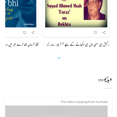
رنجش ہی سہی دل ہی دکھانے کے لیے آ آ پھر سے مجھے چھوڑ کے جانے کے لیے آ
کتنا آساں تھا ترے ہجر میں مرنا 
تمام
ویڈیو
159
This video is playing from YouTube