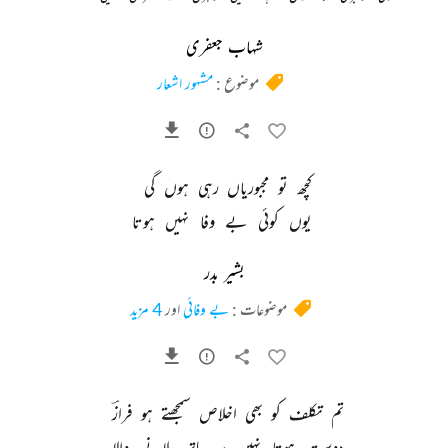
شہاب جعفری
موضوع :
مشہور اشعار
کچھ 
تو 
مجبوریاں 
رہی 
ہوں 
گی 
یوں 
کوئی 
بے 
وفا 
نہیں 
ہوتا 
بشیر بدر
موضوعات :
بے وفائی
اور
4 مزید
تم 
تکلف 
کو 
بھی 
اخلاص 
سمجھتے 
ہو 
فرازؔ 
دوست 
ہوتا 
نہیں 
ہر 
ہاتھ 
ملانے 
والا 