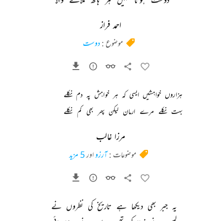
احمد فراز
موضوع :
دوست
ہزاروں 
خواہشیں 
ایسی 
کہ 
ہر 
خواہش 
پہ 
دم 
نکلے 
بہت 
نکلے 
مرے 
ارمان 
لیکن 
پھر 
بھی 
کم 
نکلے 
مرزا غالب
موضوعات :
آرزو
اور
5 مزید
یہ 
جبر 
بھی 
دیکھا 
ہے 
تاریخ 
کی 
نظروں 
نے 