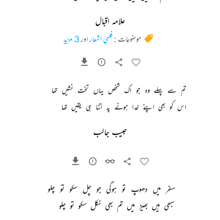
علامہ اقبال
موضوعات :
فلمی اشعار
اور
3 مزید
تم 
سے 
پہلے 
وہ 
جو 
اک 
شخص 
یہاں 
تخت 
نشیں 
تھا 
اس 
کو 
بھی 
اپنے 
خدا 
ہونے 
پہ 
اتنا 
ہی 
یقیں 
تھا 
حبیب جالب
سفر 
میں 
دھوپ 
تو 
ہوگی 
جو 
چل 
سکو 
تو 
چلو 
سبھی 
ہیں 
بھیڑ 
میں 
تم 
بھی 
نکل 
سکو 
تو 
چلو 