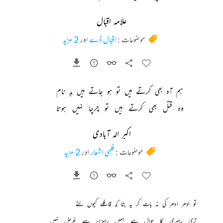
علامہ اقبال
موضوعات :
اقبال ڈے
اور
2 مزید
ہم 
آہ 
بھی 
کرتے 
ہیں 
تو 
ہو 
جاتے 
ہیں 
بد 
نام 
وہ 
قتل 
بھی 
کرتے 
ہیں 
تو 
چرچا 
نہیں 
ہوتا 
اکبر الہ آبادی
موضوعات :
فلمی اشعار
اور
2 مزید
تو 
ادھر 
ادھر 
کی 
نہ 
بات 
کر 
یہ 
بتا 
کہ 
قافلے 
کیوں 
لٹے 
تری 
رہبری 
کا 
سوال 
ہے 
ہمیں 
راہزن 
سے 
غرض 
نہیں 