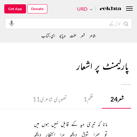
URD
Get App
Donate
شاعر
شعر
لغت
ویڈیو
ای-کتاب
پارلیمنٹ پر اشعار
شعر
24
نظم
1
تصویری شاعری
11
مانا 
کہ 
تیری 
دید 
کے 
قابل 
نہیں 
ہوں 
میں 
تو 
میرا 
شوق 
دیکھ 
مرا 
انتظار 
دیکھ 