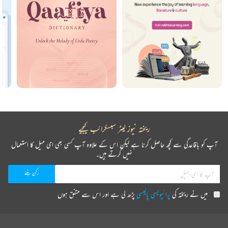
ریختہ نیوز لیٹر سبسکرائب کیجیے
آپ کو باقاعدگی سے کچھ حاصل کرنا ہے لیکن اس کے علاوہ آپ کسی بھی ای میل کا استعمال
نہیں کرتے ہیں۔
میں نے ریختہ کی
پرائیویسی پالیسی
پڑھ لی ہے اور اس سے متفق ہوں