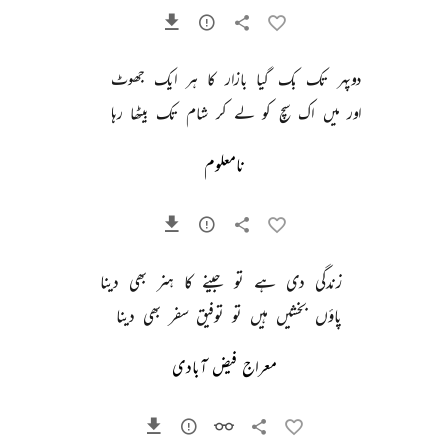
دوپہر 
تک 
بک 
گیا 
بازار 
کا 
ہر 
ایک 
جھوٹ 
اور 
میں 
اک 
سچ 
کو 
لے 
کر 
شام 
تک 
بیٹھا 
رہا 
نامعلوم
زندگی 
دی 
ہے 
تو 
جینے 
کا 
ہنر 
بھی 
دینا 
پاؤں 
بخشیں 
ہیں 
تو 
توفیق 
سفر 
بھی 
دینا 
معراج فیض آبادی