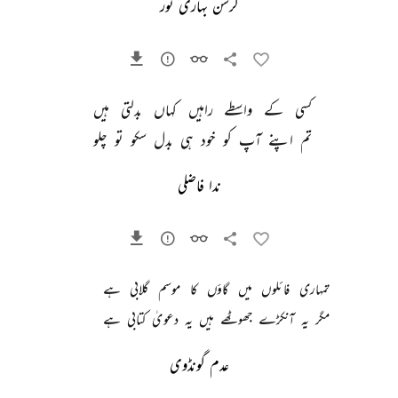
کرشن بہاری نور
کسی 
کے 
واسطے 
راہیں 
کہاں 
بدلتی 
ہیں 
تم 
اپنے 
آپ 
کو 
خود 
ہی 
بدل 
سکو 
تو 
چلو 
ندا فاضلی
تمہاری 
فائلوں 
میں 
گاؤں 
کا 
موسم 
گلابی 
ہے 
مگر 
یہ 
آنکڑے 
جھوٹھے 
ہیں 
یہ 
دعویٰ 
کتابی 
ہے 
عدم گونڈوی