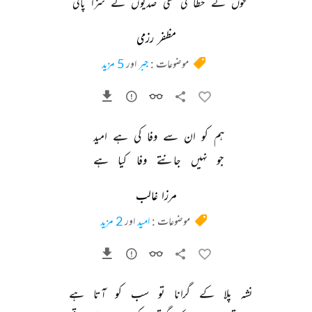
لمحوں 
نے 
خطا 
کی 
تھی 
صدیوں 
نے 
سزا 
پائی 
مظفر رزمی
موضوعات :
جبر
اور
5 مزید
ہم 
کو 
ان 
سے 
وفا 
کی 
ہے 
امید 
جو 
نہیں 
جانتے 
وفا 
کیا 
ہے 
مرزا غالب
موضوعات :
امید
اور
2 مزید
نشہ 
پلا 
کے 
گرانا 
تو 
سب 
کو 
آتا 
ہے 