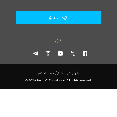
رابطہ کیجیے
فالو کیجیے
پرائیویسی پالیسی
استعمال کی شرائط
جملہ حقوق
© 2026 Rekhta™ Foundation. All rights reserved.