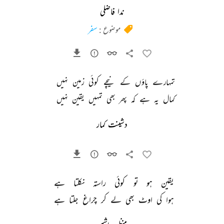
ندا فاضلی
موضوع :
سفر
تمہارے 
پاؤں 
کے 
نیچے 
کوئی 
زمین 
نہیں 
کمال 
یہ 
ہے 
کہ 
پھر 
بھی 
تمہیں 
یقین 
نہیں 
دشینت کمار
یقین 
ہو 
تو 
کوئی 
راستہ 
نکلتا 
ہے 
ہوا 
کی 
اوٹ 
بھی 
لے 
کر 
چراغ 
جلتا 
ہے 