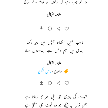
مزا 
تو 
جب 
ہے 
کہ 
گرتوں 
کو 
تھام 
لے 
ساقی 
علامہ اقبال
مذہب 
نہیں 
سکھاتا 
آپس 
میں 
بیر 
رکھنا 
ہندی 
ہیں 
ہم 
وطن 
ہے 
ہندوستاں 
ہمارا 
علامہ اقبال
موضوع :
مذہبی یکجہتی
شہرت 
کی 
بلندی 
بھی 
پل 
بھر 
کا 
تماشا 
ہے 
جس 
ڈال 
پہ 
بیٹھے 
ہو 
وہ 
ٹوٹ 
بھی 
سکتی 
ہے 