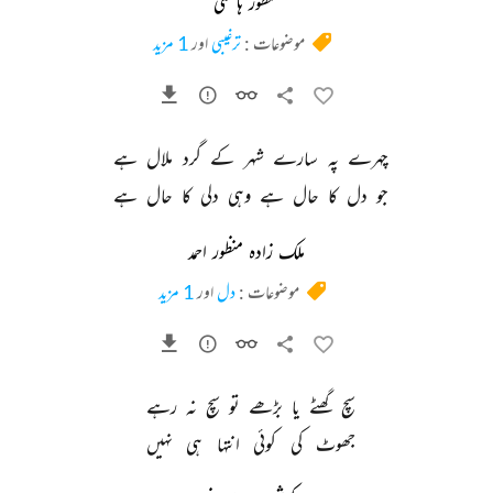
منظور ہاشمی
موضوعات :
ترغیبی
اور
1 مزید
چہرے 
پہ 
سارے 
شہر 
کے 
گرد 
ملال 
ہے 
جو 
دل 
کا 
حال 
ہے 
وہی 
دلی 
کا 
حال 
ہے 
ملک زادہ منظور احمد
موضوعات :
دل
اور
1 مزید
سچ 
گھٹے 
یا 
بڑھے 
تو 
سچ 
نہ 
رہے 
جھوٹ 
کی 
کوئی 
انتہا 
ہی 
نہیں 