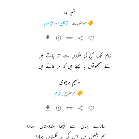
بشیر بدر
موضوعات :
ترغیبی
اور
2 مزید
شام 
تک 
صبح 
کی 
نظروں 
سے 
اتر 
جاتے 
ہیں 
اتنے 
سمجھوتوں 
پہ 
جیتے 
ہیں 
کہ 
مر 
جاتے 
ہیں 
وسیم بریلوی
موضوع :
شام
سارے 
جہاں 
سے 
اچھا 
ہندوستاں 
ہمارا 
ہم 
بلبلیں 
ہیں 
اس 
کی 
یہ 
گلستاں 
ہمارا 