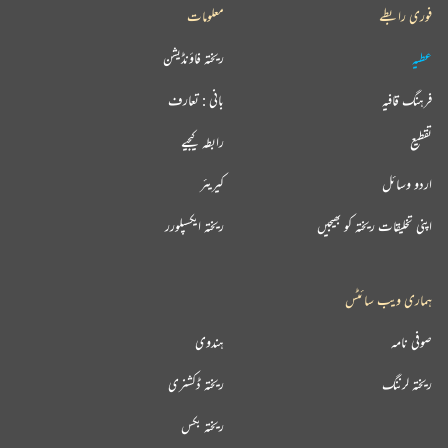
فوری رابطے
معلومات
عطیہ
ریختہ فاؤنڈیشن
فرہنگ قافیہ
بانی : تعارف
تقطیع
رابطہ کیجیے
اردو وسائل
کیریئر
اپنی تخلیقات ریختہ کو بھیجیں
ریختہ ایکسپلورر
ہماری ویب سائٹس
صوفی نامہ
ہندوی
ریختہ لرننگ
ریختہ ڈکشنری
ریختہ بکس