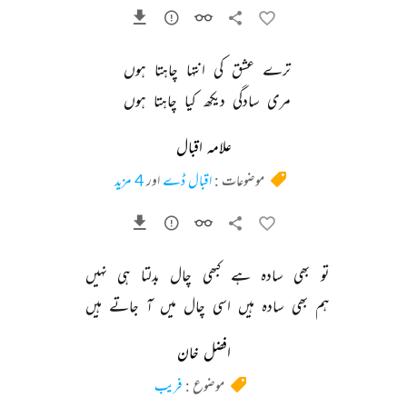
ترے 
عشق 
کی 
انتہا 
چاہتا 
ہوں 
مری 
سادگی 
دیکھ 
کیا 
چاہتا 
ہوں 
علامہ اقبال
موضوعات :
اقبال ڈے
اور
4 مزید
تو 
بھی 
سادہ 
ہے 
کبھی 
چال 
بدلتا 
ہی 
نہیں 
ہم 
بھی 
سادہ 
ہیں 
اسی 
چال 
میں 
آ 
جاتے 
ہیں 
افضل خان
موضوع :
فریب