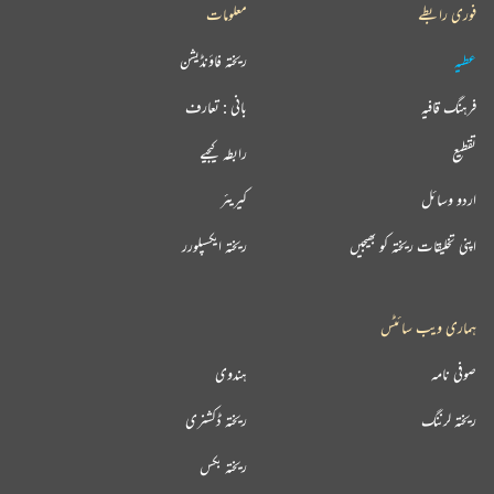
فوری رابطے
معلومات
عطیہ
ریختہ فاؤنڈیشن
فرہنگ قافیہ
بانی : تعارف
تقطیع
رابطہ کیجیے
اردو وسائل
کیریئر
اپنی تخلیقات ریختہ کو بھیجیں
ریختہ ایکسپلورر
ہماری ویب سائٹس
صوفی نامہ
ہندوی
ریختہ لرننگ
ریختہ ڈکشنری
ریختہ بکس