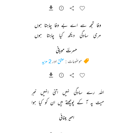
وفا 
تجھ 
سے 
اے 
بے 
وفا 
چاہتا 
ہوں 
مری 
سادگی 
دیکھ 
کیا 
چاہتا 
ہوں 
حسرتؔ موہانی
موضوعات :
عشق
اور
2 مزید
اللہ 
رے 
سادگی 
نہیں 
اتنی 
انہیں 
خبر 
میت 
پہ 
آ 
کے 
پوچھتے 
ہیں 
ان 
کو 
کیا 
ہوا 
امیر مینائی