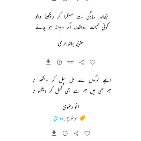
بظاہر 
سادگی 
سے 
مسکرا 
کر 
دیکھنے 
والو 
کوئی 
کمبخت 
ناواقف 
اگر 
دیوانہ 
ہو 
جائے 
حفیظ جالندھری
اچھے 
لوگوں 
سے 
مل 
جل 
کر 
دیکھو 
نا 
ہم 
بھی 
ہیں 
ہم 
سے 
بھی 
کھل 
کر 
دیکھو 
نا 
انو رضوی
موضوع :
دوستی