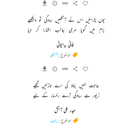
یوں 
چرائیں 
اس 
نے 
آنکھیں 
سادگی 
تو 
دیکھیے 
بزم 
میں 
گویا 
مری 
جانب 
اشارا 
کر 
دیا 
فانی بدایونی
موضوع :
آنکھ
حاجت 
نہیں 
بناؤ 
کی 
اے 
نازنیں 
تجھے 
زیور 
ہے 
سادگی 
ترے 
رخسار 
کے 
لیے 
حیدر علی آتش
موضوع :
رخسار