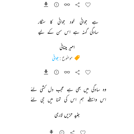
ہے 
جوانی 
خود 
جوانی 
کا 
سنگار 
سادگی 
گہنہ 
ہے 
اس 
سن 
کے 
لیے 
امیر مینائی
موضوع :
جوانی
وہ 
سادگی 
میں 
بھی 
ہے 
عجب 
دل 
کشی 
لئے 
اس 
واسطے 
ہم 
اس 
کی 
تمنا 
میں 
جی 
لئے 
جنید حزیں لاری