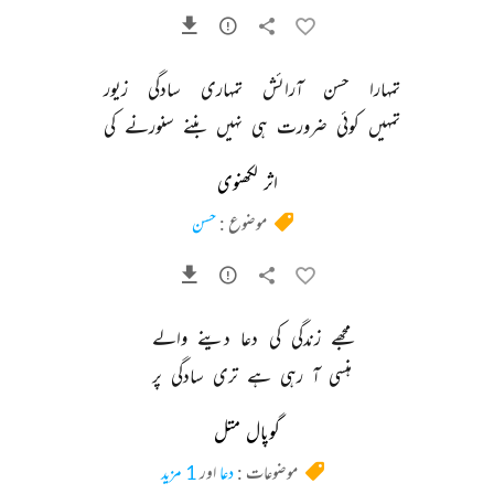
تمہارا 
حسن 
آرائش 
تمہاری 
سادگی 
زیور 
تمہیں 
کوئی 
ضرورت 
ہی 
نہیں 
بننے 
سنورنے 
کی 
اثر لکھنوی
موضوع :
حسن
مجھے 
زندگی 
کی 
دعا 
دینے 
والے 
ہنسی 
آ 
رہی 
ہے 
تری 
سادگی 
پر 
گوپال متل
موضوعات :
دعا
اور
1 مزید