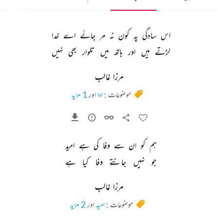
اس 
سادگی 
پہ 
کون 
نہ 
مر 
جائے 
اے 
خدا 
لڑتے 
ہیں 
اور 
ہاتھ 
میں 
تلوار 
بھی 
نہیں 
مرزا غالب
موضوعات :
ادا
اور
1 مزید
ہم 
کو 
ان 
سے 
وفا 
کی 
ہے 
امید 
جو 
نہیں 
جانتے 
وفا 
کیا 
ہے 
مرزا غالب
موضوعات :
امید
اور
2 مزید