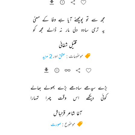
مجھ 
سے 
تو 
پوچھنے 
آیا 
ہے 
وفا 
کے 
معنی 
یہ 
تری 
سادہ 
دلی 
مار 
نہ 
ڈالے 
مجھ 
کو 
قتیل شفائی
موضوعات :
عشق
اور
2 مزید
بڑے 
سیدھے 
سادھے 
بڑے 
بھولے 
بھالے 
کوئی 
دیکھے 
اس 
وقت 
چہرا 
تمہارا 
آغا شاعر قزلباش
موضوع :
صورت