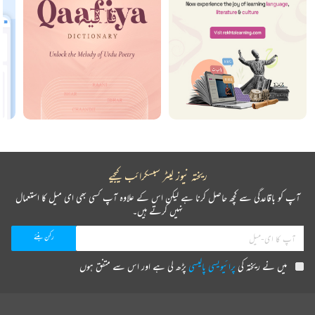
ریختہ نیوز لیٹر سبسکرائب کیجیے
آپ کو باقاعدگی سے کچھ حاصل کرنا ہے لیکن اس کے علاوہ آپ کسی بھی ای میل کا استعمال
نہیں کرتے ہیں۔
میں نے ریختہ کی
پرائیویسی پالیسی
پڑھ لی ہے اور اس سے متفق ہوں