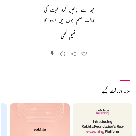
مجھ 
سے 
باتیں 
کرو 
محبت 
کی 
طالب 
علم 
ہوں 
میں 
اردو 
کا 
نعیم نجمی
مزید دریافت کیجیے