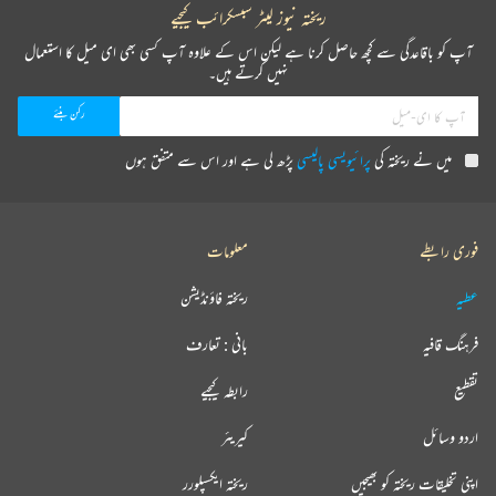
ریختہ نیوز لیٹر سبسکرائب کیجیے
آپ کو باقاعدگی سے کچھ حاصل کرنا ہے لیکن اس کے علاوہ آپ کسی بھی ای میل کا استعمال
نہیں کرتے ہیں۔
میں نے ریختہ کی
پرائیویسی پالیسی
پڑھ لی ہے اور اس سے متفق ہوں
فوری رابطے
معلومات
عطیہ
ریختہ فاؤنڈیشن
فرہنگ قافیہ
بانی : تعارف
تقطیع
رابطہ کیجیے
اردو وسائل
کیریئر
اپنی تخلیقات ریختہ کو بھیجیں
ریختہ ایکسپلورر