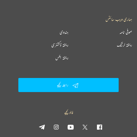
ہماری ویب سائٹس
صوفی نامہ
ہندوی
ریختہ لرننگ
ریختہ ڈکشنری
ریختہ بکس
رابطہ کیجیے
فالو کیجیے