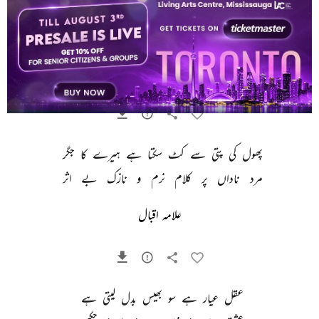
انداز 
بیاں 
گرچہ 
بہت 
شوخ 
نہیں 
ہے 
شاید 
کہ 
اتر 
جائے 
ترے 
دل 
میں 
مری 
بات 
علامہ اقبال
پھول 
کی 
پتی 
سے 
کٹ 
سکتا 
ہے 
ہیرے 
کا 
جگر 
مرد 
ناداں 
پر 
کلام 
نرم 
و 
نازک 
بے 
اثر 
علامہ اقبال
عقل 
عیار 
ہے 
سو 
بھیس 
بدل 
لیتی 
ہے 