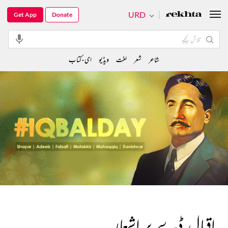
URD
Get App
Donate
شاعر
شعر
لغت
ویڈیو
ای-کتاب
اقبال ڈے پر اشعار