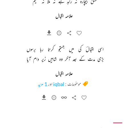
عشق 
بیچارہ 
نہ 
زاہد 
ہے 
نہ 
ملا 
نہ 
حکیم 
علامہ اقبال
اسی 
اقبالؔ 
کی 
میں 
جستجو 
کرتا 
رہا 
برسوں 
بڑی 
مدت 
کے 
بعد 
آخر 
وہ 
شاہیں 
زیر 
دام 
آیا 
علامہ اقبال
موضوعات :
iqbal
اور
1 مزید