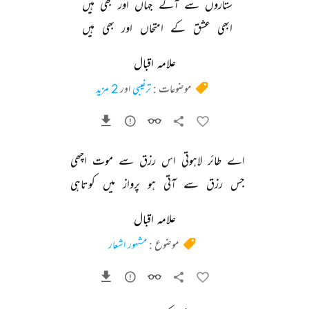
ستاروں 
سے 
آگے 
جہاں 
اور 
بھی 
ہیں 
ابھی 
عشق 
کے 
امتحاں 
اور 
بھی 
ہیں 
علامہ اقبال
موضوعات :
ترغیبی
اور
2 مزید
اے 
طائر 
لاہوتی 
اس 
رزق 
سے 
موت 
اچھی 
جس 
رزق 
سے 
آتی 
ہو 
پرواز 
میں 
کوتاہی 
علامہ اقبال
موضوع :
مشہور اشعار