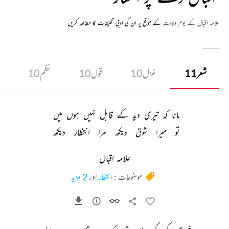
علامہ اقبال کے یوم ولادت
کے موقع پر ان کی ادبی تخلیقات کا مطالعہ کریں
شعر
11
غزل
10
قول
10
نظم
10
مانا 
کہ 
تیری 
دید 
کے 
قابل 
نہیں 
ہوں 
میں 
تو 
میرا 
شوق 
دیکھ 
مرا 
انتظار 
دیکھ 
علامہ اقبال
موضوعات :
انتظار
اور
2 مزید