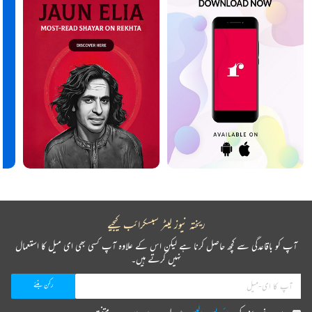
ریختہ نیوز لیٹر سبسکرائب کیجیے
آپ کو باقاعدگی سے کچھ حاصل کرنا ہے لیکن اس کے علاوہ آپ کسی بھی ای میل کا استعمال
نہیں کرتے ہیں۔