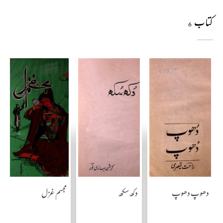
کتاب
6
دھوپ دھوپ
دکھ سکھ
مجسم غزل