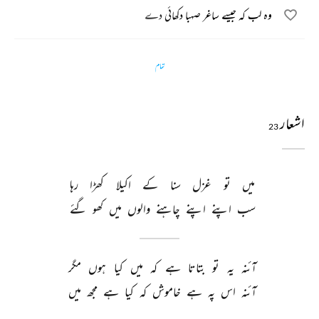
وہ لب کہ جیسے ساغر صہبا دکھائی دے
تمام
اشعار
23
میں 
تو 
غزل 
سنا 
کے 
اکیلا 
کھڑا 
رہا 
سب 
اپنے 
اپنے 
چاہنے 
والوں 
میں 
کھو 
گئے 
آئنہ 
یہ 
تو 
بتاتا 
ہے 
کہ 
میں 
کیا 
ہوں 
مگر 
آئنہ 
اس 
پہ 
ہے 
خاموش 
کہ 
کیا 
ہے 
مجھ 
میں 