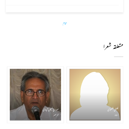
تمام
متعلقہ شعرا
فضل لکھنوی
معراج فیض آبادی
استاد
ہم عصر