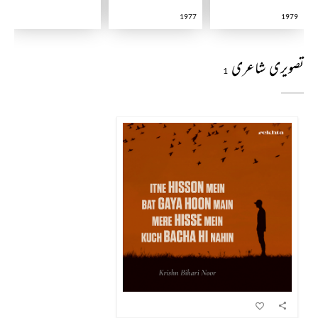
1977
1979
تصویری شاعری
1