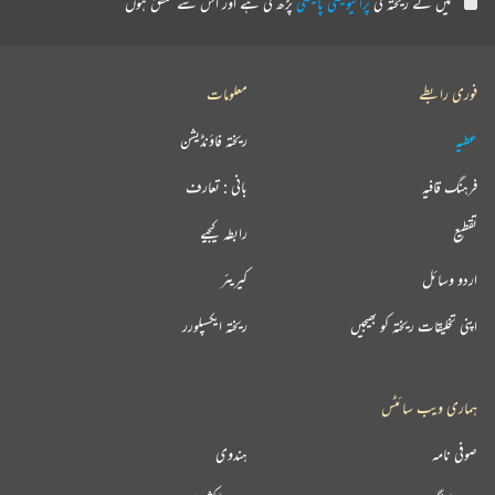
میں نے ریختہ کی
پرائیویسی پالیسی
پڑھ لی ہے اور اس سے متفق ہوں
فوری رابطے
معلومات
عطیہ
ریختہ فاؤنڈیشن
فرہنگ قافیہ
بانی : تعارف
تقطیع
رابطہ کیجیے
اردو وسائل
کیریئر
اپنی تخلیقات ریختہ کو بھیجیں
ریختہ ایکسپلورر
ہماری ویب سائٹس
صوفی نامہ
ہندوی