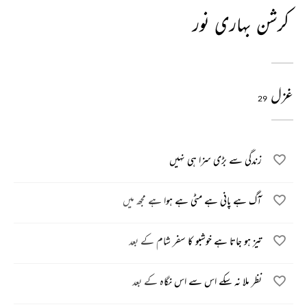
کرشن بہاری نور
غزل
29
زندگی سے بڑی سزا ہی نہیں
آگ ہے پانی ہے مٹی ہے ہوا ہے مجھ میں
تیز ہو جاتا ہے خوشبو کا سفر شام کے بعد
نظر ملا نہ سکے اس سے اس نگاہ کے بعد