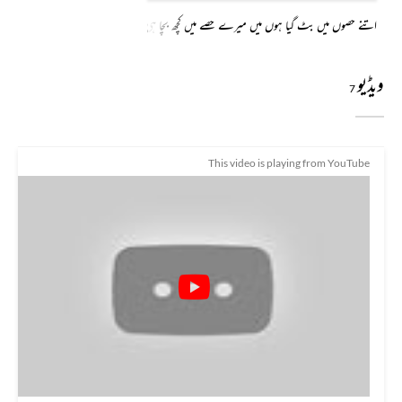
اتنے حصوں میں بٹ گیا ہوں میں میرے حصے میں کچھ بچا ہی نہیں
ویڈیو
7
This video is playing from YouTube