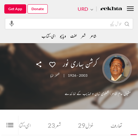
URD
Get App
Donate
شاعر
شعر
لغت
ویڈیو
ای-کتاب
کرشن بہاری نور
1926 - 2003
|
لکھنؤ
,
انڈیا
مقبول عام شاعر، لکھنوی زبان و تہذیب کے نمائندے
تعارف
غزل
29
شعر
23
ای-کتاب
6