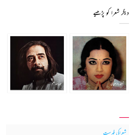
دیگر شعرا کو پڑھیے
شکیلہ بانو بھوپالی
عبید اللہ علیم
شعراکی فہرست