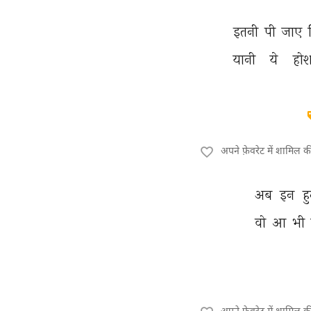
इतनी 
पी 
जाए 
यानी 
ये 
होश
अपने फ़ेवरेट में शामिल 
अब 
इन 
हु
वो 
आ 
भी 