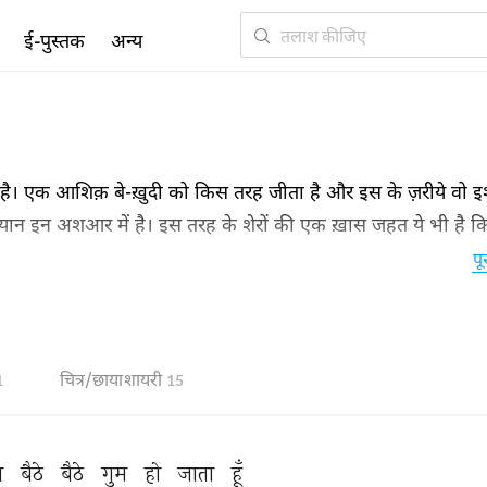
ई-पुस्तक
अन्य
ै। एक आशिक़ बे-ख़ुदी को किस तरह जीता है और इस के ज़रीये वो इश्
यान इन अशआर में है। इस तरह के शेरों की एक ख़ास जहत ये भी है क
 हैं।
पू
चित्र/छाया शायरी
1
15
ा 
बैठे 
बैठे 
गुम 
हो 
जाता 
हूँ 