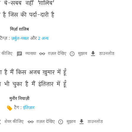
 
बे-सबब 
नहीं 
'ग़ालिब' 
 
है 
जिस 
की 
पर्दा-दारी 
है 
मिर्ज़ा ग़ालिब
टैग्ज़ :
और
ज़र्बुल-मसल
2 अन्य
र कीजिए
व्याख्या
ग़ज़ल देखिए
सुझाव
डाउनलोड
ा 
है 
मैं 
किस 
अजब 
ख़ुमार 
में 
हूँ 
 
भी 
चुका 
है 
मैं 
इंतिज़ार 
में 
हूँ 
मुनीर नियाज़ी
टैग :
इंतिज़ार
शेयर कीजिए
ग़ज़ल देखिए
सुझाव
डाउनलोड