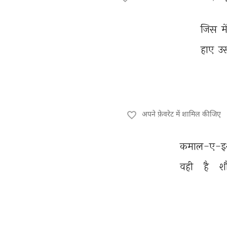
जिस 
मे
हाए 
उ
अपने फ़ेवरेट में शामिल कीजिए
कमाल-ए-इश्
वही 
है 
शौ