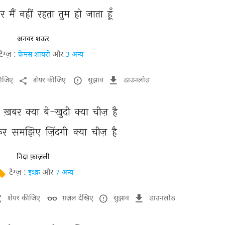
र 
मैं 
नहीं 
रहता 
तुम 
हो 
जाता 
हूँ 
अनवर शऊर
टैग्ज़ :
और
फ़ेमस शायरी
3 अन्य
कीजिए
शेयर कीजिए
सुझाव
डाउनलोड
 
ख़बर 
क्या 
बे-ख़ुदी 
क्या 
चीज़ 
है 
िर 
समझिए 
ज़िंदगी 
क्या 
चीज़ 
है 
निदा फ़ाज़ली
टैग्ज़ :
और
इश्क़
7 अन्य
शेयर कीजिए
ग़ज़ल देखिए
सुझाव
डाउनलोड