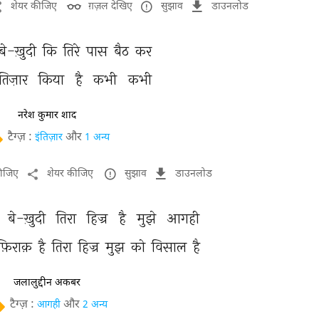
शेयर कीजिए
ग़ज़ल देखिए
सुझाव
डाउनलोड
बे-ख़ुदी 
कि 
तिरे 
पास 
बैठ 
कर 
तिज़ार 
किया 
है 
कभी 
कभी 
नरेश कुमार शाद
टैग्ज़ :
और
इंतिज़ार
1 अन्य
कीजिए
शेयर कीजिए
सुझाव
डाउनलोड
 
बे-ख़ुदी 
तिरा 
हिज्र 
है 
मुझे 
आगही 
फ़िराक़ 
है 
तिरा 
हिज्र 
मुझ 
को 
विसाल 
है 
जलालुद्दीन अकबर
टैग्ज़ :
और
आगही
2 अन्य