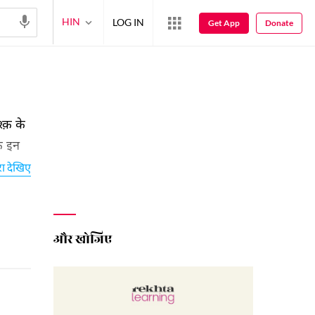
HIN
LOG IN
Get App
Donate
क़ के
ि इन
रा देखिए
और खोजिए