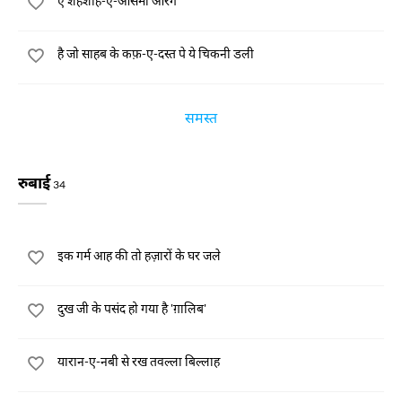
ऐ शहंशाह-ए-आसमाँ औरंग
है जो साहब के कफ़-ए-दस्त पे ये चिकनी डली
समस्त
रुबाई
34
इक गर्म आह की तो हज़ारों के घर जले
दुख जी के पसंद हो गया है 'ग़ालिब'
यारान-ए-नबी से रख तवल्ला बिल्लाह