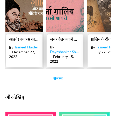
आइये! बनारस का हुस्न ग़ालिब की नज़र से देखते हैं
जब कोलकता में ग़ालिब के एक फ़ारसी शेर पर विवाद खड़ा हो गया
ग़ालिब के दीवा
Tasneef Haider
By
Tasneef Hai
By
By
Dayashankar Shukl Sagar
| December 27,
| July 22, 2021
2022
| February 15,
2022
समस्त
और देखिए