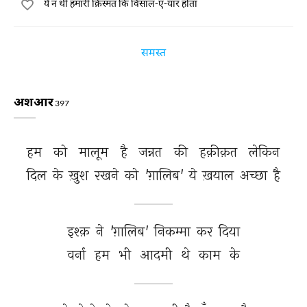
ये न थी हमारी क़िस्मत कि विसाल-ए-यार होता
समस्त
अशआर
397
हम 
को 
मालूम 
है 
जन्नत 
की 
हक़ीक़त 
लेकिन 
दिल 
के 
ख़ुश 
रखने 
को 
'ग़ालिब' 
ये 
ख़याल 
अच्छा 
है 
इश्क़ 
ने 
'ग़ालिब' 
निकम्मा 
कर 
दिया 
वर्ना 
हम 
भी 
आदमी 
थे 
काम 
के 