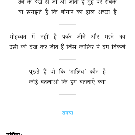
उन 
के 
देखे 
से 
जो 
आ 
जाती 
है 
मुँह 
पर 
रौनक़ 
वो 
समझते 
हैं 
कि 
बीमार 
का 
हाल 
अच्छा 
है 
मोहब्बत 
में 
नहीं 
है 
फ़र्क़ 
जीने 
और 
मरने 
का 
उसी 
को 
देख 
कर 
जीते 
हैं 
जिस 
काफ़िर 
पे 
दम 
निकले 
पूछते 
हैं 
वो 
कि 
'ग़ालिब' 
कौन 
है 
कोई 
बतलाओ 
कि 
हम 
बतलाएँ 
क्या 
समस्त
मर्सिया