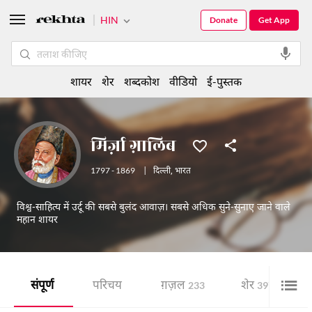
HIN
Donate
Get App
शायर
शेर
शब्दकोश
वीडियो
ई-पुस्तक
मिर्ज़ा ग़ालिब
1797 - 1869
|
दिल्ली
,
भारत
विश्व-साहित्य में उर्दू की सबसे बुलंद आवाज़। सबसे अधिक सुने-सुनाए जाने वाले
महान शायर
संपूर्ण
परिचय
ग़ज़ल
शेर
233
397