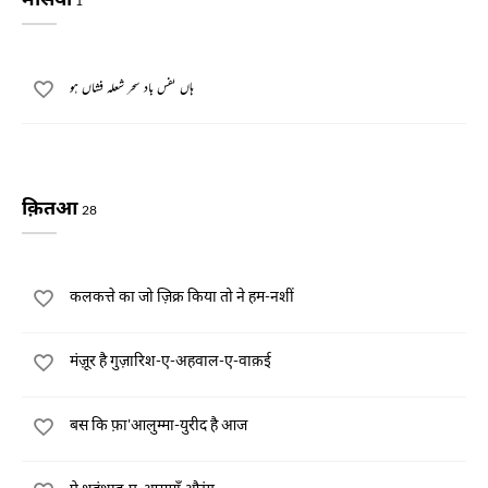
1
ہاں نفس باد سحر شعلہ فشاں ہو
क़ितआ
28
कलकत्ते का जो ज़िक्र किया तो ने हम-नशीं
मंज़ूर है गुज़ारिश-ए-अहवाल-ए-वाक़ई
बस कि फ़ा'आलुम्मा-युरीद है आज