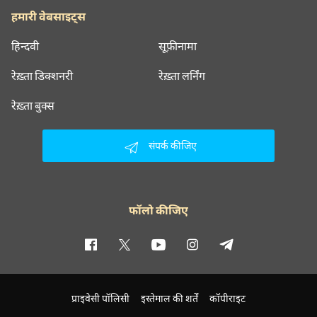
हमारी वेबसाइट्स
हिन्दवी
सूफ़ीनामा
रेख़्ता डिक्शनरी
रेख़्ता लर्निंग
रेख़्ता बुक्स
संपर्क कीजिए
फॉलो कीजिए
प्राइवेसी पॉलिसी
इस्तेमाल की शर्तें
कॉपीराइट