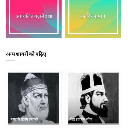
अप्रचलित ग़ज़लें
क़ादिर नामा
238
1
अन्य शायरों को पढ़िए
मुसहफ़ी ग़ुलाम हमदानी
शेख़ इब्राहीम ज़ौक़