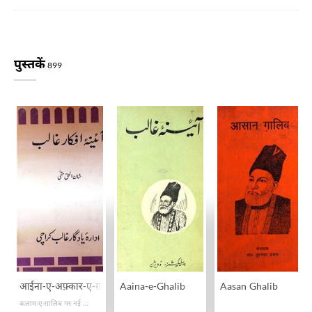
पुस्तकें
899
आईना-ए-अफ़्कार-ए-ग़ालिब
Aaina-e-Ghalib
Aasan Ghalib
कलाम-ए-ग़ालिब पर नई रौशनी