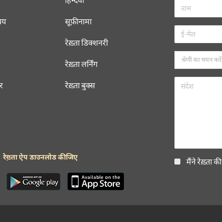
चय
सूफ़ीनामा
रेख़्ता डिक्शनरी
रेख़्ता लर्निंग
रर
रेख़्ता बुक्स
रेख़्ता ऐप डाउनलोड कीजिए
मैंने रेख़्ता क