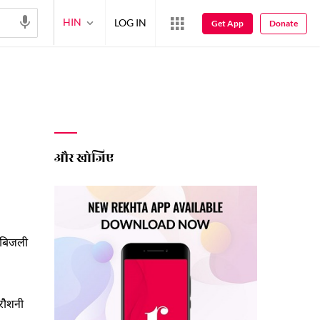
HIN
LOG IN
Get App
Donate
और खोजिए
न-बिजली
 रौशनी