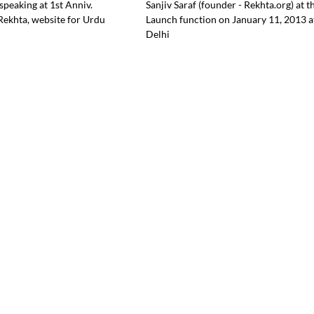
 speaking at 1st Anniv.
Sanjiv Saraf (founder - Rekhta.org) at t
Rekhta, website for Urdu
Launch function on January 11, 2013 a
Delhi