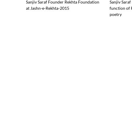
Sanjiv Saraf Founder Rekhta Foundation
Sanjiv Saraf
at Jashn-e-Rekhta-2015
function of 
poetry