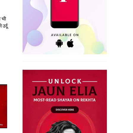
ल भी
उर्दू