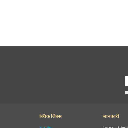
क्विक लिंक्स
जानकारी
सहयोग
रेख़्ता फ़ाउंडेशन