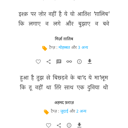
इश्क़ 
पर 
ज़ोर 
नहीं 
है 
ये 
वो 
आतिश 
'ग़ालिब' 
कि 
लगाए 
न 
लगे 
और 
बुझाए 
न 
बने 
मिर्ज़ा ग़ालिब
टैग्ज़ :
मोहब्बत
और
3 अन्य
हुआ 
है 
तुझ 
से 
बिछड़ने 
के 
बा'द 
ये 
मा'लूम 
कि 
तू 
नहीं 
था 
तिरे 
साथ 
एक 
दुनिया 
थी 
अहमद फ़राज़
टैग्ज़ :
जुदाई
और
2 अन्य