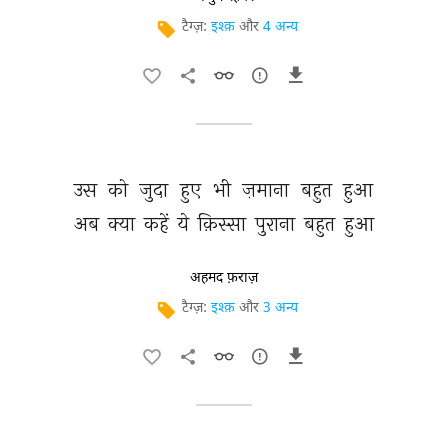
टैग्ज़:
इश्क़
और
4 अन्य
उस 
को 
जुदा 
हुए 
भी 
ज़माना 
बहुत 
हुआ 
अब 
क्या 
कहें 
ये 
क़िस्सा 
पुराना 
बहुत 
हुआ 
अहमद फ़राज़
टैग्ज़:
इश्क़
और
3 अन्य