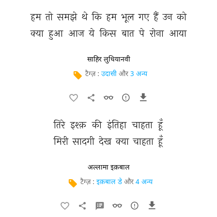
हम 
तो 
समझे 
थे 
कि 
हम 
भूल 
गए 
हैं 
उन 
को 
क्या 
हुआ 
आज 
ये 
किस 
बात 
पे 
रोना 
आया 
साहिर लुधियानवी
टैग्ज़ :
उदासी
और
3 अन्य
तिरे 
इश्क़ 
की 
इंतिहा 
चाहता 
हूँ 
मिरी 
सादगी 
देख 
क्या 
चाहता 
हूँ 
अल्लामा इक़बाल
टैग्ज़ :
इक़बाल डे
और
4 अन्य