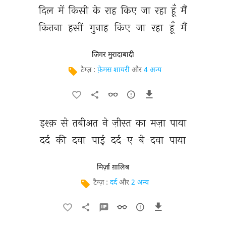
दिल 
में 
किसी 
के 
राह 
किए 
जा 
रहा 
हूँ 
मैं 
कितना 
हसीं 
गुनाह 
किए 
जा 
रहा 
हूँ 
मैं 
जिगर मुरादाबादी
टैग्ज़ :
फ़ेमस शायरी
और
4 अन्य
इश्क़ 
से 
तबीअत 
ने 
ज़ीस्त 
का 
मज़ा 
पाया 
दर्द 
की 
दवा 
पाई 
दर्द-ए-बे-दवा 
पाया 
मिर्ज़ा ग़ालिब
टैग्ज़ :
दर्द
और
2 अन्य