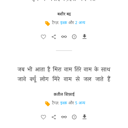
बशीर बद्र
टैग्ज़:
इश्क़
और
2 अन्य
जब 
भी 
आता 
है 
मिरा 
नाम 
तिरे 
नाम 
के 
साथ 
जाने 
क्यूँ 
लोग 
मिरे 
नाम 
से 
जल 
जाते 
हैं 
क़तील शिफ़ाई
टैग्ज़:
इश्क़
और
5 अन्य