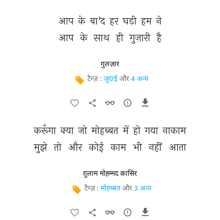
आप 
के 
बा'द 
हर 
घड़ी 
हम 
ने 
आप 
के 
साथ 
ही 
गुज़ारी 
है 
गुलज़ार
टैग्ज़ :
जुदाई
और
4 अन्य
करूँगा 
क्या 
जो 
मोहब्बत 
में 
हो 
गया 
नाकाम 
मुझे 
तो 
और 
कोई 
काम 
भी 
नहीं 
आता 
ग़ुलाम मोहम्मद क़ासिर
टैग्ज़ :
मोहब्बत
और
3 अन्य