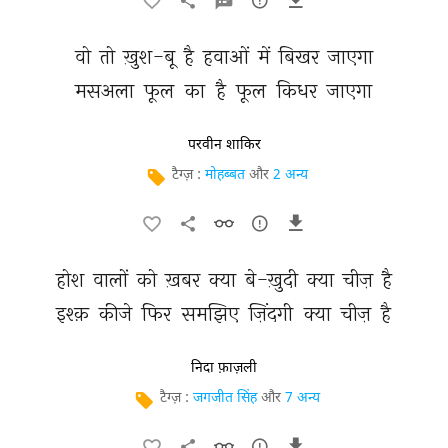
वो 
तो 
ख़ुश-बू 
है 
हवाओं 
में 
बिखर 
जाएगा 
मसअला 
फूल 
का 
है 
फूल 
किधर 
जाएगा 
परवीन शाकिर
टैग्ज़ :
मोहब्बत
और
2 अन्य
होश 
वालों 
को 
ख़बर 
क्या 
बे-ख़ुदी 
क्या 
चीज़ 
है 
इश्क़ 
कीजे 
फिर 
समझिए 
ज़िंदगी 
क्या 
चीज़ 
है 
निदा फ़ाज़ली
टैग्ज़ :
जगजीत सिंह
और
7 अन्य