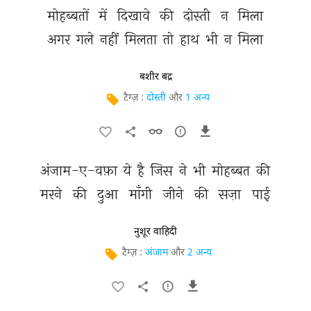
मोहब्बतों 
में 
दिखावे 
की 
दोस्ती 
न 
मिला 
अगर 
गले 
नहीं 
मिलता 
तो 
हाथ 
भी 
न 
मिला 
बशीर बद्र
टैग्ज़ :
दोस्ती
और
1 अन्य
अंजाम-ए-वफ़ा 
ये 
है 
जिस 
ने 
भी 
मोहब्बत 
की 
मरने 
की 
दुआ 
माँगी 
जीने 
की 
सज़ा 
पाई 
नुशूर वाहिदी
टैग्ज़ :
अंजाम
और
2 अन्य