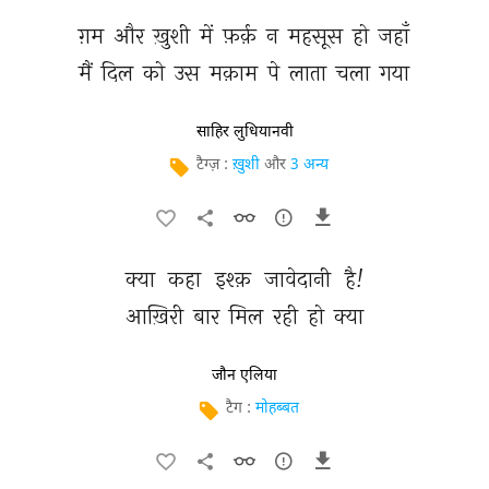
ग़म 
और 
ख़ुशी 
में 
फ़र्क़ 
न 
महसूस 
हो 
जहाँ 
मैं 
दिल 
को 
उस 
मक़ाम 
पे 
लाता 
चला 
गया 
साहिर लुधियानवी
टैग्ज़ :
ख़ुशी
और
3 अन्य
क्या 
कहा 
इश्क़ 
जावेदानी 
है! 
आख़िरी 
बार 
मिल 
रही 
हो 
क्या 
जौन एलिया
टैग :
मोहब्बत