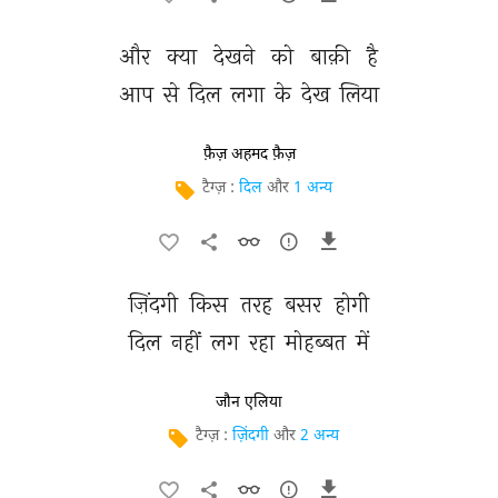
और 
क्या 
देखने 
को 
बाक़ी 
है 
आप 
से 
दिल 
लगा 
के 
देख 
लिया 
फ़ैज़ अहमद फ़ैज़
टैग्ज़ :
दिल
और
1 अन्य
ज़िंदगी 
किस 
तरह 
बसर 
होगी 
दिल 
नहीं 
लग 
रहा 
मोहब्बत 
में 
जौन एलिया
टैग्ज़ :
ज़िंदगी
और
2 अन्य