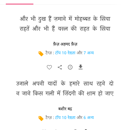
और 
भी 
दुख 
हैं 
ज़माने 
में 
मोहब्बत 
के 
सिवा 
राहतें 
और 
भी 
हैं 
वस्ल 
की 
राहत 
के 
सिवा 
फ़ैज़ अहमद फ़ैज़
टैग्ज़ :
टॉप 10 रेख़्ता
और
7 अन्य
उजाले 
अपनी 
यादों 
के 
हमारे 
साथ 
रहने 
दो 
न 
जाने 
किस 
गली 
में 
ज़िंदगी 
की 
शाम 
हो 
जाए 
बशीर बद्र
टैग्ज़ :
टॉप 10 रेख़्ता
और
6 अन्य