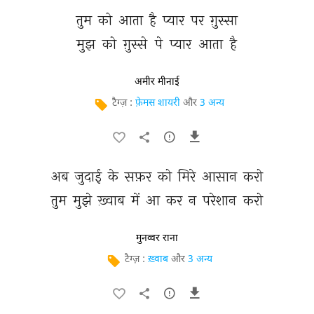
तुम 
को 
आता 
है 
प्यार 
पर 
ग़ुस्सा 
मुझ 
को 
ग़ुस्से 
पे 
प्यार 
आता 
है 
अमीर मीनाई
टैग्ज़ :
फ़ेमस शायरी
और
3 अन्य
अब 
जुदाई 
के 
सफ़र 
को 
मिरे 
आसान 
करो 
तुम 
मुझे 
ख़्वाब 
में 
आ 
कर 
न 
परेशान 
करो 
मुनव्वर राना
टैग्ज़ :
ख़्वाब
और
3 अन्य