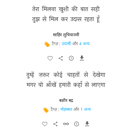
तेरा 
मिलना 
ख़ुशी 
की 
बात 
सही 
तुझ 
से 
मिल 
कर 
उदास 
रहता 
हूँ 
साहिर लुधियानवी
टैग्ज़ :
उदासी
और
4 अन्य
तुम्हें 
ज़रूर 
कोई 
चाहतों 
से 
देखेगा 
मगर 
वो 
आँखें 
हमारी 
कहाँ 
से 
लाएगा 
बशीर बद्र
टैग्ज़ :
मोहब्बत
और
1 अन्य