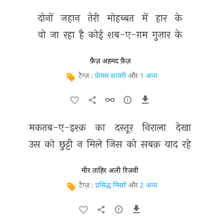
दोनों 
जहान 
तेरी 
मोहब्बत 
में 
हार 
के 
वो 
जा 
रहा 
है 
कोई 
शब-ए-ग़म 
गुज़ार 
के 
फ़ैज़ अहमद फ़ैज़
टैग्ज़ :
फ़ेमस शायरी
और
1 अन्य
मकतब-ए-इश्क़ 
का 
दस्तूर 
निराला 
देखा 
उस 
को 
छुट्टी 
न 
मिले 
जिस 
को 
सबक़ 
याद 
रहे 
मीर ताहिर अली रिज़वी
टैग्ज़ :
प्रसिद्ध मिसरे
और
2 अन्य