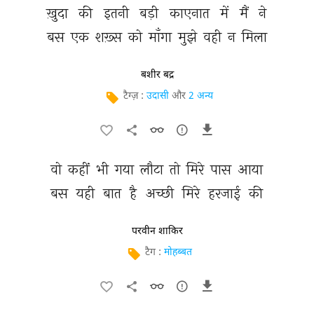
ख़ुदा 
की 
इतनी 
बड़ी 
काएनात 
में 
मैं 
ने 
बस 
एक 
शख़्स 
को 
माँगा 
मुझे 
वही 
न 
मिला 
बशीर बद्र
टैग्ज़ :
उदासी
और
2 अन्य
वो 
कहीं 
भी 
गया 
लौटा 
तो 
मिरे 
पास 
आया 
बस 
यही 
बात 
है 
अच्छी 
मिरे 
हरजाई 
की 
परवीन शाकिर
टैग :
मोहब्बत