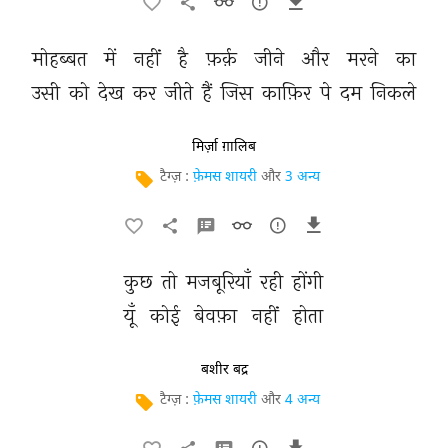
मोहब्बत 
में 
नहीं 
है 
फ़र्क़ 
जीने 
और 
मरने 
का 
उसी 
को 
देख 
कर 
जीते 
हैं 
जिस 
काफ़िर 
पे 
दम 
निकले 
मिर्ज़ा ग़ालिब
टैग्ज़ :
फ़ेमस शायरी
और
3 अन्य
कुछ 
तो 
मजबूरियाँ 
रही 
होंगी 
यूँ 
कोई 
बेवफ़ा 
नहीं 
होता 
बशीर बद्र
टैग्ज़ :
फ़ेमस शायरी
और
4 अन्य