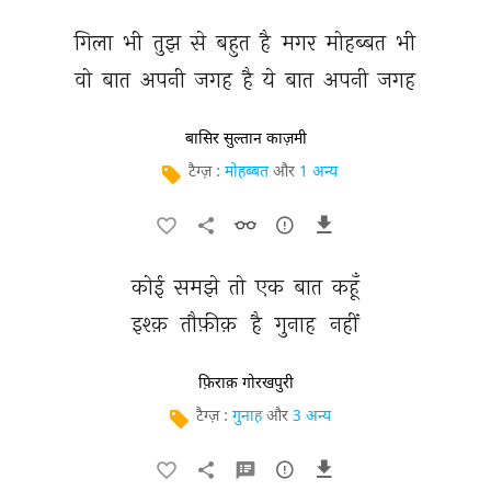
गिला 
भी 
तुझ 
से 
बहुत 
है 
मगर 
मोहब्बत 
भी 
वो 
बात 
अपनी 
जगह 
है 
ये 
बात 
अपनी 
जगह 
बासिर सुल्तान काज़मी
टैग्ज़ :
मोहब्बत
और
1 अन्य
कोई 
समझे 
तो 
एक 
बात 
कहूँ 
इश्क़ 
तौफ़ीक़ 
है 
गुनाह 
नहीं 
फ़िराक़ गोरखपुरी
टैग्ज़ :
गुनाह
और
3 अन्य