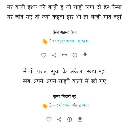
गर 
बाज़ी 
इश्क़ 
की 
बाज़ी 
है 
जो 
चाहो 
लगा 
दो 
डर 
कैसा 
गर 
जीत 
गए 
तो 
क्या 
कहना 
हारे 
भी 
तो 
बाज़ी 
मात 
नहीं 
फ़ैज़ अहमद फ़ैज़
टैग :
हज़ार दास्तान-ए-इश्क़
मैं 
तो 
ग़ज़ल 
सुना 
के 
अकेला 
खड़ा 
रहा 
सब 
अपने 
अपने 
चाहने 
वालों 
में 
खो 
गए 
कृष्ण बिहारी नूर
टैग्ज़ :
मोहब्बत
और
2 अन्य