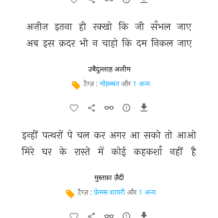
अज़ीज़ 
इतना 
ही 
रक्खो 
कि 
जी 
सँभल 
जाए 
अब 
इस 
क़दर 
भी 
न 
चाहो 
कि 
दम 
निकल 
जाए 
उबैदुल्लाह अलीम
टैग्ज़ :
मोहब्बत
और
1 अन्य
इन्हीं 
पत्थरों 
पे 
चल 
कर 
अगर 
आ 
सको 
तो 
आओ 
मिरे 
घर 
के 
रास्ते 
में 
कोई 
कहकशाँ 
नहीं 
है 
मुस्तफ़ा ज़ैदी
टैग्ज़ :
फ़ेमस शायरी
और
1 अन्य