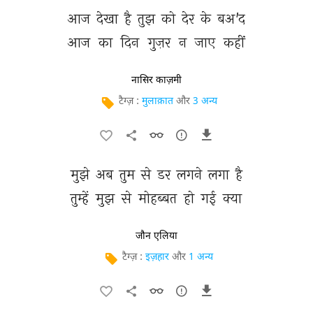
आज 
देखा 
है 
तुझ 
को 
देर 
के 
बअ'द 
आज 
का 
दिन 
गुज़र 
न 
जाए 
कहीं 
नासिर काज़मी
टैग्ज़ :
मुलाक़ात
और
3 अन्य
मुझे 
अब 
तुम 
से 
डर 
लगने 
लगा 
है 
तुम्हें 
मुझ 
से 
मोहब्बत 
हो 
गई 
क्या 
जौन एलिया
टैग्ज़ :
इज़हार
और
1 अन्य