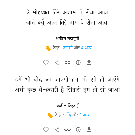
ऐ 
मोहब्बत 
तिरे 
अंजाम 
पे 
रोना 
आया 
जाने 
क्यूँ 
आज 
तिरे 
नाम 
पे 
रोना 
आया 
शकील बदायूनी
टैग्ज़ :
उदासी
और
4 अन्य
हमें 
भी 
नींद 
आ 
जाएगी 
हम 
भी 
सो 
ही 
जाएँगे 
अभी 
कुछ 
बे-क़रारी 
है 
सितारो 
तुम 
तो 
सो 
जाओ 
क़तील शिफ़ाई
टैग्ज़ :
नींद
और
6 अन्य