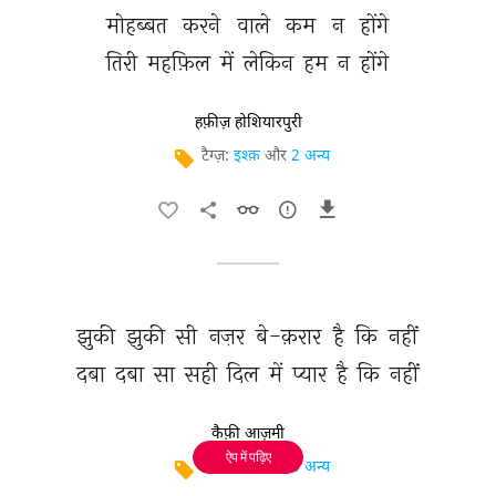
मोहब्बत 
करने 
वाले 
कम 
न 
होंगे 
तिरी 
महफ़िल 
में 
लेकिन 
हम 
न 
होंगे 
हफ़ीज़ होशियारपुरी
टैग्ज़:
इश्क़
और
2 अन्य
झुकी 
झुकी 
सी 
नज़र 
बे-क़रार 
है 
कि 
नहीं 
दबा 
दबा 
सा 
सही 
दिल 
में 
प्यार 
है 
कि 
नहीं 
कैफ़ी आज़मी
ऐप में पढ़िए
टैग्ज़:
इश्क़
और
6 अन्य