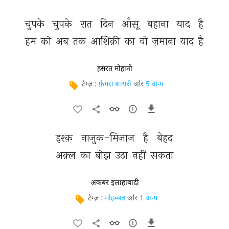
चुपके 
चुपके 
रात 
दिन 
आँसू 
बहाना 
याद 
है 
हम 
को 
अब 
तक 
आशिक़ी 
का 
वो 
ज़माना 
याद 
है 
हसरत मोहानी
टैग्ज़ :
फ़ेमस शायरी
और
5 अन्य
इश्क़ 
नाज़ुक-मिज़ाज 
है 
बेहद 
अक़्ल 
का 
बोझ 
उठा 
नहीं 
सकता 
अकबर इलाहाबादी
टैग्ज़ :
मोहब्बत
और
1 अन्य