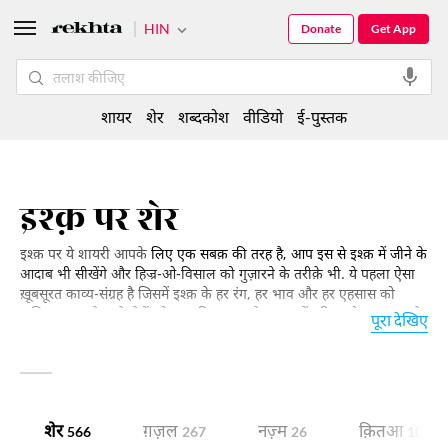
HIN
Donate
Get App
शायर
शेर
शब्दकोश
वीडियो
ई-पुस्तक
इश्क़ पर शेर
इश्क़ पर ये शायरी आपके
लिए एक सबक़ की तरह है, आप इस से इश्क़ में जीने के
आदाब भी सीखेंगे और हिज्र-ओ-विसाल को गुज़ारने के तरीक़े भी. ये पहला ऐसा
ख़ूबसूरत काव्य-संग्रह है जिसमें इश्क़ के हर रंग, हर भाव और हर एहसास को
अभिव्यक्त करने वाले शेरों को जमा किया गया है.आप इन्हें पढ़िए और इश्क़ करने
पूरा देखिए
वालों के बीच साझा कीजिए.
शेर
ग़ज़ल
नज़्म
क़ितआ
566
267
26
10