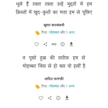
भूले 
हैं 
रफ़्ता 
रफ़्ता 
उन्हें 
मुद्दतों 
में 
हम 
क़िस्तों 
में 
ख़ुद-कुशी 
का 
मज़ा 
हम 
से 
पूछिए 
ख़ुमार बाराबंकवी
टैग्ज़ :
मोहब्बत
और
1 अन्य
न 
पूछो 
हुस्न 
की 
तारीफ़ 
हम 
से 
मोहब्बत 
जिस 
से 
हो 
बस 
वो 
हसीं 
है 
आदिल फ़ारूक़ी
टैग्ज़ :
मोहब्बत
और
1 अन्य