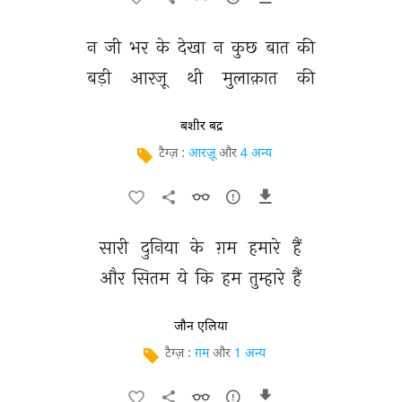
न 
जी 
भर 
के 
देखा 
न 
कुछ 
बात 
की 
बड़ी 
आरज़ू 
थी 
मुलाक़ात 
की 
बशीर बद्र
टैग्ज़ :
आरज़ू
और
4 अन्य
सारी 
दुनिया 
के 
ग़म 
हमारे 
हैं 
और 
सितम 
ये 
कि 
हम 
तुम्हारे 
हैं 
जौन एलिया
टैग्ज़ :
ग़म
और
1 अन्य