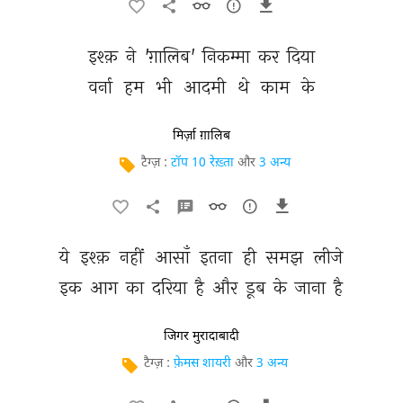
इश्क़ 
ने 
'ग़ालिब' 
निकम्मा 
कर 
दिया 
वर्ना 
हम 
भी 
आदमी 
थे 
काम 
के 
मिर्ज़ा ग़ालिब
टैग्ज़ :
टॉप 10 रेख़्ता
और
3 अन्य
ये 
इश्क़ 
नहीं 
आसाँ 
इतना 
ही 
समझ 
लीजे 
इक 
आग 
का 
दरिया 
है 
और 
डूब 
के 
जाना 
है 
जिगर मुरादाबादी
टैग्ज़ :
फ़ेमस शायरी
और
3 अन्य