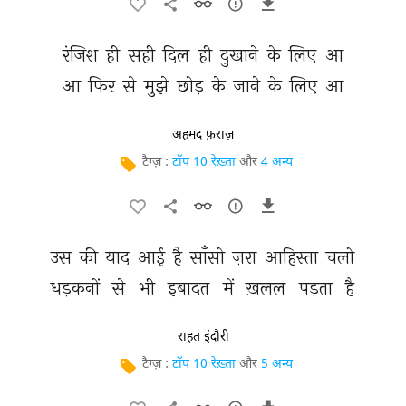
रंजिश 
ही 
सही 
दिल 
ही 
दुखाने 
के 
लिए 
आ 
आ 
फिर 
से 
मुझे 
छोड़ 
के 
जाने 
के 
लिए 
आ 
अहमद फ़राज़
टैग्ज़ :
टॉप 10 रेख़्ता
और
4 अन्य
उस 
की 
याद 
आई 
है 
साँसो 
ज़रा 
आहिस्ता 
चलो 
धड़कनों 
से 
भी 
इबादत 
में 
ख़लल 
पड़ता 
है 
राहत इंदौरी
टैग्ज़ :
टॉप 10 रेख़्ता
और
5 अन्य