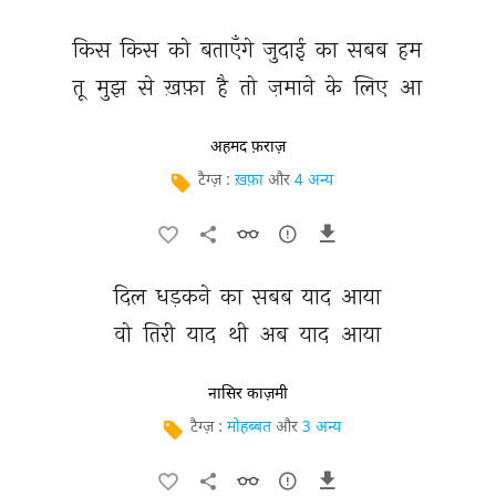
किस 
किस 
को 
बताएँगे 
जुदाई 
का 
सबब 
हम 
तू 
मुझ 
से 
ख़फ़ा 
है 
तो 
ज़माने 
के 
लिए 
आ 
अहमद फ़राज़
टैग्ज़ :
ख़फ़ा
और
4 अन्य
दिल 
धड़कने 
का 
सबब 
याद 
आया 
वो 
तिरी 
याद 
थी 
अब 
याद 
आया 
नासिर काज़मी
टैग्ज़ :
मोहब्बत
और
3 अन्य