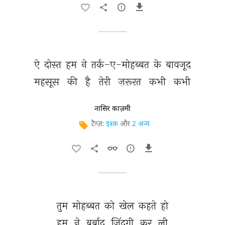
ऐ 
दोस्त 
हम 
ने 
तर्क-ए-मोहब्बत 
के 
बावजूद 
महसूस 
की 
है 
तेरी 
ज़रूरत 
कभी 
कभी 
नासिर काज़मी
टैग्ज़:
इश्क़
और
2 अन्य
तुम 
मोहब्बत 
को 
खेल 
कहते 
हो 
हम 
ने 
बर्बाद 
ज़िंदगी 
कर 
ली 