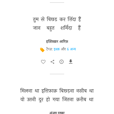
तुम 
से 
बिछड़ 
कर 
ज़िंदा 
हैं 
जान 
बहुत 
शर्मिंदा 
हैं 
इफ़्तिख़ार आरिफ़
टैग्ज़:
इश्क़
और
6 अन्य
मिलना 
था 
इत्तिफ़ाक़ 
बिछड़ना 
नसीब 
था 
वो 
उतनी 
दूर 
हो 
गया 
जितना 
क़रीब 
था 
अंजुम रहबर