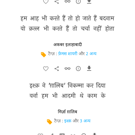
हम 
आह 
भी 
करते 
हैं 
तो 
हो 
जाते 
हैं 
बदनाम 
वो 
क़त्ल 
भी 
करते 
हैं 
तो 
चर्चा 
नहीं 
होता 
अकबर इलाहाबादी
टैग्ज़ :
फ़ेमस शायरी
और
2 अन्य
इश्क़ 
ने 
'ग़ालिब' 
निकम्मा 
कर 
दिया 
वर्ना 
हम 
भी 
आदमी 
थे 
काम 
के 
मिर्ज़ा ग़ालिब
टैग्ज़ :
इश्क़
और
3 अन्य