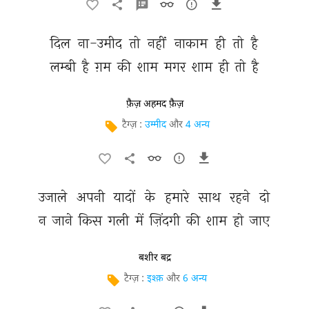
दिल 
ना-उमीद 
तो 
नहीं 
नाकाम 
ही 
तो 
है 
लम्बी 
है 
ग़म 
की 
शाम 
मगर 
शाम 
ही 
तो 
है 
फ़ैज़ अहमद फ़ैज़
टैग्ज़ :
उम्मीद
और
4 अन्य
उजाले 
अपनी 
यादों 
के 
हमारे 
साथ 
रहने 
दो 
न 
जाने 
किस 
गली 
में 
ज़िंदगी 
की 
शाम 
हो 
जाए 
बशीर बद्र
टैग्ज़ :
इश्क़
और
6 अन्य