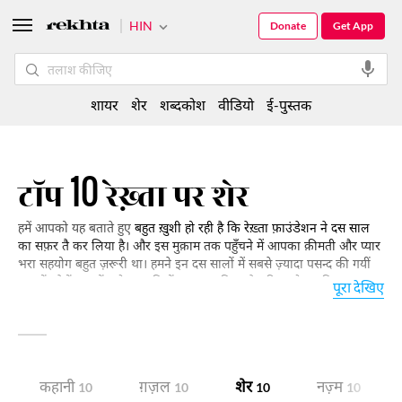
HIN
Donate
Get App
शायर
शेर
शब्दकोश
वीडियो
ई-पुस्तक
टॉप 10 रेख़्ता पर शेर
हमें आपको यह बताते हुए
बहुत ख़ुशी हो रही है कि रेख़्ता फ़ाउंडेशन ने दस साल
का सफ़र तै कर लिया है। और इस मुक़ाम तक पहुँचने में आपका क़ीमती और प्यार
भरा सहयोग बहुत ज़रूरी था। हमने इन दस सालों में सबसे ज़्यादा पसन्द की गयीं
ग़ज़लों, शेरों, नज़्मों, और कहानियों का चयन किया है।पढ़िए और जानिए क्या क्या
पूरा देखिए
इस चयन में शामिल है।
कहानी
ग़ज़ल
शेर
नज़्म
10
10
10
10