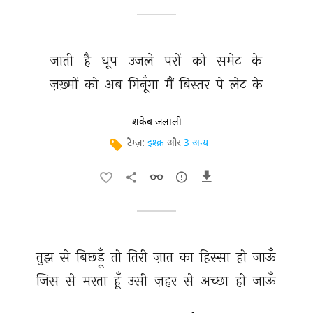
जाती 
है 
धूप 
उजले 
परों 
को 
समेट 
के 
ज़ख़्मों 
को 
अब 
गिनूँगा 
मैं 
बिस्तर 
पे 
लेट 
के 
शकेब जलाली
टैग्ज़:
इश्क़
और
3 अन्य
तुझ 
से 
बिछड़ूँ 
तो 
तिरी 
ज़ात 
का 
हिस्सा 
हो 
जाऊँ 
जिस 
से 
मरता 
हूँ 
उसी 
ज़हर 
से 
अच्छा 
हो 
जाऊँ 