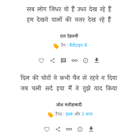
सब 
लोग 
जिधर 
वो 
हैं 
उधर 
देख 
रहे 
हैं 
हम 
देखने 
वालों 
की 
नज़र 
देख 
रहे 
हैं 
दाग़ देहलवी
टैग :
वैलेंटाइन डे
दिल 
की 
चोटों 
ने 
कभी 
चैन 
से 
रहने 
न 
दिया 
जब 
चली 
सर्द 
हवा 
मैं 
ने 
तुझे 
याद 
किया 
जोश मलीहाबादी
टैग्ज़ :
इश्क़
और
3 अन्य