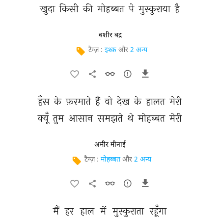
ख़ुदा 
किसी 
की 
मोहब्बत 
पे 
मुस्कुराया 
है 
बशीर बद्र
टैग्ज़ :
इश्क़
और
2 अन्य
हँस 
के 
फ़रमाते 
हैं 
वो 
देख 
के 
हालत 
मेरी 
क्यूँ 
तुम 
आसान 
समझते 
थे 
मोहब्बत 
मेरी 
अमीर मीनाई
टैग्ज़ :
मोहब्बत
और
2 अन्य
मैं 
हर 
हाल 
में 
मुस्कुराता 
रहूँगा 