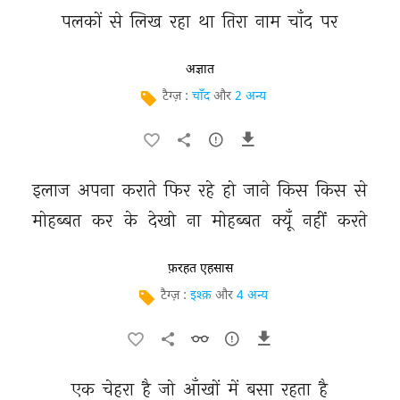
पलकों 
से 
लिख 
रहा 
था 
तिरा 
नाम 
चाँद 
पर 
अज्ञात
टैग्ज़ :
चाँद
और
2 अन्य
इलाज 
अपना 
कराते 
फिर 
रहे 
हो 
जाने 
किस 
किस 
से 
मोहब्बत 
कर 
के 
देखो 
ना 
मोहब्बत 
क्यूँ 
नहीं 
करते 
फ़रहत एहसास
टैग्ज़ :
इश्क़
और
4 अन्य
एक 
चेहरा 
है 
जो 
आँखों 
में 
बसा 
रहता 
है 