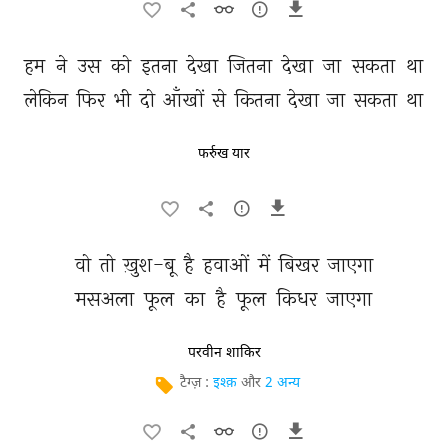
हम 
ने 
उस 
को 
इतना 
देखा 
जितना 
देखा 
जा 
सकता 
था 
लेकिन 
फिर 
भी 
दो 
आँखों 
से 
कितना 
देखा 
जा 
सकता 
था 
फर्रुख यार
वो 
तो 
ख़ुश-बू 
है 
हवाओं 
में 
बिखर 
जाएगा 
मसअला 
फूल 
का 
है 
फूल 
किधर 
जाएगा 
परवीन शाकिर
टैग्ज़ :
इश्क़
और
2 अन्य