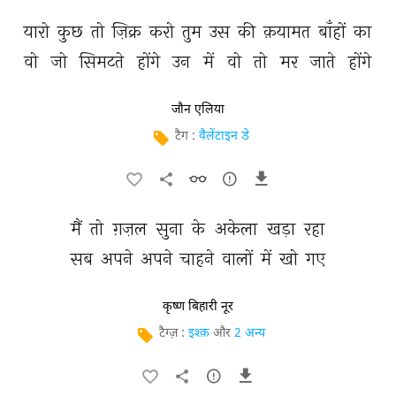
यारो 
कुछ 
तो 
ज़िक्र 
करो 
तुम 
उस 
की 
क़यामत 
बाँहों 
का 
वो 
जो 
सिमटते 
होंगे 
उन 
में 
वो 
तो 
मर 
जाते 
होंगे 
जौन एलिया
टैग :
वैलेंटाइन डे
मैं 
तो 
ग़ज़ल 
सुना 
के 
अकेला 
खड़ा 
रहा 
सब 
अपने 
अपने 
चाहने 
वालों 
में 
खो 
गए 
कृष्ण बिहारी नूर
टैग्ज़ :
इश्क़
और
2 अन्य