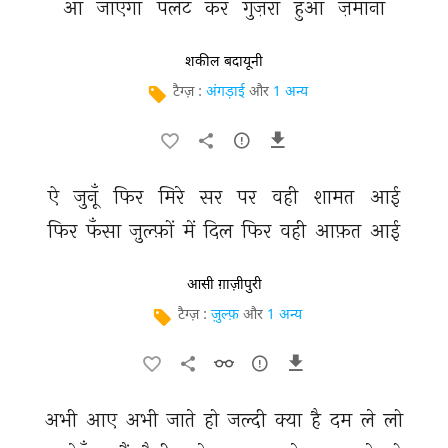
आ 
जाएगा 
पलट 
कर 
गुज़रा 
हुआ 
ज़माना 
शकील बदायूनी
टैग्ज़ :
अंगड़ाई
और
1 अन्य
ऐ 
जुनूँ 
फिर 
मिरे 
सर 
पर 
वही 
शामत 
आई 
फिर 
फँसा 
ज़ुल्फ़ों 
में 
दिल 
फिर 
वही 
आफ़त 
आई 
आसी ग़ाज़ीपुरी
टैग्ज़ :
ज़ुल्फ़
और
1 अन्य
अभी 
आए 
अभी 
जाते 
हो 
जल्दी 
क्या 
है 
दम 
ले 
लो 