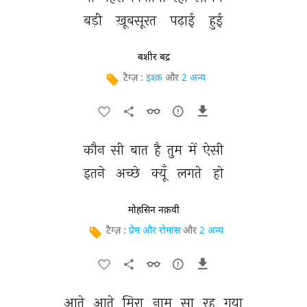
बड़ी 
ख़ूबसूरत 
पढ़ाई 
हुई 
बशीर बद्र
टैग्ज़ :
इश्क़
और
2 अन्य
कौन 
सी 
बात 
है 
तुम 
में 
ऐसी 
इतने 
अच्छे 
क्यूँ 
लगते 
हो 
मोहसिन नक़वी
टैग्ज़ :
प्रेम और रोमांस
और
2 अन्य
आते 
आते 
मिरा 
नाम 
सा 
रह 
गया 