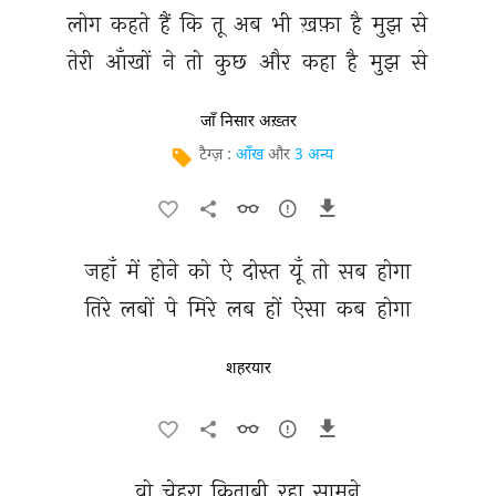
लोग 
कहते 
हैं 
कि 
तू 
अब 
भी 
ख़फ़ा 
है 
मुझ 
से 
तेरी 
आँखों 
ने 
तो 
कुछ 
और 
कहा 
है 
मुझ 
से 
जाँ निसार अख़्तर
टैग्ज़ :
आँख
और
3 अन्य
जहाँ 
में 
होने 
को 
ऐ 
दोस्त 
यूँ 
तो 
सब 
होगा 
तिरे 
लबों 
पे 
मिरे 
लब 
हों 
ऐसा 
कब 
होगा 
शहरयार
वो 
चेहरा 
किताबी 
रहा 
सामने 