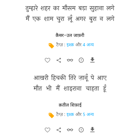
तुम्हारे 
शहर 
का 
मौसम 
बड़ा 
सुहाना 
लगे 
मैं 
एक 
शाम 
चुरा 
लूँ 
अगर 
बुरा 
न 
लगे 
क़ैसर-उल जाफ़री
टैग्ज़ :
इश्क़
और
4 अन्य
आख़री 
हिचकी 
तिरे 
ज़ानूँ 
पे 
आए 
मौत 
भी 
मैं 
शाइराना 
चाहता 
हूँ 
क़तील शिफ़ाई
टैग्ज़ :
इश्क़
और
5 अन्य