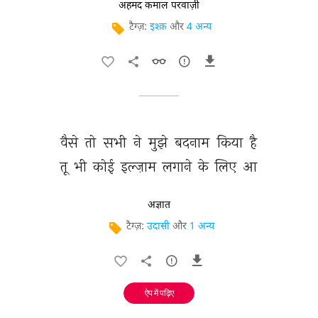
अहमद कमाल परवाज़ी
टैग्ज़:
इश्क़
और
4 अन्य
वैसे 
तो 
सभी 
ने 
मुझे 
बदनाम 
किया 
है 
तू 
भी 
कोई 
इल्ज़ाम 
लगाने 
के 
लिए 
आ 
अज्ञात
टैग्ज़:
उदासी
और
1 अन्य
ऐप में पढ़िए