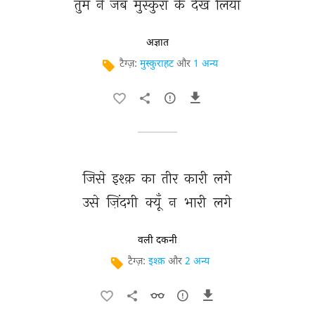
तुम 
ने 
जब 
मुस्कुरा 
के 
देख 
लिया 
अज्ञात
टैग्ज़:
मुस्कुराहट
और
1 अन्य
जिसे 
इश्क़ 
का 
तीर 
कारी 
लगे 
उसे 
ज़िंदगी 
क्यूँ 
न 
भारी 
लगे 
वली दकनी
टैग्ज़:
इश्क़
और
2 अन्य