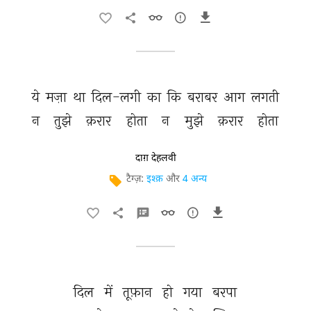
ये 
मज़ा 
था 
दिल-लगी 
का 
कि 
बराबर 
आग 
लगती 
न 
तुझे 
क़रार 
होता 
न 
मुझे 
क़रार 
होता 
दाग़ देहलवी
टैग्ज़:
इश्क़
और
4 अन्य
दिल 
में 
तूफ़ान 
हो 
गया 
बरपा 