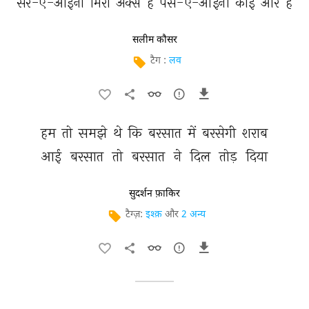
सर-ए-आईना 
मिरा 
अक्स 
है 
पस-ए-आईना 
कोई 
और 
है 
सलीम कौसर
टैग :
लव
हम 
तो 
समझे 
थे 
कि 
बरसात 
में 
बरसेगी 
शराब 
आई 
बरसात 
तो 
बरसात 
ने 
दिल 
तोड़ 
दिया 
सुदर्शन फ़ाकिर
टैग्ज़:
इश्क़
और
2 अन्य