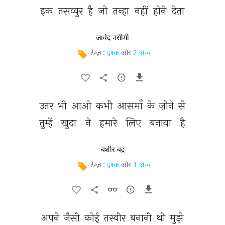
इक 
तसव्वुर 
है 
जो 
तन्हा 
नहीं 
होने 
देता 
जावेद नसीमी
टैग्ज़ :
इश्क़
और
2 अन्य
उतर 
भी 
आओ 
कभी 
आसमाँ 
के 
ज़ीने 
से 
तुम्हें 
ख़ुदा 
ने 
हमारे 
लिए 
बनाया 
है 
बशीर बद्र
टैग्ज़ :
इश्क़
और
1 अन्य
अपने 
जैसी 
कोई 
तस्वीर 
बनानी 
थी 
मुझे 