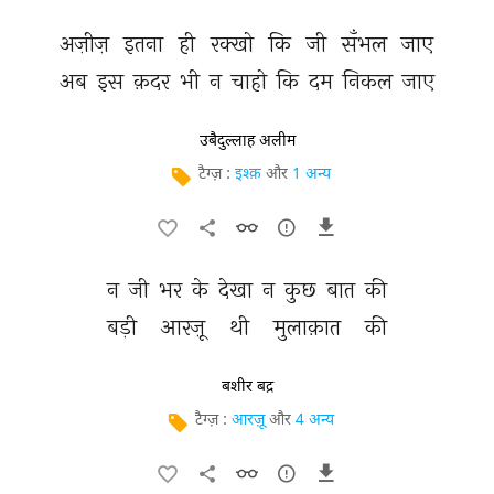
अज़ीज़ 
इतना 
ही 
रक्खो 
कि 
जी 
सँभल 
जाए 
अब 
इस 
क़दर 
भी 
न 
चाहो 
कि 
दम 
निकल 
जाए 
उबैदुल्लाह अलीम
टैग्ज़ :
इश्क़
और
1 अन्य
न 
जी 
भर 
के 
देखा 
न 
कुछ 
बात 
की 
बड़ी 
आरज़ू 
थी 
मुलाक़ात 
की 
बशीर बद्र
टैग्ज़ :
आरज़ू
और
4 अन्य