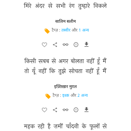
मिरे 
अंदर 
से 
सभी 
रंग 
तुम्हारे 
निकले 
सालिम सलीम
टैग्ज़ :
तस्वीर
और
1 अन्य
किसी 
सबब 
से 
अगर 
बोलता 
नहीं 
हूँ 
मैं 
तो 
यूँ 
नहीं 
कि 
तुझे 
सोचता 
नहीं 
हूँ 
मैं 
इफ़्तिख़ार मुग़ल
टैग्ज़ :
इश्क़
और
2 अन्य
महक 
रही 
है 
ज़मीं 
चाँदनी 
के 
फूलों 
से 