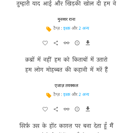
तुम्हारी 
याद 
आई 
और 
खिड़की 
खोल 
दी 
हम 
ने 
मुनव्वर राना
टैग्ज़ :
इश्क़
और
2 अन्य
क़ब्रों 
में 
नहीं 
हम 
को 
किताबों 
में 
उतारो 
हम 
लोग 
मोहब्बत 
की 
कहानी 
में 
मरें 
हैं 
एजाज़ तवक्कल
टैग्ज़ :
इश्क़
और
2 अन्य
सिर्फ़ 
उस 
के 
होंट 
काग़ज़ 
पर 
बना 
देता 
हूँ 
मैं 