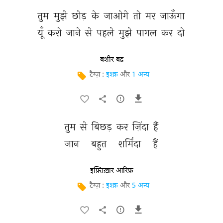
तुम 
मुझे 
छोड़ 
के 
जाओगे 
तो 
मर 
जाऊँगा 
यूँ 
करो 
जाने 
से 
पहले 
मुझे 
पागल 
कर 
दो 
बशीर बद्र
टैग्ज़ :
इश्क़
और
1 अन्य
तुम 
से 
बिछड़ 
कर 
ज़िंदा 
हैं 
जान 
बहुत 
शर्मिंदा 
हैं 
इफ़्तिख़ार आरिफ़
टैग्ज़ :
इश्क़
और
5 अन्य