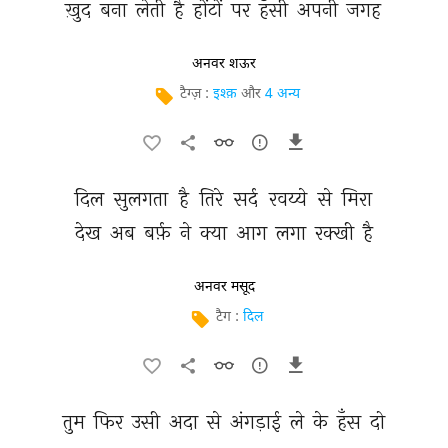
ख़ुद 
बना 
लेती 
है 
होंटों 
पर 
हँसी 
अपनी 
जगह 
अनवर शऊर
टैग्ज़ :
इश्क़
और
4 अन्य
दिल 
सुलगता 
है 
तिरे 
सर्द 
रवय्ये 
से 
मिरा 
देख 
अब 
बर्फ़ 
ने 
क्या 
आग 
लगा 
रक्खी 
है 
अनवर मसूद
टैग :
दिल
तुम 
फिर 
उसी 
अदा 
से 
अंगड़ाई 
ले 
के 
हँस 
दो 