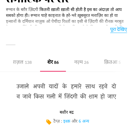
रूमान के बग़ैर ज़िंदगी
कितनी ख़ाली ख़ाली सी होती है इस का अंदाज़ा तो आप
सबको होगा ही। रूमान चाहे काइनात के हरे-भरे ख़ूबसूरत मनाज़िर का हो या
इन्सानों के दर्मियान नाज़ुक ओ पेचीदा रिश्तों का इसी से ज़िंदगी की रौनक़ मरबूत
है। हम सब ज़िंदगी की सफ़्फ़ाक सूरतों से बच निकलने के लिए रूमानी लम्हों की
पूरा देखिए
तलाश में रहते हैं। तो आइए हमारा ये शेरी इन्तिख़ाब एक ऐसा निगार-ख़ाना है जहाँ
हर तरफ़ रूमान बिखरा पड़ा है।
ग़ज़ल
शेर
नज़्म
क़ितआ
138
86
26
5
उजाले 
अपनी 
यादों 
के 
हमारे 
साथ 
रहने 
दो 
न 
जाने 
किस 
गली 
में 
ज़िंदगी 
की 
शाम 
हो 
जाए 
बशीर बद्र
टैग्ज़ :
इश्क़
और
6 अन्य