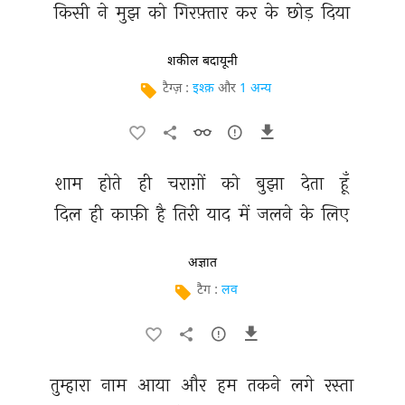
किसी 
ने 
मुझ 
को 
गिरफ़्तार 
कर 
के 
छोड़ 
दिया 
शकील बदायूनी
टैग्ज़ :
इश्क़
और
1 अन्य
शाम 
होते 
ही 
चराग़ों 
को 
बुझा 
देता 
हूँ 
दिल 
ही 
काफ़ी 
है 
तिरी 
याद 
में 
जलने 
के 
लिए 
अज्ञात
टैग :
लव
तुम्हारा 
नाम 
आया 
और 
हम 
तकने 
लगे 
रस्ता 