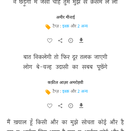
न 
छेड़ूँगा 
मैं 
जैसी 
चाहे 
तुम 
मुझ 
से 
क़सम 
ले 
लो 
अमीर मीनाई
टैग्ज़ :
इश्क़
और
2 अन्य
बात 
निकलेगी 
तो 
फिर 
दूर 
तलक 
जाएगी 
लोग 
बे-वज्ह 
उदासी 
का 
सबब 
पूछेंगे 
कफ़ील आज़र अमरोहवी
टैग्ज़ :
इश्क़
और
2 अन्य
मैं 
ख़याल 
हूँ 
किसी 
और 
का 
मुझे 
सोचता 
कोई 
और 
है 