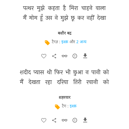
पत्थर 
मुझे 
कहता 
है 
मिरा 
चाहने 
वाला 
मैं 
मोम 
हूँ 
उस 
ने 
मुझे 
छू 
कर 
नहीं 
देखा 
बशीर बद्र
टैग्ज़ :
इश्क़
और
2 अन्य
शदीद 
प्यास 
थी 
फिर 
भी 
छुआ 
न 
पानी 
को 
मैं 
देखता 
रहा 
दरिया 
तिरी 
रवानी 
को 
शहरयार
टैग :
इश्क़