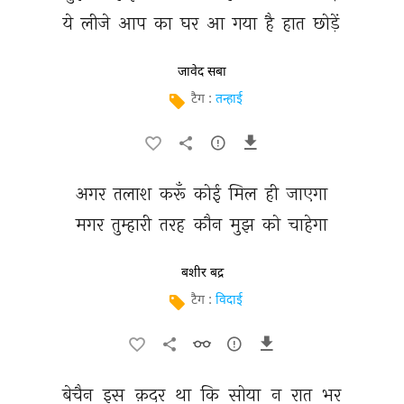
ये 
लीजे 
आप 
का 
घर 
आ 
गया 
है 
हात 
छोड़ें 
जावेद सबा
टैग :
तन्हाई
अगर 
तलाश 
करूँ 
कोई 
मिल 
ही 
जाएगा 
मगर 
तुम्हारी 
तरह 
कौन 
मुझ 
को 
चाहेगा 
बशीर बद्र
टैग :
विदाई
बेचैन 
इस 
क़दर 
था 
कि 
सोया 
न 
रात 
भर 