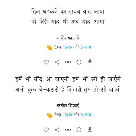
दिल 
धड़कने 
का 
सबब 
याद 
आया 
वो 
तिरी 
याद 
थी 
अब 
याद 
आया 
नासिर काज़मी
टैग्ज़ :
इश्क़
और
3 अन्य
हमें 
भी 
नींद 
आ 
जाएगी 
हम 
भी 
सो 
ही 
जाएँगे 
अभी 
कुछ 
बे-क़रारी 
है 
सितारो 
तुम 
तो 
सो 
जाओ 
क़तील शिफ़ाई
टैग्ज़ :
इश्क़
और
6 अन्य