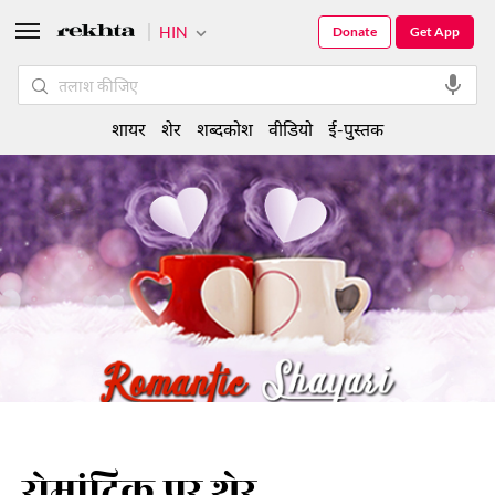
HIN
Donate
Get App
शायर
शेर
शब्दकोश
वीडियो
ई-पुस्तक
रोमांटिक पर शेर