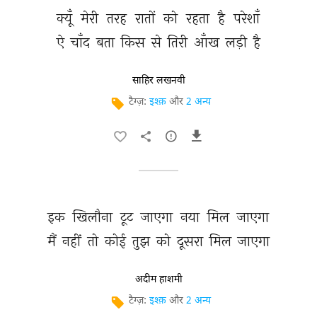
क्यूँ 
मेरी 
तरह 
रातों 
को 
रहता 
है 
परेशाँ 
ऐ 
चाँद 
बता 
किस 
से 
तिरी 
आँख 
लड़ी 
है 
साहिर लखनवी
टैग्ज़:
इश्क़
और
2 अन्य
इक 
खिलौना 
टूट 
जाएगा 
नया 
मिल 
जाएगा 
मैं 
नहीं 
तो 
कोई 
तुझ 
को 
दूसरा 
मिल 
जाएगा 
अदीम हाशमी
टैग्ज़:
इश्क़
और
2 अन्य