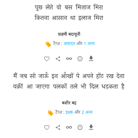
पूछ 
लेते 
वो 
बस 
मिज़ाज 
मिरा 
कितना 
आसान 
था 
इलाज 
मिरा 
फ़हमी बदायूनी
टैग्ज़ :
अयादत
और
1 अन्य
मैं 
जब 
सो 
जाऊँ 
इन 
आँखों 
पे 
अपने 
होंट 
रख 
देना 
यक़ीं 
आ 
जाएगा 
पलकों 
तले 
भी 
दिल 
धड़कता 
है 
बशीर बद्र
टैग्ज़ :
इश्क़
और
2 अन्य