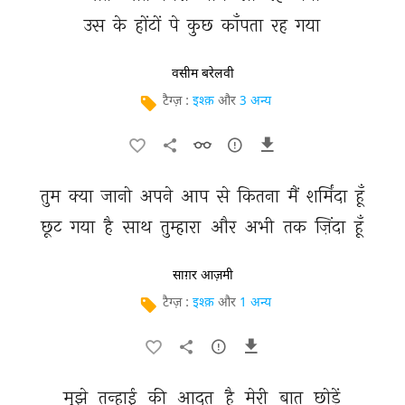
उस 
के 
होंटों 
पे 
कुछ 
काँपता 
रह 
गया 
वसीम बरेलवी
टैग्ज़ :
इश्क़
और
3 अन्य
तुम 
क्या 
जानो 
अपने 
आप 
से 
कितना 
मैं 
शर्मिंदा 
हूँ 
छूट 
गया 
है 
साथ 
तुम्हारा 
और 
अभी 
तक 
ज़िंदा 
हूँ 
साग़र आज़मी
टैग्ज़ :
इश्क़
और
1 अन्य
मुझे 
तन्हाई 
की 
आदत 
है 
मेरी 
बात 
छोड़ें 