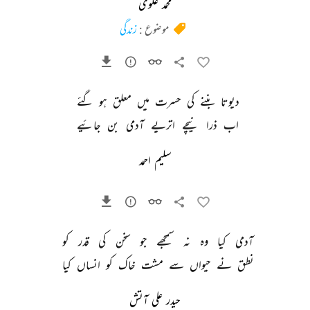
محمد علوی
موضوع :
زندگی
دیوتا 
بننے 
کی 
حسرت 
میں 
معلق 
ہو 
گئے 
اب 
ذرا 
نیچے 
اتریے 
آدمی 
بن 
جائیے 
سلیم احمد
آدمی 
کیا 
وہ 
نہ 
سمجھے 
جو 
سخن 
کی 
قدر 
کو 
نطق 
نے 
حیواں 
سے 
مشت 
خاک 
کو 
انساں 
کیا 
حیدر علی آتش