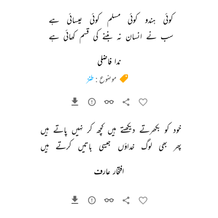
کوئی 
ہندو 
کوئی 
مسلم 
کوئی 
عیسائی 
ہے 
سب 
نے 
انسان 
نہ 
بننے 
کی 
قسم 
کھائی 
ہے 
ندا فاضلی
موضوع :
طنز
خود 
کو 
بکھرتے 
دیکھتے 
ہیں 
کچھ 
کر 
نہیں 
پاتے 
ہیں 
پھر 
بھی 
لوگ 
خداؤں 
جیسی 
باتیں 
کرتے 
ہیں 
افتخار عارف