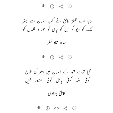
بنایا 
اے 
ظفرؔ 
خالق 
نے 
کب 
انسان 
سے 
بہتر 
ملک 
کو 
دیو 
کو 
جن 
کو 
پری 
کو 
حور 
و 
غلماں 
کو 
بہادر شاہ ظفر
کیا 
ترے 
شہر 
کے 
انسان 
ہیں 
پتھر 
کی 
طرح 
کوئی 
نغمہ 
کوئی 
پائل 
کوئی 
جھنکار 
نہیں 
کاملؔ بہزادی