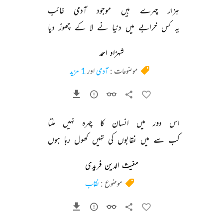
ہزار 
چہرے 
ہیں 
موجود 
آدمی 
غائب 
یہ 
کس 
خرابے 
میں 
دنیا 
نے 
لا 
کے 
چھوڑ 
دیا 
شہزاد احمد
موضوعات :
آدمی
اور
1 مزید
اس 
دور 
میں 
انسان 
کا 
چہرہ 
نہیں 
ملتا 
کب 
سے 
میں 
نقابوں 
کی 
تہیں 
کھول 
رہا 
ہوں 
مغیث الدین فریدی
موضوع :
نقاب