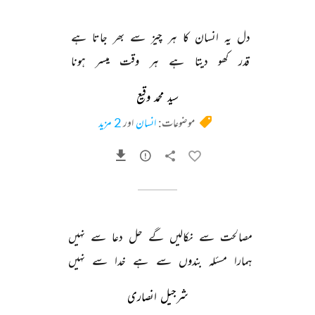
دل 
یہ 
انسان 
کا 
ہر 
چیز 
سے 
بھر 
جاتا 
ہے 
قدر 
کھو 
دیتا 
ہے 
ہر 
وقت 
میسر 
ہونا 
سید محمد وقیع
موضوعات:
انسان
اور
2 مزید
مصالحت 
سے 
نکالیں 
گے 
حل 
دعا 
سے 
نہیں 
ہمارا 
مسئلہ 
بندوں 
سے 
ہے 
خدا 
سے 
نہیں 
شرجیل انصاری