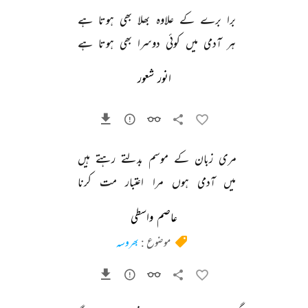
برا 
برے 
کے 
علاوہ 
بھلا 
بھی 
ہوتا 
ہے 
ہر 
آدمی 
میں 
کوئی 
دوسرا 
بھی 
ہوتا 
ہے 
انور شعور
مری 
زبان 
کے 
موسم 
بدلتے 
رہتے 
ہیں 
میں 
آدمی 
ہوں 
مرا 
اعتبار 
مت 
کرنا 
عاصم واسطی
موضوع :
بھروسہ