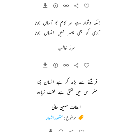
بسکہ 
دشوار 
ہے 
ہر 
کام 
کا 
آساں 
ہونا 
آدمی 
کو 
بھی 
میسر 
نہیں 
انساں 
ہونا 
مرزا غالب
فرشتے 
سے 
بڑھ 
کر 
ہے 
انسان 
بننا 
مگر 
اس 
میں 
لگتی 
ہے 
محنت 
زیادہ 
الطاف حسین حالی
موضوع :
مشہور اشعار