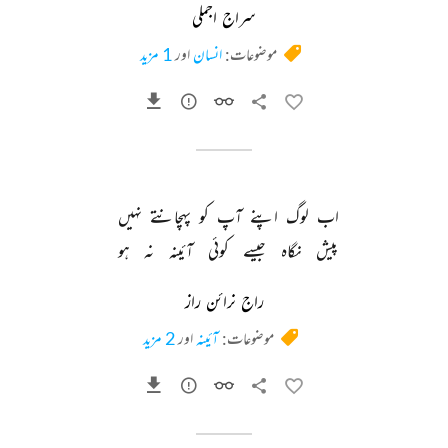
سراج اجملی
موضوعات:
انسان
اور
1 مزید
اب 
لوگ 
اپنے 
آپ 
کو 
پہچانتے 
نہیں 
پیش 
نگاہ 
جیسے 
کوئی 
آئینہ 
نہ 
ہو 
راج نرائن راز
موضوعات:
آئینہ
اور
2 مزید