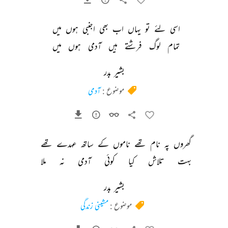
اسی 
لئے 
تو 
یہاں 
اب 
بھی 
اجنبی 
ہوں 
میں 
تمام 
لوگ 
فرشتے 
ہیں 
آدمی 
ہوں 
میں 
بشیر بدر
موضوع :
آدمی
گھروں 
پہ 
نام 
تھے 
ناموں 
کے 
ساتھ 
عہدے 
تھے 
بہت 
تلاش 
کیا 
کوئی 
آدمی 
نہ 
ملا 
بشیر بدر
موضوع :
مشینی زندگی