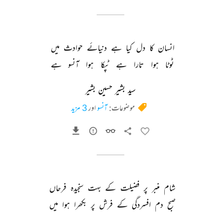
انسان 
کا 
دل 
کیا 
ہے 
دنیائے 
حوادث 
میں 
ٹوٹا 
ہوا 
تارا 
ہے 
ٹپکا 
ہوا 
آنسو 
ہے 
سید بشیر حسین بشیر
موضوعات:
آنسو
اور
3 مزید
شام 
منبر 
پر 
فضیلت 
کے 
بہت 
سنجیدہ 
فرحاں 
صبح 
دم 
افسردگی 
کے 
فرش 
پر 
بکھرا 
ہوا 
میں 