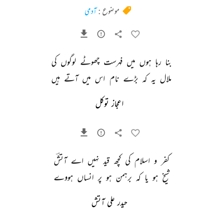
موضوع :
آدمی
بنا 
رہا 
ہوں 
میں 
فہرست 
چھوٹے 
لوگوں 
کی 
ملال 
یہ 
کہ 
بڑے 
نام 
اس 
میں 
آتے 
ہیں 
اعجاز توکل
کفر 
و 
اسلام 
کی 
کچھ 
قید 
نہیں 
اے 
آتشؔ 
شیخ 
ہو 
یا 
کہ 
برہمن 
ہو 
پر 
انساں 
ہووے 
حیدر علی آتش