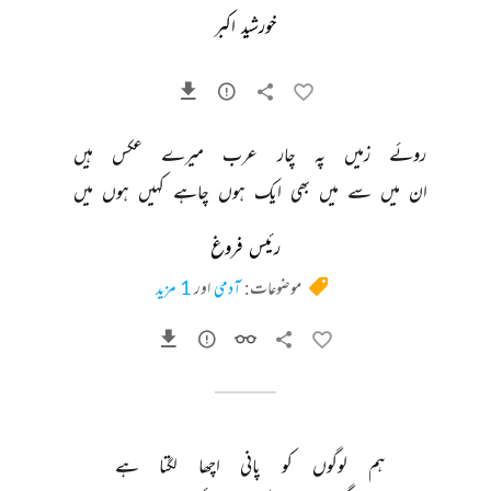
خورشید اکبر
روئے 
زمیں 
پہ 
چار 
عرب 
میرے 
عکس 
ہیں 
ان 
میں 
سے 
میں 
بھی 
ایک 
ہوں 
چاہے 
کہیں 
ہوں 
میں 
رئیس فروغ
موضوعات:
آدمی
اور
1 مزید
ہم 
لوگوں 
کو 
پانی 
اچھا 
لگتا 
ہے 