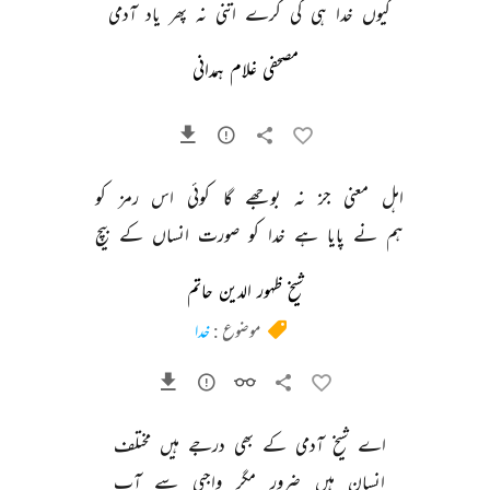
کیوں 
خدا 
ہی 
کی 
کرے 
اتنی 
نہ 
پھر 
یاد 
آدمی 
مصحفی غلام ہمدانی
اہل 
معنی 
جز 
نہ 
بوجھے 
گا 
کوئی 
اس 
رمز 
کو 
ہم 
نے 
پایا 
ہے 
خدا 
کو 
صورت 
انساں 
کے 
بیچ 
شیخ ظہور الدین حاتم
موضوع :
خدا
اے 
شیخ 
آدمی 
کے 
بھی 
درجے 
ہیں 
مختلف 
انسان 
ہیں 
ضرور 
مگر 
واجبی 
سے 
آپ 