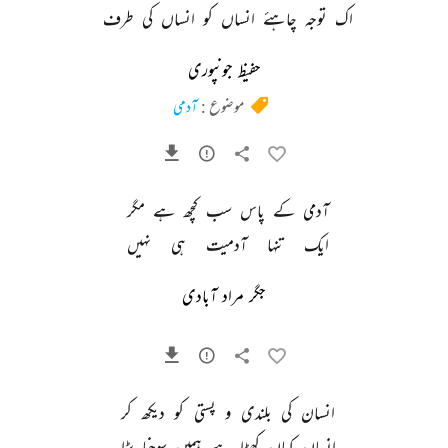
اک 
توجہ 
چاہئے 
انساں 
کو 
انساں 
کی 
طرف 
حفیظ جونپوری
موضوع :
آدمی
آدمی 
کے 
پاس 
سب 
کچھ 
ہے 
مگر 
ایک 
تنہا 
آدمیت 
ہی 
نہیں 
جگر مراد آبادی
انسان 
کی 
بلندی 
و 
پستی 
کو 
دیکھ 
کر 
انساں 
کہاں 
کھڑا 
ہے 
ہمیں 
سوچنا 
پڑا 