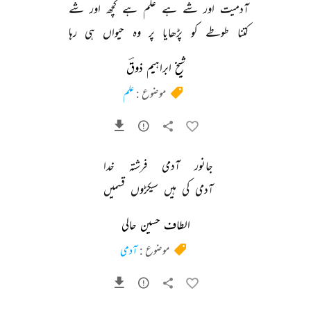
آدمیت 
اور 
شے 
ہے 
علم 
ہے 
کچھ 
اور 
شے 
کتنا 
طوطے 
کو 
پڑھایا 
پر 
وہ 
حیواں 
ہی 
رہا 
شیخ ابراہیم ذوقؔ
موضوع :
علم
جانور 
آدمی 
فرشتہ 
خدا 
آدمی 
کی 
ہیں 
سیکڑوں 
قسمیں 
الطاف حسین حالی
موضوع :
آدمی