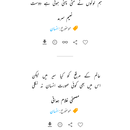
ہم 
لوگوں 
نے 
مٹی 
پہنی 
ہوئی 
ہے 
دوست 
نعیم سرمد
موضوع:
انسان
عالم 
کے 
مرقع 
کو 
کیا 
سیر 
میں 
لیکن 
اس 
میں 
بھی 
کوئی 
صورت 
انسان 
نہ 
نکلی 
مصحفی غلام ہمدانی
موضوع:
انسان