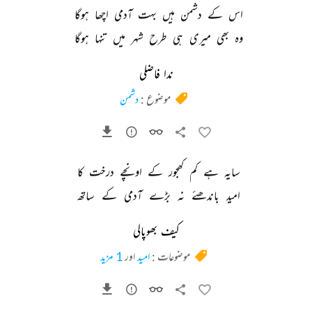
اس 
کے 
دشمن 
ہیں 
بہت 
آدمی 
اچھا 
ہوگا 
وہ 
بھی 
میری 
ہی 
طرح 
شہر 
میں 
تنہا 
ہوگا 
ندا فاضلی
موضوع :
دشمن
سایہ 
ہے 
کم 
کھجور 
کے 
اونچے 
درخت 
کا 
امید 
باندھئے 
نہ 
بڑے 
آدمی 
کے 
ساتھ 
کیف بھوپالی
موضوعات :
امید
اور
1 مزید