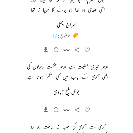
اتنی 
جلدی 
وہ 
خدا 
ہو 
جائے 
گا 
سوچا 
نہ 
تھا 
سراج اجملی
موضوع :
خدا
ادھر 
تیری 
مشیت 
ہے 
ادھر 
حکمت 
رسولوں 
کی 
الٰہی 
آدمی 
کے 
باب 
میں 
کیا 
حکم 
ہوتا 
ہے 
جوش ملیح آبادی
آدمی 
سے 
آدمی 
کی 
جب 
نہ 
حاجت 
ہو 
روا 