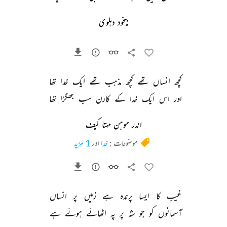
بیخود دہلوی
کچھ 
انساں 
تھے 
کچھ 
مذہب 
تھے 
ایک 
خدا 
تھا 
اور 
اس 
ایک 
خدا 
کے 
کارن 
سب 
جھگڑا 
تھا 
اندر موہن مہتا کیف
موضوعات :
خدا
اور
1 مزید
غیب 
کا 
ایسا 
پرندہ 
ہے 
زمیں 
پر 
انساں 
آسمانوں 
کو 
جو 
شہ 
پر 
پہ 
اٹھائے 
ہوئے 
ہے 