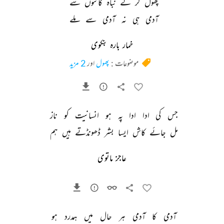
پھول 
کر 
لے 
نباہ 
کانٹوں 
سے 
آدمی 
ہی 
نہ 
آدمی 
سے 
ملے 
خمار بارہ بنکوی
موضوعات :
پھول
اور
2 مزید
جس 
کی 
ادا 
ادا 
پہ 
ہو 
انسانیت 
کو 
ناز 
مل 
جائے 
کاش 
ایسا 
بشر 
ڈھونڈتے 
ہیں 
ہم 
عاجز ماتوی
آدمی 
کا 
آدمی 
ہر 
حال 
میں 
ہمدرد 
ہو 