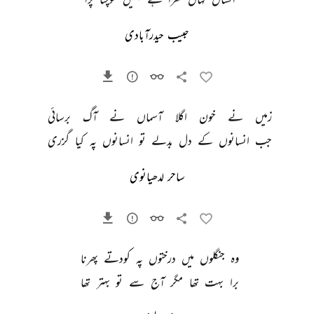
حبیب حیدرآبادی
زمیں 
نے 
خون 
اگلا 
آسماں 
نے 
آگ 
برسائی 
جب 
انسانوں 
کے 
دل 
بدلے 
تو 
انسانوں 
پہ 
کیا 
گزری 
ساحر لدھیانوی
وہ 
جنگلوں 
میں 
درختوں 
پہ 
کودتے 
پھرنا 
برا 
بہت 
تھا 
مگر 
آج 
سے 
تو 
بہتر 
تھا 