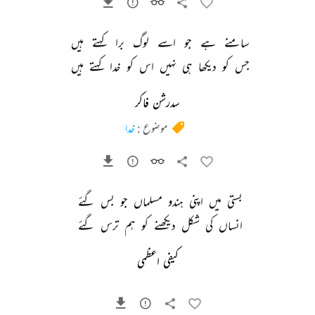
سامنے 
ہے 
جو 
اسے 
لوگ 
برا 
کہتے 
ہیں 
جس 
کو 
دیکھا 
ہی 
نہیں 
اس 
کو 
خدا 
کہتے 
ہیں 
سدرشن فاکر
موضوع :
خدا
بستی 
میں 
اپنی 
ہندو 
مسلماں 
جو 
بس 
گئے 
انساں 
کی 
شکل 
دیکھنے 
کو 
ہم 
ترس 
گئے 
کیفی اعظمی