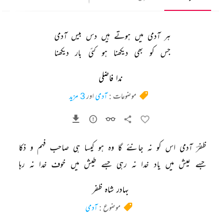
ہر 
آدمی 
میں 
ہوتے 
ہیں 
دس 
بیس 
آدمی 
جس 
کو 
بھی 
دیکھنا 
ہو 
کئی 
بار 
دیکھنا 
ندا فاضلی
موضوعات :
آدمی
اور
3 مزید
ظفرؔ 
آدمی 
اس 
کو 
نہ 
جانئے 
گا 
وہ 
ہو 
کیسا 
ہی 
صاحب 
فہم 
و 
ذکا 
جسے 
عیش 
میں 
یاد 
خدا 
نہ 
رہی 
جسے 
طیش 
میں 
خوف 
خدا 
نہ 
رہا 
بہادر شاہ ظفر
موضوع :
آدمی