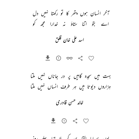
آخر 
انسان 
ہوں 
پتھر 
کا 
تو 
رکھتا 
نہیں 
دل 
اے 
بتو 
اتنا 
ستاؤ 
نہ 
خدارا 
مجھ 
کو 
اسد علی خان قلق
بہت 
ہیں 
سجدہ 
گاہیں 
پر 
در 
جاناں 
نہیں 
ملتا 
ہزاروں 
دیوتا 
ہیں 
ہر 
طرف 
انساں 
نہیں 
ملتا 
خالد حسن قادری
یوں 
سراپا 
التجا 
بن 
کر 
ملا 
تھا 
پہلے 
روز 