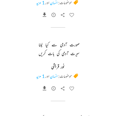
موضوعات:
انسان
اور
1 مزید
صورت 
آدمی 
سے 
کیا 
لینا 
سیرت 
آدمی 
کی 
بات 
کریں 
نور قریشی
موضوعات:
انسان
اور
1 مزید