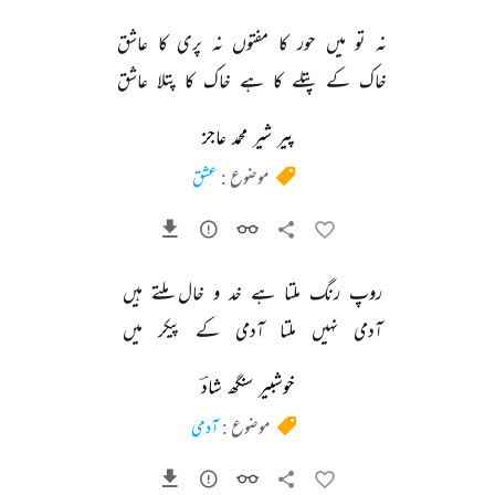
نہ 
تو 
میں 
حور 
کا 
مفتوں 
نہ 
پری 
کا 
عاشق 
خاک 
کے 
پتلے 
کا 
ہے 
خاک 
کا 
پتلا 
عاشق 
پیر شیر محمد عاجز
موضوع :
عشق
روپ 
رنگ 
ملتا 
ہے 
خد 
و 
خال 
ملتے 
ہیں 
آدمی 
نہیں 
ملتا 
آدمی 
کے 
پیکر 
میں 
خوشبیر سنگھ شادؔ
موضوع :
آدمی