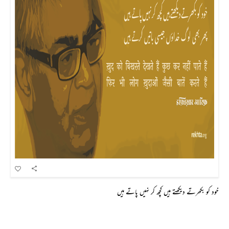
خود کو بکھرتے دیکھتے ہیں کچھ کر نہیں پاتے ہیں