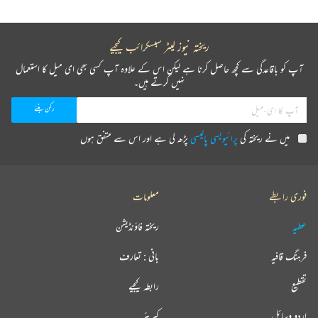
ریختہ نیوز لیٹر سبسکرائب کیجیے
آپ کو باقاعدگی سے کچھ حاصل کرنا ہے لیکن اس کے علاوہ آپ کسی بھی ای میل کا استعمال
نہیں کرتے ہیں۔
میں نے ریختہ کی
پرائیویسی پالیسی
پڑھ لی ہے اور اس سے متفق ہوں
فوری رابطے
معلومات
عطیہ
ریختہ فاؤنڈیشن
فرہنگ قافیہ
بانی : تعارف
تقطیع
رابطہ کیجیے
اردو وسائل
کیریئر