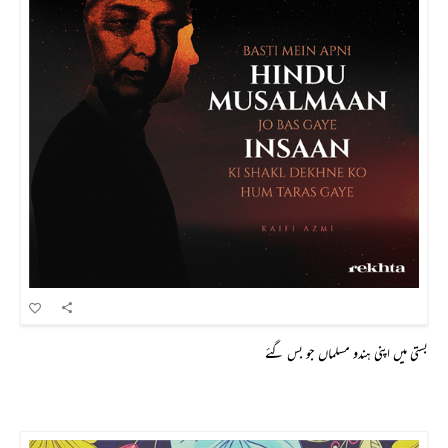
بستی میں اپنی ہندو مسلماں جو بس گئے