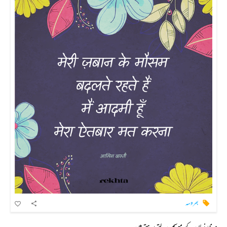
بھروسہ
مری زبان کے موسم بدلتے رہتے ہیں