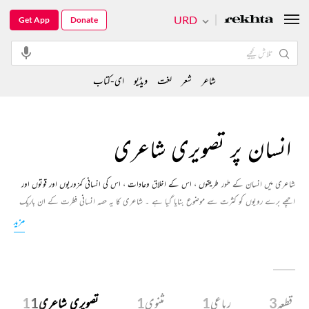
URD
Get App
Donate
شاعر
شعر
لغت
ویڈیو
ای-کتاب
انسان پر تصویری شاعری
شاعری میں انسان کے طور
طریقوں ، اس کے اخلاق وعادات ، اس کی انسانی کمزوریوں اور قوتوں اور
اچھے برے رویوں کو کثرت سے موضوع بنایا گیا ہے ۔ شاعری کا یہ حصہ انسانی فطرت کے ان باریک
پہلوؤں کو بھی موضوع بناتا ہے جو عام زندگی میں نگاہوں سے اوجھل رہتے ہیں ۔ ہمارے اس انتخاب
مزید
میں موجود انسان کی یہ کہانی بہت رنگارنگ اور دلچسپ ہے ساتھ ہی اس کے باطن کو روشن کرنے والی
ہے ۔
قطعہ
3
رباعی
1
مثنوی
1
تصویری شاعری
11