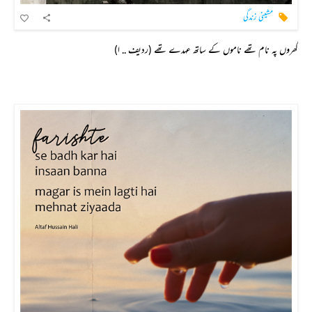
مشینی زندگی
گھروں پہ نام تھے ناموں کے ساتھ عہدے تھے (ردیف .. ا)