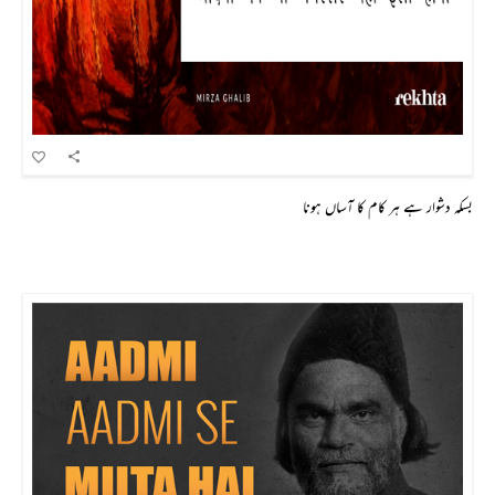
بسکہ دشوار ہے ہر کام کا آساں ہونا