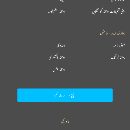
اپنی تخلیقات ریختہ کو بھیجیں
ریختہ ایکسپلورر
ہماری ویب سائٹس
صوفی نامہ
ہندوی
ریختہ لرننگ
ریختہ ڈکشنری
ریختہ بکس
رابطہ کیجیے
فالو کیجیے