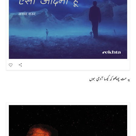
یہ مت پوچھو کہ کیسا آدمی ہوں