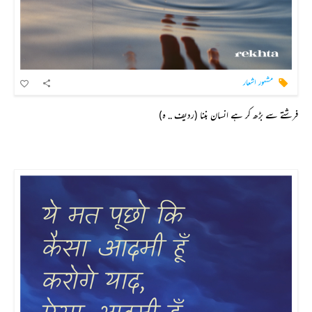
مشہور اشعار
فرشتے سے بڑھ کر ہے انسان بننا (ردیف .. ہ)