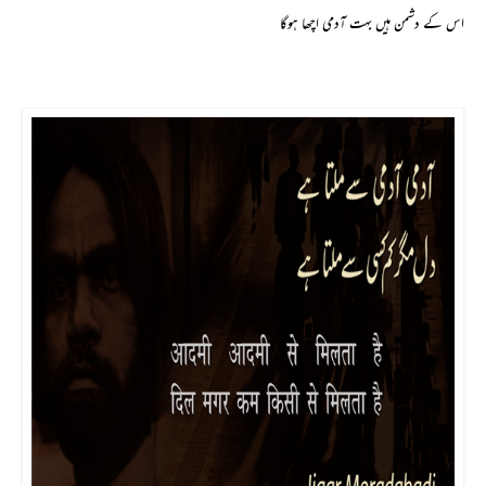
اس کے دشمن ہیں بہت آدمی اچھا ہوگا