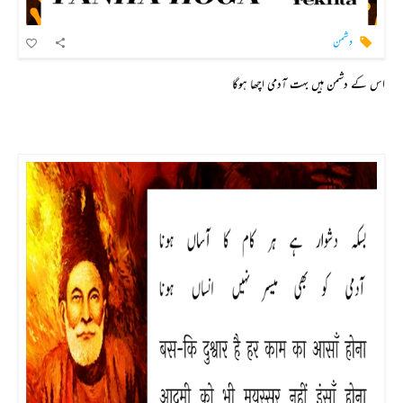
دشمن
اس کے دشمن ہیں بہت آدمی اچھا ہوگا