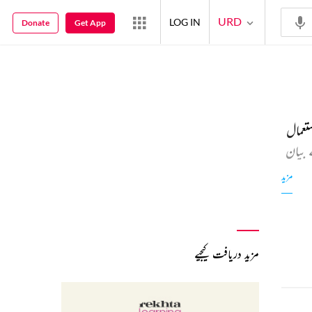
URD
LOG IN
Donate
Get App
تعمال
 بیان
کو
مزید
مزید دریافت کیجیے