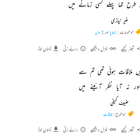
 
طرح 
تھا 
پہلے 
کسی 
زمانے 
میں 
منیر نیازی
موضوعات :
بڑھاپا
اور
1 مزید
شیئر کیجیے
غزل دیکھیے
رائے زنی
ڈاؤن لوڈ
ں 
ملاقات 
ہوئی 
تھی 
تم 
سے 
ور 
نہ 
آیا 
نظر 
آئینے 
میں 
حنیف کیفی
موضوع :
ملاقات
شیئر کیجیے
غزل دیکھیے
رائے زنی
ڈاؤن لوڈ