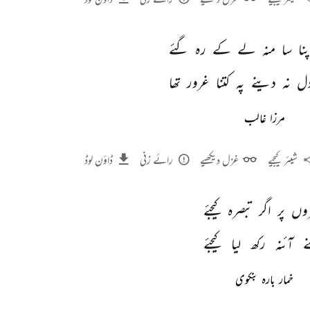
پنا 
سا 
منہ 
لے 
کے 
رہ 
گئے 
ل 
نہ 
دینے 
پہ 
کتنا 
غرور 
تھا 
مرزا غالب
شیئر کیجیے
غزل دیکھیے
رائے زنی
ڈاؤن لوڈ
وں 
پر 
اگر 
تبصرہ 
کیجئے 
 
آئنہ 
رکھ 
لیا 
کیجئے 
خمار بارہ بنکوی