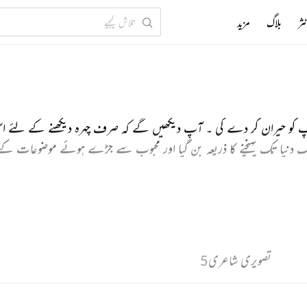
ثر
بلاگ
مزید
آپ کو حیران کر دے گی ۔ آپ دیکھیں گے کہ صرف چہرہ دیکھنے کے لئے اس
گا رنگ دنیا تک پہنچنے کا ذریعہ بن گیا اور محبوب سے جڑے ہوئے موضوعات کے
 آئینہ کے سامنے نہیں بلکہ ا س شاعری کے سامنے حیران ہوں گے جو آئینہ 
تصویری شاعری
5