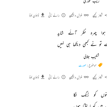
زیب غوری
شیئر کیجیے
غزل دیکھیے
رائے زنی
ڈاؤن لوڈ
ہوا 
چہرہ 
نظر 
آئے 
شاید 
 
تو 
نے 
کبھی 
دیکھا 
ہی 
نہیں 
شکیب جلالی
موضوع :
صورت
شیئر کیجیے
غزل دیکھیے
رائے زنی
ڈاؤن لوڈ
نوں 
کو 
زنگ 
لگا 
 
میں 
کیسا 
لگتا 
ہوں 