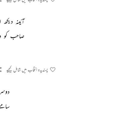
آئینہ 
دیکھ 
ا
صاحب 
کو 
د
پسندیدہ انتخاب میں شامل کیجیے
دوسر
سامنے