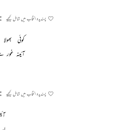
پسندیدہ انتخاب میں شامل کیجیے
کوئی 
بھولا 
آئینہ 
غور 
سے
پسندیدہ انتخاب میں شامل کیجیے
آئی
اب