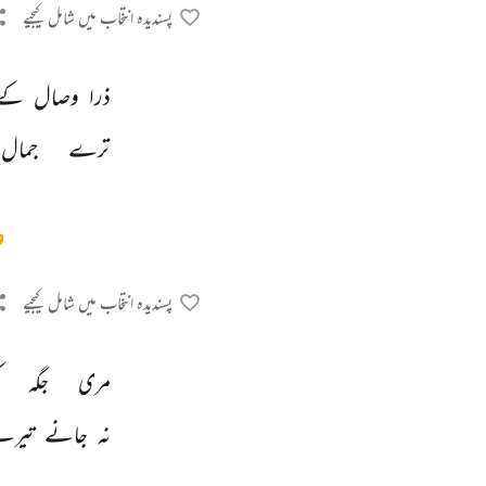
پسندیدہ انتخاب میں شامل کیجیے
ذرا 
وصال 
کے 
ترے 
جمال 
پسندیدہ انتخاب میں شامل کیجیے
مری 
جگہ 
نہ 
جانے 
تیرے