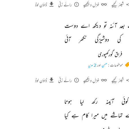
شیئر کیجیے
غزل دیکھیے
رائے زنی
ڈاؤن لوڈ
بعد 
آئنہ 
تو 
دیکھ 
اے 
دوست 
کی 
دوشیزگی 
نکھر 
آئی 
فراق گورکھپوری
موضوعات :
حسن
اور
2 مزید
شیئر کیجیے
غزل دیکھیے
رائے زنی
ڈاؤن لوڈ
کوئی 
آئینہ 
رکھ 
لیا 
ہوتا 
 
تماشے 
میں 
میرا 
کام 
ہے 
کیا 