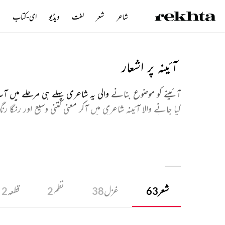
شاعر
شعر
لغت
ویڈیو
ای-کتاب
ن
آئینہ پر اشعار
آئینے کو موضوع بنانے
والی یہ شاعری پہلے ہی مرحلے میں 
کیا جانے والا آئینہ شاعری میں آکر معنی کتنی وسیع اور رن
میں اس کی علامتی حیثیت کتنی اہم ہوگئی ہے ۔یقیناً آپ آج
موضوع بناتی ہے ۔
شعر
غزل
نظم
قطعہ
2
2
38
63