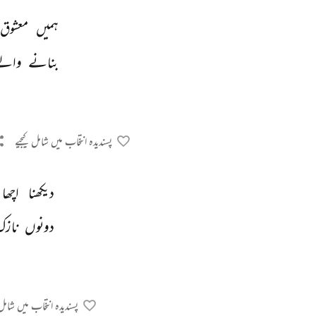
ہمیں 
معشوق 
بنانے 
والے
پسندیدہ انتخاب میں شامل کیجیے
دیکھنا 
اچھا 
دونوں 
نازک
پسندیدہ انتخاب میں شامل 