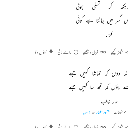
یکھ 
کر 
تسلی 
ہوئی 
 
گھر 
میں 
جانتا 
ہے 
کوئی 
گلزار
شیئر کیجیے
غزل دیکھیے
رائے زنی
ڈاؤن لوڈ
نہ 
دوں 
کہ 
تماشا 
کہیں 
جسے 
ے 
لاؤں 
کہ 
تجھ 
سا 
کہیں 
جسے 
مرزا غالب
موضوعات :
مشہور اشعار
اور
1 مزید
شیئر کیجیے
غزل دیکھیے
رائے زنی
ڈاؤن لوڈ