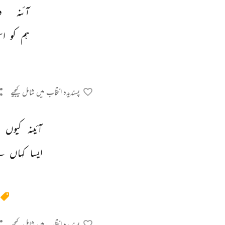
آئنہ 
د
ہم 
کو 
اس
پسندیدہ انتخاب میں شامل کیجیے
آئینہ 
کیوں 
ایسا 
کہاں 
س
پسندیدہ انتخاب میں شامل کیجیے