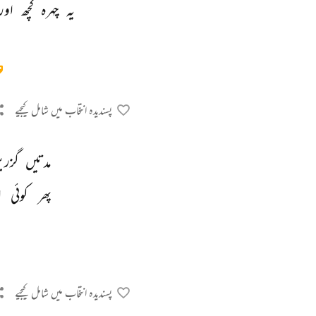
یہ 
چہرہ 
کچھ 
اور
پسندیدہ انتخاب میں شامل کیجیے
مدتیں 
گزری
پھر 
کوئی 
ا
پسندیدہ انتخاب میں شامل کیجیے