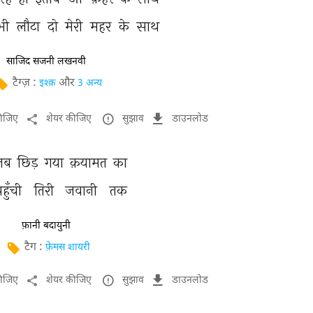
भी 
लौटा 
दो 
मेरी 
महर 
के 
साथ 
साजिद सजनी लखनवी
टैग्ज़ :
और
इश्क़
3 अन्य
कीजिए
शेयर कीजिए
सुझाव
डाउनलोड
जब 
छिड़ 
गया 
क़यामत 
का 
हुँची 
तिरी 
जवानी 
तक 
फ़ानी बदायुनी
टैग :
फ़ेमस शायरी
कीजिए
शेयर कीजिए
सुझाव
डाउनलोड