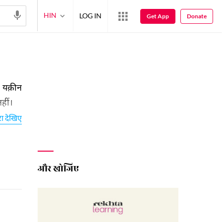
HIN
LOG IN
Get App
Donate
ा यक़ीन
हीं।
तज़िर
रा देखिए
और खोजिए