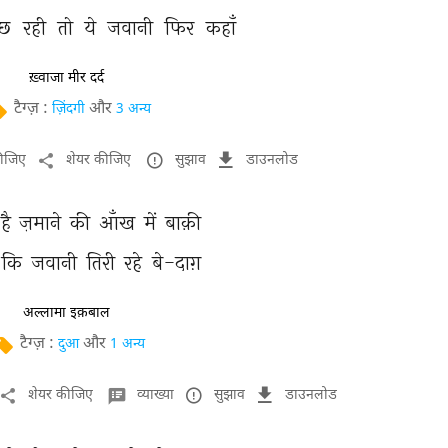
छ 
रही 
तो 
ये 
जवानी 
फिर 
कहाँ 
ख़्वाजा मीर दर्द
टैग्ज़ :
और
ज़िंदगी
3 अन्य
कीजिए
शेयर कीजिए
सुझाव
डाउनलोड
है 
ज़माने 
की 
आँख 
में 
बाक़ी 
कि 
जवानी 
तिरी 
रहे 
बे-दाग़ 
अल्लामा इक़बाल
टैग्ज़ :
और
दुआ
1 अन्य
शेयर कीजिए
व्याख्या
सुझाव
डाउनलोड