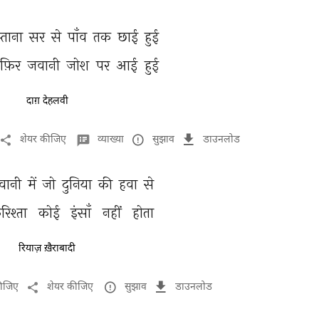
्ताना 
सर 
से 
पाँव 
तक 
छाई 
हुई 
फ़िर 
जवानी 
जोश 
पर 
आई 
हुई 
दाग़ देहलवी
शेयर कीजिए
व्याख्या
सुझाव
डाउनलोड
वानी 
में 
जो 
दुनिया 
की 
हवा 
से 
रिश्ता 
कोई 
इंसाँ 
नहीं 
होता 
रियाज़ ख़ैराबादी
कीजिए
शेयर कीजिए
सुझाव
डाउनलोड