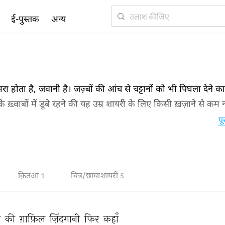
ई-पुस्तक
अन्य
रा होता है, जवानी है। जज़्बों की आंच से चट्टानों को भी पिघला देने क
े ख़्वाबों में डूबे रहने की यह उम्र शायरी के लिए किसी ख़ज़ाने से कम न
वानी शायरी पूरे हुस्न और शबाब के साथ आपकी निगाह-ए-करम की मुन्
पू
क़ितआ
चित्र/छाया शायरी
1
5
 
की 
ग़ाफ़िल 
ज़िंदगानी 
फिर 
कहाँ 