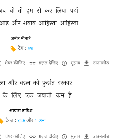
जब 
वो 
तो 
हम 
से 
कर 
लिया 
पर्दा 
आई 
और 
शबाब 
आहिस्ता 
आहिस्ता 
अमीर मीनाई
टैग :
हया
शेयर कीजिए
ग़ज़ल देखिए
सुझाव
डाउनलोड
ला 
और 
वस्ल 
को 
फ़ुर्सत 
दरकार 
 
के 
लिए 
एक 
जवानी 
कम 
है 
अब्बास ताबिश
टैग्ज़ :
और
इश्क़
1 अन्य
शेयर कीजिए
ग़ज़ल देखिए
सुझाव
डाउनलोड