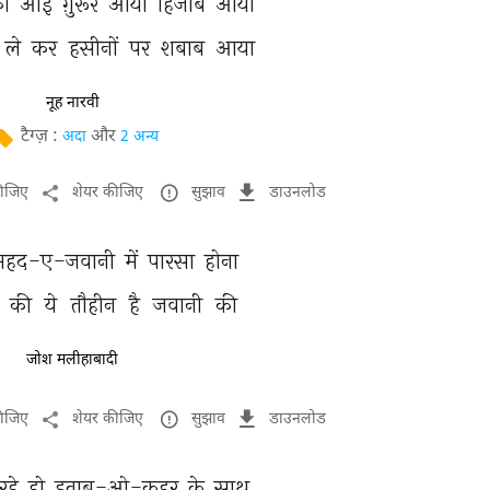
ा 
आई 
ग़ुरूर 
आया 
हिजाब 
आया 
 
ले 
कर 
हसीनों 
पर 
शबाब 
आया 
नूह नारवी
टैग्ज़ :
और
अदा
2 अन्य
कीजिए
शेयर कीजिए
सुझाव
डाउनलोड
अहद-ए-जवानी 
में 
पारसा 
होना 
 
की 
ये 
तौहीन 
है 
जवानी 
की 
जोश मलीहाबादी
कीजिए
शेयर कीजिए
सुझाव
डाउनलोड
रहे 
हो 
इताब-ओ-क़हर 
के 
साथ 