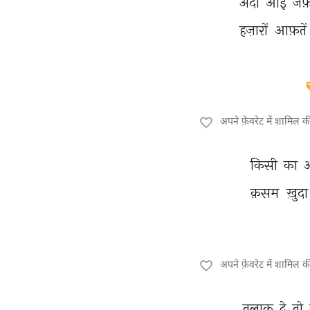
अदा 
आई 
जफ़
हज़ारों 
आफ़तें
अपने फ़ेवरेट में शामिल 
किसी 
का 
क़सम 
ख़ुदा
अपने फ़ेवरेट में शामिल 
तलाक़ 
दे 
तो 