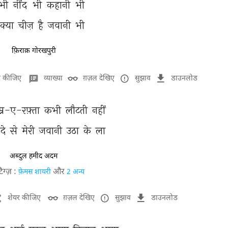
भी 
नींद 
भी 
कहानी 
भी 
क्या 
चीज़ 
है 
जवानी 
भी 
फ़िराक़ गोरखपुरी
र कीजिए
व्याख्या
ग़ज़ल देखिए
सुझाव
डाउनलोड
म्र-ए-रफ़्ता 
कभी 
लौटती 
नहीं 
े 
से 
मेरी 
जवानी 
उठा 
के 
ला 
अब्दुल हमीद अदम
टैग्ज़ :
और
फ़ेमस शायरी
2 अन्य
शेयर कीजिए
ग़ज़ल देखिए
सुझाव
डाउनलोड