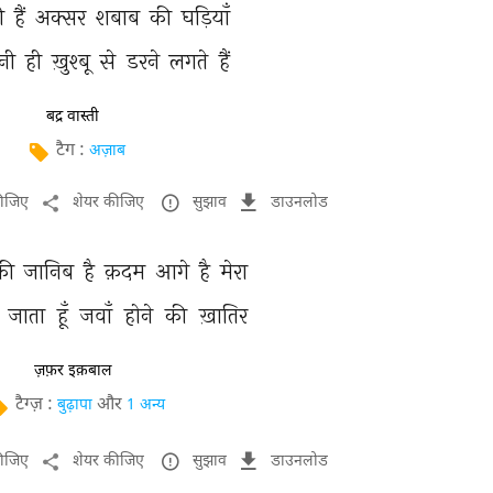
ी 
हैं 
अक्सर 
शबाब 
की 
घड़ियाँ 
नी 
ही 
ख़ुश्बू 
से 
डरने 
लगते 
हैं 
बद्र वास्ती
टैग :
अज़ाब
कीजिए
शेयर कीजिए
सुझाव
डाउनलोड
की 
जानिब 
है 
क़दम 
आगे 
है 
मेरा 
 
जाता 
हूँ 
जवाँ 
होने 
की 
ख़ातिर 
ज़फ़र इक़बाल
टैग्ज़ :
और
बुढ़ापा
1 अन्य
कीजिए
शेयर कीजिए
सुझाव
डाउनलोड