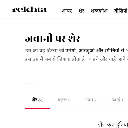
शायर
शेर
शब्दकोश
वीडियो
जवानी पर शेर
उम्र का वह हिस्सा जो
उमंगों, आरज़ुओं और रंगीनियों से भ
इस उम्र में सब से ज़ियादा होता है। चाहने और चाहे जाने क
इस उम्र का नशा किस शायर के कलाम में नहीं मिलता ज
हैः
शेर
ग़ज़ल
नज़्म
रुबाई
61
5
2
1
सैर 
कर 
दुनिया