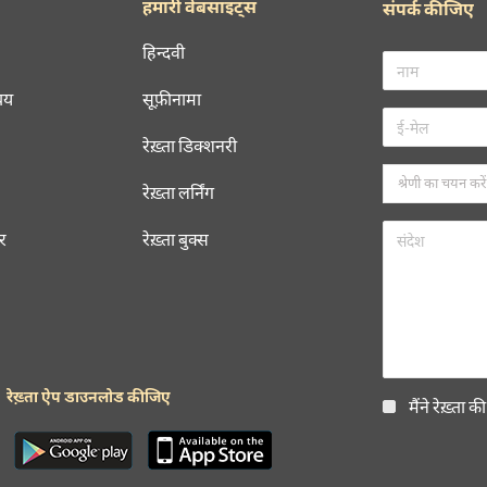
हमारी वेबसाइट्स
संपर्क कीजिए
हिन्दवी
चय
सूफ़ीनामा
रेख़्ता डिक्शनरी
रेख़्ता लर्निंग
रर
रेख़्ता बुक्स
रेख़्ता ऐप डाउनलोड कीजिए
मैंने रेख़्ता क