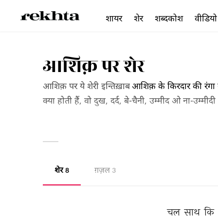
शायर
शेर
शब्दकोश
वीडियो
आशिक़ पर शेर
आशिक़ पर ये शेरी इन्तिख़ाब
आशिक़ के किरदार की रंगा र
क्या होती हैं, वो दुख, दर्द, बे-चैनी, उम्मीद ओ ना-उम्मी
लिए भी दिल-चस्प है कि हम सब इस आइने में अपनी अपनी
शेर
ग़ज़ल
8
3
चल 
साथ 
कि 