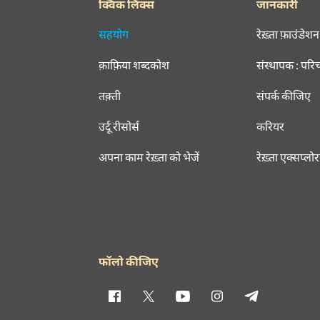
क्विक लिंक्स
जानकारी
सहयोग
रेख़्ता फ़ाउंडेशन
क़ाफ़िया शब्दकोश
संस्थापक : परि
तक़्ती
संपर्क कीजिए
उर्दू रीसोर्स
करियर
अपना काम रेख़्ता को भेजें
रेख़्ता एक्सप्लो
फॉलो कीजिए