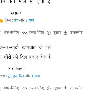
फिर 
नव्वे 
मील 
भी 
होती 
है 
बद्र मुनीर
टैग्ज़ :
और
तंज़
2 अन्य
शेयर कीजिए
ग़ज़ल देखिए
सुझाव
डाउनलोड
़-ए-नादाँ 
काएनात 
ये 
तेरी 
ा 
शीशे 
को 
दिल 
बनाए 
बैठा 
है 
कैफ़ भोपाली
टैग्ज़ :
और
टूटा हुआ दिल
1 अन्य
शेयर कीजिए
ग़ज़ल देखिए
सुझाव
डाउनलोड