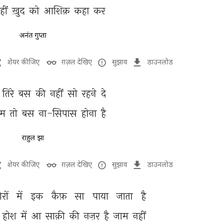
हीं 
ख़ुद 
को 
आशिक़ 
कहा 
कर 
अनंत गुप्ता
शेयर कीजिए
ग़ज़ल देखिए
सुझाव
डाउनलोड
 
तिरे 
बस 
की 
नहीं 
सो 
रहने 
दे 
म 
तो 
बस 
ना-सिपास 
होना 
है 
राहुल झा
शेयर कीजिए
ग़ज़ल देखिए
सुझाव
डाउनलोड
रों 
में 
इक 
कैफ़ 
सा 
पाया 
जाता 
है 
 
होश 
में 
आ 
साक़ी 
की 
नज़र 
है 
जाम 
नहीं 