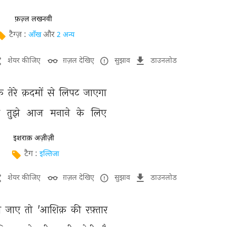
फ़ज़्ल लखनवी
टैग्ज़ :
और
आँख
2 अन्य
शेयर कीजिए
ग़ज़ल देखिए
सुझाव
डाउनलोड
़ 
तेरे 
क़दमों 
से 
लिपट 
जाएगा 
 
तुझे 
आज 
मनाने 
के 
लिए 
इशराक़ अज़ीज़ी
टैग :
इल्तिजा
शेयर कीजिए
ग़ज़ल देखिए
सुझाव
डाउनलोड
 
जाए 
तो 
'आशिक़ 
की 
रफ़्तार 