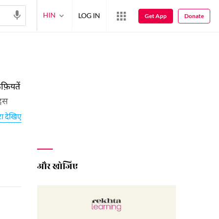
HIN
LOG IN
Get App
Donate
़ियतें
 इस
रा देखिए
और खोजिए