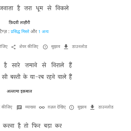
जनाज़ा 
है 
ज़रा 
धूम 
से 
निकले 
फ़िदवी लाहौरी
टैग्ज़ :
और
प्रसिद्ध मिसरे
1 अन्य
कीजिए
शेयर कीजिए
सुझाव
डाउनलोड
 
है 
सारे 
ज़माने 
से 
निराले 
हैं 
 
सी 
बस्ती 
के 
या-रब 
रहने 
वाले 
हैं 
अल्लामा इक़बाल
र कीजिए
व्याख्या
ग़ज़ल देखिए
सुझाव
डाउनलोड
 
करना 
है 
तो 
फिर 
बड़ा 
कर 