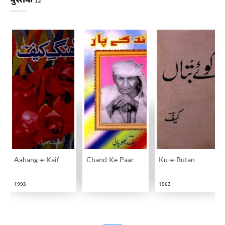
12
Aahang-e-Kaif
Chand Ke Paar
Ku-e-Butan
1993
1963