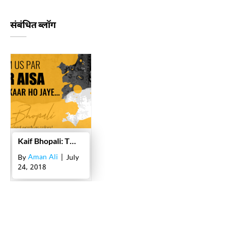
संबंधित ब्लॉग
Kaif Bhopali: The artist who used words as colors!
Aman Ali
By
| July
24, 2018