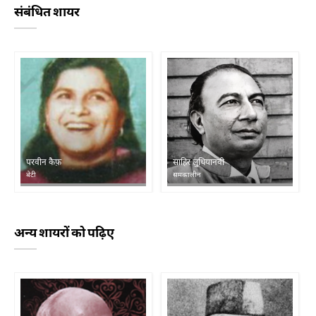
संबंधित शायर
परवीन कैफ़
साहिर लुधियानवी
बेटी
समकालीन
अन्य शायरों को पढ़िए