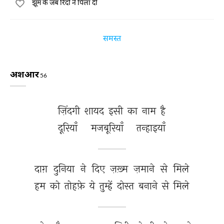
झूम के जब रिंदों ने पिला दी
समस्त
अशआर
56
ज़िंदगी 
शायद 
इसी 
का 
नाम 
है 
दूरियाँ 
मजबूरियाँ 
तन्हाइयाँ 
दाग़ 
दुनिया 
ने 
दिए 
ज़ख़्म 
ज़माने 
से 
मिले 
हम 
को 
तोहफ़े 
ये 
तुम्हें 
दोस्त 
बनाने 
से 
मिले 