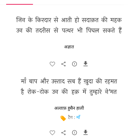
जिन 
के 
किरदार 
से 
आती 
हो 
सदाक़त 
की 
महक 
उन 
की 
तदरीस 
से 
पत्थर 
भी 
पिघल 
सकते 
हैं 
अज्ञात
माँ 
बाप 
और 
उस्ताद 
सब 
हैं 
ख़ुदा 
की 
रहमत 
है 
रोक-टोक 
उन 
की 
हक़ 
में 
तुम्हारे 
ने'मत 
अल्ताफ़ हुसैन हाली
टैग :
माँ