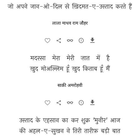
जो 
अपने 
जान-ओ-दिल 
से 
ख़िदमत-ए-उस्ताद 
करते 
हैं 
लाला माधव राम जौहर
मदरसा 
मेरा 
मेरी 
ज़ात 
में 
है 
ख़ुद 
मोअल्लिम 
हूँ 
ख़ुद 
किताब 
हूँ 
मैं 
साक़ी अमरोहवी
उस्ताद 
के 
एहसान 
का 
कर 
शुक्र 
'मुनीर' 
आज 
की 
अहल-ए-सुख़न 
ने 
तिरी 
तारीफ़ 
बड़ी 
बात 