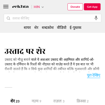
HIN
Donate
Get App
शायर
शेर
शब्दकोश
वीडियो
ई-पुस्तक
उस्ताद पर शेर
उस्ताद को मौज़ू बनाने
वाले ये अशआर उस्ताद की अहमियत और शागिर्द-ओ-
उस्ताद के दर्मियान के रिश्तों की नौइयत को वाज़ेह करते हैं ये इस बात पर भी
रौशनी डालते हैं कि न सिर्फ कुछ शागिर्दों की तर्बीयत बल्कि मुआशरती और क़ौमी
तामीर में उस्ताद का क्या रोल होता है। इस शायरी के और भी कई पहलू हैं। हमारा
पूरा देखिए
ये इंतिख़ाब पढ़िए। ख़फ़ा-ख़फ़ा होना और एक दूसरे से नाराज़ होना ज़िंदगी में एक
आम सा अमल है लेकिन शायरी में ख़फ़्गी की जितनी सूरतों हैं वो आशिक़ और
माशूक़ के दर्मियान की हैं। शायरी में ख़फ़ा होने, नाराज़ होने और फिर राज़ी हो जाने
का जो एक दिल-चस्प खेल है इस की चंद तस्वीरें हम इस इंतिख़ाब में आपके सामने
पेश कर रहे हैं।
शेर
नज़्म
ग़ज़ल
क़िस्सा
उद
23
9
3
2