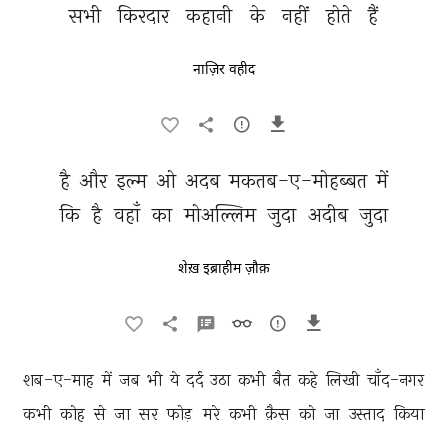
सभी 
किरदार 
कहानी 
के 
नहीं 
होते 
हैं 
नाज़िर वहीद
है 
और 
इल्म 
ओ 
अदब 
मकतब-ए-मोहब्बत 
में 
कि 
है 
वहाँ 
का 
मोअल्लिम 
जुदा 
अदीब 
जुदा 
शेख़ इब्राहीम ज़ौक़
शब-ए-माह 
में 
जब 
भी 
ये 
दर्द 
उठा 
कभी 
बैत 
कहे 
लिखी 
चाँद-नगर 
कभी 
कोह 
से 
जा 
सर 
फोड़ 
मरे 
कभी 
क़ैस 
को 
जा 
उस्ताद 
किया 