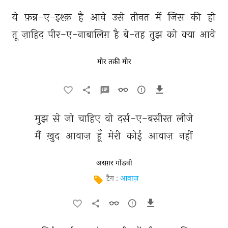
ये 
फ़न्न-ए-इश्क़ 
है 
आवे 
उसे 
तीनत 
में 
जिस 
की 
हो 
तू 
ज़ाहिद 
पीर-ए-नाबालिग़ 
है 
बे-तह 
तुझ 
को 
क्या 
आवे 
मीर तक़ी मीर
मुझ 
से 
जो 
चाहिए 
वो 
दर्स-ए-बसीरत 
लीजे 
मैं 
ख़ुद 
आवाज़ 
हूँ 
मेरी 
कोई 
आवाज़ 
नहीं 
असग़र गोंडवी
टैग :
आवाज़