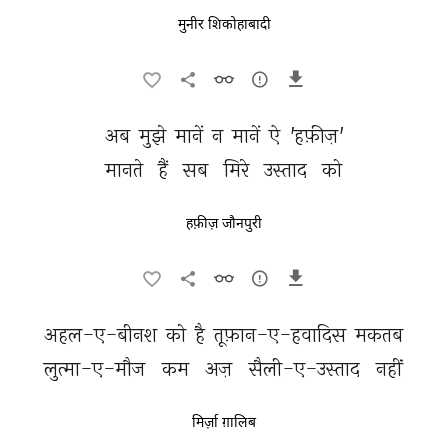
मुनीर शिकोहाबादी
अब 
मुझे 
मानें 
न 
मानें 
ऐ 
'हफ़ीज़' 
मानते 
हैं 
सब 
मिरे 
उस्ताद 
को 
हफ़ीज़ जौनपुरी
अहल-ए-बीनश 
को 
है 
तूफ़ान-ए-हवादिस 
मकतब 
लुत्मा-ए-मौज 
कम 
अज़ 
सैली-ए-उस्ताद 
नहीं 
मिर्ज़ा ग़ालिब