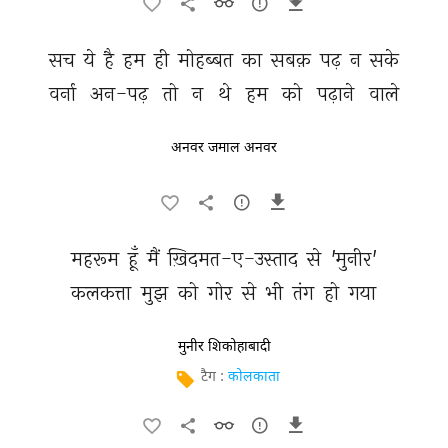
सच 
ये 
है 
हम 
ही 
मोहब्बत 
का 
सबक़ 
पढ़ 
न 
सके 
वर्ना 
अन-पढ़ 
तो 
न 
थे 
हम 
को 
पढ़ाने 
वाले 
अनवर जमाल अनवर
महरूम 
हूँ 
मैं 
ख़िदमत-ए-उस्ताद 
से 
'मुनीर' 
कलकत्ता 
मुझ 
को 
गोर 
से 
भी 
तंग 
हो 
गया 
मुनीर शिकोहाबादी
टैग :
कोलकाता