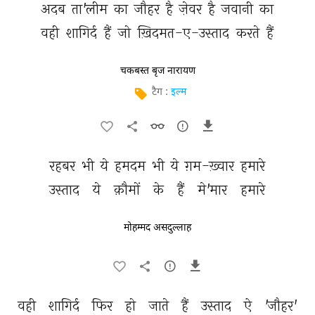
अदब 
ता'लीम 
का 
जौहर 
है 
ज़ेवर 
है 
जवानी 
का 
वही 
शागिर्द 
हैं 
जो 
ख़िदमत-ए-उस्ताद 
करते 
हैं 
चकबस्त बृज नारायण
टैग :
इल्म
रहबर 
भी 
ये 
हमदम 
भी 
ये 
ग़म-ख़्वार 
हमारे 
उस्ताद 
ये 
क़ौमों 
के 
हैं 
मे'मार 
हमारे 
मोहम्मद असदुल्लाह
वही 
शागिर्द 
फिर 
हो 
जाते 
हैं 
उस्ताद 
ऐ 
'जौहर' 