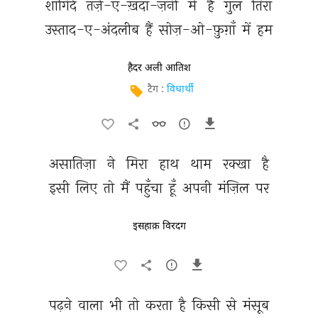
शागिर्द 
तर्ज़-ए-ख़ंदा-ज़नी 
में 
है 
गुल 
तिरा 
उस्ताद-ए-अंदलीब 
हैं 
सोज़-ओ-फ़ुग़ाँ 
में 
हम 
हैदर अली आतिश
टैग :
विधार्थी
असातिज़ा 
ने 
मिरा 
हाथ 
थाम 
रक्खा 
है 
इसी 
लिए 
तो 
मैं 
पहुँचा 
हूँ 
अपनी 
मंज़िल 
पर 
इसहाक़ विरदग
पढ़ने 
वाला 
भी 
तो 
करता 
है 
किसी 
से 
मंसूब 