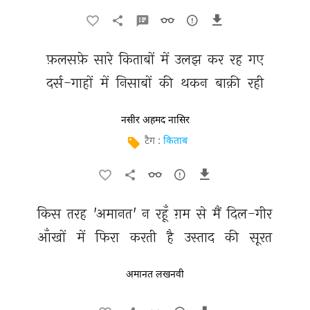
फ़लसफ़े 
सारे 
किताबों 
में 
उलझ 
कर 
रह 
गए 
दर्स-गाहों 
में 
निसाबों 
की 
थकन 
बाक़ी 
रही 
नसीर अहमद नासिर
टैग :
किताब
किस 
तरह 
'अमानत' 
न 
रहूँ 
ग़म 
से 
मैं 
दिल-गीर 
आँखों 
में 
फिरा 
करती 
है 
उस्ताद 
की 
सूरत 
अमानत लखनवी