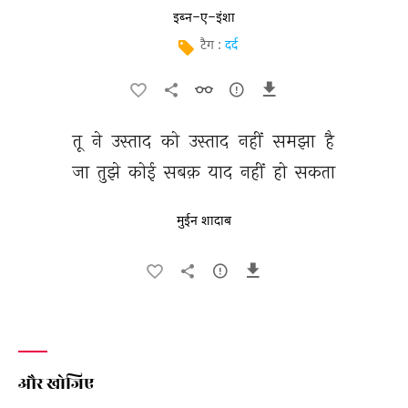
इब्न-ए-इंशा
टैग :
दर्द
तू 
ने 
उस्ताद 
को 
उस्ताद 
नहीं 
समझा 
है 
जा 
तुझे 
कोई 
सबक़ 
याद 
नहीं 
हो 
सकता 
मुईन शादाब
और खोजिए