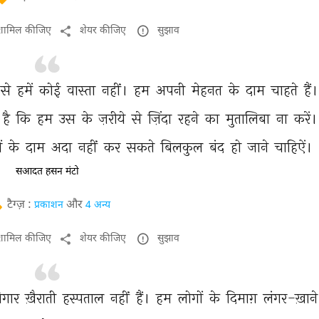
ं शामिल कीजिए
शेयर कीजिए
सुझाव
से 
हमें 
कोई 
वास्ता 
नहीं। 
हम 
अपनी 
मेहनत 
के 
दाम 
चाहते 
हैं।
है 
कि 
हम 
उस 
के 
ज़रीये 
से 
ज़िंदा 
रहने 
का 
मुतालिबा 
ना 
करें।
ं 
के 
दाम 
अदा 
नहीं 
कर 
सकते 
बिलकुल 
बंद 
हो 
जाने 
चाहिऐं। 
सआदत हसन मंटो
टैग्ज़ :
और
प्रकाशन
4 अन्य
ं शामिल कीजिए
शेयर कीजिए
सुझाव
िगार 
ख़ैराती 
हस्पताल 
नहीं 
हैं। 
हम 
लोगों 
के 
दिमाग़ 
लंगर-ख़ाने