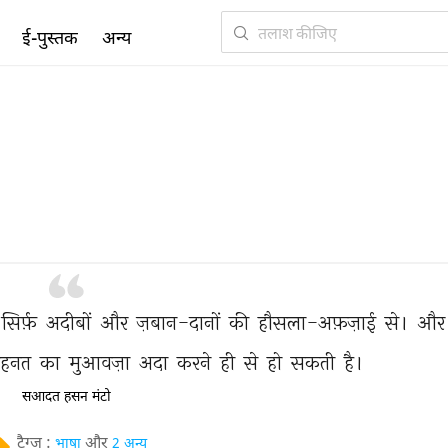
ई-पुस्तक
अन्य
सिर्फ़ 
अदीबों 
और 
ज़बान-दानों 
की 
हौसला-अफ़ज़ाई 
से। 
और
ेहनत 
का 
मुआवज़ा 
अदा 
करने 
ही 
से 
हो 
सकती 
है। 
सआदत हसन मंटो
टैग्ज़ :
और
भाषा
2 अन्य