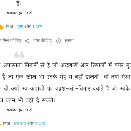
हैं। 
सआदत हसन मंटो
टैग्ज़ :
और
भूख
1 अन्य
ं शामिल कीजिए
शेयर कीजिए
सुझाव
 
अफ़साना 
निगारों 
से 
है 
जो 
अख़बारों 
और 
रिसालों 
में 
बग़ैर 
मु
 
हैं 
जो 
एक 
खील 
भी 
उनके 
मुँह 
में 
नहीं 
डालती। 
वो 
क्यों 
ऐसा
। 
वो 
क्यों 
उन 
काग़ज़ों 
पर 
नक़्श-ओ-निगार 
बनाते 
हैं 
जो 
उनके
ा 
काम 
भी 
नहीं 
दे 
सकते। 
सआदत हसन मंटो
टैग्ज़ :
और
प्रकाशन
2 अन्य