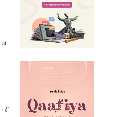
 
 
जो 
 
नहीं 