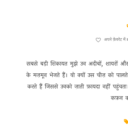
अपने फ़ेवरेट मे
सबसे 
बड़ी 
शिकायत 
मुझे 
उन 
अदीबों, 
शायरों 
और
के 
मज़मून 
भेजते 
हैं। 
वो 
क्यों 
उस 
चीज़ 
को 
पालते
करते 
हैं 
जिससे 
उनको 
ज़ाती 
फ़ायदा 
नहीं 
पहुंचता
कफ़न 
क