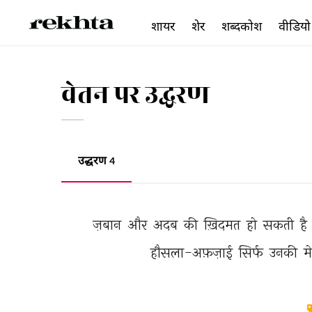
शायर
शेर
शब्दकोश
वीडियो
वेतन पर उद्धरण
उद्धरण
4
ज़बान 
और 
अदब 
की 
ख़िदमत 
हो 
सकती 
है 
हौसला-अफ़ज़ाई 
सिर्फ 
उनकी 
म