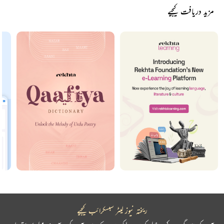
مزید دریافت کیجیے
ریختہ نیوز لیٹر سبسکرائب کیجیے