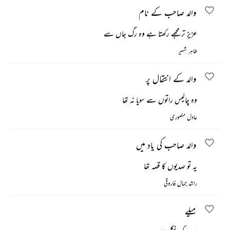
والد صاحب کے نام
عزیز تر مجھے رکھتا ہے وہ رگ جاں سے
طاہر شہیر
والد کے انتقال پر
وہ چالیس راتوں سے سویا نہ تھا
عادل منصوری
والد صاحب کی یاد میں
یہ تو صدیوں کا قصہ تھا
راشد جمال فاروقی
میلے