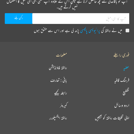
آپ کو باقاعدگی سے کچھ حاصل کرنا ہے لیکن اس کے علاوہ آپ کسی بھی ای میل کا استعمال
نہیں کرتے ہیں۔
میں نے ریختہ کی
پرائیویسی پالیسی
پڑھ لی ہے اور اس سے متفق ہوں
فوری رابطے
معلومات
عطیہ
ریختہ فاؤنڈیشن
فرہنگ قافیہ
بانی : تعارف
تقطیع
رابطہ کیجیے
اردو وسائل
کیریئر
اپنی تخلیقات ریختہ کو بھیجیں
ریختہ ایکسپلورر