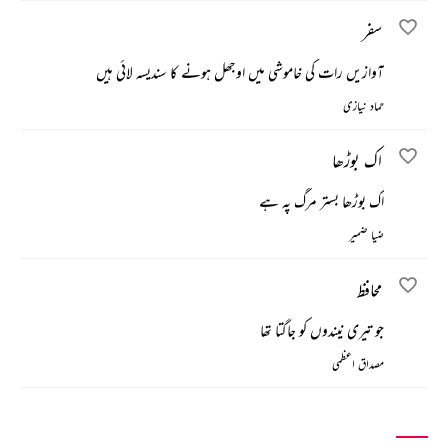
سفر
آوازیں رات کی خاموشی میں اوجھل ہونے کا سندیسہ لائی ہیں
حماد نیازی
اک بوڑھا
اک بوڑھا بستر مرگ پہ ہے
ضیا ضمیر
محافظ
جو تیری نیندوں کو جاگتا تھا
مصداق اعظمی