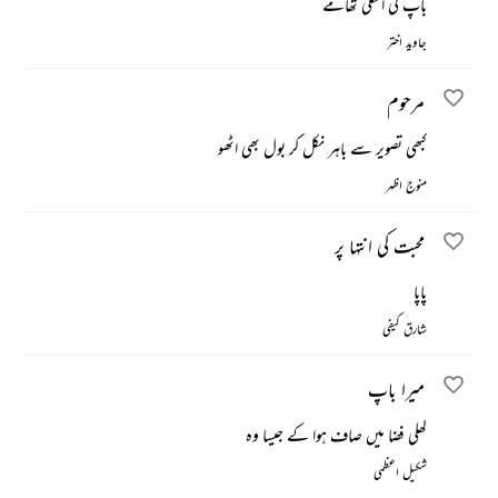
باپ کی انگلی تھامے
جاوید اختر
مرحوم
کبھی تصویر سے باہر نکل کر بول بھی اٹھو
منوج اظہر
محبت کی انتہا پر
پاپا
شارق کیفی
میرا باپ
کھلی فضا میں صاف ہوا کے جیسا وہ
شکیل اعظمی