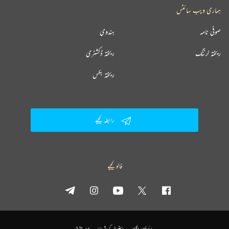
ہماری ویب سائٹس
صوفی نامہ
ہندوی
ریختہ لرننگ
ریختہ ڈکشنری
ریختہ بکس
رابطہ کیجیے
فالو کیجیے
پرائیویسی پالیسی
استعمال کی شرائط
جملہ حقوق