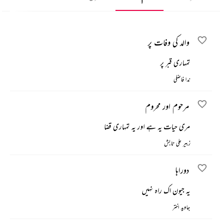
والد کی وفات پر
تمہاری قبر پر
ندا فاضلی
مرحوم اور محروم
مری حیات یہ ہے اور یہ تمہاری قضا
زبیر علی تابش
دوراہا
یہ جیون اک راہ نہیں
جاوید اختر