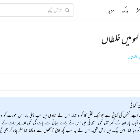
ثر
بلاگ
مزید
لہو میں غلطاں
الستار
ی کہانی
 ایسے شخص کی کہانی ہے جو ایک قتل کا گواہ تھا۔ اس نے شادی میں جب پہلی بار اس عورت کو دیکھا تھ
یک بار ان کے گھر آئی تھی۔ تنہائی میں اس نے بڑے بھائی سے بات کی تھی اور پھر رات کے 
کو دیا تھا، اس بیگ میں لاش تھی۔ اس نے یہ سب کچھ اپنی آنکھوں سے دیکھا تھا مگر چاہ کر بھی کچھ 