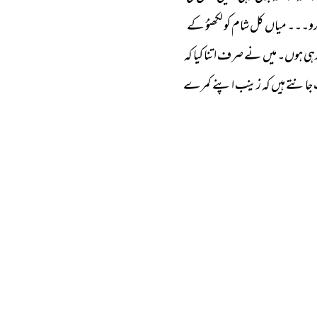
رو۔۔۔ 
میاں 
کل 
شام 
کو 
لکھنؤ 
کے 
ہی 
ہوں۔ 
میں 
نے 
صرف 
اتنا 
کیا 
کہ 
جانتے 
ہیں 
کہ 
زینب 
اپنے 
کمرے 