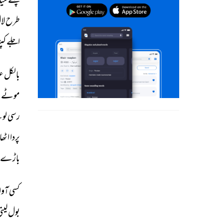
پہنے 
میا
طرح 
لا
اجلے 
کپ
بالکل 
عی
موٹے 
ب
رسی 
لو
پردا 
اٹھای
باڑے 
کسی 
آواز
بول 
لیتی