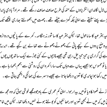
ں 
پوت 
بنے 
بیٹھے 
تھے۔ 
ماہی 
پشت 
والے 
نواڑی 
پلنگوں 
پر 
آدھے 
آدھے 
سوتی 
قالین
ل 
لال 
اگالدان 
انگریزوں 
کے 
منھ 
کی 
طرح 
صاف 
صاف 
رکھے 
تھے۔ 
مرادآبادی 
پاندا
ڑے 
پہنے 
سلیقے 
سے 
اپنی 
جگہ 
کھڑے 
بیٹھے 
تھے۔ 
چھت 
میں 
جھولتے 
بھاری 
پنکھے 
تک 
د 
بقرعید 
کا 
سا 
ماحول 
تھا، 
لیکن 
بقرعید 
کا 
سا 
شور 
نہ 
ہنگامہ۔ 
کمرے 
کے 
پانچوں 
دروازو
دوضع 
پردوں 
کے 
نیچے 
پانی 
کے 
چھوٹے 
چھوٹے 
سے 
تھالے 
بن 
گیے 
تھے۔ 
اندر 
چ
ہے 
کی 
گراری 
پر 
تیز 
تیز 
چل 
رہی 
تھی 
جیسے 
چڑیوں 
کے 
کئی 
جوڑے 
ایک 
ساتھ 
چوں 
چوں 
ک
ا 
تو 
محسوس 
ہوا 
جیسے 
یہاں 
سے 
وہاں 
تک 
سارا 
کمرہ 
ان 
کی 
روشنی 
سے 
جھم 
جھمارہا 
ہے۔ 
میں 
رکھا 
ہوا 
چاندی 
کا 
تعزیہ 
دیکھا 
جاتا 
ہے 
جیسے 
دسہرے 
کی 
جھانکی 
دیکھی 
جاتی 
ہے۔ 
 
نے 
ٹھونکا 
دیا 
تو 
میں 
بیدار 
ہوا۔ 
اپنی 
کم 
عمری 
کے 
باوجود 
مجھے 
خوشی 
ہوئی 
کہ 
وہ 
مجھ 
سے 
 
ہیں 
کہ 
میں 
نے 
کبھی 
تعزیہ 
اور 
جھانکیوں 
کو 
بولتے 
ہوئے 
نہیں 
دیکھا 
تھا۔ 
لیکن 
میں 
خام