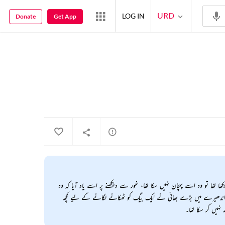
URD
LOG IN
Donate
Get App
ا تو وہ اسے پہچان نہیں سکا تھا، غور سے دیکھنے پر اسے یاد آیا کہ وہ
اندھیرے میں بڑے بھائی نے ایک بیگ کو ٹھکانے لگانے کے لیے کچھ
نہیں کر سکا تھا۔