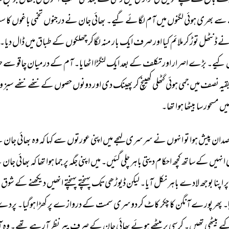
رے 
باغ 
کے 
کچے 
کنویں 
کی 
گراری 
میں 
رسی 
سے 
بندھی 
منتخب 
آموں 
کی 
جھال 
جو 
صبح 
س
سے 
بھری 
ہوئی 
لگنوں 
میں 
آم 
لگائے 
گیے۔ 
بھائی 
جان 
نے 
درجنوں 
تخمی 
باغوں 
کا 
سب
ے 
ڈنٹھل 
توڑ 
کر 
ملائم 
کیا 
اور 
صرف 
ایک 
بار 
منہ 
لگاکر 
چھلکوں 
کے 
طباق 
میں 
ڈال 
دیا۔ 
 
کیے۔ 
بڑے 
اصرار 
اور 
تکلف 
کے 
بعد 
ایک 
لنگڑا 
اٹھایا۔ 
آم 
کے 
درمیان 
چاقو 
سے 
حل
قیہ 
نصف 
میں 
جمی 
ہوئی 
گٹھلی 
کھینچ 
کر 
پھینک 
دی 
اور 
دونوں 
حصوں 
کے 
ننھے 
ننھے 
سبز 
و 
یں 
مسحور 
سا 
بیٹھا 
ہوا 
تھا۔ 
صدان 
پیش 
ہوا 
تو 
انہوں 
نے 
سرسری 
لہجے 
میں 
اپنی 
عورتوں 
سے 
کہا 
کہ 
وہ 
بھائی 
جان 
س
 
انہیں 
کے 
ساتھ 
کچھ 
احکام 
دیتی 
باہر 
چلی 
گئیں۔ 
میں 
اپنی 
جگہ 
پر 
جما 
ہوا 
تھا 
کہ 
بھائی 
جان 
ن
پر 
اپنا 
بوجھ 
لادے 
باہر 
نکل 
آیا۔ 
لیکن 
ڈیوڑھی 
تک 
پہنچتے 
پہنچتے 
انھیں 
دیکھنے 
کے 
شوق 
ن
۔ 
پھر 
پورے 
آنگن 
کا 
چکر 
کاٹ 
کر 
دوسری 
سمت 
کے 
دروازے 
پر 
کھڑا 
ہوگیا۔ 
پردے
یے 
بیٹھی 
تھیں۔ 
کرسی 
پر 
بیٹھے 
ہوئے 
بھائی 
جان 
کے 
صرف 
پیر 
نظر 
آرہے 
تھے۔ 
وہ 
آ