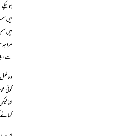
ہوچکے 
ت
میں 
سمٹ
میں 
سمی
مروجہ 
مع
ہے، 
بل
وہ 
ململ 
کوئی 
عور
تھا 
لیکن 
کھانے 