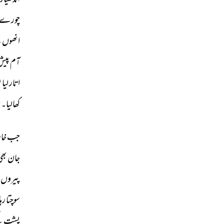
اندھیا
چورے 
انھوں 
ن
آم 
پیش
اتار 
لیا 
ب
کھالیا۔ 
م
جب 
خا
جان 
بھی
پیروں 
سوچتا 
رہا
پشت 
ک