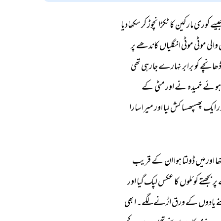
یسے 
کوری 
مارکین 
کا 
ٹکڑا 
نچوڑ 
کر 
سکھادیا 
 
والی 
موٹی 
موٹی 
انگلیاں 
کاندھے 
پر 
ھانچے 
کو 
برابر 
نہارے 
جارہی 
تھی 
ہوئے 
خمیدہ 
نے 
اور 
مٹی 
کے 
ر 
ایک 
پھسپھسا 
کش 
لیا 
اور 
میرا 
سارا 
ھا 
اور 
میں 
ڈولتا 
ہوا 
ان 
کے 
قریب 
پر 
بجھتے 
کوئلوں 
کا 
عکس 
لپک 
گیا 
اور 
 
یادوں 
کے 
ورق 
اڑنے 
لگے۔ 
ابھی 