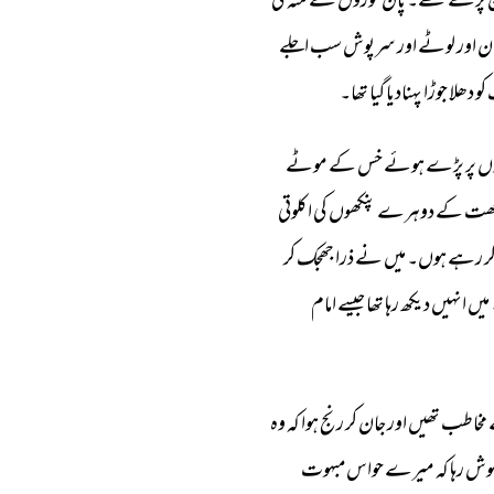
 
پڑے 
تھے۔ 
پان 
خوروں 
کے 
منہ 
کی 
ن 
اور 
لوٹے 
اور 
سرپوش 
سب 
اجلے 
کو 
دھلا 
جوڑا 
پہنادیا 
گیا 
تھا۔ 
ں 
پر 
پڑے 
ہوئے 
خس 
کے 
موٹے 
ھت 
کے 
دوہرے 
پنکھوں 
کی 
اکلوتی 
ر 
رہے 
ہوں۔ 
میں 
نے 
ذرا 
جھجک 
کر 
میں 
انہیں 
دیکھ 
رہا 
تھا 
جیسے 
امام 
مخاطب 
تھیں 
اور 
جان 
کر 
رنج 
ہوا 
کہ 
وہ 
وش 
رہا 
کہ 
میرے 
حواس 
مبہوت 