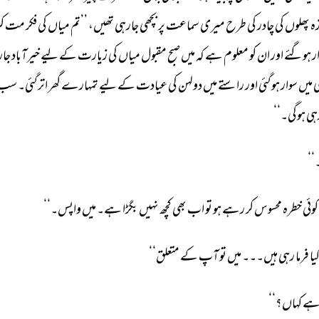
ہ 
پھلوں 
کی 
چادر 
کی 
طرح 
میری 
سماعت 
پر 
بچھی 
جارہی 
تھیں، 
’’تم 
میاں 
کی 
فکر 
مت 
ک
ر 
ہوگئے 
اور 
ان 
کو 
معلوم 
ہے 
کہ 
میں 
صبح 
مقبول 
میاں 
کی 
زیارت 
کے 
لیے 
خیرآباد 
جار
 
میں 
سوار 
ہوگئی 
اور 
راستے 
میں 
دولہن 
کی 
عیادت 
کے 
لیے 
تمہارے 
گھر 
اترگئی۔ 
سب 
ہی 
ہوگی۔‘‘ 
‘ 
کوئی 
خطرہ 
محسوس 
کر 
رہے 
ہو 
تو 
اب 
بھی 
کچھ 
نہیں 
بگڑا 
ہے۔ 
میں 
واپس۔‘‘ 
یا 
فرما 
رہی 
ہیں۔۔۔ 
میں 
تو 
آپ 
کے 
متعلق‘‘ 
ے 
کہاں؟‘‘ 