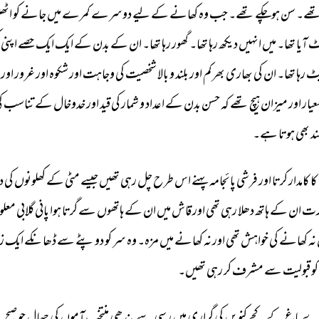
ھے۔ 
سن 
ہوچکے 
تھے۔ 
جب 
وہ 
کھانے 
کے 
لیے 
دوسرے 
کمرے 
میں 
جانے 
کو 
اٹھ
 
آیا 
تھا۔ 
میں 
انہیں 
دیکھ 
رہا 
تھا۔ 
گھور 
رہا 
تھا۔ 
ان 
کے 
بدن 
کے 
ایک 
ایک 
حصے 
اپنی 
ٹ 
رہا 
تھا۔ 
ان 
کی 
بھاری 
بھرکم 
اور 
بلند 
و 
بالا 
شخصیت 
کی 
وجاہت 
اور 
شکوہ 
اور 
غرور 
اور 
یار 
اور 
میزان 
ہیچ 
تھے 
کہ 
حسن 
بدن 
کے 
اعداد 
و 
شمار 
کی 
قید 
اور 
خدوخال 
کے 
تناسب 
ک
ند 
بھی 
ہوتا 
ہے۔ 
کا 
کامدار 
کرتا 
اور 
فرشی 
پائجامہ 
پہنے 
اس 
طرح 
چل 
رہی 
تھیں 
جیسے 
مٹی 
کے 
کھلونوں 
کی 
د
ت 
ان 
کے 
ہاتھ 
دھلا 
رہی 
تھی 
اور 
قاش 
میں 
ان 
کے 
ہاتھوں 
سے 
گرتا 
ہوا 
پانی 
گلابی 
معلو
نہ 
کھانے 
کی 
خواہش 
تھی 
اور 
نہ 
کھانے 
میں 
مزہ۔ 
وہ 
سر 
کو 
دوپٹے 
سے 
ڈھانکے 
ایک 
زا
کو 
قبولیت 
سے 
مشرف 
کر 
رہی 
تھیں۔ 