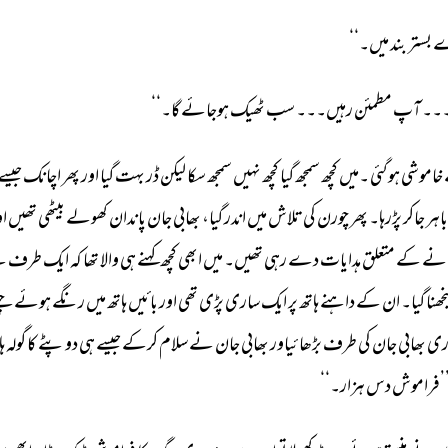
ے 
بستر 
بند 
میں۔‘‘ 
۔۔ 
آپ 
مطمئن 
رہیں۔۔۔ 
سب 
ٹھیک 
ہوجائے 
گا۔‘‘ 
خاموشی 
ہوگئی 
۔میں 
کچھ 
سمجھ 
گیا 
کچھ 
نہیں 
سمجھ 
سکا 
لیکن 
ڈر 
بہت 
گیا 
اور 
پھر 
اچانک 
جیسے 
باہر 
جاکر 
پڑرہا۔ 
پھر 
چورن 
کی 
تلاش 
میں 
اندر 
گیا، 
بھابی 
جان 
پاندان 
کھولے 
بیٹھی 
تھیں 
او
نے 
کے 
متعلق 
ہدایات 
دے 
رہی 
تھیں۔ 
میں 
ابھی 
کچھ 
کہنے 
ہی 
والا 
تھا 
کہ 
ایک 
طرف 
س
ھنا 
گیا۔ 
ان 
کے 
داہنے 
ہاتھ 
پر 
ایک 
ساری 
پڑی 
تھی 
اور 
بائیں 
ہاتھ 
میں 
رنگے 
ہوئے 
چنے
ری 
بھابی 
جان 
کی 
طرف 
بڑھائیاور 
بھابی 
جان 
نے 
سلام 
کرکے 
جیسے 
ہی 
دوپٹے 
کا 
گولہ 
ہا
’فراموش 
دس 
ہزار۔‘‘ 