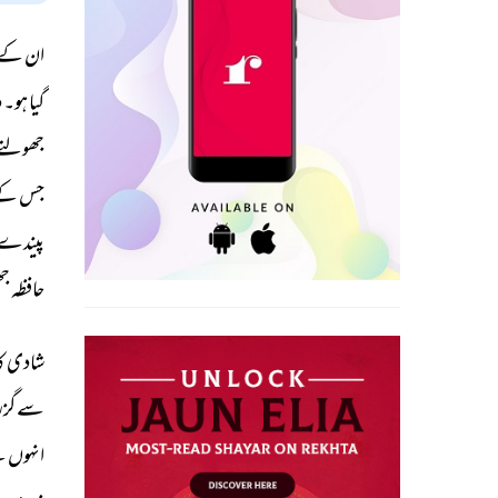
ان 
کے 
گیا 
ہو۔ 
د
جھولتے 
جس 
کے
پیندے 
حافظہ 
جھ
شادی 
کا
سے 
گزرا
انہوں 
ن