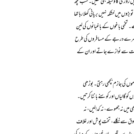
ں 
روزی 
کا 
وسیلہ 
بنی 
تھیں۔ 
سب 
کچھ 
توبڑوں 
میں 
خشکہ 
نہیں 
بریانی 
کھلا 
رہا 
تھا 
۔ 
تخمی 
باغوں 
کے 
باغبانوں 
کی 
لین 
رے 
درجے 
کے 
مسافروں 
کی 
طرح 
ت 
سے 
نوازے 
جاتے 
اور 
ان 
کے 
وں 
کی 
جازم 
بچھی 
رہتی۔ 
بوڑھی 
ں 
کو 
گالیاں 
اور 
کوسنے 
بانٹا 
کرتیں۔ 
ی 
میں 
نہ 
جھوے، 
نہ 
کدالیں، 
نہ 
وق 
سے 
نکلے، 
تخت 
پوش 
اور 
غلاف 