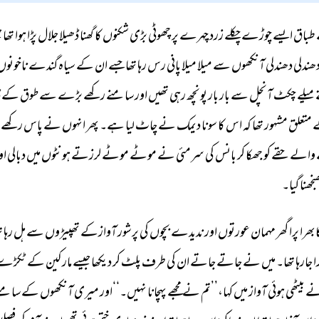
طباق 
ایسے 
چوڑے 
چکلے 
زرد 
چہرے 
پر 
چھوٹی 
بڑی 
شکنوں 
کا 
گھنا 
ڈھیلا 
جلال 
پڑا 
ہوا 
تھا 
ج
ھندلی 
دھندلی 
آنکھوں 
سے 
میلا 
میلا 
پانی 
رس 
رہا 
تھا 
جسے 
ان 
کے 
سیاہ 
گندے 
ناخونوں
میلے 
چکٹ 
آنچل 
سے 
بار 
بار 
پونچھ 
رہی 
تھیں 
اور 
سامنے 
رکھے 
بڑے 
سے 
طوق 
کے 
ڈ
 
متعلق 
مشہور 
تھا 
کہ 
اس 
کا 
سونا 
دیمک 
نے 
چاٹ 
لیا 
ہے۔ 
پھر 
انہوں 
نے 
پاس 
رکھے 
والے 
حقے 
کو 
جھکا 
کر 
بانس 
کی 
سرمئی 
نے 
موٹے 
موٹے 
لرزتے 
ہونٹوں 
میں 
دبالی 
او
نجھنا 
گیا۔ 
بھرا 
پرا 
گھر 
مہمان 
عورتوں 
اور 
ندیدے 
بچوں 
کی 
پرشور 
آوازکے 
تھپیڑوں 
سے 
ہل 
رہا 
ت
 
جارہا 
تھا۔ 
میں 
نے 
جاتے 
جاتے 
ان 
کی 
طرف 
پلٹ 
کر 
دیکھا 
جیسے 
مارکین 
کے 
ٹکڑے 
ے 
بیٹھی 
ہوئی 
آواز 
میں 
کہا،’’تم 
نے 
مجھے 
پہچانا 
نہیں۔‘‘اور 
میری 
آنکھوں 
کے 
سامنے