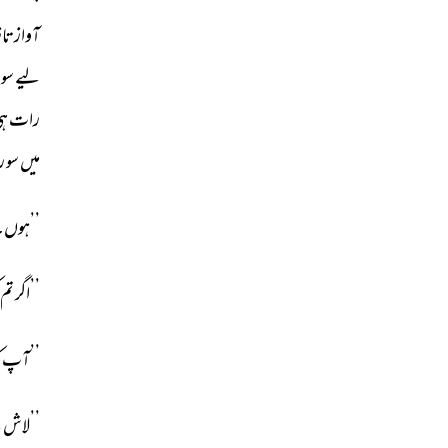
آواز 
تاز
لیے 
سوا
رات 
ہی
میں 
سو 
ر
’’ہوں۔‘
’’اگر 
تم 
’’آپ 
ک
’’لاش 
ہ