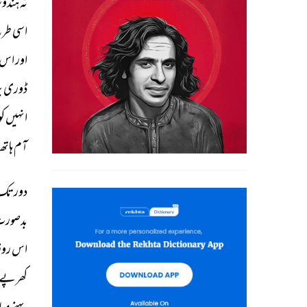
نہ 
ہندوس
اسی 
طرح
اور 
اس 
ڈوری 
پ
انہیں 
کو
آم 
ہاتھ 
دور 
تک 
بدصورت
اس 
روز
کھرپے 