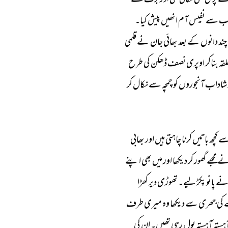
ے 
پڑی 
تھی 
نکالی 
گئی 
اور 
برف 
کے 
 
سے 
نفیس 
آم 
انھیں 
پیش 
کیا۔ 
چند 
دانوں 
کے 
بعد 
بھائی 
جان 
نے 
قلمی 
قہ 
بناکر 
اوپری 
نصف 
ڈھکن 
کی 
طرح 
شاداب 
آنجوروں 
کو 
چمچہ 
سے 
نکال 
کر 
ے 
کچھ 
باتیں 
کرنا 
چاہتی 
ہیں 
اور 
بھابی 
ے 
مجھے 
گھور 
کر 
دیکھا 
اور 
میں 
بھی 
اپنے 
ے 
پانو 
پکڑ 
لیے۔ 
تھوڑی 
دیر 
کھڑا 
 
کی 
جھری 
سے 
دیکھا 
وہ 
میری 
طرف 
ہستہ 
آہستہ 
بول 
رہی 
تھیں۔ 
ان 
کی 