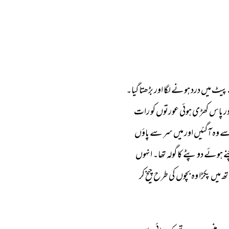
پیٹ 
میں 
درد 
ہونے 
لگا 
اور 
بڑھتا 
گیا۔ 
ر 
پاس 
کھڑی 
ہوئی 
عورتوں 
کو 
رات 
ے 
وہ 
آگئیں 
اور 
میں 
سر 
سے 
پاؤں 
 
ہوئے 
دوپٹے 
کا 
گولہ 
تھا۔ 
انہوں 
تھ 
میں 
پکڑا 
وہ 
بچوں 
کی 
طرح 
چیخ 
کر 