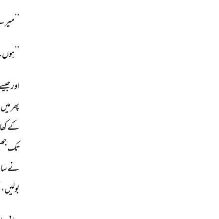
’’میر
’’ہوں۔
اور 
جیسے 
پھر 
میں 
کے 
کھا
تک 
جھنج
نے 
سا
بولیں،’