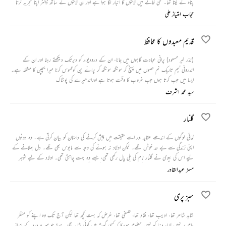
پناہ لے لیتا تھا۔ ممی خانے میں لاشوں کا انبار لگا ہوا ہے اور ان لاشوں کے ساتھ ڈاکٹر اپنا تجربہ کرتا
ہے۔
حجاب امتیاز علی
قدیم معبدوں کا محافظ
(نذر نیر مسعود) پرانی عبادت گاہوں میں جانا، ان کے درودیوار کو دیرتک دیکھتے رہنا اور ان کے
اندرونی نیم تاریک نم حصوں میں پہنچ کر سونگھ سونگھ کر پرانے پن کومحسوس کرنا میرا بچپن کا مشغلہ ہے۔
ایسا میں جب کرتا ہوں جب غروب کا وقت ہوتا ہے اوراندھیرے کی پوشاک
سید محمد اشرف
گلنار
کہانی لوگوں کے اندھے عقاید اور اسے حقیقت میں پیش کرنے کی داستان کو بیان کرتی ہے۔ وہ دونوں
اپنی زندگی سے بے حد خوش تھے۔ لیکن اولاد نہ ہونے کی وجہ سے مایوس بھی تھے۔ دل بہلانے کے
لیے اس کی بیوی نے گلنار نام کی بلی پال رکھی تھی، جسے وہ بہت چاہتی تھی۔ اولاد کے لیے شوہر
دوسری شادی کر لیتا ہے۔ لیکن دوسری شادی اس کی زندگی کے رخ کو ایک ایسا موڑ دیتی ہے کہ
مسز عبدالقادر
اسے خود اس پر یقین نہیں آتا۔
سبز پری
شاہد شاعر تھا، ادیب تھا، نقاد تھا، فلسفی تھا، غرض کہ بہت کچھ تھا لیکن آج تک وہ اپنے کو منظر
عام پر نہیں لایا، دنیا کو نہیں معلوم ہوسکا کہ کسی گوشہ میں کوئی شاہد بھی ہے؟ جو میر و درد کے انداز