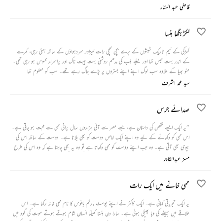
اس نے ایسے ایسے معرکے سر کیے کہ اپنی ایک الگ پہچان بنالی اور ساتھ ہی دوست و دشمن بھی،
قاضی عبد الستار
جنھیں ایک ایک کرکے اپنے راستے سے ہٹاتا چلا گیا۔
لکڑبگھا ہنسا
کھڑکی کے نیم تاریک شیشوں کے پرے بچی کھچی رات تیزاور سردہواؤں کے ساتھ بہتی رہی، کمرے
کے اندر بہت حبس تھا اور نیلے بلب کی مدھم روشنی بہت ہیبت ناک اور پراسرار محسوس ہو رہی تھی۔
منو بھیا کے علاوہ سب لوگ اپنے اپنے بستروں پر پڑے جاگ رہے تھے۔ سب کو معلوم تھا
سید محمد اشرف
صدائے جرس
’’یہ ایک ایسے شخص کی داستان ہے، جسے مصر سے آئی ہزاروں سال پرانی ممی سے محبت ہو جاتی ہے۔
اس ممی کو دکھانے کے لیے وہ اپنے ایک خاص دوست کو بھی بلاتا ہے۔ دوست کے ساتھ اس کی
بیوی بھی آتی ہے۔ وہ جب اپنے دوست کو ممی دکھاتا ہے تو وہ یہ بھی چاہتا ہے کہ وہ اس کی طرح
اس ممی سے اپنی محبت کا اظہار کرے۔ مگر دوست اپنی بیوی کی موجودگی میں اس سے اظہار محبت نہیں
مسز عبدالقادر
کر پاتا۔ اس کے بعد وہ اپنی بیوی کے ساتھ واپس اپنے گھر چلا آتا ہے۔ پھر کچھ ایسے واقعات ہونے
شروع ہوتے ہیں کہ اس کی زندگی کا پہیہ اسی کے خلاف گھومنا شروع ہو جاتا ہے۔‘‘
ممی خانے میں ایک رات
یہ ایک تجرباتی کہانی ہے۔ ایک ڈاکٹر نے اپنے پوسٹ مارٹم ہائوس کا نام ممی خانہ رکھا ہے۔ اس
علاقے میں ہیضے کی وبا پھیلی ہوئی ہے۔ سارا دن ہنستا کھیلتا انسان شام ہوتے ہوتے موت کی گود میں