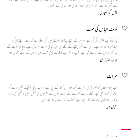
کے شعر کہتا ہے، جو انگریزی، اردو، فارسی اور ہندی کے شعرا پر
مجنوں گورکھپوری
کونٹ الیاس کی موت
یہ کہانی ایک ایسی لڑکی کی ہے جو سیر کے لیے پہاڑی علاقے میں گئی ہوئی ہے کہ اسے اپنے چچا کی
بیماری کا خط ملتا ہے۔ اس کے گھر پہنچنے کے اگلے ہی دن چچا کی موت ہو جاتی ہے۔ چچا کی موت کے
بعد گھر والوں کے سامنے کچھ ایسے عجیب و غریب واقعات پیش آتے ہیں جو ان کے لیے منحوس اور
ڈراؤنے ثابت ہوتے ہیں۔
حجاب امتیاز علی
میراث
جب ٹیپو سلطان کا گھوڑا ٹی ٹی نگر سے گزرا اور بان گنگا کے پل کے قریب پہنچا تو ایک جلیبی والے کو
دیکھ کر گھوڑا مچل گیا۔ تھکے مارے گھوڑے نے بہت دنوں سے جلیبیوں کی شکل نہیں دیکھی تھی۔ وہ
بدکا اور دو لتیاں اچھالنے لگا۔ ٹیپو اپنے گھوڑے کو بہت چاہتا تھا۔ پس
اقبال مجید