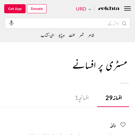
URD
Get App
Donate
شاعر
شعر
لغت
ویڈیو
ای-کتاب
مسٹری پر افسانے
افسانہ
29
افسانچہ
1
وقفہ