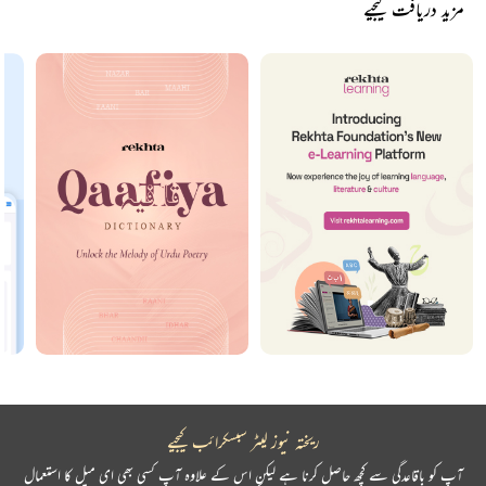
مزید دریافت کیجیے
ریختہ نیوز لیٹر سبسکرائب کیجیے
آپ کو باقاعدگی سے کچھ حاصل کرنا ہے لیکن اس کے علاوہ آپ کسی بھی ای میل کا استعمال