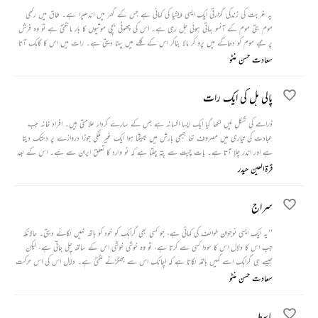
یہ غربت کی زندگی گزارتی ایک ایسی ویشیا کی کہانی ہے جس کے گھر میں اندھیرا ہے۔ طاق میں رکھی
موم بتی موم کے آنسو بہاتی ہوئی جل رہی ہے۔ اس کی چھوٹی بچی موتیوں کا ہار مانگتی ہے تو وہ فرش
پر جمے موم کو دھاگے میں پرو کر مالا بناکر اس کے گلے میں پہنا دیتی ہے۔ رات میں اس کا گاہک آتا
ہے۔ اس سے الگ ہونے پر وہ تھک جاتی ہے، تبھی اسے اپنی بچی کا خیال آتا ہے اور وہ اس کے
سعادت حسن منٹو
چھوٹے پلنگ کے پاس جاکر اسے اپنی بانہوں میں بھر لیتی ہے۔
پالی ہل کی ایک رات
ڈرامے کی شکل مٰیں لکھا گیا ایک ایسا افسانہ ہے جس کے سارے کردار علامتی ہیں۔ افراد خانہ جب
عبادت کی تیاری میں مصروف تھا جبھی بارش میں بھیگتا ہوا ایک غیر ملکی جوڑا دروازے پر دستک دیتا
ہے اور اندر چلا آتا ہے۔ بات چیت سے پتہ چلتا ہے کہ نو وارد کا تعلق ایران سے ہے۔ اس کے بعد
واقعات کا ایک ایسا سلسلہ شروع ہوتا ہے جو سب کچھ بدل کر رکھ دیتا ہے۔
قرۃالعین حیدر
سراج
’’یہ ایک ایسی نوجوان طوائف کی کہانی ہے، جو کسی بھی گراہک کو خود کو ہاتھ نہیں لگانے دیتی۔ حالانکہ
جب اس کا دلال اس کا سودا کسی سے کرتا ہے، تو وہ خوشی خوشی اس کے ساتھ چلی جاتی ہے، لیکن
جیسے ہی گراہک اسے کہیں ہاتھ لگاتا ہے کہ اچانک اس سے جھگڑنے لگتی ہے۔ دلال اس کی اس حرکت
سے بہت پریشان رہتا ہے، پر وہ اسے خود سے الگ بھی نہیں کر پاتا ہے، کیونکہ وہ اس سے محبت
سعادت حسن منٹو
کرنے لگا ہے۔ ایک روز وہ دلال کے ساتھ لاہور چلی جاتی ہے۔ وہاں وہ اس نوجوان سے ملتی ہے، جو
اسے گھر سے بھگا کر ایک سرائے میں تنہا چھوڑ گیا تھا۔‘‘
باسط