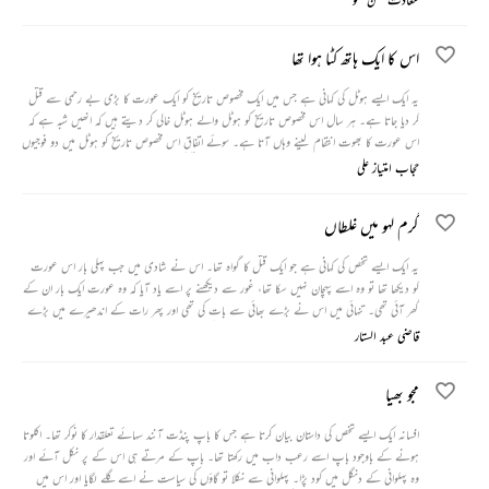
اگر کبھی وہ پرانے مرد کے پاس چھوٹ گیا تو اس نے خط لکھ کر اسے منگوا لیا۔ جب وہ ایک شاعر کو
چھوڑ کر گئی تو اس نے اس کا موچنا دینے سے انکار کر دیا تاکہ رشتہ کی ایک وجہ تو بنی رہے۔
اس کا ایک ہاتھ کٹا ہوا تھا
یہ ایک ایسے ہوٹل کی کہانی ہے جس میں ایک مخصوص تاریخ کو ایک عورت کا بڑی بے رحمی سے قتل
کر دیا جاتا ہے۔ ہر سال اس مخصوص تاریخ کو ہوٹل والے ہوٹل خالی کر دیتے ہیں کہ انھیں شبہ ہے کہ
اس عورت کا بھوت انتقام لینے وہاں آتا ہے۔ سوئے اتفاق اس مخصوص تاریخ کو ہوٹل میں دو فوجیوں
کا قیام ہوتا ہے اور انھوں نے اس عورت اور اس کے قتل کی پوری حقیقت سامنے رکھ دی۔
حجاب امتیاز علی
گرم لہو میں غلطاں
یہ ایک ایسے شخص کی کہانی ہے جو ایک قتل کا گواہ تھا۔ اس نے شادی میں جب پہلی بار اس عورت
کو دیکھا تھا تو وہ اسے پہچان نہیں سکا تھا، غور سے دیکھنے پر اسے یاد آیا کہ وہ عورت ایک بار ان کے
گھر آئی تھی۔ تنہائی میں اس نے بڑے بھائی سے بات کی تھی اور پھر رات کے اندھیرے میں بڑے
بھائی نے ایک بیگ کو ٹھکانے لگانے کے لیے کچھ لوگوں کو دیا تھا، اس بیگ میں لاش تھی۔ اس
قاضی عبد الستار
نے یہ سب کچھ اپنی آنکھوں سے دیکھا تھا مگر چاہ کر بھی کچھ نہیں کر سکا تھا۔
مجو بھیا
افسانہ ایک ایسے شخص کی داستان بیان کرتا ہے جس کا باپ پنڈت آنند سہائے تعلقدار کا نوکر تھا۔ اکلوتا
ہونے کے باوجود باپ اسے رعب داب میں رکھتا تھا۔ باپ کے مرتے ہی اس کے پر نکل آئے اور
وہ پہلوانی کے دنگل میں کود پڑا۔ پہلوانی سے نکلا تو گاؤں کی سیاست نے اسے گلے لگایا اور اس میں