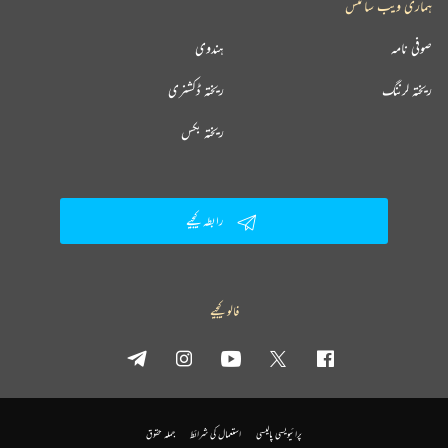
ہماری ویب سائٹس
صوفی نامہ
ہندوی
ریختہ لرننگ
ریختہ ڈکشنری
ریختہ بکس
رابطہ کیجیے
فالو کیجیے
پرائیویسی پالیسی
استعمال کی شرائط
جملہ حقوق