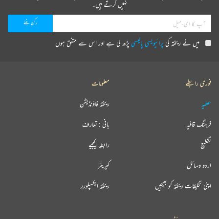
نہیں کرتے ہیں۔
میں نے ریختہ کی
پرائیویسی پالیسی
پڑھ لی ہے اور اس سے متفق ہوں
فوری رابطے
معلومات
عطیہ
ریختہ فاؤنڈیشن
فرہنگ قافیہ
بانی : تعارف
تقطیع
رابطہ کیجیے
اردو وسائل
کیریئر
اپنی تخلیقات ریختہ کو بھیجیں
ریختہ ایکسپلورر