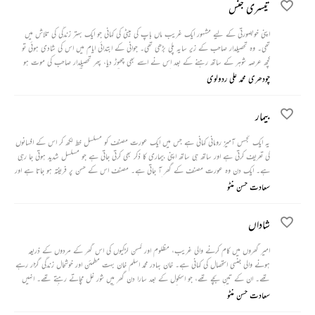
تیسری جنس
اپنی خوبصورتی کے لیے مشہور ایک غریب ماں باپ کی بیٹی کی کہانی جو ایک بہتر زندگی کی تلاش میں
تھی۔ وہ تحصیلدار صاحب کے زیر سایہ پلی بڑھی تھی۔ جوانی کے ابتدائی ایام میں اس کی شادی ہوئی تو
کچھ عرصہ شوہر کے ساتھ رہنے کے بعد اس نے اسے بھی چھوڑ دیا، پھر تحصیلدار صاحب کی موت ہو
گئی۔ بعد میں ایک مردوں جیسی قدوقامت کی عورت اس کے گھر میں رہنے لگی اور لوگوں کے درمیان
چودھری محمد علی ردولوی
ان کے بارے میں طرح طرح کی باتیں ہونے لگیں۔
بیمار
یہ ایک تجسس آمیز رومانی کہانی ہے جس میں ایک عورت مصنف کو مسلسل خط لکھ کر اس کے افسانوں
کی تعریف کرتی ہے اور ساتھ ہی ساتھ اپنی بیماری کا ذکر بھی کرتی جاتی ہے جو مسلسل شدید ہوتی جا رہی
ہے۔ ایک دن وہ عورت مصنف کے گھر آ جاتی ہے۔ مصنف اس کے حسن پر فریفتہ ہو جاتا ہے اور
تبھی اسے معلوم ہوتا ہے کہ وہ عورت اس کی بیوی ہے جس سے ڈیڑھ برس پہلے اس نے نکاح کیا
سعادت حسن منٹو
تھا۔
شاداں
امیر گھروں میں کام کرنے والی غریب، مظلوم اور کمسن لڑکیوں کی اس گھر کے مردوں کے ذریعہ
ہونے والی جنسی استحصال کی کہانی ہے۔ خان بہادر محمد اسلم خان بہت مطمئن اور خوشحال زندگی گزار رہے
تھے۔ ان کے تین بچے تھے، جو اسکول کے بعد سارا دن گھر میں شور غل مچاتے رہتے تھے۔ انہیں
دنوں ایک عیسائی لڑکی شاداں ان کے گھر میں کام کرنے آنے لگی۔ وہ بھی بچی تھی، لیکن اچانک ہی
سعادت حسن منٹو
اس میں جوانی کے رنگ ڈھنگ دکھنے لگے۔ ایک روز خان صاحب کو شاداں کے زنا کے الزام میں