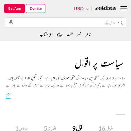
URD
Get App
Donate
شاعر
شعر
لغت
ویڈیو
ای-کتاب
سیاست پر اقوال
سیاست پرشاعری ایک معنی
میں سیاست کی منفی صورتوں کا بیانیہ ہے ۔ایک تخلیق کار اپنے آس پاس
بکھری ہوئی دنیا سے باخبری کی جس گہری سطح پر ہوتا ہے وہ ایک عام سے آدمی کے دائرہ سے باہر ہے
۔ ان شعروں میں آپ دیکھیں گے کہ شاعر سیاست، سیاسی نظام اور سیاستدانوں کو کس الگ اور منفرد
مزید
نقطۂ نظر سے دیکھتا ہے اور ان پر تبصرہ کرتا ہے ۔
غزل
16
قول
9
افسانہ
5
مزاحیہ
1