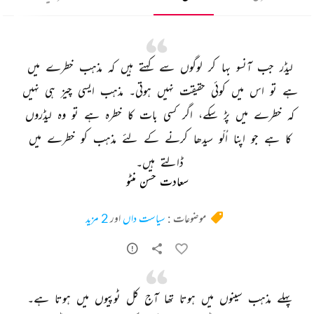
لیڈر 
جب 
آنسو 
بہا 
کر 
لوگوں 
سے 
کہتے 
ہیں 
کہ 
مذہب 
خطرے 
میں 
ہے 
تو 
اس 
میں 
کوئی 
حقیقت 
نہیں 
ہوتی۔ 
مذہب 
ایسی 
چیز 
ہی 
نہیں 
کہ 
خطرے 
میں 
پڑ 
سکے، 
اگر 
کسی 
بات 
کا 
خطرہ 
ہے 
تو 
وہ 
لیڈروں 
کا 
ہے 
جو 
اپنا 
اُلّو 
سیدھا 
کرنے 
کے 
لئے 
مذہب 
کو 
خطرے 
میں 
ڈالتے 
ہیں۔ 
سعادت حسن منٹو
موضوعات :
سیاست داں
اور
2 مزید
پہلے 
مذہب 
سینوں 
میں 
ہوتا 
تھا 
آج 
کل 
ٹوپیوں 
میں 
ہوتا 
ہے۔ 