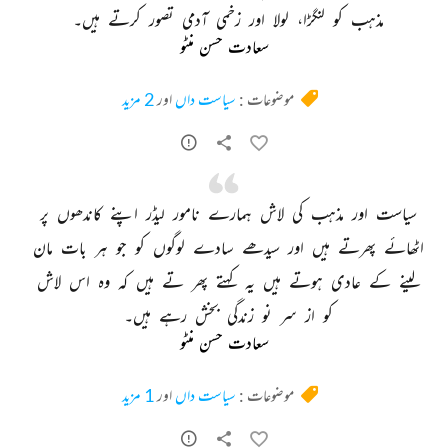
مذہب 
کو 
لنگڑا، 
لولا 
اور 
زخمی 
آدمی 
تصور 
کرتے 
ہیں۔ 
سعادت حسن منٹو
موضوعات :
سیاست داں
اور
2 مزید
سیاست 
اور 
مذہب 
کی 
لاش 
ہمارے 
نامور 
لیڈر 
اپنے 
کاندھوں 
پر 
اٹھائے 
پھرتے 
ہیں 
اور 
سیدھے 
سادے 
لوگوں 
کو 
جو 
ہر 
بات 
مان 
لینے 
کے 
عادی 
ہوتے 
ہیں 
یہ 
کہتے 
پھر 
تے 
ہیں 
کہ 
وہ 
اس 
لاش 
کو 
از 
سر 
نو 
زندگی 
بخش 
رہے 
ہیں۔ 
سعادت حسن منٹو
موضوعات :
سیاست داں
اور
1 مزید