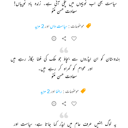
سیاست 
بھی 
اب 
ٹوپیوں 
میں 
چلی 
آئی 
ہے۔ 
زندہ 
باد 
ٹوپیاں! 
سعادت حسن منٹو
موضوعات :
سیاست داں
اور
2 مزید
ہندوستان 
کو 
ان 
لیڈروں 
سے 
بچاؤ 
جو 
ملک 
کی 
فضا 
بگاڑ 
رہے 
ہیں 
اور 
عوام 
کو 
گمراہ 
کر 
رہے 
ہیں۔ 
سعادت حسن منٹو
موضوعات :
رہنما
اور
2 مزید
یہ 
لوگ 
جنہیں 
عرف 
عام 
میں 
لیڈر 
کہا 
جاتا 
ہے، 
سیاست 
اور 