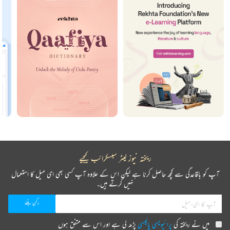
ریختہ نیوز لیٹر سبسکرائب کیجیے
آپ کو باقاعدگی سے کچھ حاصل کرنا ہے لیکن اس کے علاوہ آپ کسی بھی ای میل کا استعمال
نہیں کرتے ہیں۔
میں نے ریختہ کی
پرائیویسی پالیسی
پڑھ لی ہے اور اس سے متفق ہوں