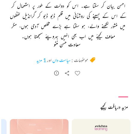
احسن 
بیان 
کر 
سکتا 
ہے۔ 
اس 
کو 
دولت 
کے 
طور 
پر 
استعمال 
کر 
کے 
اس 
کے 
پسینے 
کی 
روشنائی 
میں 
قلم 
ڈبو 
ڈبو 
کر 
گرانڈیل 
لفظوں 
میں 
منشور 
لکھنے 
والے، 
ہو 
سکتا 
ہے 
بڑے 
مخلص 
آدمی 
ہوں، 
مگر 
معاف 
کیجئے 
میں 
اب 
بھی 
انہیں 
بہروپئے 
سمجھتا 
ہوں۔ 
سعادت حسن منٹو
موضوعات :
سیاست داں
اور
1 مزید
مزید دریافت کیجیے