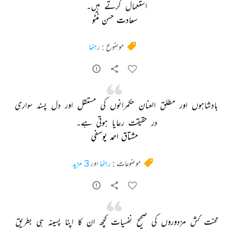
استعمال 
کرتے 
ہیں۔ 
سعادت حسن منٹو
موضوع :
رہنما
بادشاہوں 
اور 
مطلق 
العنان 
حکمرانوں 
کی 
مستقل 
اور 
دل 
پسند 
سواری 
در 
حقیقت 
رعایا 
ہوتی 
ہے۔ 
مشتاق احمد یوسفی
موضوعات :
رہنما
اور
3 مزید
محنت 
کش 
مزدوروں 
کی 
صحیح 
نفسیات 
کچھ 
ان 
کا 
اپنا 
پسینہ 
ہی 
بطریق 