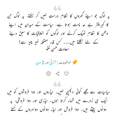
یہ 
لوگ 
جو 
اپنے 
گھروں 
کا 
نظام 
درست 
نہیں 
کر 
سکتے، 
یہ 
لوگ 
جن 
کا 
کیریکٹر 
بے 
حد 
پست 
ہوتا 
ہے، 
سیاست 
کے 
میدان 
میں 
اپنے 
وطن 
کا 
نظام 
ٹھیک 
کرنے 
اور 
لوگوں 
کو 
اخلاقیات 
کا 
سبق 
دینے 
کے 
لئے 
نکلتے 
ہیں۔۔۔ 
کس 
قدر 
مضحکہ 
خیز 
چیز 
ہے! 
سعادت حسن منٹو
موضوعات :
آئرنی
اور
2 مزید
سیاسیات 
سے 
مجھے 
کوئی 
دلچسپی 
نہیں۔ 
لیڈروں 
اور 
دوا 
فروشوں 
کو 
میں 
ایک 
ہی 
زمرے 
میں 
شمار 
کرتا 
ہوں۔ 
لیڈری 
اور 
دوا 
فروشی، 
یہ 
دونوں 
پیشے 
ہیں۔ 
دوا 
فروش 
اور 
لیڈر 
دونوں 
دوسروں 
کے 
نسخے 