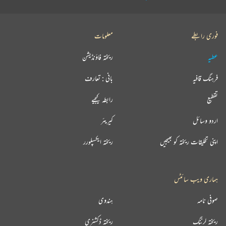
فوری رابطے
معلومات
عطیہ
ریختہ فاؤنڈیشن
فرہنگ قافیہ
بانی : تعارف
تقطیع
رابطہ کیجیے
اردو وسائل
کیریئر
اپنی تخلیقات ریختہ کو بھیجیں
ریختہ ایکسپلورر
ہماری ویب سائٹس
صوفی نامہ
ہندوی
ریختہ لرننگ
ریختہ ڈکشنری