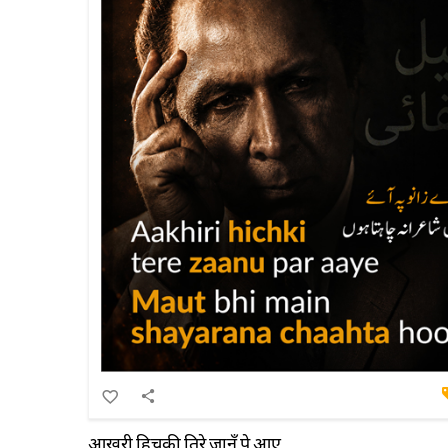
आख़री हिचकी तिरे ज़ानूँ पे आए