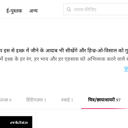
ई-पुस्तक
अन्य
स से इश्क़ में जीने के आदाब भी सीखेंगे और हिज्र-ओ-विसाल को गु
समें इश्क़ के हर रंग, हर भाव और हर एहसास को अभिव्यक्त करने वाले श
ं के बीच साझा कीजिए.
पू
़ितआ
हिंदी ग़ज़ल
रुबाई
चित्र/छाया शायरी
8
1
1
97