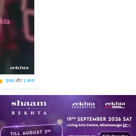
इश्क़
और
1 अन्य