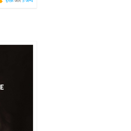
इश्क़
और
5 अन्य