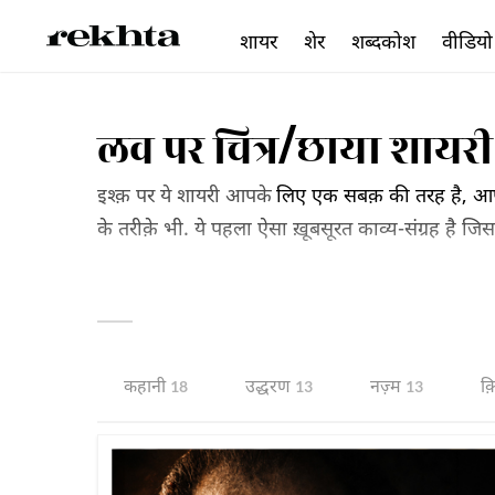
शायर
शेर
शब्दकोश
वीडियो
लव पर चित्र/छाया शायरी
इश्क़ पर ये शायरी आपके
लिए एक सबक़ की तरह है, आप इ
के तरीक़े भी. ये पहला ऐसा ख़ूबसूरत काव्य-संग्रह है जि
जमा किया गया है.आप इन्हें पढ़िए और इश्क़ करने वालो
शेर
कहानी
उद्धरण
नज़्म
क
129
18
13
13