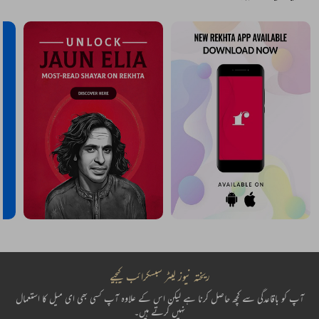
ریختہ نیوز لیٹر سبسکرائب کیجیے
آپ کو باقاعدگی سے کچھ حاصل کرنا ہے لیکن اس کے علاوہ آپ کسی بھی ای میل کا استعمال
نہیں کرتے ہیں۔