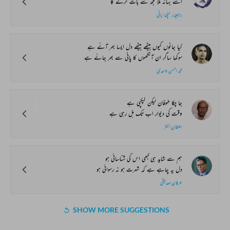
اسے بہانہ ملا مجھ سے بات کرنے کا
راجیندر منچندا بانی
کیا جانوں کیوں بیٹھے بیٹھے دل ایسا بھر آئے ہے
سوکھا ساگر ان آنکھوں کا پانی سے بھر جائے ہے
محمد احسن واحدی
جا چکا طوفان لیکن کپکپی ہے
وقت کی دیوار اب تک ہل رہی ہے
سلطان اختر
ہم سے شاید ہی کبھی اس کی شناسائی ہو
دل یہ چاہے ہے کہ شہرت ہو نہ رسوائی ہو
عرفان صدیقی
SHOW MORE SUGGESTIONS