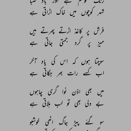
رنگ 
موسم 
ہے 
اور 
باد 
صبا 
شہر 
کوچوں 
میں 
خاک 
اڑاتی 
ہے 
فرش 
پر 
کاغذ 
اڑتے 
پھرتے 
ہیں 
میز 
پر 
گرد 
جمتی 
جاتی 
ہے 
سوچتا 
ہوں 
کہ 
اس 
کی 
یاد 
آخر 
اب 
کسے 
رات 
بھر 
جگاتی 
ہے 
میں 
بھی 
اذن 
نوا 
گری 
چاہوں 
بے 
دلی 
بھی 
تو 
لب 
ہلاتی 
ہے 
سو 
گئے 
پیڑ 
جاگ 
اٹھی 
خوشبو 