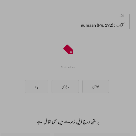
مأخذ :
کتاب
: gumaan (Pg. 192)
موضوعات
اداسی
مایوسی
یاد
یہ متن درج ذیل زمرے میں بھی شامل ہے