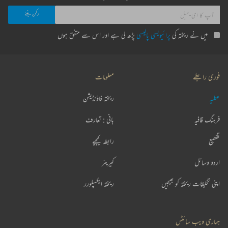
میں نے ریختہ کی
پرائیویسی پالیسی
پڑھ لی ہے اور اس سے متفق ہوں
فوری رابطے
معلومات
عطیہ
ریختہ فاؤنڈیشن
فرہنگ قافیہ
بانی : تعارف
تقطیع
رابطہ کیجیے
اردو وسائل
کیریئر
اپنی تخلیقات ریختہ کو بھیجیں
ریختہ ایکسپلورر
ہماری ویب سائٹس