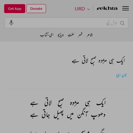
URD
Get App
Donate
شاعر
شعر
لغت
ویڈیو
ای-کتاب
ایک ہی مژدہ صبح لاتی ہے
جون ایلیا
ایک 
ہی 
مژدہ 
صبح 
لاتی 
ہے 
دھوپ 
آنگن 
میں 
پھیل 
جاتی 
ہے 