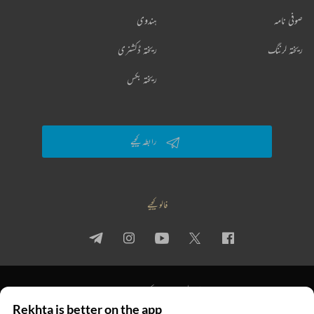
صوفی نامہ
ہندوی
ریختہ لرننگ
ریختہ ڈکشنری
ریختہ بکس
رابطہ کیجیے
فالو کیجیے
پرائیویسی پالیسی
استعمال کی شرائط
جملہ حقوق
Rekhta is better on the app
© 2026 Rekhta™ Foundation. All rights reserved.