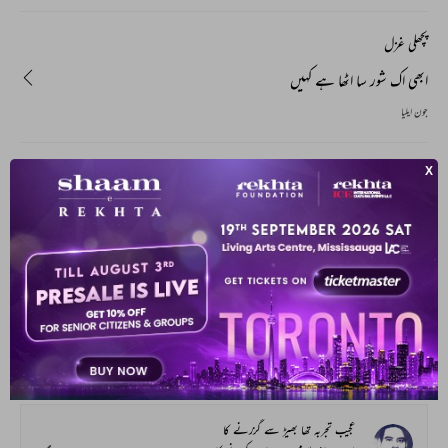
پچھلی غزل
ابھی اک شور سا اٹھا ہے کہیں
جون ایلیا
آپ یہ بھی پڑھ سکتے ہیں
ہماری پسند
غم یہ نہیں کہ غم سے ملاقات ہوئی
غم ہے کہ راہ_غم میں خرافات ہو گئی
عتیق اثر
عجیب تجربہ تھا بھیڑ سے گزرنے کا