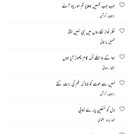
جب جب تمہیں بھلایا تم اور یاد آئے
راجیندر کرشن
نظر نواز نظاروں میں جی نہیں لگتا
شکیل بدایونی
ہوا کے واسطے اک کام چھوڑ آیا ہوں
اعجاز رحمانی
کہیں سے موت کو لاؤ کہ غم کی رات کٹے
راجیندر کرشن
دل کو تسکین یار لے ڈوبی
خمار بارہ بنکوی