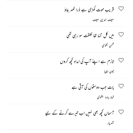
قریب موت کھڑی ہے ذرا ٹھہر جاؤ
سیف الدین سیف
میں کل تنہا تھا خلقت سو رہی تھی
محسن نقوی
لازم ہے اپنے آپ کی امداد کچھ کروں
جون ایلیا
بات جب دوستوں کی آتی ہے
خمار بارہ بنکوی
آسماں کچھ بھی نہیں اب تیرے کرنے کے لیے
شہریار