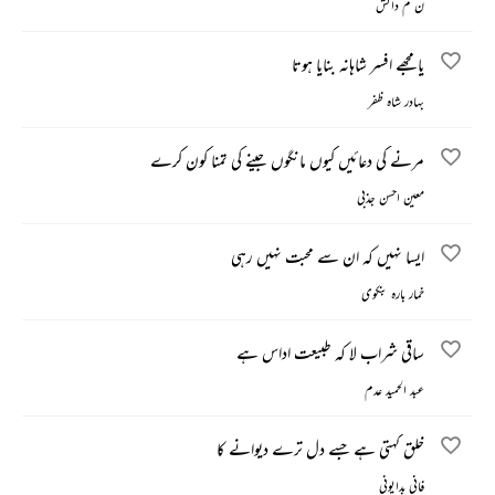
ن م دانش
یا مجھے افسر شاہانہ بنایا ہوتا
بہادر شاہ ظفر
مرنے کی دعائیں کیوں مانگوں جینے کی تمنا کون کرے
معین احسن جذبی
ایسا نہیں کہ ان سے محبت نہیں رہی
خمار بارہ بنکوی
ساقی شراب لا کہ طبیعت اداس ہے
عبد الحمید عدم
خلق کہتی ہے جسے دل ترے دیوانے کا
فانی بدایونی