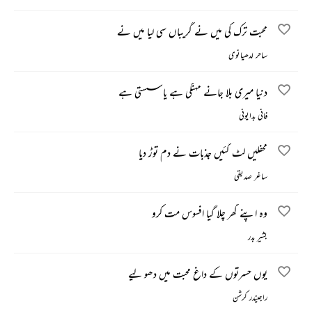
محبت ترک کی میں نے گریباں سی لیا میں نے
ساحر لدھیانوی
دنیا میری بلا جانے مہنگی ہے یا سستی ہے
فانی بدایونی
محفلیں لٹ گئیں جذبات نے دم توڑ دیا
ساغر صدیقی
وہ اپنے گھر چلا گیا افسوس مت کرو
بشیر بدر
یوں حسرتوں کے داغ محبت میں دھو لیے
راجیندر کرشن