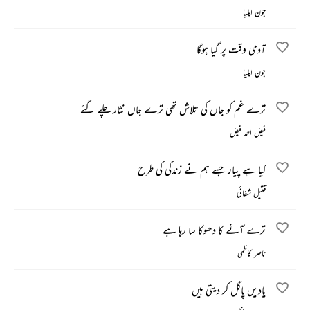
جون ایلیا
آدمی وقت پر گیا ہوگا
جون ایلیا
ترے غم کو جاں کی تلاش تھی ترے جاں نثار چلے گئے
فیض احمد فیض
کیا ہے پیار جسے ہم نے زندگی کی طرح
قتیل شفائی
ترے آنے کا دھوکا سا رہا ہے
ناصر کاظمی
یادیں پاگل کر دیتی ہیں