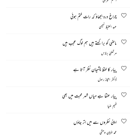
اسلم صحرائی
چراغ درد بجھاؤ کہ رات ختم ہوئی
عبد الحفیظ نعیمی
ماضی کو برا کہتے ہیں ہم لوگ عجب ہیں
مرتضیٰ برلاس
پیار کا لفظ پشیمان نظر آتا ہے
ڈاکٹر اعجاز رسول
پیار عنقا ہے میاں شہر محبت میں بھی
فہیم ضیا
اپنی نظروں سے میں اتر جاؤں
محمد اذہان وحشی