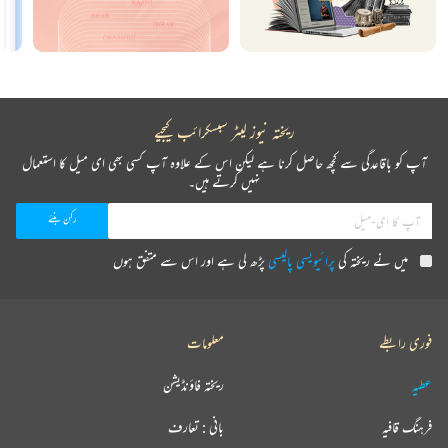
ریختہ نیوز لیٹر سبسکرائب کیجیے
آپ کو باقاعدگی سے کچھ حاصل کرنا ہے لیکن اس کے علاوہ آپ کسی بھی ای میل کا استعمال
نہیں کرتے ہیں۔
میں نے ریختہ کی
پرائیویسی پالیسی
پڑھ لی ہے اور اس سے متفق ہوں
فوری رابطے
معلومات
عطیہ
ریختہ فاؤنڈیشن
فرہنگ قافیہ
بانی : تعارف