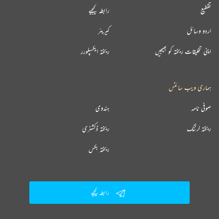
تقطیع
رابطہ کیجیے
اردو وسائل
کیریئر
اپنی تخلیقات ریختہ کو بھیجیں
ریختہ ایکسپلورر
ہماری ویب سائٹس
صوفی نامہ
ہندوی
ریختہ لرننگ
ریختہ ڈکشنری
ریختہ بکس
رابطہ کیجیے