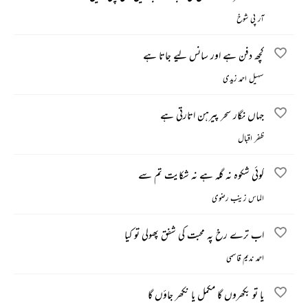
آر پی شوخ
کچھ دفن ہے اور سانس لیے جاتا ہے
سہیل احمد زیدی
جہاں نگار سحر پیرہن اتارتی ہے
ظفر اقبال
کوئی شکوہ نہ گلہ ہے نہ شکایت تم سے
الماس زینب رضوی
اب ترے رخ پہ محبت کی شفق پھولی تو کیا
احمد ندیم قاسمی
یا تو بکھروں گا مکمل یا نکھر جاؤں گا