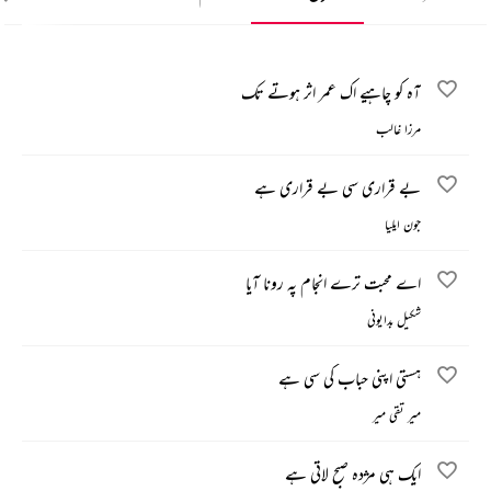
آہ کو چاہیے اک عمر اثر ہوتے تک
مرزا غالب
بے قراری سی بے قراری ہے
جون ایلیا
اے محبت ترے انجام پہ رونا آیا
شکیل بدایونی
ہستی اپنی حباب کی سی ہے
میر تقی میر
ایک ہی مژدہ صبح لاتی ہے