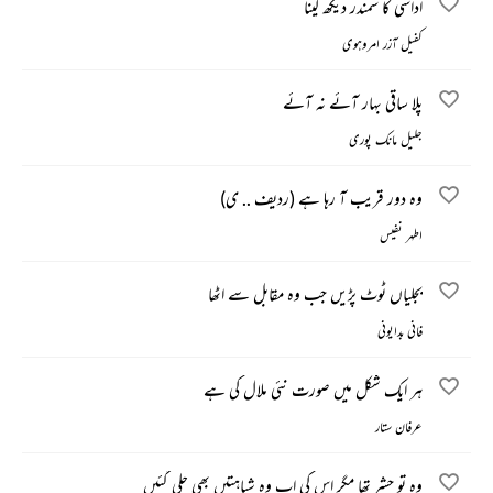
اداسی کا سمندر دیکھ لینا
کفیل آزر امروہوی
پلا ساقی بہار آئے نہ آئے
جلیل مانک پوری
وہ دور قریب آ رہا ہے (ردیف .. ی)
اطہر نفیس
بجلیاں ٹوٹ پڑیں جب وہ مقابل سے اٹھا
فانی بدایونی
ہر ایک شکل میں صورت نئی ملال کی ہے
عرفان ستار
وہ تو حشر تھا مگر اس کی اب وہ شباہتیں بھی چلی گئیں