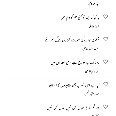
سید محمد وقیع
یہ کیا کہ نیند آ گئی ہم کو دم سحر
عزیز بھارتی
شکستہ خواب کی صورت گزاری زندگی ہم نے
اطیب انور ساحل
روز اک نیا سورج ہے تری عطاؤں میں
احمد ندیم قاسمی
کیا ہے اس شہر پہ بھی راہبروں کا احسان
عبد الحفیظ نعیمی
وہ غم ملا جو عیاں بھی نہیں نہاں بھی نہیں