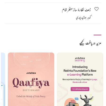
زلف نظارۂ ساز منظر شام
گوہر ہوشیارپوری
مزید دریافت کیجیے