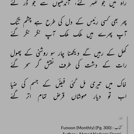
راہ 
میں 
جو 
ٹھہر 
گئے، 
آندھیوں 
سے 
جو 
ڈر 
گئے 
پھر 
بھی 
کسی 
رئیس 
کے 
دل 
کی 
طرح 
ہے 
چشم 
تنگ 
آپ 
پھرے 
ہیں 
ملک 
ملک 
آپ 
نگر 
نگر 
گئے 
کھل 
کے 
رہیں 
گے 
دیکھنا 
چار 
سو 
روشنی 
کے 
پھول 
رات 
کے 
دشت 
کی 
طرف 
نقش 
گر 
سحر 
گئے 
خاک 
میں 
تیری 
مل 
گئی 
فیضؔ 
کے 
جسم 
کی 
ضیا 
اب 
تو 
دیار 
مہوشاں 
قرض 
تمام 
اتر 
گئے 
مأخذ :
کتاب
: Funoon (Monthly) (Pg. 300)
Author
: Ahmad Nadeem Qasmi