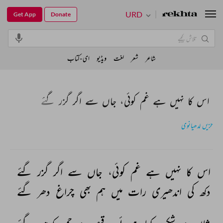
URD
Get App
Donate
شاعر
شعر
لغت
ویڈیو
ای-کتاب
اس کا نہیں ہے غم کوئی، جاں سے اگر گزر گئے
حزیں لدھیانوی
اس 
کا 
نہیں 
ہے 
غم 
کوئی، 
جاں 
سے 
اگر 
گزر 
گئے 
دکھ 
کی 
اندھیری 
رات 
میں 
ہم 
بھی 
چراغ 
دھر 
گئے 