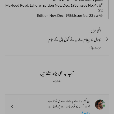
مطبع
: 4 Maklood Road, Lahore (Edition Nov. Dec. 1985,Issue No.
23)
اشاعت
: Edition Nov. Dec. 1985,Issue No. 23
اگلی غزل
پھول کا پیغام لے جائے کوئی مالی کے نام
حزیں لدھیانوی
آپ یہ بھی پڑھ سکتے ہیں
ہماری پسند
دن گزر جاتا ہے پر رات سے جی ڈرتا ہے
چھت شکستہ ہو تو برسات سے جی ڈرتا ہے
مرغوب علی