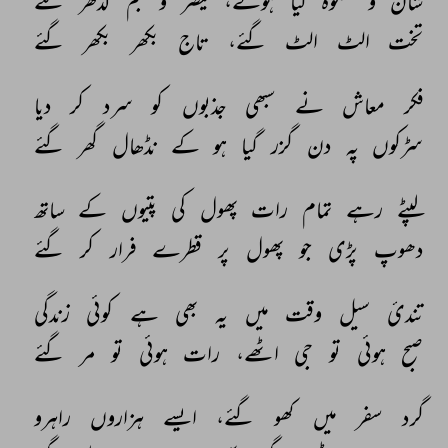
شان 
و 
شکوہ 
کیا 
ہوئے، 
قیصر 
و 
جم 
کدھر 
گئے 
تخت 
الٹ 
الٹ 
گئے، 
تاج 
بکھر 
بکھر 
گئے 
فکر 
معاش 
نے 
سبھی 
جذبوں 
کو 
سرد 
کر 
دیا 
سڑکوں 
پہ 
دن 
گزر 
گیا 
ہو 
کے 
نڈھال 
گھر 
گئے 
لپٹے 
رہے 
تمام 
رات 
پھول 
کی 
پتیوں 
کے 
ساتھ 
دھوپ 
پڑی 
جو 
پھول 
پر 
قطرے 
فرار 
کر 
گئے 
تندیٔ 
سیل 
وقت 
میں 
یہ 
بھی 
ہے 
کوئی 
زندگی 
صبح 
ہوئی 
تو 
جی 
اٹھے، 
رات 
ہوئی 
تو 
مر 
گئے 
گرد 
سفر 
میں 
کھو 
گئے، 
ایسے 
ہزاروں 
راہرو 