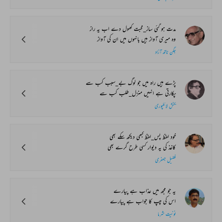
مدت ہو گئی ساز_محبت کھول دے اب یہ راز
وہ میری آواز ہیں بانہوں میں ان کی آواز
جگن ناتھ آزاد
پڑے ہیں راہ میں جو لوگ بے_سبب کب سے
پکارتی ہے انہیں منزل_طلب کب سے
بخش لائلپوری
خود لفظ پس_لفظ کبھی دیکھ سکے بھی
کاغذ کی یہ دیوار کسی طرح گرے بھی
فضیل جعفری
یہ جو مجھ میں عذاب ہے پیارے
اس کی چپ کا جواب ہے پیارے
نونیت شرما