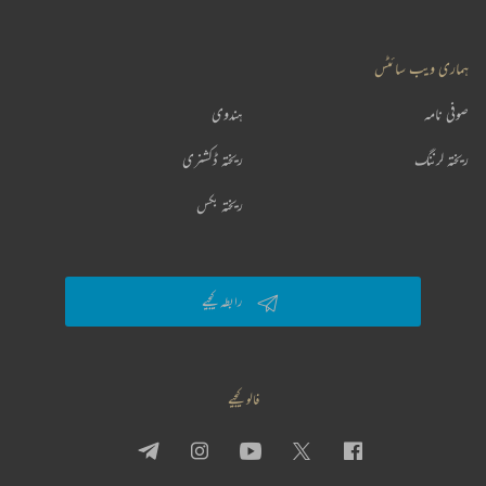
ہماری ویب سائٹس
صوفی نامہ
ہندوی
ریختہ لرننگ
ریختہ ڈکشنری
ریختہ بکس
رابطہ کیجیے
فالو کیجیے