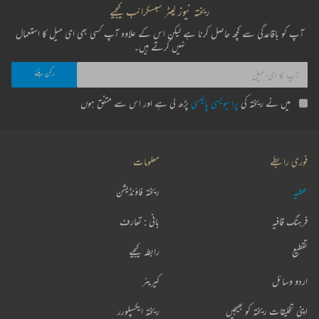
ریختہ نیوز لیٹر سبسکرائب کیجیے
آپ کو باقاعدگی سے کچھ حاصل کرنا ہے لیکن اس کے علاوہ آپ کسی بھی ای میل کا استعمال
نہیں کرتے ہیں۔
میں نے ریختہ کی
پرائیویسی پالیسی
پڑھ لی ہے اور اس سے متفق ہوں
فوری رابطے
معلومات
عطیہ
ریختہ فاؤنڈیشن
فرہنگ قافیہ
بانی : تعارف
تقطیع
رابطہ کیجیے
اردو وسائل
کیریئر
اپنی تخلیقات ریختہ کو بھیجیں
ریختہ ایکسپلورر