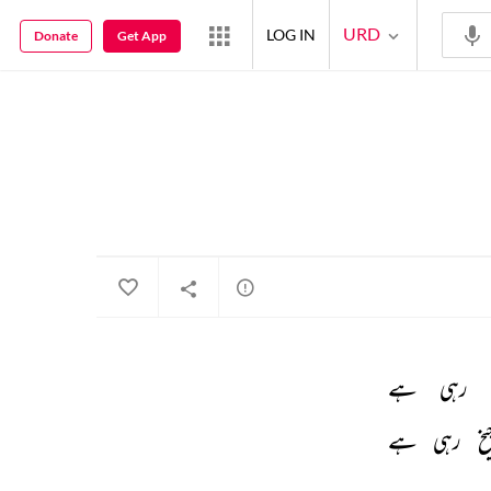
URD
LOG IN
Donate
Get App
رہی 
ہے 
یخ 
رہی 
ہے 