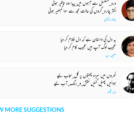
درد_مسلسل سے آہوں میں پیدا وہ تاثیر ہوئی
اکثر چارہ_گروں کی حالت مجھ سے سوا گمبھیر ہوئی
عاجز ماتوی
یہ دل کی داستان ہے کہ دل غلام کر دیا
عجیب لوگ آپ ہیں عجیب کام کر دیا
صبیحہ صبا
گھروں میں سبزہ چھتوں پر گل_سحاب لیے
ہوائیں پھیل گئیں نقش_و_رنگ_آب لیے
نذیر قیصر
 MORE SUGGESTIONS