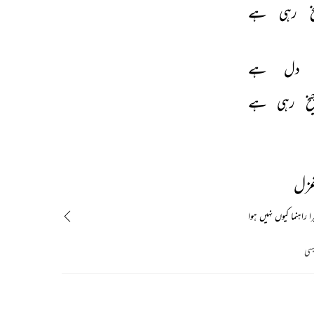
خ 
رہی 
ہے 
دل 
ہے 
یخ 
رہی 
ہے 
غزل
ا راہنما کیوں نہیں ہوا
سی