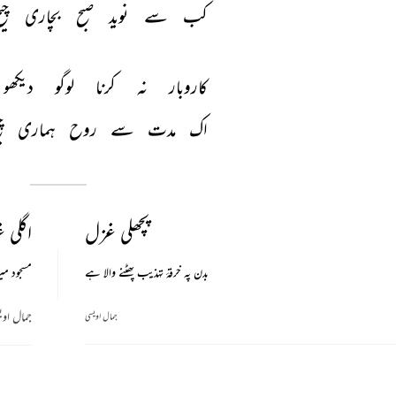
کب 
سے 
نوید 
صبح 
بچاری 
چی
کاروبار 
نہ 
کرنا 
لوگو 
دیکھو 
اک 
مدت 
سے 
روح 
ہماری 
چ
پچھلی غزل
اگلی 
بدن پہ خرقۂ تہذیب پھٹنے والا ہے
مسجود میر
جمال اوی
جمال اویسی