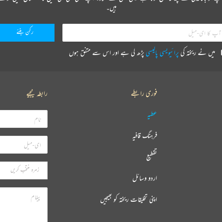
ہیں۔
میں نے ریختہ کی
پرائیویسی پالیسی
پڑھ لی ہے اور اس سے متفق ہوں
فوری رابطے
رابطہ کیجیے
عطیہ
فرہنگ قافیہ
تقطیع
اردو وسائل
اپنی تخلیقات ریختہ کو بھیجیں