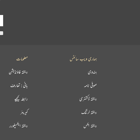
ہماری ویب سائٹس
معلومات
ہندوی
ریختہ فاؤنڈیشن
صوفی نامہ
بانی : تعارف
ریختہ ڈکشنری
رابطہ کیجیے
ریختہ لرننگ
کیریئر
ریختہ بکس
ریختہ ایکسپلورر