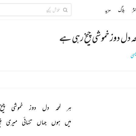
ثر
بلاگ
مزید
محہ دل دوز خموشی چیخ رہی ہے
سی
ہر 
لمحہ 
دل 
دوز 
خموشی 
چیخ 
میں 
ہوں 
جہاں 
تنہائی 
میری 
چ