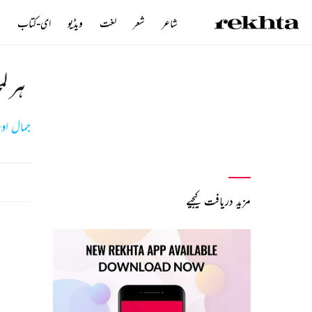
شاعر
شعر
لغت
ویڈیو
ای-کتاب
ن
ہر ل
جمال اوی
مزید دریافت کیجیے