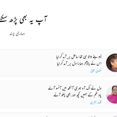
آپ یہ بھی پڑھ سکتے
ہماری پسند
ڈوبنے والا ہی تھا ساحل بر_آمد کر لیا
اس نے بالآخر ہمارا دل بر_آمد کر لیا
نعمان شوق
دل نے اک آہ بھری آنکھ میں آنسو آئے
یاد غم کے ہمیں کچھ اور بھی پہلو آئے
گلنار آفرین