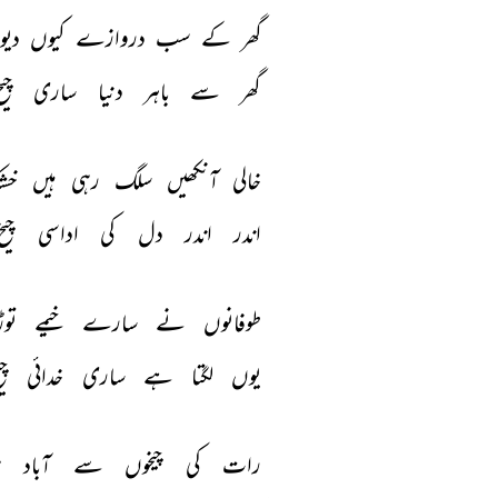
گھر 
کے 
سب 
دروازے 
کیوں 
دیو
گھر 
سے 
باہر 
دنیا 
ساری 
چیخ
خالی 
آنکھیں 
سلگ 
رہی 
ہیں 
خش
اندر 
اندر 
دل 
کی 
اداسی 
چیخ
طوفانوں 
نے 
سارے 
خیمے 
توڑ
یوں 
لگتا 
ہے 
ساری 
خدائی 
چی
رات 
کی 
چیخوں 
سے 
آباد 
ہ