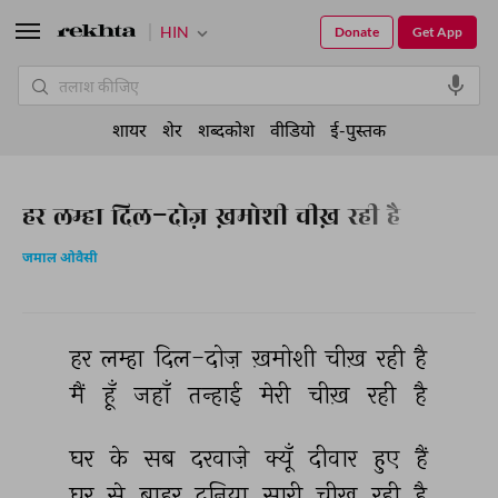
HIN
Donate
Get App
शायर
शेर
शब्दकोश
वीडियो
ई-पुस्तक
हर लम्हा दिल-दोज़ ख़मोशी चीख़ रही है
जमाल ओवैसी
हर 
लम्हा 
दिल-दोज़ 
ख़मोशी 
चीख़ 
रही 
है 
मैं 
हूँ 
जहाँ 
तन्हाई 
मेरी 
चीख़ 
रही 
है 
घर 
के 
सब 
दरवाज़े 
क्यूँ 
दीवार 
हुए 
हैं 
घर 
से 
बाहर 
दुनिया 
सारी 
चीख़ 
रही 
है 