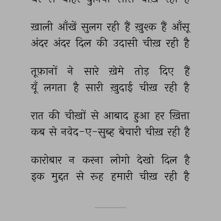
ख़ाली 
आँखें 
सुलग 
रही 
हैं 
ख़ुश्क 
हैं 
आँसू 
अंदर 
अंदर 
दिल 
की 
उदासी 
चीख़ 
रही 
है 
तूफ़ानों 
ने 
सारे 
ख़ेमे 
तोड़ 
दिए 
हैं 
यूँ 
लगता 
है 
सारी 
ख़ुदाई 
चीख़ 
रही 
है 
रात 
की 
चीख़ों 
से 
आबाद 
हुआ 
हर 
ख़ित्ता 
कब 
से 
नवेद-ए-सुब्ह 
बेचारी 
चीख़ 
रही 
है 
कारोबार 
न 
करना 
लोगो 
देखो 
दिल 
है 
इक 
मुद्दत 
से 
रूह 
हमारी 
चीख़ 
रही 
है 