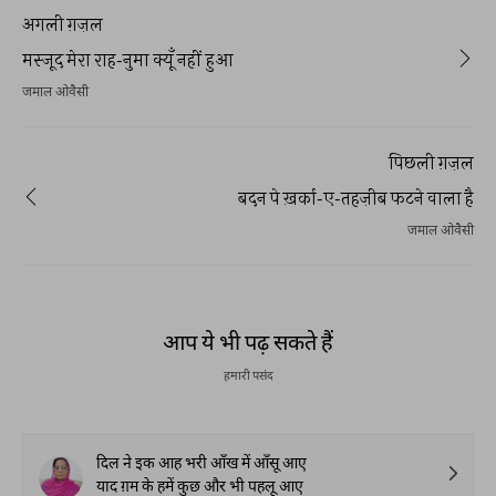
अगली ग़ज़ल
मस्जूद मेरा राह-नुमा क्यूँ नहीं हुआ
जमाल ओवैसी
पिछली ग़ज़ल
बदन पे ख़र्का-ए-तहज़ीब फटने वाला है
जमाल ओवैसी
आप ये भी पढ़ सकते हैं
हमारी पसंद
दिल ने इक आह भरी आँख में आँसू आए
याद ग़म के हमें कुछ और भी पहलू आए