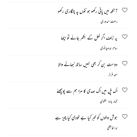
آنکھ میں پانی رکھو ہونٹوں پہ چنگاری رکھو
راحت اندوری
یہ زلف اگر کھل کے بکھر جائے تو اچھا
ساحر لدھیانوی
دوست بن کر بھی نہیں ساتھ نبھانے والا
احمد فراز
اک پل میں اک صدی کا مزا ہم سے پوچھئے
خمار بارہ بنکوی
ہوش والوں کو خبر کیا بے خودی کیا چیز ہے
ندا فاضلی