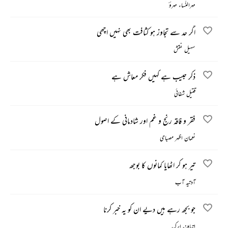
مہرالنّساء مہروؔ
اگر حد سے تجاوز ہو کثافت بھی نہیں اچھی
سہیل نقش
ذکر حبیب ہے کہیں فکر معاش ہے
قتیل شفائی
فقر و فاقہ رنج و غم اور شادمانی کے اصول
نعمان اظہر مصباحی
تیر ہو کر اٹھایا کمانوں کا بوجھ
آدتیہ آب
جو بجھ رہے ہیں دیے ان کو یہ خبر کرنا
اتباف ابرک