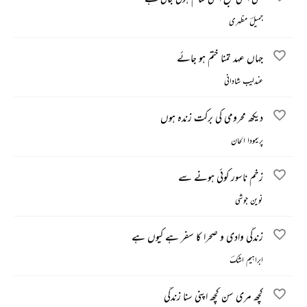
جمیلؔ مظہری
جہاں عہد تمنا ختم ہو جائے
عندلیب شادانی
دیکھ محرومی کی برکت زندہ ہوں
پریمودا الحان
زخم ناسور کوئی ہونے سے
نوین جوشی
زندگی وادی و صحرا کا سفر ہے کیوں ہے
ابراہیم اشکؔ
کچھ مری سن کچھ اپنی سنا زندگی