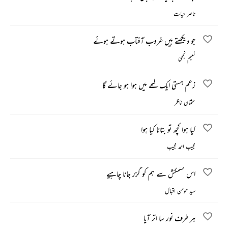
ناصر حیات
جو دیکھتے ہیں غروب آفتاب ہوتے ہوئے
نعیم نجمی
زعم ہستی ایک لمحے میں ہوا ہو جائے گا
عثمان ناظر
کیا ہوا کچھ تو بتانا کیا ہوا
مجیب احمد مجیب
اس کشمکش سے ہم کو گزر جانا چاہیے
سید مومن اقبال
ہر طرف نور سا اتر آیا