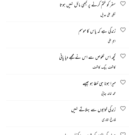
سفر کو ختم کرنے پر کبھی مائل نہیں ہوتا
نظیر علی عدیل
زندگی ہے کہ یاس کا موسم
ایم علی
کچھ اس خلوص سے اس نے مجھے دیا پانی
کاشف بیگ کاشف
میرا ہونا ہی خطا ہو جیسے
محمد خالد جذبی
زندگی خوابوں سے بہلاتے نہیں
فارغ بخاری