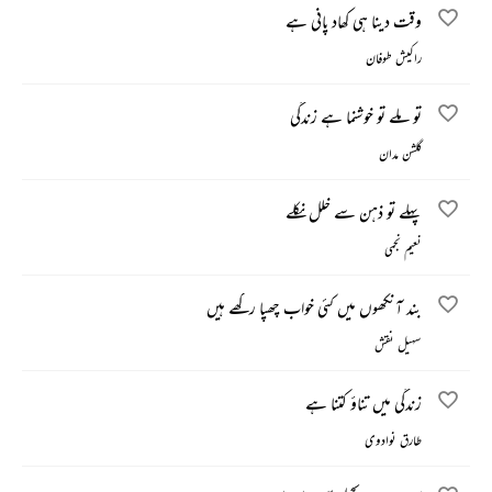
وقت دینا ہی کھاد پانی ہے
راکیش طوفان
تو ملے تو خوشنما ہے زندگی
گلشن مدان
پہلے تو ذہن سے خلل نکلے
نعیم نجمی
بند آنکھوں میں کئی خواب چھپا رکھے ہیں
سہیل نقش
زندگی میں تناؤ کتنا ہے
طارق نوادوی