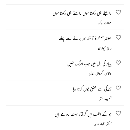
رابطے بھی رکھتا ہوں راستے بھی رکھتا ہوں
اتباف ابرک
ہمیشہ مسکراؤ آنکھ بھر جانے سے پہلے
راج تیواری
پیار کی دل میں جب امنگ نہیں
وکاس اگروال بندل
زندگی سے عشق یوں کرتا رہا
شعیب اختر
ہو کے الفت میں گرفتار بہت روتے ہیں
ڈاکٹر اظہار ظاہر