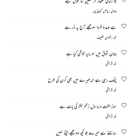
جو زندگی نکھار کر حسین سا کنول بنے
عادل ریاض کینیڈین
ہے وعدۂ فردا سو مجھے آج یہ ڈر ہے
محمد رضوان لطیف
جہان شوق میں سرمایۂ خوشی کیا ہے
نور قریشی
چمک رہی ہے اندھیرے میں بھی کرن کی طرح
نور قریشی
سوز الفت درد دل زخم جگر کی بات ہے
نور قریشی
سامنے ہے میرے جو کچھ وہ مجھے جچتا نہیں