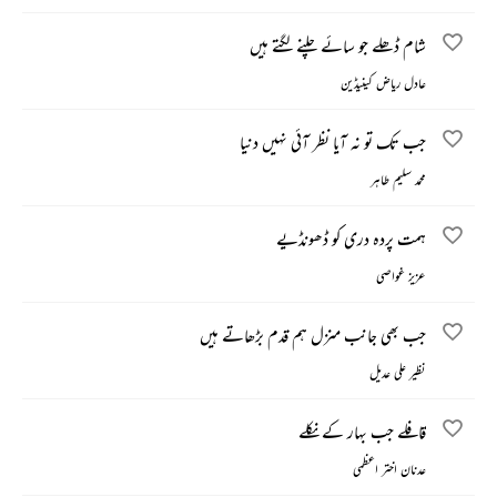
شام ڈھلے جو سائے چلنے لگتے ہیں
عادل ریاض کینیڈین
جب تک تو نہ آیا نظر آئی نہیں دنیا
محمد سلیم طاہر
ہمت پردہ دری کو ڈھونڈیے
عزیز غواصی
جب بھی جانب منزل ہم قدم بڑھاتے ہیں
نظیر علی عدیل
قافلے جب بہار کے نکلے
عدنان اختر اعظمی