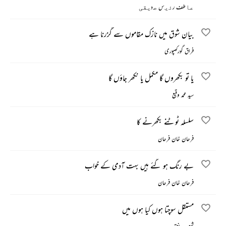
ﻋﺎطف رﺋﯾس ﺻدﯾﻘﯽ
بیان شوق میں نازک مقاموں سے گزرنا ہے
فراق گورکھپوری
یا تو بکھروں گا مکمل یا نکھر جاؤں گا
سید محمد وقیع
سلسلہ ٹوٹنے بکھرنے کا
فرحان خان فرحان
بے رنگ ہو گئے ہیں بہت آدمی کے خواب
فرحان خان فرحان
مستقل سوچتا ہوں کیا ہوں میں