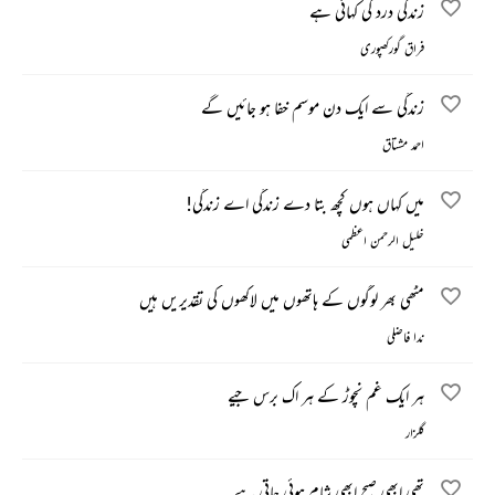
زندگی درد کی کہانی ہے
فراق گورکھپوری
زندگی سے ایک دن موسم خفا ہو جائیں گے
احمد مشتاق
میں کہاں ہوں کچھ بتا دے زندگی اے زندگی!
خلیل الرحمن اعظمی
مٹھی بھر لوگوں کے ہاتھوں میں لاکھوں کی تقدیریں ہیں
ندا فاضلی
ہر ایک غم نچوڑ کے ہر اک برس جیے
گلزار
تھی ابھی صبح ابھی شام ہوئی جاتی ہے