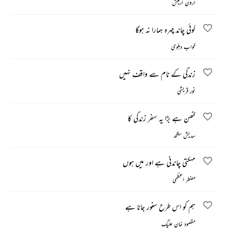
ارون ارمیش
کوئی چاند چہرہ ہمارا نہ ہوگا
خواب دہلوی
زندگی کے نام سے واقف نہیں
نور قریشی
کٹھن ہے بڑا یہ سفر زندگی کا
سدیش سنگھ
مہکتی چاندنی ہے اور میں ہوں
مضطر اعظمی
ہم کو اس طرح سنور جانا ہے
مقصود خان علیگ