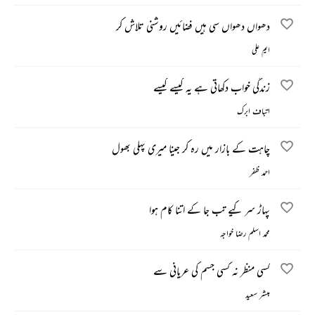
دھواں دھواں سی ہیں فضائیں روشنی تلاش کر
ایم علی
زندگی خواب دکھاتی ہے یہ کیسے کیسے
اتباف ابرک
چاہت کے بازار میں رہ کر جینا میری پہلی بھول
احمد ظفر
پہاڑ سر کیے تب جا کے اتنا کام ہوا
محمد اسلم رضا خواجہ
کسی منظر نہ کسی جسم کی عریانی سے
مبشر سعید