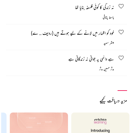
نہ زندگی کا کوئی فلسفہ بنایا تھا
باسط پتافی
خود کو اظہار میں لانے کے لیے ہوتے ہیں (ردیف .. ے)
مبشر سعید
ہے دائمی یہ جوانی نہ زندگانی ہے
مدثر حسین مدثر
مزید دریافت کیجیے