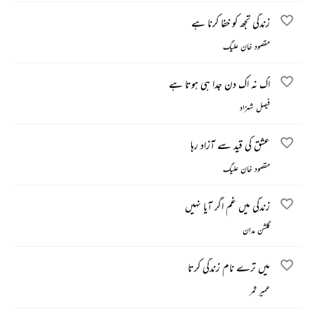
زندگی تجھ کو خفا کرنا ہے
مقصود خان علیگ
اک نہ اک دن جدا ہی ہوتا ہے
فیصل شہزاد
عشق کی قید سے آزاد رہا
مقصود خان علیگ
زندگی میں غم اگر آیا نہیں
گلشن مدان
میں ترے نام زندگی کرتا
عمیر ثمر