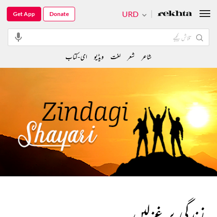
URD
Get App
Donate
شاعر
شعر
لغت
ویڈیو
ای-کتاب
زندگی پر غزلیں