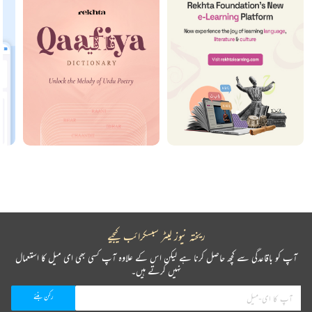
ریختہ نیوز لیٹر سبسکرائب کیجیے
آپ کو باقاعدگی سے کچھ حاصل کرنا ہے لیکن اس کے علاوہ آپ کسی بھی ای میل کا استعمال
نہیں کرتے ہیں۔