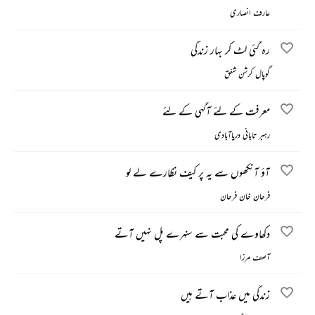
عارف انصاری
رہ گئی لٹ کر بہار زندگی
گوپال کرشن شفق
معرفت کے لئے آگہی کے لئے
رہبر تابانی دریاآبادی
آؤ آنکھوں سے یہ پر کیف نظارے لے لو
فرحان خان فرحان
دکھاوے کی محبت سے سنہرے پل نہیں آتے
آصف مرزا
زندگی میں عذاب آتے ہیں