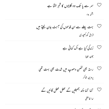
سر سے پا تک وہ گلابوں کا شجر لگتا ہے
بشیر بدر
بہت پہلے سے ان قدموں کی آہٹ جان لیتے ہیں
فراق گورکھپوری
زندگی کیا ہے اک کہانی ہے
جون ایلیا
رستہ بھی کٹھن دھوپ میں شدت بھی بہت تھی
پروین شاکر
تنہا تنہا دکھ جھیلیں گے محفل محفل گائیں گے
ندا فاضلی