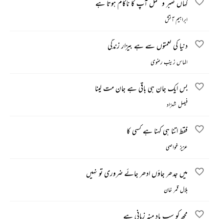
کہاں صبر و تحمل آپ کا ناکام ہوتا ہے
ابراہیم آتش
دنیا کی نعمتوں سے ہے بیزار زندگی
الماس زینب رضوی
بس ایک جان ہی باقی ہے جان مت لینا
فیصل شہزاد
فقط اتنا ہی کہنا ہے کسی کا
عزیز غواصی
میں جدھر جاؤں ادھر جائے ضروری تو نہیں
بلال قمر خان
مجھ کو سب یاد منہ زبانی ہے