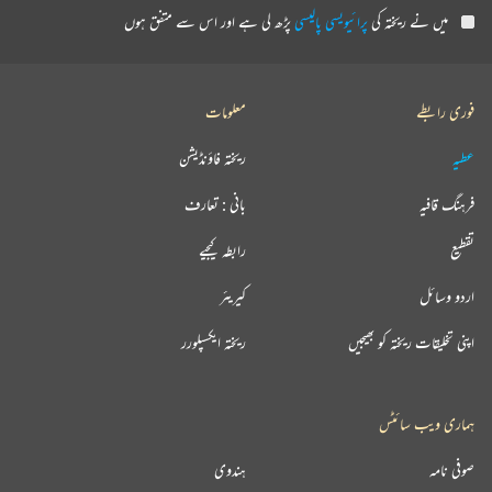
میں نے ریختہ کی
پرائیویسی پالیسی
پڑھ لی ہے اور اس سے متفق ہوں
فوری رابطے
معلومات
عطیہ
ریختہ فاؤنڈیشن
فرہنگ قافیہ
بانی : تعارف
تقطیع
رابطہ کیجیے
اردو وسائل
کیریئر
اپنی تخلیقات ریختہ کو بھیجیں
ریختہ ایکسپلورر
ہماری ویب سائٹس
صوفی نامہ
ہندوی