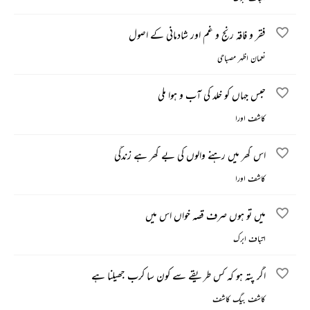
فقر و فاقہ رنج و غم اور شادمانی کے اصول
نعمان اظہر مصباحی
حبس جہاں کو خلد کی آب و ہوا ملی
کاشف اورا
اس گھر میں رہنے والوں کی بے گھر ہے زندگی
کاشف اورا
میں تو ہوں صرف قصہ خواں اس میں
اتباف ابرک
اگر پتہ ہو کہ کس طریقے سے کون سا کرب جھیلنا ہے
کاشف بیگ کاشف