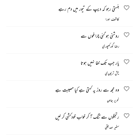
ہنستی رہو کہ دیپ کے تیور میں دم رہے
کاشف اورا
روشنی ہو گئی چراغوں سے
رضا گورکھپوری
یار جب تک خفا نہیں ہوتا
یش تریویدی
وہ مجھ سے روز یہ کہتی ہے کیا مصیبت ہے
نحریر جاوید
رتجگوں سے تنگ آ کر خواب خودکشی کر لیں
سفیر صدیقی