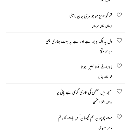
شعیب اختر
تم کو عزیز ہو جو مری جان مانگنا
فرحان خان فرحان
دل پہ اک بوجھ ہے اور ہے یہ بہت بھاری بھی
سید محمد وقیع
ماورائے قضا نہیں ہوتا
محمد خالد جذبی
سمجھ لیں عکس کی کاری گری ہے پانی پر
عدنان اختر اعظمی
مت پوچھ یہ غم کیسا یہ کس بات کا ماتم
ناصر مصباحی