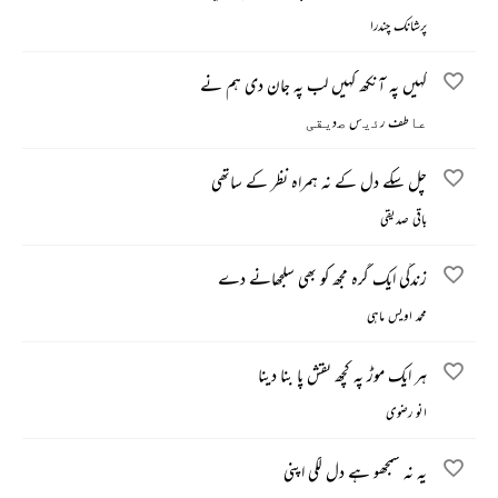
پرشانک چندرا
کہیں پہ آنکھ کہیں لب پہ جان دی ہم نے
ﻋﺎطف رﺋﯾس ﺻدﯾﻘﯽ
چل سکے دل کے نہ ہمراہ نظر کے ساتھی
باقی صدیقی
زندگی ایک گرہ مجھ کو بھی سلجھانے دے
محمد اویس ماہی
ہر ایک موڑ پہ کچھ نقش پا بنا دینا
انو رضوی
یہ نہ سمجھو ہے دل لگی اپنی