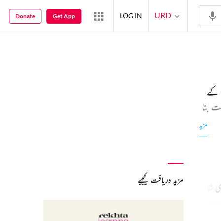
URD
LOG IN
Donate
Get App
س کے
ت بنا
ن
مزید
مزید دریافت کیجیے
ی شاعری
91