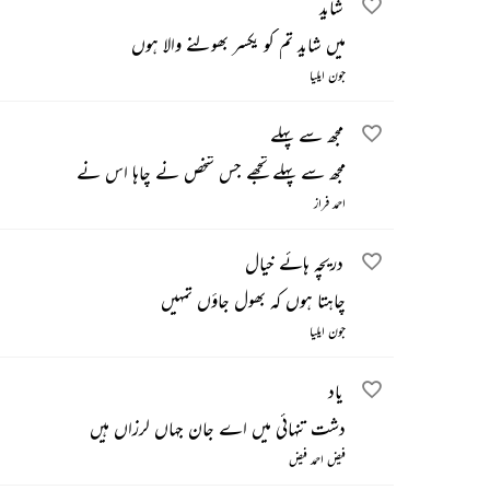
شاید
میں شاید تم کو یکسر بھولنے والا ہوں
جون ایلیا
مجھ سے پہلے
مجھ سے پہلے تجھے جس شخص نے چاہا اس نے
احمد فراز
دریچہ ہائے خیال
چاہتا ہوں کہ بھول جاؤں تمہیں
جون ایلیا
یاد
دشت تنہائی میں اے جان جہاں لرزاں ہیں
فیض احمد فیض