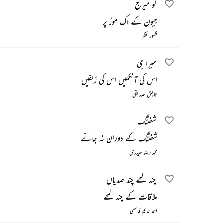
لو میرج
جیون کے اک موڑ پر
ظہور نظر
میرا جی
اس کی آنکھیں اس کی زلفیں
تابش صدیقی
شفٹنگ
شفٹنگ کے دوران نہ جانے
محمد رضا حیدری
چند لمحے چند صدیاں
ملاقات کے چند لمحے
احمد ندیم قاسمی