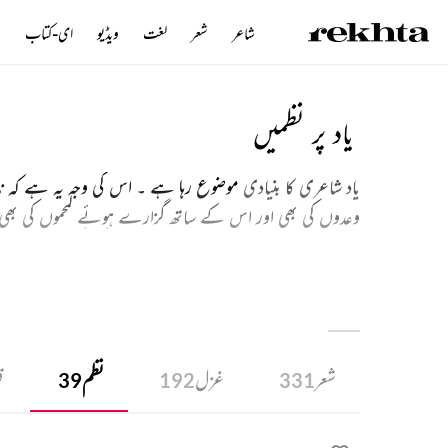
شاعر
شعر
لغت
ویڈیو
ای-کتاب
ن
یاد پر نظمیں
یاد شاعری کا بنیادی
موضوع رہا ہے ۔ اس کی وجہ یہ ہے کہ ناسٹ
وعدوں کی بھی اور اس کے ساتھ گزارے ہوئے لمحموں کی بھی۔
دیتا ہے ۔ یاد کے موضوع کو شاعروں نے کن کن صورتوں میں ب
شعروں سے ہوتا ہے ۔
شعر
غزل
نظم
ق
39
192
331