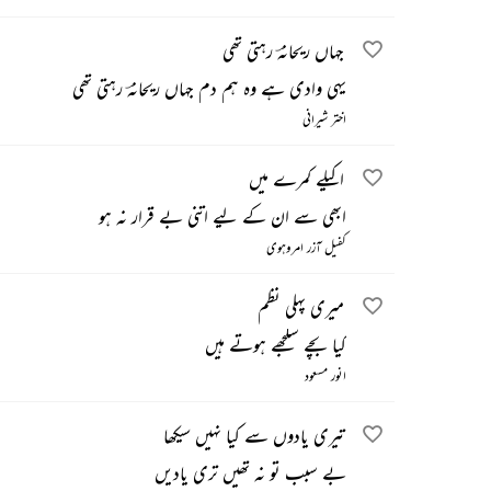
جہاں ریحانہؔ رہتی تھی
یہی وادی ہے وہ ہم دم جہاں ریحانہؔ رہتی تھی
اختر شیرانی
اکیلے کمرے میں
ابھی سے ان کے لیے اتنی بے قرار نہ ہو
کفیل آزر امروہوی
میری پہلی نظم
کیا بچے سلجھے ہوتے ہیں
انور مسعود
تیری یادوں سے کیا نہیں سیکھا
بے سبب تو نہ تھیں تری یادیں