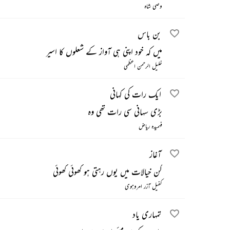
وصی شاہ
بن باس
میں کہ خود اپنی ہی آواز کے شعلوں کا اسیر
خلیل الرحمن اعظمی
ایک رات کی کہانی
بڑی سہانی سی رات تھی وہ
فہمیدہ ریاض
آغاز
کن خیالات میں یوں رہتی ہو کھوئی کھوئی
کفیل آزر امروہوی
تمہاری یاد