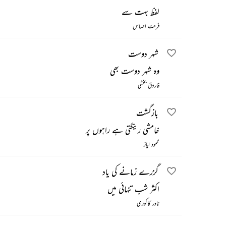
لفظ بہت سے
فرحت احساس
شہر دوست
وہ شہر دوست بھی
فاروق بخشی
بازگشت
خامشی رینگتی ہے راہوں پر
محمود ایاز
گزرے زمانے کی یاد
اکثر شب تنہائی میں
نادر کاکوری