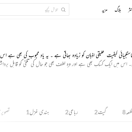
ثر
بلاگ
مزید
لجیائی کیفیت تخلیقی اذہان کو زیادہ بھاتی ہے ۔ یہ یاد محبوب کی بھی ہے ا
 اس میں ایک کسک بھی ہے اور وہ لطف بھی جو حال کی تلخی کو قابل برداش
رتا ہے اور یاد کی کن کن نامعلوم کیفیتوں کو زبان دی ہے اس کا اندازہ ا
طعہ
گیت
رباعی
ہندی غزل
تصویر
1
2
2
8