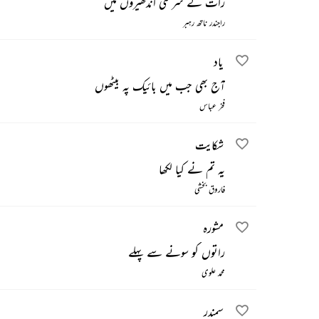
رات کے سرمئی اندھیروں میں
راجندر ناتھ رہبر
یاد
آج بھی جب میں بائیک پہ بیٹھوں
فخر عباس
شکایت
یہ تم نے کیا لکھا
فاروق بخشی
مشورہ
راتوں کو سونے سے پہلے
محمد علوی
سمندر