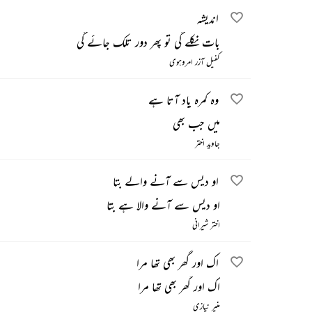
اندیشہ
بات نکلے گی تو پھر دور تلک جائے گی
کفیل آزر امروہوی
وہ کمرہ یاد آتا ہے
میں جب بھی
جاوید اختر
او دیس سے آنے والے بتا
او دیس سے آنے والا ہے بتا
اختر شیرانی
اک اور گھر بھی تھا مرا
اک اور گھر بھی تھا مرا
منیر نیازی