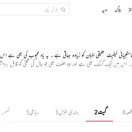
ثر
بلاگ
مزید
لجیائی کیفیت تخلیقی اذہان کو زیادہ بھاتی ہے ۔ یہ یاد محبوب کی بھی ہے ا
 اس میں ایک کسک بھی ہے اور وہ لطف بھی جو حال کی تلخی کو قابل برداش
رتا ہے اور یاد کی کن کن نامعلوم کیفیتوں کو زبان دی ہے اس کا اندازہ ا
طعہ
گیت
ہندی غزل
رباعی
تصویر
1
1
2
8