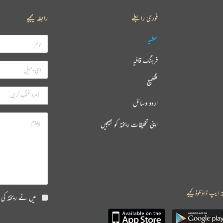
فوری رابطے
رابطہ کیجیے
عطیہ
فرہنگ قافیہ
تقطیع
اردو وسائل
اپنی تخلیقات ریختہ کو بھیجیں
ہ ایپ ڈاؤنلوڈ کیجیے
میں نے ریختہ کی