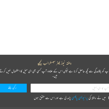
ریختہ نیوز لیٹر سبسکرائب کیجیے
پ کو باقاعدگی سے کچھ حاصل کرنا ہے لیکن اس کے علاوہ آپ کسی بھی ای میل کا استعمال نہیں کرتے
ہیں۔
میں نے ریختہ کی
پرائیویسی پالیسی
پڑھ لی ہے اور اس سے متفق ہوں