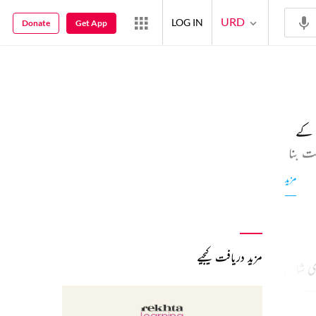
URD
LOG IN
Donate
Get App
س کے
ت بنا
ن
مزید
مزید دریافت کیجیے
ی شاعری
91