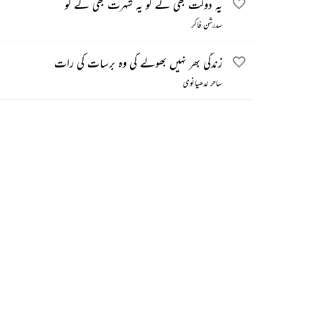
یہ دولت بھی لے لو یہ شہرت بھی لے لو
سدرشن فاکر
زندگی بھر نہیں بھولے گی وہ برسات کی رات
ساحر لدھیانوی