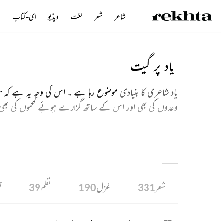
شاعر
شعر
لغت
ویڈیو
ای-کتاب
ن
یاد پر گیت
یاد شاعری کا بنیادی
موضوع رہا ہے ۔ اس کی وجہ یہ ہے کہ ناسٹ
وعدوں کی بھی اور اس کے ساتھ گزارے ہوئے لمحموں کی بھی۔
دیتا ہے ۔ یاد کے موضوع کو شاعروں نے کن کن صورتوں میں ب
شعروں سے ہوتا ہے ۔
شعر
غزل
نظم
ق
39
190
331