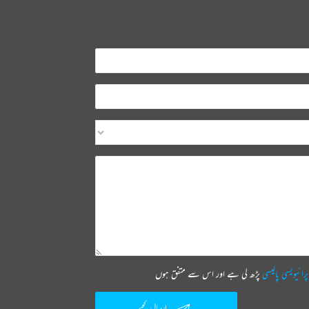
پرائیویسی پالیسی
پڑھ لی ہے اور اس سے متفق ہوں
ارسال کیجیے