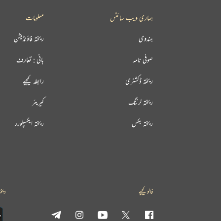
ہماری ویب سائٹس
معلومات
ہندوی
ریختہ فاؤنڈیشن
صوفی نامہ
بانی : تعارف
ریختہ ڈکشنری
رابطہ کیجیے
ریختہ لرننگ
کیریئر
ریختہ بکس
ریختہ ایکسپلورر
فالو کیجیے
ریخت