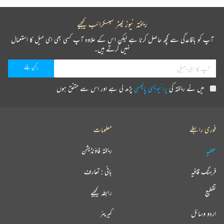
ریختہ نیوز لیٹر سبسکرائب کیجیے
آپ کو باقاعدگی سے کچھ حاصل کرنا ہے لیکن اس کے علاوہ آپ کسی بھی ای میل کا استعمال
نہیں کرتے ہیں۔
میں نے ریختہ کی
پرائیویسی پالیسی
پڑھ لی ہے اور اس سے متفق ہوں
فوری رابطے
معلومات
عطیہ
ریختہ فاؤنڈیشن
فرہنگ قافیہ
بانی : تعارف
تقطیع
رابطہ کیجیے
اردو وسائل
کیریئر