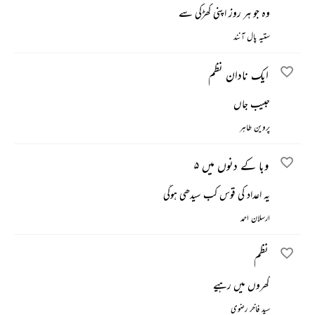
وہ جو ہر روز اپنی کھڑکی سے
ستیہ پال آنند
ایک نادان نظم
حبیب جاں
پروین طاہر
وبا کے دنوں میں ۵
یہ اعداد کی قوس کب سیدھی ہوگی
ارسلان احمد
نظم
گھروں میں رہیے
سید فاخر رضوی