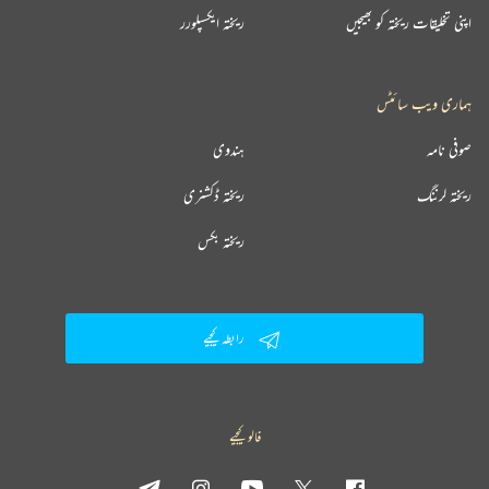
اپنی تخلیقات ریختہ کو بھیجیں
ریختہ ایکسپلورر
ہماری ویب سائٹس
صوفی نامہ
ہندوی
ریختہ لرننگ
ریختہ ڈکشنری
ریختہ بکس
رابطہ کیجیے
فالو کیجیے