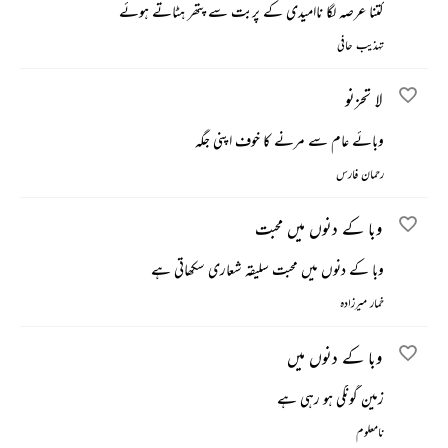
کتنا عرصہ لگا ناامیدی کے پربت سے پتھر ہٹاتے ہوئے
تہذیب حافی
لا تحزنو
وبائے عام سے مرنے کا خوف اپنی جگہ
رحمان فارس
وبا کے دنوں میں محبت
وبا کے دنوں میں محبت سلیقہ شعاری سکھاتی ہے
خمار میرزادہ
وبا کے دنوں میں
زمین گونگی ہو رہی ہے
نامعلوم