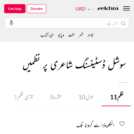
URD
Get App
Donate
شاعر
شعر
لغت
ویڈیو
ای-کتاب
سوشل ڈسٹینسنگ شاعری پر نظمیں
نظم
11
غزل
10
عشرہ
5
نثری نظم
1
انفلوینزا سے کرونا تک