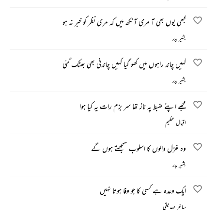
کبھی یوں بھی آ مری آنکھ میں کہ مری نظر کو خبر نہ ہو
بشیر بدر
کہیں چاند راہوں میں کھو گیا کہیں چاندنی بھی بھٹک گئی
بشیر بدر
مجھے اپنے ضبط پہ ناز تھا سر بزم رات یہ کیا ہوا
اقبال عظیم
وہ غزل والوں کا اسلوب سمجھتے ہوں گے
بشیر بدر
ایک وعدہ ہے کسی کا جو وفا ہوتا نہیں
ساغر صدیقی