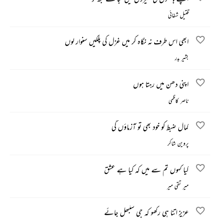
قتیل شفائی
ابھی اس طرف نہ نگاہ کر میں غزل کی پلکیں سنوار لوں
بشیر بدر
اپنی دھن میں رہتا ہوں
ناصر کاظمی
کمال ضبط کو خود بھی تو آزماؤں گی
پروین شاکر
کیا کہوں تم سے میں کہ کیا ہے عشق
میر تقی میر
عزیز اتنا ہی رکھو کہ جی سنبھل جائے