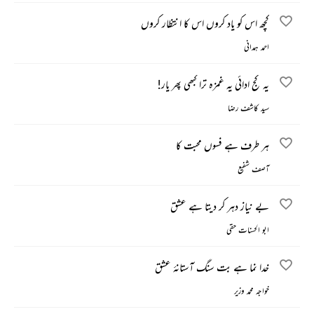
کچھ اس کو یاد کروں اس کا انتظار کروں
احمد ہمدانی
یہ کج ادائی یہ غمزہ ترا کبھی پھر یار!
سید کاشف رضا
ہر طرف ہے فسوں محبت کا
آصف شفیع
بے نیاز دہر کر دیتا ہے عشق
ابو الحسنات حقی
خدا‌ نما ہے بت سنگ آستانۂ عشق
خواجہ محمد وزیر