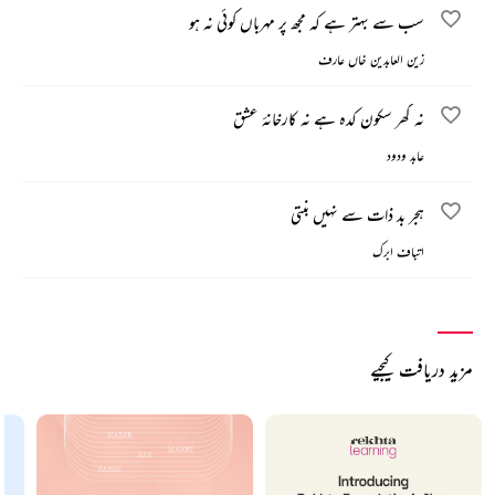
سب سے بہتر ہے کہ مجھ پر مہرباں کوئی نہ ہو
زین العابدین خاں عارف
نہ گھر سکون کدہ ہے نہ کارخانۂ عشق
عابد ودود
ہجر بد ذات سے نہیں بنتی
اتباف ابرک
مزید دریافت کیجیے