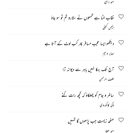
احمد راہی
نقاب الٹا ہے شمعوں نے ستارو تم تو سو جاؤ
انیس کیفی
دیکھو ایسا عجب مسافر پھر کب لوٹ کے آتا ہے
صابر وسیم
آج تک بہکا نہیں باہر سے دیوانہ ترا
لطف الرحمن
ساغر و جام کو چھلکاؤ کہ کچھ رات کٹے
ذکی کاکوروی
صفحۂ زیست جب پڑھوں گا تمہیں
احمد عطا