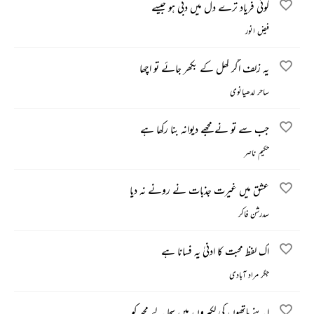
کوئی فریاد ترے دل میں دبی ہو جیسے
فیض انور
یہ زلف اگر کھل کے بکھر جائے تو اچھا
ساحر لدھیانوی
جب سے تو نے مجھے دیوانہ بنا رکھا ہے
حکیم ناصر
عشق میں غیرت جذبات نے رونے نہ دیا
سدرشن فاکر
اک لفظ محبت کا ادنیٰ یہ فسانا ہے
جگر مراد آبادی
اپنے ہاتھوں کی لکیروں میں سجا لے مجھ کو