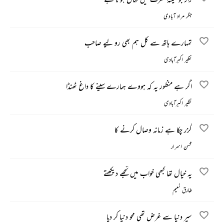
جگر مراد آبادی
تمہارے ہاتھ سے کل ہم بھی رو لیے صاحب
نظیر اکبرآبادی
اگر ہے منظور یہ کہ ہووے ہمارے سینے کا داغ ٹھنڈا
نظیر اکبرآبادی
گزر چکا ہے زمانہ وصال کرنے کا
محسن اسرار
یہ خیال تھا کبھی خواب میں تجھے دیکھتے
طارق نعیم
سیر دنیا سے غرض تھی محو دنیا کر دیا