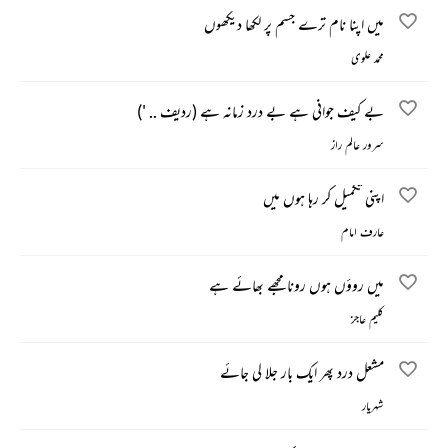
میں اپنا نام ترے جسم پر لکھا دیکھوں
محمد علوی
بے کیف جوانی ہے بے درد زمانہ ہے (ردیف .. ')
سرور عالم راز
اپنی تکمیل کر رہا ہوں میں
عارف امام
میں روؤں ہوں رونا مجھے بھائے ہے
کلیم عاجز
مشعل درد پھر ایک بار جلا لی جائے
شہریار