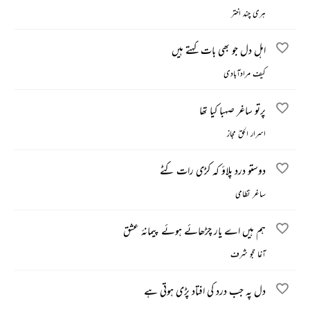
ہری چند اختر
اہل دل جو بھی بات کہتے ہیں
کیف مرادآبادی
پرتو ساغر صہبا کیا تھا
اسرار الحق مجاز
دوستو درد پلاؤ کہ کڑی رات کٹے
ساغر نظامی
ہم ہیں اے یار چڑھائے ہوئے پیمانۂ عشق
آغا حجو شرف
دل پہ جب درد کی افتاد پڑی ہوتی ہے