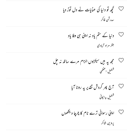
کچھ تو دنیا کی عنایات نے دل توڑ دیا
سدرشن فاکر
دنیا کے ستم یاد نہ اپنی ہی وفا یاد
جگر مراد آبادی
مجھ پہ ہیں سیکڑوں الزام مرے ساتھ نہ چل
شکیل اعظمی
آج پھر گردش تقدیر پہ رونا آیا
شکیل بدایونی
اپنی رسوائی ترے نام کا چرچا دیکھوں
پروین شاکر