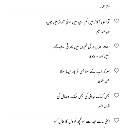
اختر شمار
تو اپنی آواز میں گم ہے میں اپنی آواز میں چپ
عبید اللہ علیم
رات بھر چاند کی گلیوں میں پھراتی ہے مجھے
کفیل آزر امروہوی
معرکہ اب کے ہوا بھی تو پھر ایسا ہوگا
محسن نقوی
کبھی کسک جدائی کی کبھی مہک وصال کی
اقبال اشہر
اتنی مدت بعد ملے ہو کچھ تو دل کا حال کہو