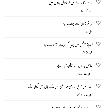
جو ہو سکا نہ مرا اس کو بھول جاؤں میں
انور محمود خالد
نہ تم زباں سے جواب دینا
نیل احمد
اپنے آنچل میں چھپا کر مرے آنسو لے جا
اظہر عنایتی
ساحل پہ لائی اور سفینے ڈبو دیے
شمیم جے پوری
دھند میں ڈوبی ساری فضا تھی اس کے بال بھی گیلے تھے
فہیم شناس کاظمی
راز جو سینۂ فطرت میں نہاں ہوتا ہے