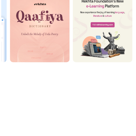
ریختہ نیوز لیٹر سبسکرائب کیجیے
آپ کو باقاعدگی سے کچھ حاصل کرنا ہے لیکن اس کے علاوہ آپ کسی بھی ای میل کا استعمال
نہیں کرتے ہیں۔