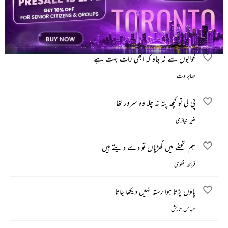
دل میں رکھتا ہے نہ پلکوں پہ بٹھاتا ہے مجھے
شہریار
خوابوں سے نہ جاؤ کہ ابھی رات بہت ہے
صابر دت
پی لی تو کچھ پتہ نہ چلا وہ سرور تھا
منیر نیازی
ہم تحفے میں گھڑیاں تو دے دیتے ہیں
فریحہ نقوی
پاؤں پڑتا ہوا رستہ نہیں دیکھا جاتا
عباس تابش