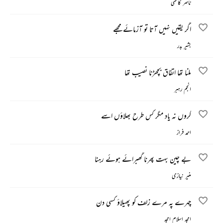
ناصر کاظمی
اگر یقیں نہیں آتا تو آزمائے مجھے
بشیر بدر
ملنا تھا اتفاق بچھڑنا نصیب تھا
انجم رہبر
کروں نہ یاد مگر کس طرح بھلاؤں اسے
احمد فراز
بے چین بہت پھرنا گھبرائے ہوئے رہنا
منیر نیازی
چہرے پہ مرے زلف کو پھیلاؤ کسی دن
امجد اسلام امجد