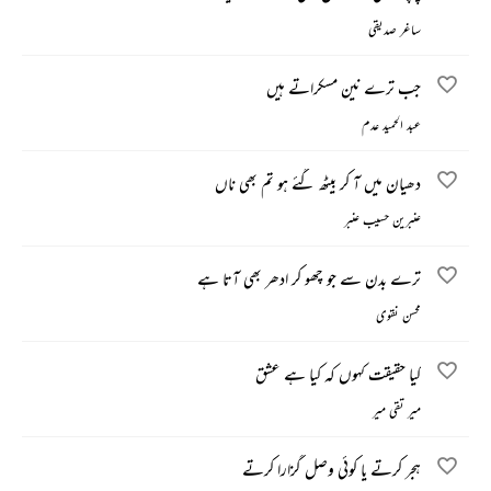
ساغر صدیقی
جب ترے نین مسکراتے ہیں
عبد الحمید عدم
دھیان میں آ کر بیٹھ گئے ہو تم بھی ناں
عنبرین حسیب عنبر
ترے بدن سے جو چھو کر ادھر بھی آتا ہے
محسن نقوی
کیا حقیقت کہوں کہ کیا ہے عشق
میر تقی میر
ہجر کرتے یا کوئی وصل گزارا کرتے