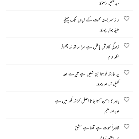
سید شکیل دسنوی
راز سر بستہ محبت کے زباں تک پہنچے
حفیظ ہوشیارپوری
زندگی کاوش باطل ہے مرا ساتھ نہ چھوڑ
مظہر امام
یہ حادثہ تو ہوا ہی نہیں ہے تیرے بعد
کفیل آزر امروہوی
باہر کا دھن آتا جاتا اصل خزانہ گھر میں ہے
عبید اللہ علیم
ظاہراً موت ہے قضا ہے عشق
عبد الغفور نساخ