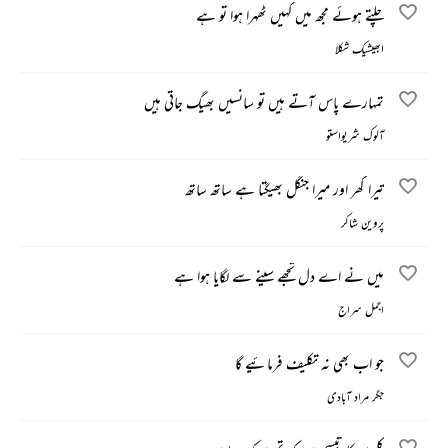
چلتے ہوئے مجھ میں کہیں ٹھہرا ہوا تو ہے
ابھیشیک شکلا
تمہارے پاس آتے ہیں تو سانسیں بھیگ جاتی ہیں
آلوک شریواستو
تیرا گھر اور میرا جنگل بھیگتا ہے ساتھ ساتھ
پروین شاکر
میں نے اے دل تجھے سینے سے لگایا ہوا ہے
اجمل سراج
جو اب بھی نہ تکلیف فرمائیے گا
جگر مراد آبادی