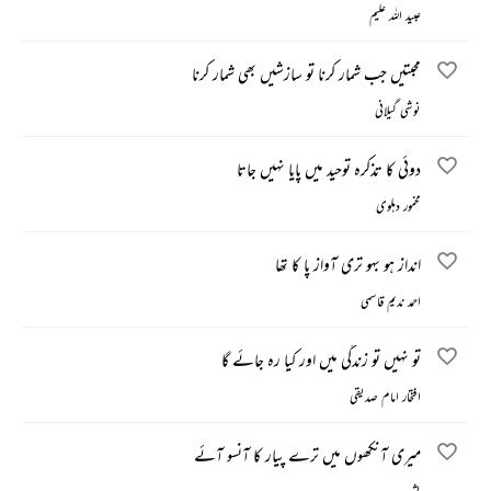
عبید اللہ علیم
محبتیں جب شمار کرنا تو سازشیں بھی شمار کرنا
نوشی گیلانی
دوئی کا تذکرہ توحید میں پایا نہیں جاتا
مخمور دہلوی
انداز ہو بہو تری آواز پا کا تھا
احمد ندیم قاسمی
تو نہیں تو زندگی میں اور کیا رہ جائے گا
افتخار امام صدیقی
میری آنکھوں میں ترے پیار کا آنسو آئے