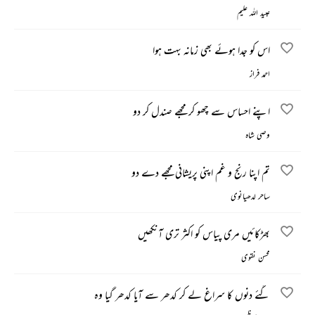
عبید اللہ علیم
اس کو جدا ہوئے بھی زمانہ بہت ہوا
احمد فراز
اپنے احساس سے چھو کر مجھے صندل کر دو
وصی شاہ
تم اپنا رنج و غم اپنی پریشانی مجھے دے دو
ساحر لدھیانوی
بھڑکائیں مری پیاس کو اکثر تری آنکھیں
محسن نقوی
گئے دنوں کا سراغ لے کر کدھر سے آیا کدھر گیا وہ