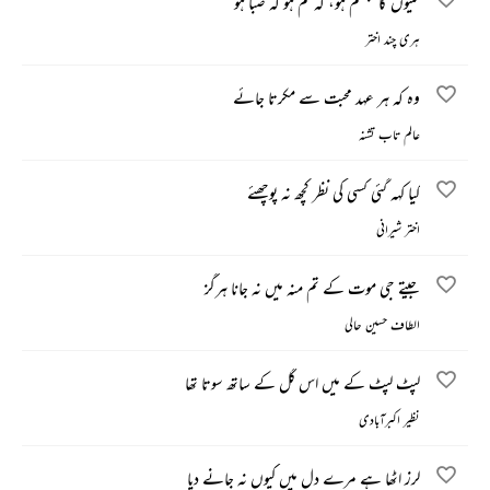
کلیوں کا تبسم ہو، کہ تم ہو کہ صبا ہو
ہری چند اختر
وہ کہ ہر عہد محبت سے مکرتا جائے
عالم تاب تشنہ
کیا کہہ گئی کسی کی نظر کچھ نہ پوچھئے
اختر شیرانی
جیتے جی موت کے تم منہ میں نہ جانا ہرگز
الطاف حسین حالی
لپٹ لپٹ کے میں اس گل کے ساتھ سوتا تھا
نظیر اکبرآبادی
لرز اٹھا ہے مرے دل میں کیوں نہ جانے دیا