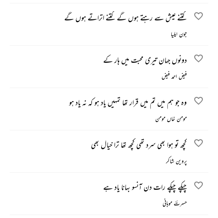
کتنے عیش سے رہتے ہوں گے کتنے اتراتے ہوں گے
جون ایلیا
دونوں جہان تیری محبت میں ہار کے
فیض احمد فیض
وہ جو ہم میں تم میں قرار تھا تمہیں یاد ہو کہ نہ یاد ہو
مومن خاں مومن
کچھ تو ہوا بھی سرد تھی کچھ تھا ترا خیال بھی
پروین شاکر
چپکے چپکے رات دن آنسو بہانا یاد ہے
حسرتؔ موہانی