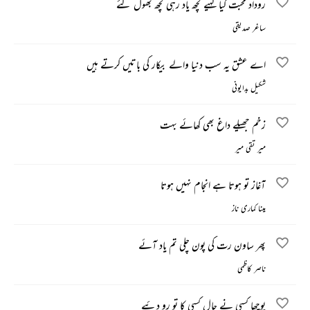
روداد محبت کیا کہیے کچھ یاد رہی کچھ بھول گئے
ساغر صدیقی
اے عشق یہ سب دنیا والے بیکار کی باتیں کرتے ہیں
شکیل بدایونی
زخم جھیلے داغ بھی کھائے بہت
میر تقی میر
آغاز تو ہوتا ہے انجام نہیں ہوتا
مینا کماری ناز
پھر ساون رت کی پون چلی تم یاد آئے
ناصر کاظمی
پوچھا کسی نے حال کسی کا تو رو دئیے