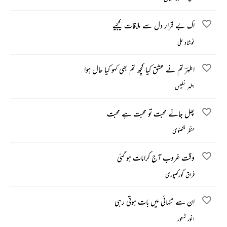
اک بے قرار دل سے ملاقات کیجیے
نوشاد علی
اطہرؔ تم نے عشق کیا کچھ تم بھی کہو کیا حال ہوا
اطہر نفیس
پھل جائے محبت تو محبت ہے محبت
منظر لکھنوی
وقت غروب آج کرامات ہو گئی
فراق گورکھپوری
ان سے تنہائی میں بات ہوتی رہی
انور شعور