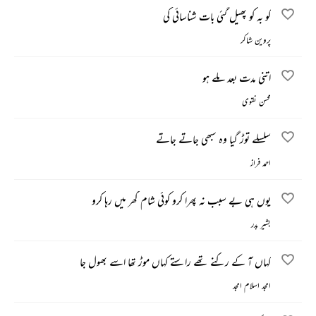
کو بہ کو پھیل گئی بات شناسائی کی
پروین شاکر
اتنی مدت بعد ملے ہو
محسن نقوی
سلسلے توڑ گیا وہ سبھی جاتے جاتے
احمد فراز
یوں ہی بے سبب نہ پھرا کرو کوئی شام گھر میں رہا کرو
بشیر بدر
کہاں آ کے رکنے تھے راستے کہاں موڑ تھا اسے بھول جا
امجد اسلام امجد