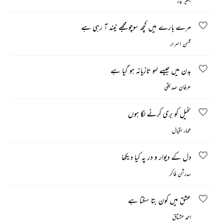
بشیر بدر
مرے بارے میں کچھ سوچو مجھے نیند آ رہی ہے
محسن اسرار
بدن میں جیسے لہو تازیانہ ہو گیا ہے
عرفان صدیقی
تخیل کو بری کرنے لگا ہوں
عمار اقبال
دل کے دیوار و در پہ کیا دیکھا
سدرشن فاکر
عشق میں کون بتا سکتا ہے
احمد مشتاق