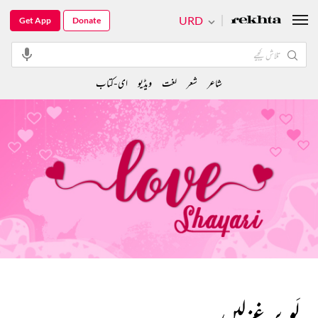
URD
Get App
Donate
شاعر
شعر
لغت
ویڈیو
ای-کتاب
لَو پر غزلیں