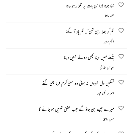
خفا ہونا ذرا سی بات پر تلوار ہو جانا
منور رانا
تم کو بھلا رہی تھی کہ تم یاد آ گئے
انجم رہبر
ہنسنے نہیں دیتا کبھی رونے نہیں دیتا
عباس تابش
تسکین دل محزوں نہ ہوئی وہ سعئ کرم فرما بھی گئے
اسرار الحق مجاز
میرے جیسے بن جاؤ گے جب عشق تمہیں ہو جائے گا
سعید راہی