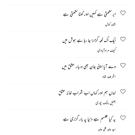
ابر لکھتی ہے کہیں اور گھٹا لکھتی ہے
شاہد کمال
ایک اک لمحہ گزارا جا رہا ہے ہوش میں
کیف مرادآبادی
دے آیا اپنی جان بھی دربار عشق میں
اشرف شاد
کہاں ہم اور کہاں اب شراب خانۂ عشق
جلیل مانک پوری
یہ کیا طلسم ہے دنیا پہ بار گزری ہے
سید عابد علی عابد