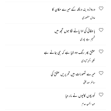
دروازہ بند دیکھ کے میرے مکان کا
عادل منصوری
با وفائی کی ادا پانے لگا ہوں تجھ میں
شمیم جے پوری
عشق پھر رنگ وہ لایا ہے کہ جی جانے ہے
نظیر اکبرآبادی
میرے تصورات ہیں تحریریں عشق کی
ساغر صدیقی
گوریوں کالیوں نے مار دیا
عبد الحمید عدم