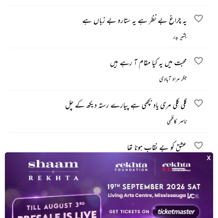
یہ چراغ بے نظر ہے یہ ستارہ بے زباں ہے
بشیر بدر
محبت میں یہ کیا مقام آ رہے ہیں
جگر مراد آبادی
گلی گلی مری یاد بچھی ہے پیارے رستہ دیکھ کے چل
ناصر کاظمی
عشق کو بے نقاب ہونا تھا
جگر مراد آبادی
اپنی خبر، نہ اس کا پتہ ہے، یہ عشق ہے
عرفان ستار