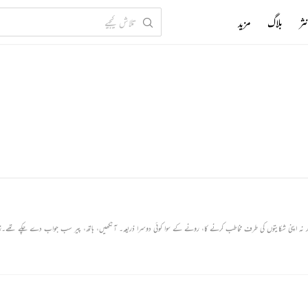
ثر
بلاگ
مزید
بڑھاپا اکثر بچپن کا دورِثانی ہواکرتا ہے۔ بوڑھی کاکی میں ذائقہ کے سوا کوئی حس باقی نہ تھی اور نہ اپنی شکایتوں کی طرف مخاطب کرنے کا، رونے کے سوا کوئی دوسرا ذریعہ۔ 