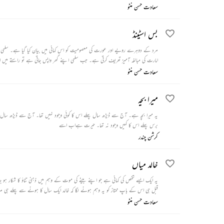
سعادت حسن منٹو
بس اسٹینڈ
مرد کے دوہرے رویے اور عورت کی معصومیت کو اس کہانی میں بیان کیا گیا ہے۔ سلمی ا
امارت کی مبالغہ آمیز تعریف کرتی ہے۔ جب سلمی اپنے گھر واپس جاتی ہے تو راستے میں اسے 
ہوتا ہے کہ وہ شاہدہ کا شوہر ہے۔
سعادت حسن منٹو
میرا بچہ
یہ میرا بچہ ہے۔ آج سے ڈیڑھ سال پہلے اس کا کوئی وجود نہیں تھا۔ آج سے ڈیڑھ سال پہل
برس پہلے اس کا کہیں وجود نہ تھا۔ حیرت ہےاب اسے
کرشن چندر
خالد میاں
قبل ہی اس کے باپ ممتاز کو یہ وہم ہونے لگا کہ خالد ایک سال کا ہونے سے پہلے ہی مر جائیگا
سعادت حسن منٹو