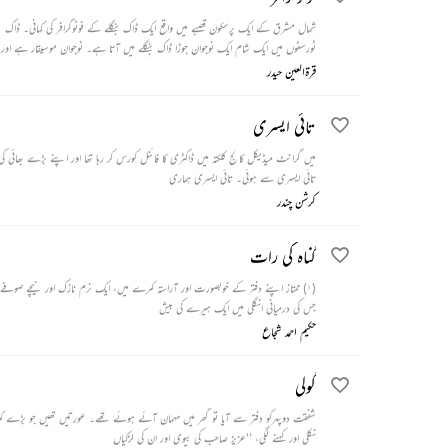
شمال مشرق کے ایک پرسکون قصبے میں واقع ایک ڈاک بنگلے کے فوٹوگرافر کی کہانی۔ ڈا
ٹورسٹوں میں ایک شام ایک نوجوان جوڑا ڈاک بنگلے میں آتا ہے۔ نوجوان موسیقار ہے اور ل
جانا بھول جاتی ہے۔ پندرہ سال بعد اتفاق سے لڑکی پھر اسی ڈاک بنگلے میں آتی ہے اور فوٹو
قرۃالعین حیدر
میں کہیں کھو گیا اور اسے کھوئے ہوئے مدت ہو گئی ہے۔
تائی ایسری
میں گرانٹ میڈیکل کالج کلکتہ میں ڈاکٹری کا فائنل کورس کر رہا تھا اور اپنے بڑے بھائی کی
تائی ایسری سے ہوئی۔ تائی ایسری ہماری
کرشن چندر
گناہ کی رات
(۱) ممتاز اپنے دفتر کے خوبصورت اور آراستہ کمرے میں، ایک نرم نازک اور نیچے صوفے پ
جس کی درمیانی انگلی میں ایک ہیرے کی بیش
حکیم احمد شجاع
گولی
شفقت دوپہرکو دفتر سے آیا تو گھر میں مہمان آئے ہوئے تھے۔ عورتیں تھیں جو بڑے کم
نکلی اور کہنے لگی، ’’عزیز صاحب کی بیوی اور ان کی لڑکیاں