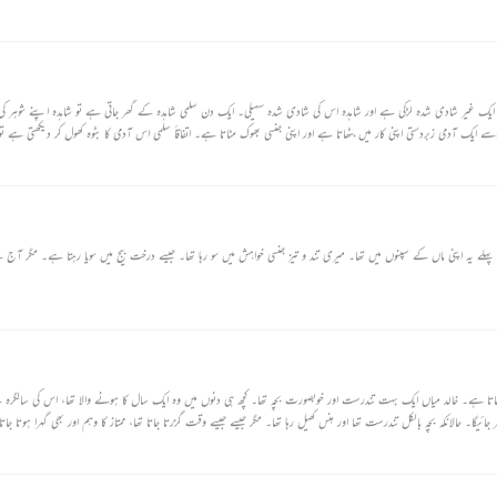
یک غیر شادی شدہ لڑکی ہے اور شاہدہ اس کی شادی شدہ سہیلی۔ ایک دن سلمی شاہدہ کے گھر جاتی ہے تو شاہدہ اپنے شوہر ک
ایک آدمی زبردستی اپنی کار میں بٹھاتا ہے اور اپنی جنسی بھوک مٹاتا ہے۔ اتفاقاً سلمی اس آدمی کا بٹوہ کھول کر دیکھتی ہے ت
ے یہ اپنی ماں کے سپنوں میں تھا۔ میری تند و تیز جنسی خواہش میں سو رہا تھا۔ جیسے درخت بیج میں سویا رہتا ہے۔ مگر آج 
یہ ایک ایسے شخص کی کہانی ہے جو اپنے بیٹے کی موت کے وہم میں ذہنی تناؤ کا شکار ہو جاتا ہے۔ خالد میاں ایک بہت تندرست اور
۔ حالانکہ بچہ بالکل تندرست تھا اور ہنس کھیل رہا تھا۔ مگر جیسے جیسے وقت گزرتا جاتا تھا، ممتاز کا وہم اور بھی گہرا ہوتا جاتا