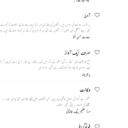
آمنہ
یہ افسانہ دولت کی ہوس میں رشتوں کی ناقدری اور انسانیت سے عاری حرکات کر گزرنے و
بھی اپنے مشکل دن بھول کر رشتوں کے تقدس کو مجروح کرنے پر آمادہ ہوجاتے ہیں۔ چند
نشہ اترتا ہے تو وہ اپنی بیوی کے پاس واپس جاتا ہے۔ اس کا بیٹا اسے اسی دریا کے پاس
سعادت حسن منٹو
صرف ایک آواز
صبح کا وقت تھا۔ ٹھاکر درشن سنگھ کے گھر میں ایک ہنگامہ برپا تھا۔ آج رات کو چندر گر
ایک بہو ان کا پھٹا ہوا کرتا ٹانک رہی تھی۔ دوسری
پریم چند
وکالت
نکلنے کی ہمت نہ پڑتی تھی۔ لحاف
مرزا عظیم بیگ چغتائی
فوٹوگرافر