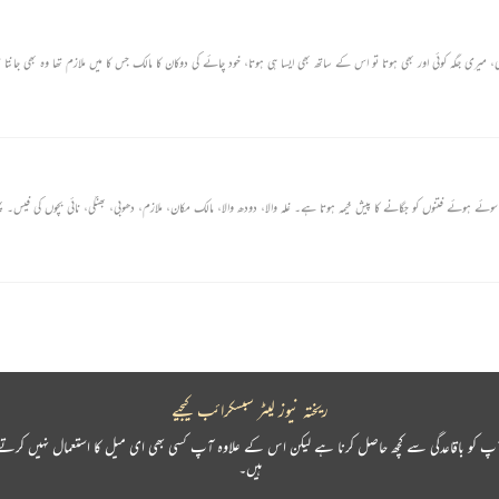
ھا وہ وجہ تو بہت معمولی تھی، میری جگہ کوئی اور بھی ہوتا تو اس کے ساتھ بھی ایسا ہی ہوتا، خود چائے کی دوکان کا مالک جس کا میں ملازم تھا وہ بھی جانتا 
ئے ہوئے فتنوں کو جگانے کا پیش خیمہ ہوتا ہے۔ غلہ والا، دودھ والا، مالک مکان، ملازم، دھوبی، بھنگی، نائی بچوں کی فیس۔ پہ
ریختہ نیوز لیٹر سبسکرائب کیجیے
پ کو باقاعدگی سے کچھ حاصل کرنا ہے لیکن اس کے علاوہ آپ کسی بھی ای میل کا استعمال نہیں کرتے
ہیں۔