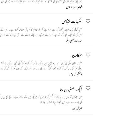
پھر باہر جھاڑو لگا رہی اسٹوڈیو کی بھنگن کو اسکا بچہ لانے کے لیے کہا جاتا ہے، جو کئی
دیتا ہے۔ بھنگن اسٹودیو سے پیسے لے کر جب ڈاکٹر کے پاس جاتی ہے تب تک بچہ مر چک
خواجہ احمد عباس
نفسیات شناس
’’یہ کہانی ایک ایسے شخص کی ہے جو اپنے گھریلو خادم کا نفسیاتی مطالعہ کرتا ہے۔ 
اس کی جگہ ایک نیا نوکر رکھ لیا۔ وہ بہت ہوشیار اور پہلے والے سے بھی زیادہ چست اور تیز
تعریف کیا کرتا تھا۔ اس سے متاثر ہو کر ایک روز اس نے نوکر کی حرکتوں کا نفسیاتی مطالعہ کر
سعادت حسن منٹو
بھکارن
’’ایک ایسی لڑکی کی کہانی ہے، جو بچپن میں بھیک مانگ کر گزارہ کیا کرتی تھی۔ بھیک مانگ
ہوتی تو بھیک مانگ کر گزارہ کیوں کرتی۔ ان کی یہ بات اس لڑکی کے دل کو اتنی لگی کہ وہ پڑ
اعظم کریوی
ایک حلفیہ بیان
کی بات ہے جب میں اکیلا اپنے بستر پر لیٹا تھا
اقبال مجید