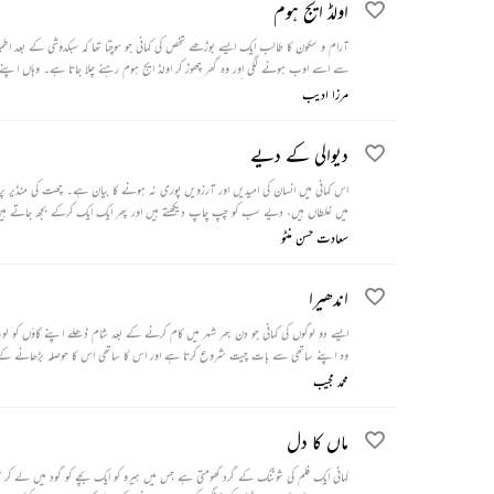
اولڈ ایج ہوم
آرام و سکون کا طالب ایک ایسے بوڑھے شخص کی کہانی جو سوچتا تھا کہ سبکدوشی کے بعد اط
سے اسے اوب ہونے لگی اور وہ گھر چھوڑ کر اولڈ ایج ہوم رہنے چلا جاتا ہے۔ وہاں اپن
کی یاد آتی ہے اور وہ واپس گھر لوٹ جاتا ہے۔
مرزا ادیب
دیوالی کے دیے
اس کہانی میں انسان کی امیدیں اور آرزویں پوری نہ ہونے کا بیان ہے۔ چھت کی منڈیر 
میں غلطاں ہیں، دیے سب کو چپ چاپ دیکھتے ہیں اور پھر ایک ایک کرکے بجھ جاتے ہی
سعادت حسن منٹو
اندھیرا
ایسے دو لوگوں کی کہانی جو دن بھر شہر میں کام کرنے کے بعد شام ڈھلے اپنے گاؤں کو 
وہ اپنے ساتھی سے بات چیت شروع کرتا ہے اور اس کا ساتھی اس کا حوصلہ بڑھانے کے 
محمد مجیب
ماں کا دل
کہانی ایک فلم کی شوٹنگ کے گرد گھومتی ہے جس میں ہیرو کو ایک بچے کو گود میں لے کر 