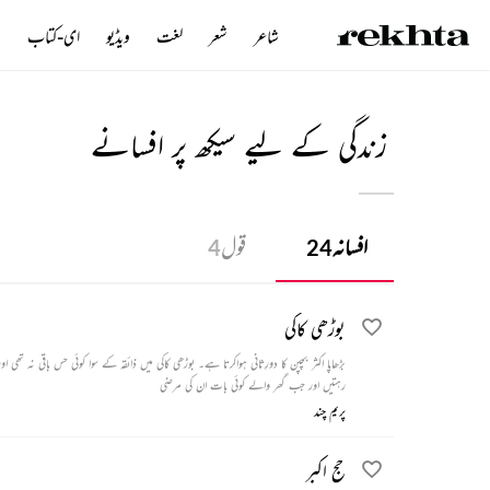
شاعر
شعر
لغت
ویڈیو
ای-کتاب
ن
زندگی کے لیے سیکھ پر افسانے
افسانہ
قول
4
24
بوڑھی کاکی
رہتیں اور جب گھر والے کوئی بات ان کی مرضی
پریم چند
حج اکبر