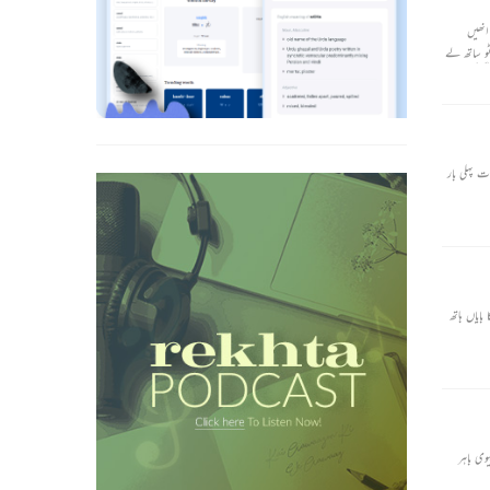
انھیں
ٹو ساتھ لے
ی کی رفتار
ت پہلی بار
ایاں ہاتھ
ی باہر