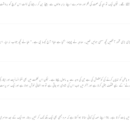
یں کر سکتے تھے۔ لیکن ایک تو بچہ کی صحت کی فکر اور دوسرے اپنے برابر والوں سے ہیٹے بن کر رہنے کی ذلت اس خرچ کو برداشت
(۱) ملیا ہر ی ہری گھاس کا گٹھا لے کر 
 و باطن کو نمایاں کرنے کی کوشش کی ہے جن کی وجہ سے یہ ماحول پنپتا ہے۔ لیکن اس ظلمت میں بھی منٹو انسانیت اور ایثار کی 
ا کرنے‘ کے لیے مختلف جتن کرتا ہے اور آخر میں جب اس کی شادی ہو جاتی ہے تو وہ انتہائی خوش ہوتا ہے اور ایک سرپرست کا 
 بات کرتا ہے۔ چڑا اپنے حصہ کی کہانی سناتا ہوا کہتا ہے کہ مرد کبھی بھی ایک جگہ ٹک کر نہیں رہتا۔ وہ ایک کے بعد دوس