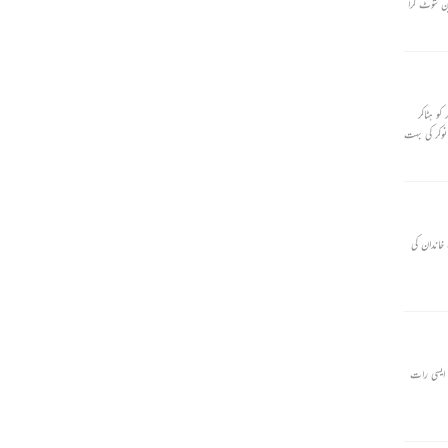
ین شوٹ کرا
و ہٹاکر
نوکر کی بہت
خاندان کی
بیان کروں گا۔اس سچائی میں آپ کو شریک کرلوں گا جو صرف سچ ہے اور سچ کے سوا کچھ نہیں۔ یہ ایک رات کی بات ہے۔ یہ ایک ایسی رات