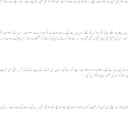
 دن سے بخار میں تپ رہا ہوتا ہے۔ پیسے نہ ہونے کی وجہ سے وہ اسے کسی ڈاکٹر کو بھی نہیں دکھا پاتی ہے۔ ہیرو بچے کے ساتھ س
ا ہوتا ہے۔
اس کے یہاں پہلے دو سگے بھائی نوکر ہوا کرتے تھے۔ ان میں سے ایک بہت چست تھا تو دوسرا بہت سست۔ اس نے سست نوکر ک
 تھا۔ اس کی چستی اتنی زیادہ تھی کہ کبھی کبھی وہ اس کے کام کرنے کی تیزی کو دیکھ کر جھنجھلا جاتا تھا۔ اس کا ایک دوست اس 
نے کا ارداہ کیا اور ۔۔۔ پھر‘‘
تے ہوئے ایک بار اسے ایک لڑکا ملا اور وہ لڑکا اسے اپنے گھر لے گیا۔ وہاں اس لڑکے کے باپ نے کہا کہ اگر یہ لڑکی کسی شریف 
ھ لکھ کر شہر کی مشہور لیڈی ڈاکٹر بن گئی۔‘‘
میں مقدس کتابوں پر ہاتھ رکھ کر قسم کھاتا ہوں کہ جو کچھ میں نے دیکھا ہے وہ سچ سچ 