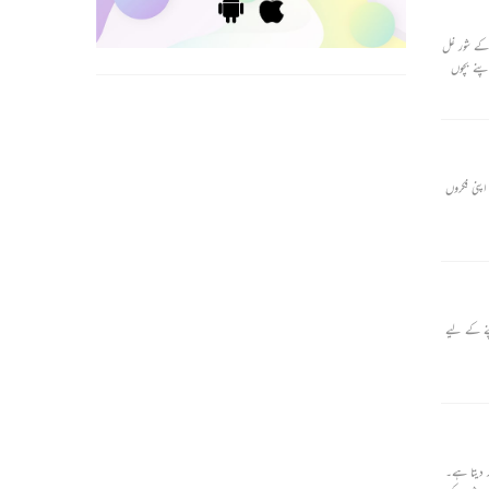
ں کے شور غل
پنے بچوں
پنی فکروں
نے کے لیے
ر دیتا ہے۔