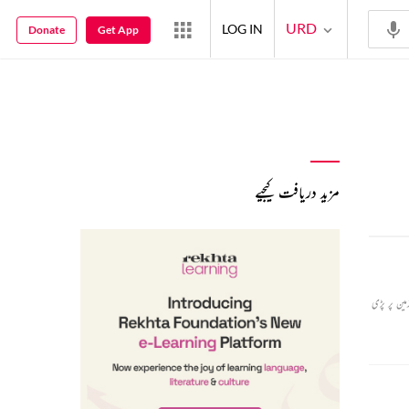
URD
LOG IN
Donate
Get App
مزید دریافت کیجیے
آنکھیں، ہاتھ، پیر سب جواب دے چکے تھے۔زمین پر پڑی