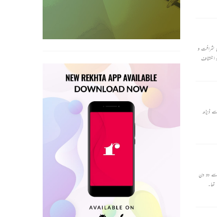
ی شرافت و
و انکشاف
سے ڈیڑھ
 خوبصورت بچہ تھا۔ کچھ ہی دنوں میں وہ ایک سال کا ہونے والا تھا، اس کی سالگرہ سے دو دن
 تھا۔