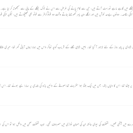
ک بنگلے میں گاہے ماہے ٹورسٹ آتے ہیں، جن سے کام پانے کی غرض سے اس نے ڈاک بنگلے کے مالی سے سمجھوتہ کر لیا ہے۔ 
ڑکی رقاصہ۔ دونوں بےحد خوش ہیں اور اگلے دن باہر گھومنے جاتے وقت وہ فوٹوگرافر سے فوٹو بھی کھینچواتے ہیں، لیکن لڑکی فو
 گرافر کو وہاں پا کر حیران ہوتی ہے۔ فوٹو گرافر بھی اسے پہچان لیتا ہے اور اسکے ساتھی کے بارے میں پوچھتا ہے۔ ساتھی جو زندگ
 شادی پر چند روز کے لئے لاہور آ گیا تھا۔ یہیں شاہی محلے کے قریب کوچہ ٹھاکر داس میں ہمارا جہاں آبائی گھر تھا، میری ملاقا
ر بیٹھا تھا، اس کا دایاں ہاتھ، جس میں ایک جلتا ہوا سگریٹ تھا،صوفے کے دائیں بازو کی بلندی پر سہارا لیے ہوئے تھا۔ اس کا ب
رے میں بیٹھی تھیں۔ شفقت کی بیوی عائشہ ان کی مہمان نوازی میں مصروف تھی۔ جب شفقت صحن میں داخل ہوا تو اس کی بیو