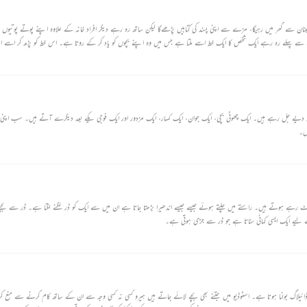
مینان سے گھر میں رہیگا، مزے سے اپنی پسند کی کتابیں پڑھےگا لیکن ساتھ رہ رہے دیگر افراد خانہ کے علاوہ اپنے پوتے پوتیو
ے سے پہلے رہ رہے ایک شخص کا ایک خط اسے ملتا ہے جس میں وہ اپنے بچوں کو یاد کر کے روتا ہے۔ اس خط کو پڑھ کر اسے ا
پر دیے جل رہے ہیں۔ ایک چھوٹی بچی، ایک جوان، ایک کمہار، ایک مزدور اور ایک فوجی یکے بعد دیگرے آتے ہیں۔ سب اپنی ا
ں۔
لوٹ رہے ہوتے ہیں۔ راستے میں چلتے ہوئے جیسے جیسے اندھیرا بڑھتا جاتا ہے ان میں سے ایک کو ڈر لگنے لگتا ہے۔ ڈر سے بچ
لیے ایک ایسی کہانی سناتا ہے جو ڈر سے جڑی ہوتی ہے۔
ڈائیلاگ بولنا ہوتا ہے۔ اسٹوڈیو میں جتنے بھی بچے لائے جاتے ہیں ہیرو کسی نہ کسی وجہ سے ان کے ساتھ کام کرنے سے منع ک