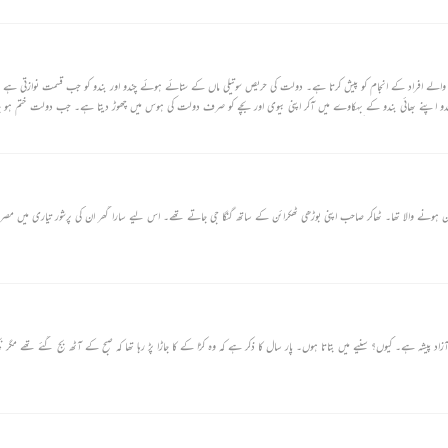
الے افراد کے انجام کو پیش کرتا ہے۔ دولت کی حریص سوتیلی ماں کے ستائے ہوئے چندو اور بندو کو جب قسمت نوازتی ہے ت
و اپنے بھائی بندو کے بہکاوے میں آکر اپنی بیوی اور بچے کو صرف دولت کی ہوس میں چھوڑ دیتا ہے۔ جب دولت ختم ہو ج
 لے جاتا ہے جہاں چندو کی سوتیلی ماں نے ڈوبنے کے لیے ان دونوں بھائیوں کو چھوڑا تھا اور بتاتا ہے کہ یہاں پر ہے میری
ہن ہونے والا تھا۔ ٹھاکر صاحب اپنی بوڑھی ٹھکرائن کے ساتھ گنگا جی جاتے تھے۔ اس لیے سارا گھر ان کی پرشور تیاری میں مص
منظور ہے گزارش احوال واقعی اپنا بیان حسن طبیعت نہیں مجھے وکالت بھی کیا ہی عمدہ۔۔۔ آزاد پیشہ ہے۔ کیوں؟ سنیے میں بتاتا ہوں۔ پار سال کا ذکر ہے کہ وہ کڑا کے کا جاڑا پڑ رہا تھا کہ صبح کے آٹ