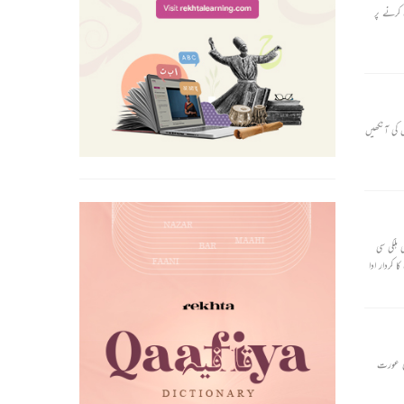
 کرنے پر
لوٹی تو اس کا گیہواں رنگ کچھ سرخ ہوگیا تھا اور بڑی بڑی مخمور آنکھیں کچھ سہمی ہوئیں تھیں۔ مہابیر نے پوچھا، ’’کیا ہے ملیا؟ آج کیسا جی ہے۔‘‘ ملیا نے کچھ جواب نہ دیا۔ اس کی آنکھیں
ہلکی سی
کردار ادا
ری عورت