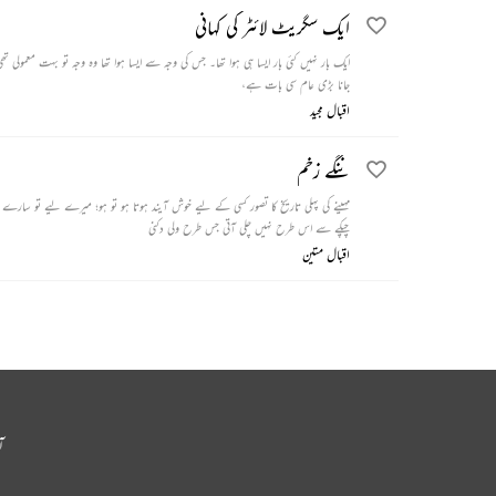
ایک سگریٹ لائٹر کی کہانی
ایک بار نہیں کئی بار ایسا ہی ہوا تھا۔ جس کی وجہ سے ایسا ہوا ت
جانا بڑی عام سی بات ہے،
اقبال مجید
ننگے زخم
مہینے کی پہلی تاریخ کا تصور کسی کے لیے خوش آیند ہوتا ہو تو ہو؛ میرے لیے تو سارے سو
چپکے سے اس طرح نہیں چلی آتی جس طرح ولی دکنی
اقبال متین
آ