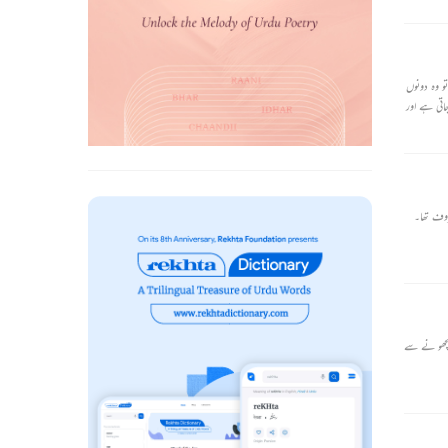
و وہ دونوں
اتی ہے اور
 ماں۔۔۔
روف تھا۔
ھ بج گئے تھے مگر بچھو نے سے