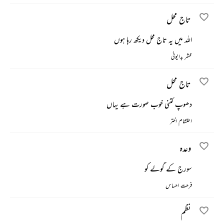
تاج محل
اللہ میں یہ تاج محل دیکھ رہا ہوں
محشر بدایونی
تاج محل
دھوپ کتنی خوب صورت ہے یہاں
احتشام اختر
وعدہ
سورج کے گولے کو
فرحت احساس
نظم