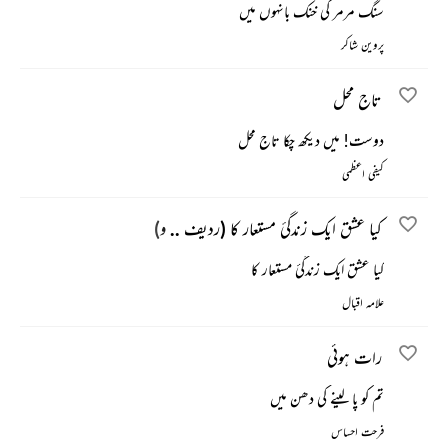
سنگ مرمر کی خنک بانہوں میں
پروین شاکر
تاج محل
دوست! میں دیکھ چکا تاج محل
کیفی اعظمی
کیا عشق ایک زندگئ مستعار کا (ردیف .. و)
کیا عشق ایک زندگئ مستعار کا
علامہ اقبال
رات ہوئی
تم کو پا لینے کی دھن میں
فرحت احساس