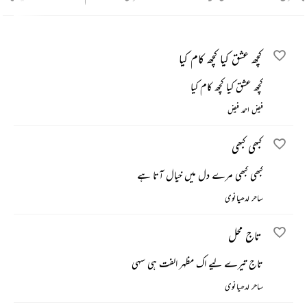
کچھ عشق کیا کچھ کام کیا
کچھ عشق کیا کچھ کام کیا
فیض احمد فیض
کبھی کبھی
کبھی کبھی مرے دل میں خیال آتا ہے
ساحر لدھیانوی
تاج محل
تاج تیرے لیے اک مظہر الفت ہی سہی
ساحر لدھیانوی