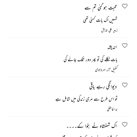
محبت ہو گئی تم سے
تمہیں اک بات کہنی تھی
زبیر علی تابش
اندیشہ
بات نکلے گی تو پھر دور تلک جائے گی
کفیل آزر امروہوی
دیوانگی رہے باقی
تو اس طرح سے مری زندگی میں شامل ہے
ندا فاضلی
اک شہنشاہ نے بنوا کے۔۔۔۔