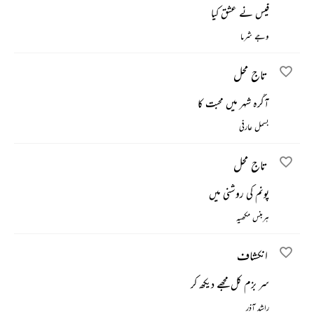
قیس نے عشق کیا
وجے شرما
تاج محل
آگرہ شہر میں محبت کا
بسمل عارفی
تاج محل
پونم کی روشنی میں
ہربنس مکھیہ
انکشاف
سر بزم کل مجھے دیکھ کر
راشد آذر