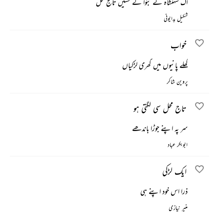
اک شہنشاہ نے بنوا کے حسیں تاج محل
شکیل بدایونی
خواب
کھلے پانیوں میں گھری لڑکیاں
پروین شاکر
تاج محل سی لگتی ہو
سر پہ اپنے جوڑا باندھے
ابوبکر عباد
ایک لڑکی
ذرا اس خود اپنے ہی
منیر نیازی