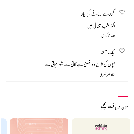
گزرے زمانے کی یاد
اکثر شب تنہائی میں
نادر کاکوری
یک آتشہ
بچوں کی طرح وہ ہنستی ہے گاتی ہے شور مچاتی ہے
شاد امرتسری
مزید دریافت کیجیے