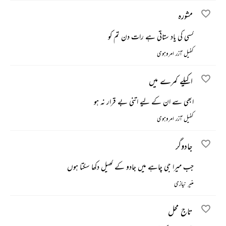
مشورہ
کسی کی یاد ستاتی ہے رات دن تم کو
کفیل آزر امروہوی
اکیلے کمرے میں
ابھی سے ان کے لیے اتنی بے قرار نہ ہو
کفیل آزر امروہوی
جادوگر
جب میرا جی چاہے میں جادو کے کھیل دکھا سکتا ہوں
منیر نیازی
تاج محل