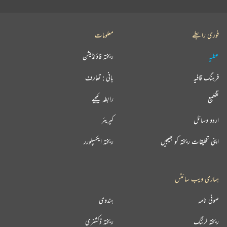
فوری رابطے
معلومات
عطیہ
ریختہ فاؤنڈیشن
فرہنگ قافیہ
بانی : تعارف
تقطیع
رابطہ کیجیے
اردو وسائل
کیریئر
اپنی تخلیقات ریختہ کو بھیجیں
ریختہ ایکسپلورر
ہماری ویب سائٹس
صوفی نامہ
ہندوی
ریختہ لرننگ
ریختہ ڈکشنری