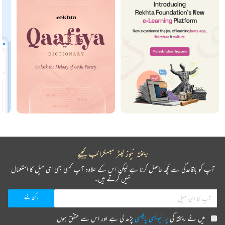
ریختہ نیوز لیٹر سبسکرائب کیجیے
آپ کو باقاعدگی سے کچھ حاصل کرنا ہے لیکن اس کے علاوہ آپ کسی بھی ای میل کا استعمال
نہیں کرتے ہیں۔
میں نے ریختہ کی
پرائیویسی پالیسی
پڑھ لی ہے اور اس سے متفق ہوں