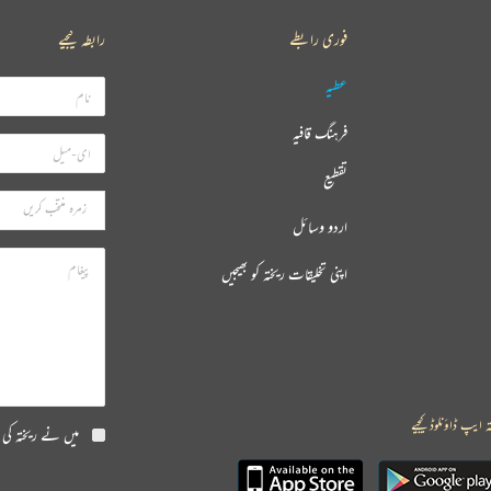
فوری رابطے
رابطہ کیجیے
عطیہ
فرہنگ قافیہ
تقطیع
اردو وسائل
اپنی تخلیقات ریختہ کو بھیجیں
ہ ایپ ڈاؤنلوڈ کیجیے
میں نے ریختہ کی