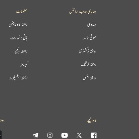
ہماری ویب سائٹس
معلومات
ہندوی
ریختہ فاؤنڈیشن
صوفی نامہ
بانی : تعارف
ریختہ ڈکشنری
رابطہ کیجیے
ریختہ لرننگ
کیریئر
ریختہ بکس
ریختہ ایکسپلورر
فالو کیجیے
ریخت