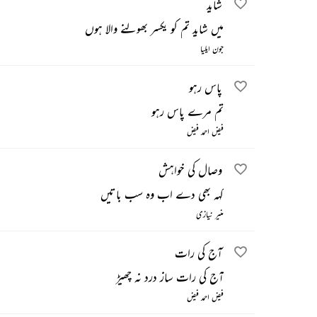
شاید
میں شاید تم کو یکسر بھولنے والا ہوں
جون ایلیا
پاس رہو
تم مرے پاس رہو
فیض احمد فیض
وصال کی خواہش
کہہ بھی دے اب وہ سب باتیں
منیر نیازی
آج کی رات
آج کی رات ساز درد نہ چھیڑ
فیض احمد فیض