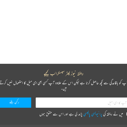
ریختہ نیوز لیٹر سبسکرائب کیجیے
پ کو باقاعدگی سے کچھ حاصل کرنا ہے لیکن اس کے علاوہ آپ کسی بھی ای میل کا استعمال نہیں کرتے
ہیں۔
میں نے ریختہ کی
پرائیویسی پالیسی
پڑھ لی ہے اور اس سے متفق ہوں