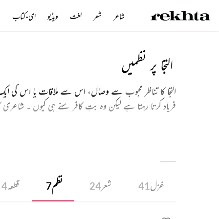
شاعر
شعر
لغت
ویڈیو
ای-کتاب
ن
التجا پر نظمیں
التجا کا تناظر محبوب
سے وصال، اس سے ملاقات یا اس کی ایک جھل
فریاد کرتا رہتا ہے لیکن وہ بتِ کافر سنے ہی کیوں ۔ شاعری 
غزل
شعر
نظم
قطعہ
4
7
24
41