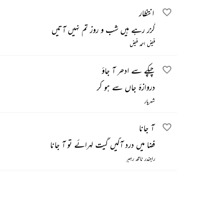
انتظار
گزر رہے ہیں شب و روز تم نہیں آتیں
فیض احمد فیض
چپکے سے ادھر آ جاؤ
دروازۂ جاں سے ہو کر
شہریار
آ جانا
فضا میں درد آگیں گیت لہرائے تو آ جانا
راجندر ناتھ رہبر