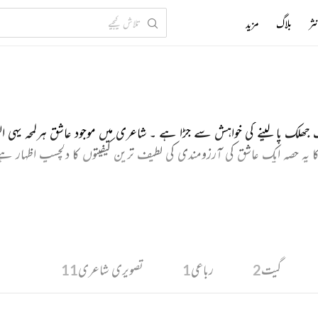
ثر
بلاگ
مزید
ک پا لینے کی خواہش سے جڑا ہے ۔ شاعری میں موجود عاشق ہرلمحہ یہی التجا
کا یہ حصہ ایک عاشق کی آرزومندی کی لطیف ترین کیفیتوں کا دلچسپ اظہار ہ
گیت
رباعی
تصویری شاعری
11
1
2