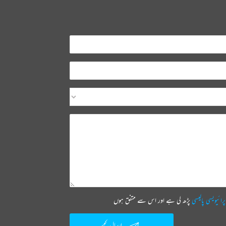
پرائیویسی پالیسی
پڑھ لی ہے اور اس سے متفق ہوں
ارسال کیجیے