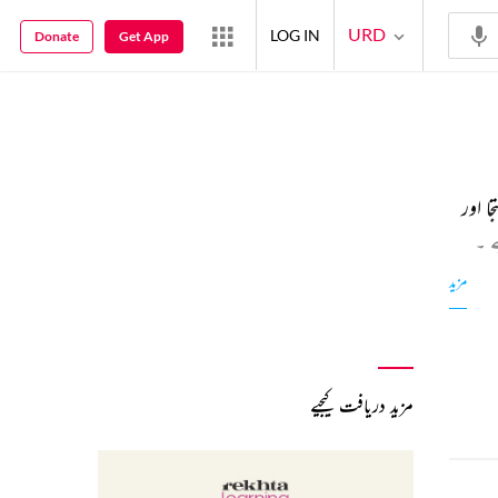
URD
LOG IN
Donate
Get App
 اور
ے ۔
مزید
مزید دریافت کیجیے