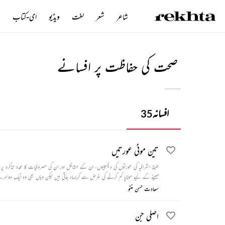
شاعر
شعر
لغت
ویڈیو
ای-کتاب
ن
صحت کی حفاظت پر افسانے
افسانہ
35
تین موٹی عورتیں
طبقۂ اشرافیہ کی عورتوں کی دلچسپیوں، ان کے مشاغل اور ان کی مصروفیات کا عمدہ تذکرہ پ
مہینے کے لیے موٹاپا کم کرنے کی غرض سے کربساد جاتی ہیں لیکن وہاں بھی وہ ایک دوس
سعادت حسن منٹو
اصلی جن