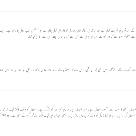
افسانوں کی تعریف کرتی ہے اور ساتھ ہی ساتھ اپنی بیماری کا ذکر بھی کرتی جاتی ہے جو مسلسل شدید ہوتی جا رہی ہے۔ ایک
اسے معلوم ہوتا ہے کہ وہ عورت اس کی بیوی ہے جس سے ڈیڑھ برس پہلے اس نے نکاح کیا تھا۔
امنے کھڑے تھے۔ شوٹنگ میں ابھی کچھ دیر تھی۔ اس لیے کہ اسٹوڈیو کے ساتھ والا صابن کا کارخانہ چل رہا تھا۔ ہر روز اس کا
 یہ اسپتال بمبئی کا سب سے مشہور اسپتال ہے۔ اس اسپتال میں ہر چیز نمبر ون کوالٹی کی ہے۔ اسپتال کو وقف ڈاکٹر ایک طرح سے
ال کی نرسیں اس کی تنہا زندگی کو دیکھ کر پریشان رہتی ہیں۔ تبھی اسپتال میں ایک لڑکی ایبارشن کروانے آتی ہے۔ وہ ڈاکٹر ک