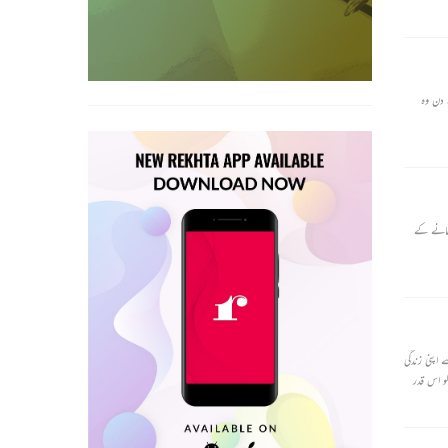
 دن وہ
رخانے کے
 اپنی زندگی
و اس قدر