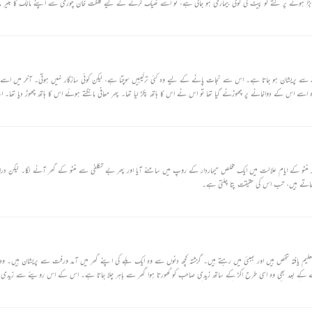
۔ بڑا ہونے پر کتے کو پیٹ کی کوئی بیماری ہو جاتی ہے، تو اسے ٹھیک کرنے کے لیے گلگت خان چوری سے اپنے مالک کا بٹیر مار
نے سے پریشان ہو جاتا ہے۔ اس سے نجات پانے کے لیے وہ کئی ترکیبیں سوچتا ہے، لیکن کوئی سازگار نہیں ہوتی۔ آخر میں اسے
سے اس کے دواخانے پر چھوڑنے گیا تھا تو اس نے اس کا ہاتھ پکڑ لیا تھا۔ پھر معافی مانگتے ہوئے اس کا ہاتھ چھوڑ دیا تھا
ان محمد منٹو کے ایام علالت میں ایک مخلص تیماردار کے روپ میں سامنے آیا اور پھر بے تکلفی سے منٹو کے گھر آنے لگا۔ لیکن درا
و جاتے ہیں، تب اس کی حقیقت پتا چلتی ہے۔
علیم یافتہ شخص ہیں اور بمبئی میں رہتے ہیں۔ گزشتہ کچھ دنوں سے وہ ایک بلے کی اپنے گھر میں آمد ورفت سے پریشان ہیں۔ وہ بل
 کے بعد بھی وہ اسی طرح اکڑ کے ساتھ زیدی صاحب کو گھورتا ہوا گھر سے باہر چلا جاتا ہے۔ اس کے اس رویئے سے زید
ی اپنی کیفیت اور اس بلے کی شرارتوں کی پوری داستان سناتے ہیں تو پھر دوست کے یاد دلانے پر انہیں یاد آتا ہے کہ ب
 ہی طرح ضدی، اکڑ والا اور ہر طرح کے زد و کوب سے بے اثر رہا کرتا تھا۔