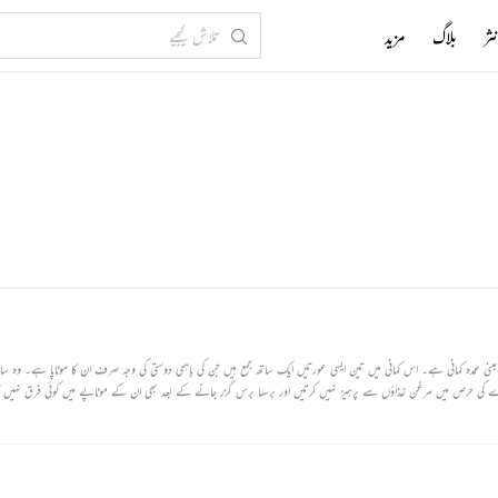
ثر
بلاگ
مزید
ر مبنی عمدہ کہانی ہے۔ اس کہانی میں تین ایسی عورتیں ایک ساتھ جمع ہیں جن کی باہمی دوستی کی وجہ صرف ان کا موٹاپا ہے۔ وہ س
رے کی حرص میں مرغن غذاؤں سے پرہیز نہیں کرتیں اور برسہا برس گزر جانے کے بعد بھی ان کے موٹاپے میں کوئی فرق نہیں 