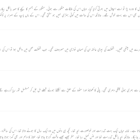
ورہ پڑا تو اسے اسپتال میں بھرتی کرایا گیا۔ وہاں اس کی ملاقات منظور سے ہوئی۔ منظور کے جسم کا نیچے کا حصہ بالکل بیکار ہ
نرس بھی اس سے بہت خوش تھے۔ حالانکہ اس کی حالت میں کوئی بہتری نہیں ہو سکتی تھی۔ اس کے ماں باپ کے اصرار پر ڈاک
یا تو ڈسچارج ہونے سے پہلے کی رات کو ہی منظور کا انتقال ہو گیا۔‘‘
رے میں بیٹھی تھیں۔ شفقت کی بیوی عائشہ ان کی مہمان نوازی میں مصروف تھی۔ جب شفقت صحن میں داخل ہوا تو اس کی بیو
پر پانی سے بھری ہوئی کیتلی دھری تھی۔ پانی کا کھولاؤ اورا سٹوو کے حلق سے نکلتے ہوئے شعلے مل جل کر مسلسل شور برپا کررہے تھے
یہ ایک ایسے شخص کی کہانی ہے جو اپنے بیٹے کی موت کے وہم میں ذہنی تناؤ کا شکار ہو جاتا ہے۔ خالد میاں ایک بہت تندرست اور
۔ حالانکہ بچہ بالکل تندرست تھا اور ہنس کھیل رہا تھا۔ مگر جیسے جیسے وقت گزرتا جاتا تھا، ممتاز کا وہم اور بھی گہرا ہوتا جاتا