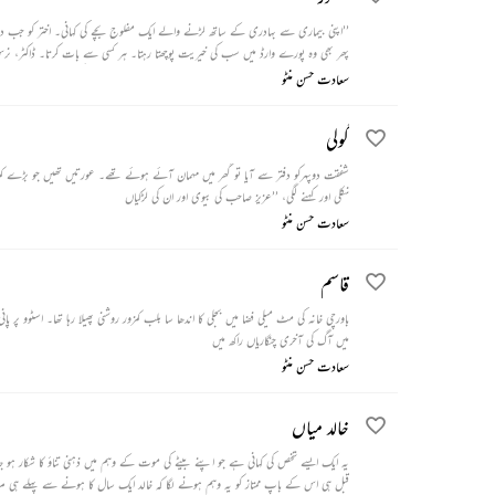
’’اپنی بیماری سے بہادری کے ساتھ لڑنے والے ایک مفلوج بچے کی کہانی۔ اختر کو جب دل کا د
پھر بھی وہ پورے وارڈ میں سب کی خیریت پوچھتا رہتا۔ ہر کسی سے بات کرتا۔ ڈاکٹر، 
اپنے یہاں داخل کر لیا تھا۔ اختر منظور سے بہت متاثر ہوا۔ جب اس کی چھٹی کا دن قریب آ
سعادت حسن منٹو
گولی
شفقت دوپہرکو دفتر سے آیا تو گھر میں مہمان آئے ہوئے تھے۔ عورتیں تھیں جو بڑے کم
نکلی اور کہنے لگی، ’’عزیز صاحب کی بیوی اور ان کی لڑکیاں
سعادت حسن منٹو
قاسم
باورچی خانہ کی مٹ میلی فضا میں بجلی کا اندھا سا بلب کمزور روشنی پھیلا رہا تھا۔ اسٹوو 
میں آگ کی آخری چنگاریاں راکھ میں
سعادت حسن منٹو
خالد میاں
قبل ہی اس کے باپ ممتاز کو یہ وہم ہونے لگا کہ خالد ایک سال کا ہونے سے پہلے ہی مر جائیگا