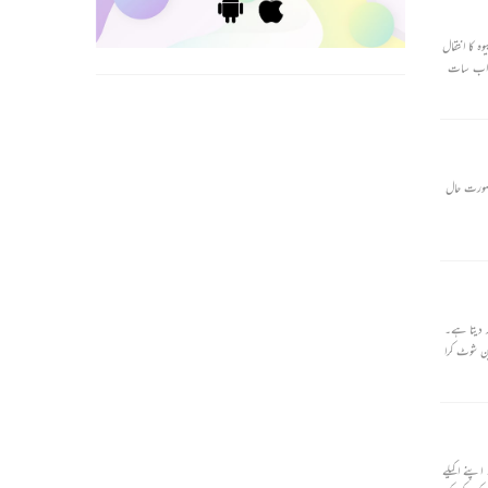
 کا انتقال
ھے اب سات
 صورت حال
ر دیتا ہے۔
ین شوٹ کرا
یہ ہوٹل میں کام کرنے والے ایک بیحد بدصورت نوکر کی کہانی ہے۔ اس کی بدصورتی کی وجہ سے اس کا مالک اسے پسند کرتا ہے اور نہ ہی وہاں آنے والے گاہک۔ اپنی محنت اور اخلاق سے وہ سبھی کا عزیز بن جاتا ہے۔ اپنے اکیلے