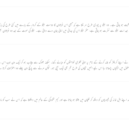
ے محبت ہو جاتی ہے۔ وہ بیگو پر پوری طرح مر مٹتا ہے کہ تبھی اس نوجوان کا دوست بیگو کے کردار کے بارے میں کئی طرح کی با
د اسے بیگو سے نفرت ہو جاتی ہے، مگر بیگو اس کی جدائی میں اپنی جان دے دیتی ہے۔ بیگو کی موت کے بعد وہ نوجوان بھ
۔ جس نے اپنے کریکٹر کو بلند کرنے کے نام پر اپنی فطری خواہشوں کو دبائے رکھا۔ سکینہ بھوک سے بیتاب ہو کر ایک دن جب اس 
اسکول میں لڑکیاں پڑھاتا رہا اس لیے انہیں بچیوں کی طرح تم بھی ایک بچی ہو۔ لیکن مرنے سے پانچ دن پہلے وہ اعتراف کرتا 
ں سے دیکھا ہے۔
لہ اپنے اہل خانہ کی مجبوریوں کو دیکھ کر خلجان میں مبتلا ہو جاتا ہے اور نیم غنودگی کے عالم میں دیکھتا ہے کہ اس نے سب کو مار