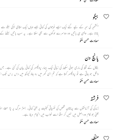
بیگو
’’کشمیر کی سیر کے لیے گئے ایک ایسے نوجوان کی کہانی جسے وہاں ایک مقامی لڑکی بیگو س
بتاتا ہے۔ ویسی ہی باتیں وہ دوسرے لوگوں سے بھی سنتا ہے۔ یہ سب باتیں سننے کے بع
لگی آگ میں جل کر مر جاتا ہے۔‘‘
سعادت حسن منٹو
پانچ دن
بنگال کے قحط کی ماری ہوئی سکینہ کی زبانی ایک بیمار پروفیسر کی کہانی بیان کی گئی ہے
داخل ہو جاتی ہے تو پروفیسر کہتا ہے کہ تم اسی گھر میں رہ جاؤ کیونکہ میں دس برس تک 
نے ہمیشہ سکینہ سمیت ان تمام لڑکیوں کو جنہیں اس نے پڑھایا ہے، ہمیشہ دزدیدہ نگاہو
سعادت حسن منٹو
فرشتہ
زندگی کی آزمائشوں سے پریشان شخص کی نفسیاتی کیفیت پر مبنی کہانی۔ بستر مرگ پر پڑا عطاء ال
یعنی جو کام وہ اصل میں نہیں کر سکتا اسے خواب میں انجام دیتا ہے۔
سعادت حسن منٹو
منظور