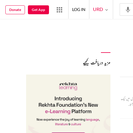
URD
LOG IN
Donate
Get App
مزید دریافت کیجیے
ال میں ایک
آتا۔