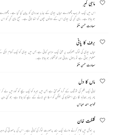
ماہی گیر
اس میں ایک غریب مچھوارے میاں بیوی کے جذبۂ ہمدردی کو بیان کیا گیا ہے۔ مچھوارے ک
ہو جاتا ہے۔ ماہی گیر کی بیوی اس کے دونوں بچوں کو اٹھا لاتی ہے۔ صبح ماہی گیر کو اس
ہو گئے۔ جاؤ انہیں لے آو۔ ماہی گیر کی بیوی چادر اٹھا کر دکھاتی ہے کہ وہ دونوں بچے یہ
سعادت حسن منٹو
برف کا پانی
میاں بیوی کی نوک جھونک پر مبنی ایک مزاحیہ کہانی ہے جس میں بیوی کو ایک گمنام لڑک
معلوم ہوتی ہے تو ماحول رومانی اور خوشگوار ہو جاتا ہے۔
سعادت حسن منٹو
ماں کا دل
کہانی ایک فلم کی شوٹنگ کے گرد گھومتی ہے جس میں ہیرو کو ایک بچے کو گود میں لے کر 
پھر باہر جھاڑو لگا رہی اسٹوڈیو کی بھنگن کو اسکا بچہ لانے کے لیے کہا جاتا ہے، جو کئی
دیتا ہے۔ بھنگن اسٹودیو سے پیسے لے کر جب ڈاکٹر کے پاس جاتی ہے تب تک بچہ مر چک
خواجہ احمد عباس
گلگت خان