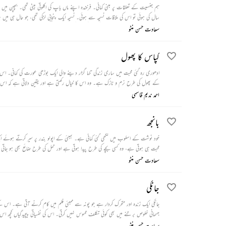
ہم جنسیت کے تعلقات پر مبنی کہانی۔ فرخندہ اپنے ماں باپ کی اکلوتی بیٹی تھی۔ بچپن میں ہ
سال کی ہوئی تو اس کی ملاقات نسیمہ سے ہوئی۔ نسیمہ ایک پنجابی لڑکی تھی، جو حال ہی میں
نسیمہ سے ملنا بند کر دیا تو وہ نیم پاگل ہو گئی۔ لوگوں نے کہا کہ اس پر جن ہے، پر
سعادت حسن منٹو
کپاس کا پھول
ادھوری رہ گئی محبت میں ساری زندگی تنہا گزار دینے والی ایک بوڑھی عورت کی کہانی۔ اس
کے پھول کی طرح نرم و نازک ہے۔ وہ اس کا خیال رکھتی ہے اور یقین دلاتی ہے کہ اس برے
کی طرح مسل دیا جاتا ہے۔
احمد ندیم قاسمی
بانجھ
خود نوشت کے اسلوب میں لکھی گئی کہانی ہے۔ بمبئی کے اپولو بندر پر سیر کرتے ہوئ
محبت ہی ہوتی ہے، وہ کسی بچے کی طرح پیدا ہوتی ہے اور حمل کی طرح ضائع بھی ہو جاتی ہے
ہوتے ہیں۔
سعادت حسن منٹو
جانکی
جانکی ایک زندہ اور متحرک کردار ہے جو پونہ سے ممبئی فلم میں کام کرنے آتی ہے۔ اس 
جسمانی خلوص برتنے میں بھی کوئی تکلف محسوس نہیں کرتی۔ اس کی نفسیاتی پیچیدگیاں ک
ستاتا رہتا ہے۔ جنسی میلانات کا تجزیہ کرتی ہوئی یہ ایک عمدہ کہانی ہے۔
سعادت حسن منٹو