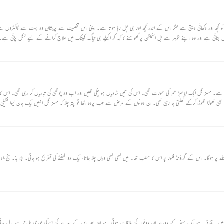
تو کچھ اور دکھائی دیتی ہے مگر اس کے اندر کچھ اور ہی چل رہا ہوتا ہے۔ اپنی اس شخصیت سے پریشان وہ بہت سے ڈاکٹروں س
 بتاتی ہے اور وہ اپنے شوہر سے ہل اسٹیشن پر گھومنے کا کہہ کر اکیلے ہی تیاگ کلینک میں علاج کرانے کے لیے نکل پڑتی ہے۔
ایک ایسی عورت کی زندگی پر مبنی کہانی ہے جسے لوگوں کو تل تل کر مارنے میں لطف آتا ہے۔ مسز گل ایک ادھیڑ عمر کی عورت تھی۔ اس کی تین شادیاں ہو چکی تھیں اور اب وہ چوتھی کی تیاریاں کر رہی تھی۔
جا رہا تھا۔ اس کے یہاں کی نوکرانی بھی تھوڑا تھوڑا کرکے گھلتی جا رہی تھی۔ ان دونوں کے مرض سے جب پردہ اٹھا تو پتہ چلا کہ مسز گل انہیں ایک جان لیوا نشیلی
پر ہوگا۔ اس کے گراؤنڈ فلور پر اس کا مطب تھا۔ میں کبھی کبھی وہاں چلا جاتا، ایک دو گھنٹے کی تفریح ہو جاتی۔ بڑا بذلہ سنج،
ی ہیں۔ اتفاق سے ایک سفر کے دوران ان دونوں کی ملاقات ہوتی ہے اور پھر اس کے بعد ان کی زندگی پوری طرح سے بدل جا