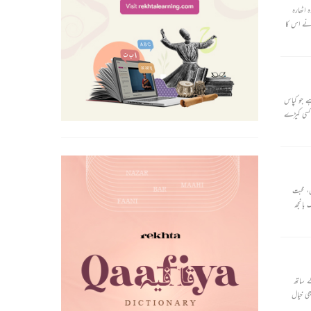
 اٹھارہ
 نے اس کا
ے جو کپاس
 کسی کیڑے
، محبت
 بانجھ
ے ساتھ
ی خیال