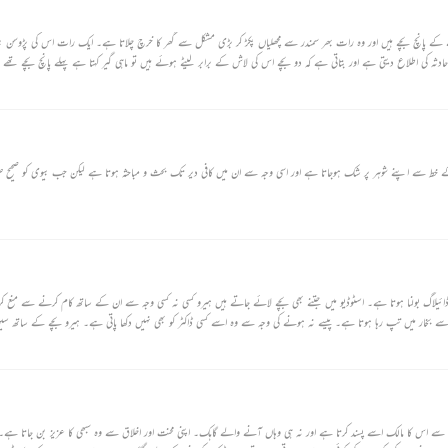
ے پانچ بچے ہیں اور وہ رات بھر سمندر سے مچھلیاں پکڑ کر بڑی مشکل سے گھر کا خرچ چلاتا ہے۔ ایک رات اس کی پڑوسن بیوہ
 حادثہ کی اطلاع دیتی ہے اور بتاتی ہے کہ دو بچے اس کی لاش کے برابر لیٹے ہوئے ہیں تو ماہی گیر کہتا ہے پہلے پانچ بچے ت
اں ہیں۔
ی کے خط سے اپنے شوہر پر شک ہوجاتا ہے اور اسی وجہ سے ان میں کافی دیر تک بحث و مباحثہ ہوتا ہے لیکن جب بیوی کو صحیح
ڈائیلاگ بولنا ہوتا ہے۔ اسٹوڈیو میں جتنے بھی بچے لائے جاتے ہیں ہیرو کسی نہ کسی وجہ سے ان کے ساتھ کام کرنے سے منع ک
 دن سے بخار میں تپ رہا ہوتا ہے۔ پیسے نہ ہونے کی وجہ سے وہ اسے کسی ڈاکٹر کو بھی نہیں دکھا پاتی ہے۔ ہیرو بچے کے ساتھ س
ا ہوتا ہے۔