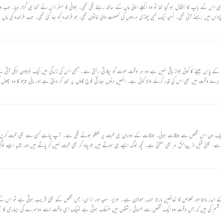
ی اس کے باپ کا انتقال ہو گیا تھا تو وہ اکیلے اپنی ماں کے ساتھ رہنے لگی تھی۔ جوانی کا سفر اس نے تنہا ہی گزار دیا۔ جب وہ
 پڑوس میں رہنے آئی تھی۔ نسیمہ ایک لمبی چوڑی مردوں کی خصلت والی خاتون تھی، جو فرخندہ کو بھا گئی تھی۔ جب فرخندہ کی ماں
 جب ایک دن چھت پر اس کی ملاقات نسیمہ کے چھوٹے بھائی سے ہوئی تو اس کے سبھی جن بھاگ گئے۔
 کے پاس جینے کا کوئی جواز باقی نہیں ہے وہ ہر وقت موت کو پکارتی رہتی ہے۔ تبھی اس کی زندگی میں ایک نوجوان لڑکی آتی ہ
 وقت میں بھی اس کی قدر کرنے والا کوئی ہے۔ انھیں دنوں بھارتی فوج گاؤں پر حملہ کر دیتی ہے اور مائی تاجو کا وہ پھول
ے ایک دن اس شخص سے ملاقات ہوئی۔ ملاقات کے دوران ہی محبت پر گفتگو ہونے لگی ہے۔ آپ چاہے کسی سے بھی محبت کریں
، یعنی قبل از پیدائش مر بھی سکتی ہے۔ کچھ لوگ ایسے ہی ہوتے ہیں جو چاہ کر بھی محبت نہیں کر پاتے ہیں اور شاید ایسے لوگ
کے اندر مامتا اور خلوص کا ٹھاٹھیں مارتا سمندر موجزن ہے۔ عزیز، سعید اور نرائن، جس شخص کے بھی قریب ہوتی ہے تو اس ک
چھ اس قسم کی ہیں کہ جس وقت وہ ایک شخص سے جسمانی رشتوں میں منسلک ہوتی ہے ٹھیک اسی وقت اسے دوسرے کی بیماری کا بھ