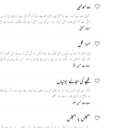
دو مونہی
’’کہانی دوہرے کردار سے جوجھتی ایک ایسی عورت کے گرد گھومتی ہے، جو ظاہری طور پر 
کراتی ہے مگر کوئی فائدہ نہیں ہوتا۔ پھر اس کی ایک سہیلی اسے تیاگ کلینک کے بارے میں
ممتاز مفتی
مسز گل
شوہر ایک نوجوان تھا۔ لیکن اب وہ دن بہ دن پیلا پڑتا 
تھوڑا کرکے روز پلا رہی تھیں۔
سعادت حسن منٹو
قیمے کی بجائے بوٹیاں
ڈاکٹر سعید میرا ہمسایہ تھا۔اس کا مکان میرے مکان سے زیادہ سے زیادہ دو سو گز کے فاصلے 
اور وضع دار آدمی تھا۔ رہنے والا بنگلور
سعادت حسن منٹو
ہمجنس با ہمجنس
یہ ایک ایسے جوڑے کی کہانی ہے جن کی شادیاں ادھیڑ عمر کے ساتھیوں کے ساتھ ہو جات