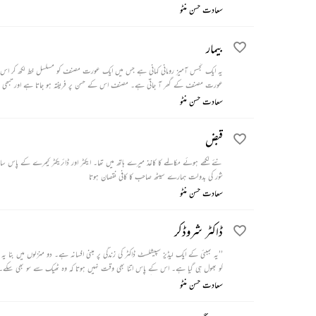
سعادت حسن منٹو
بیمار
یہ ایک تجسس آمیز رومانی کہانی ہے جس میں ایک عورت مصنف کو مسلسل خط لکھ کر اس کے 
عورت مصنف کے گھر آ جاتی ہے۔ مصنف اس کے حسن پر فریفتہ ہو جاتا ہے اور تبھی 
سعادت حسن منٹو
قبض
نئے لکھے ہوئے مکالمے کا کاغذ میرے ہاتھ میں تھا۔ ایکٹر اور ڈائریکٹر کیمرے کے پاس س
شور کی بدولت ہمارے سیٹھ صاحب کا کافی نقصان ہوتا
سعادت حسن منٹو
ڈاکٹر شروڈکر
’’یہ بمبئی کے ایک لیڈیز سپیشلسٹ ڈاکٹر کی زندگی پر مبنی افسانہ ہے۔ دو منزلوں میں بنا
کو بھول ہی گیا ہے۔ اس کے پاس اتنا بھی وقت نہیں ہوتا کہ وہ ٹھیک سے سو بھی سکے۔ اسپت
پسند آ جاتی ہے کہ ڈاکٹر اس لڑکی سے شادی کر لیتا ہے۔‘‘
سعادت حسن منٹو