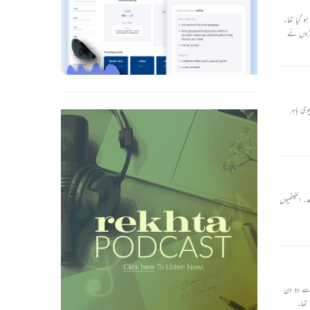
و گیا تھا۔
ٹروں نے
ی باہر
۔ انگیٹھیوں
 خوبصورت بچہ تھا۔ کچھ ہی دنوں میں وہ ایک سال کا ہونے والا تھا، اس کی سالگرہ سے دو دن
 تھا۔