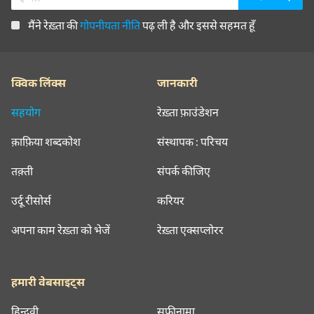
मैंने रेख़्ता की
गोपनीयता नीति
पढ़ ली है और इससे सहमत हूँ
क्विक लिंक्स
जानकारी
सहयोग
रेख़्ता फ़ाउंडेशन
क़ाफ़िया शब्दकोश
संस्थापक : परिचय
तक़्ती
संपर्क कीजिए
उर्दू रीसोर्स
करियर
अपना काम रेख़्ता को भेजें
रेख़्ता एक्सप्लोरर
हमारी वेबसाइट्स
हिन्दवी
सूफ़ीनामा