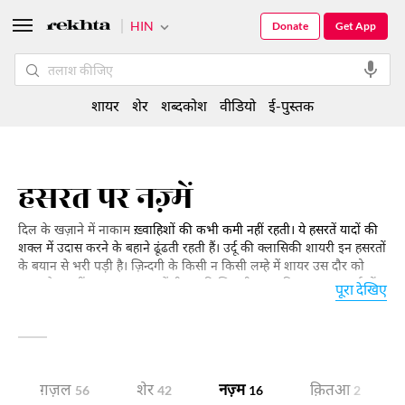
HIN
Donate
Get App
शायर
शेर
शब्दकोश
वीडियो
ई-पुस्तक
हसरत पर नज़्में
दिल के खज़ाने में नाकाम
ख़्वाहिशों की कभी कमी नहीं रहती। ये हसरतें यादों की
शक्ल में उदास करने के बहाने ढूंढती रहती हैं। उर्दू की क्लासिकी शायरी इन हसरतों
के बयान से भरी पड़ी है। ज़िन्दगी के किसी न किसी लम्हे में शायर उस दौर को
लफ़्ज़ देना नहीं भूलता जब हसरतें ही उसकी ज़िन्दगी का वाहिद सहारा रह गई हों।
पूरा देखिए
हसरत शायरी का यह इन्तिख़ाब पेश हैः
ग़ज़ल
शेर
नज़्म
क़ितआ
56
42
16
2