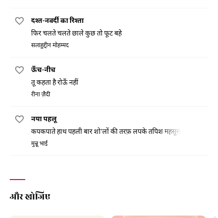
दश्त-नवर्दी का रिश्ता
फिर चलते चलते छाले कुछ तो फूट बहे
सलाहुद्दीन मोहम्मद
ऊँच-नीच
तू कहता है रोऊँ नहीं
रीना ज़ैदी
नया पहलू
कपकपाते हाथ पहली बार शो'लों की तरफ़ लपके तपिश महसूस की
मुन्नू भाई
और खोजिए