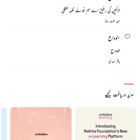
لڑکپن کی رفیق اے ہم نوائے نغمۂ طفلی
عبد الاحد ساز
الوداع
الوداع
باقر مہدی
مزید دریافت کیجیے