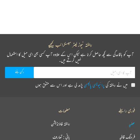
ریختہ نیوز لیٹر سبسکرائب کیجیے
آپ کو باقاعدگی سے کچھ حاصل کرنا ہے لیکن اس کے علاوہ آپ کسی بھی ای میل کا استعمال
نہیں کرتے ہیں۔
میں نے ریختہ کی
پرائیویسی پالیسی
پڑھ لی ہے اور اس سے متفق ہوں
فوری رابطے
معلومات
عطیہ
ریختہ فاؤنڈیشن
فرہنگ قافیہ
بانی : تعارف