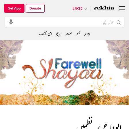
URD
Get App
Donate
شاعر
شعر
لغت
ویڈیو
ای-کتاب
الوداع پر نظمیں