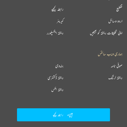
تقطیع
رابطہ کیجیے
اردو وسائل
کیریئر
اپنی تخلیقات ریختہ کو بھیجیں
ریختہ ایکسپلورر
ہماری ویب سائٹس
صوفی نامہ
ہندوی
ریختہ لرننگ
ریختہ ڈکشنری
ریختہ بکس
رابطہ کیجیے