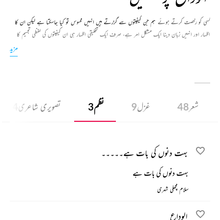
کسی کو رخصت کرتے ہوئے
ہم جن کیفیتوں سے گزرتے ہیں انہیں محسوس تو کیا جاسکتا ہے لیکن ان کا
اظہار اور انہیں زبان دینا ایک مشکل امر ہے، صرف ایک تخلیقی اظہار ہی ان کیفیتوں کی لفظی تجسیم کا
متحمل ہوسکتا ہے ۔ ’’الوداع‘‘ کے لفظ کے تحت ہم نے جو اشعار جمع کئے ہیں وہ الوداعی کیفیات کے
مزید
انہیں نامعلوم علاقوں کی سیر ہیں ۔
شعر
48
غزل
9
نظم
3
تصویری شاعری
4
بہت دنوں کی بات ہے۔۔۔۔۔
بہت دنوں کی بات ہے
سلام مچھلی شہری
الوداع