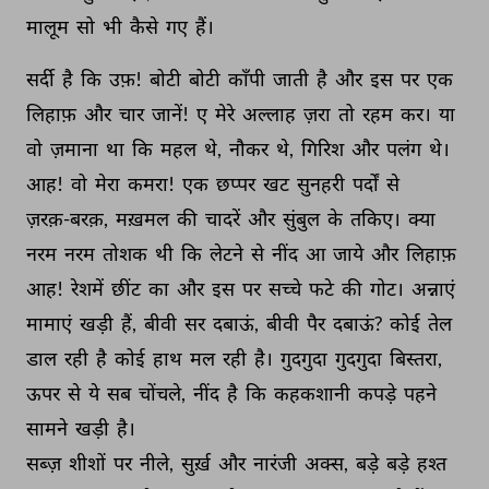
मालूम 
सो 
भी 
कैसे 
गए 
हैं। 
सर्दी 
है 
कि 
उफ़! 
बोटी 
बोटी 
काँपी 
जाती 
है 
और 
इस 
पर 
एक 
लिहाफ़ 
और 
चार 
जानें! 
ए 
मेरे 
अल्लाह 
ज़रा 
तो 
रहम 
कर। 
या 
वो 
ज़माना 
था 
कि 
महल 
थे, 
नौकर 
थे, 
गिरिश 
और 
पलंग 
थे। 
आह! 
वो 
मेरा 
कमरा! 
एक 
छप्पर 
खट 
सुनहरी 
पर्दों 
से 
ज़रक़-बरक़, 
मख़मल 
की 
चादरें 
और 
सुंबुल 
के 
तकिए। 
क्या 
नरम 
नरम 
तोशक 
थी 
कि 
लेटने 
से 
नींद 
आ 
जाये 
और 
लिहाफ़ 
आह! 
रेशमें 
छींट 
का 
और 
इस 
पर 
सच्चे 
फटे 
की 
गोट। 
अन्नाएं 
मामाएं 
खड़ी 
हैं, 
बीवी 
सर 
दबाऊं, 
बीवी 
पैर 
दबाऊं? 
कोई 
तेल 
डाल 
रही 
है 
कोई 
हाथ 
मल 
रही 
है। 
गुदगुदा 
गुदगुदा 
बिस्तरा, 
ऊपर 
से 
ये 
सब 
चोंचले, 
नींद 
है 
कि 
कहकशानी 
कपड़े 
पहने 
सामने 
खड़ी 
है। 
सब्ज़ 
शीशों 
पर 
नीले, 
सुर्ख़ 
और 
नारंजी 
अक्स, 
बड़े 
बड़े 
हश्त 