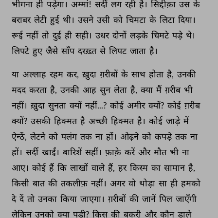
भीगना 
ही 
पड़ेगा। 
अम्मां! 
सर्दी 
लग 
रही 
है। 
सिद्दीक़ा 
उस 
के 
बराबर 
लेटी 
हुई 
थी। 
उसने 
उसी 
को 
चिमटा 
के 
लिटा 
दिया। 
रूई 
नहीं 
तो 
दुई 
ही 
सही। 
उधर 
दोनों 
लड़के 
चिमटे 
पड़े 
थे। 
लिपटे 
हुए 
जैसे 
साँप 
दरख़्त 
से 
लिपट 
जाता 
है। 
या 
अल्लाह 
रहम 
कर, 
ख़ुदा 
ग़रीबों 
के 
साथ 
होता 
है, 
उनकी 
मदद 
करता 
है, 
उनकी 
आह 
सुन 
लेता 
है, 
क्या 
मैं 
ग़रीब 
भी 
नहीं। 
ख़ुदा 
सुनता 
क्यों 
नहीं...? 
कोई 
अमीर 
क्यों? 
कोई 
ग़रीब 
क्यों? 
उसकी 
हिक्मत 
है 
अच्छी 
हिक्मत 
है। 
कोई 
जाड़े 
में 
ऐन्ठें, 
लेटने 
को 
पलंग 
तक 
ना 
हों। 
ओढ़ने 
को 
कपड़े 
तक 
ना 
हों। 
सर्दी 
खाईं। 
बारिशें 
सहीं। 
फ़ाक़े 
करें 
और 
मौत 
भी 
ना 
आए। 
कोई 
हैं 
कि 
लाखों 
वाले 
हैं, 
हर 
किस्म 
का 
सामान 
है, 
किसी 
बात 
की 
तकलीफ़ 
नहीं। 
अगर 
वो 
थोड़ा 
सा 
ही 
हमको 
दे 
दें 
तो 
उनका 
किया 
जाएगा। 
ग़रीबों 
की 
जानें 
पिल 
जाएँगी 
लेकिन 
उनको 
क्या 
पड़ी? 
किस 
की 
बकरी 
और 
कौन 
डाले 