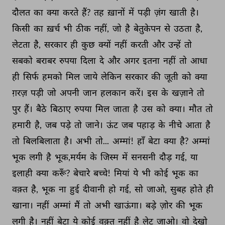
दौलत 
का 
क्या 
करते 
हैं? 
तह 
ख़ानों 
में 
पड़ी 
ज़ंग 
खाती 
है। 
किसी 
का 
ख़र्च 
भी 
ठीक 
नहीं, 
जो 
है 
बेतुकेपन 
से 
उठता 
है, 
लेटता 
है, 
सरकार 
ही 
कुछ 
क्यों 
नहीं 
करती 
और 
उन्हें 
तो 
सबको 
बराबर 
रुपया 
दिला 
दे 
और 
अगर 
इतना 
नहीं 
तो 
आधा 
ही 
सिर्फ 
हमको 
मिल 
जाये 
लेकिन 
सरकार 
की 
जूती 
को 
क्या 
ग़रज़ 
पड़ी 
जो 
अपनी 
जान 
हलकान 
करें। 
इस 
के 
खज़ाने 
तो 
पुर 
हैं। 
बैठे 
बिठाए 
रुपया 
मिल 
जाता 
है 
उस 
को 
क्या। 
मौत 
तो 
हमारी 
है, 
जब 
पड़े 
तो 
जाने। 
ऊंट 
जब 
पहाड़ 
के 
नीचे 
आता 
है 
तो 
बिलबिलाता 
है। 
अभी 
तो... 
अम्मां! 
हाँ 
बेटा 
क्या 
है? 
अम्मां 
भूक 
लगी 
है 
भूक,मर्यम 
के 
जिस्म 
में 
सनसनी 
दौड़ 
गई, 
या 
इलाही 
क्या 
करूँ? 
बेचारे 
बच्चे! 
मियां 
ये 
भी 
कोई 
भूक 
का 
वक़्त 
है, 
भूक 
ना 
हुई 
दीवानी 
हो 
गई, 
सो 
जाओ, 
सुबह 
होते 
ही 
खाना। 
नहीं 
अम्मां 
मैं 
तो 
अभी 
खाऊंगा। 
बड़े 
ज़ोर 
की 
भूक 
लगी 
है। 
नहीं 
बेटा 
ये 
कोई 
वक़्त 
नहीं 
है 
लेट 
जाओ। 
वो 
देखो 