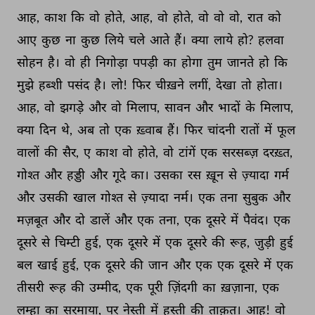
आह, 
काश 
कि 
वो 
होते, 
आह, 
वो 
होते, 
वो 
वो 
वो, 
रात 
को 
आए 
कुछ 
ना 
कुछ 
लिये 
चले 
आते 
हैं। 
क्या 
लाये 
हो? 
हलवा 
सोहन 
है। 
वो 
ही 
निगोड़ा 
पपड़ी 
का 
होगा 
तुम 
जानते 
हो 
कि 
मुझे 
हब्शी 
पसंद 
है। 
लो! 
फिर 
चीख़ने 
लगीं, 
देखा 
तो 
होता। 
आह, 
वो 
झगड़े 
और 
वो 
मिलाप, 
सावन 
और 
भादों 
के 
मिलाप, 
क्या 
दिन 
थे, 
अब 
तो 
एक 
ख़्वाब 
हैं। 
फिर 
चांदनी 
रातों 
में 
फूल 
वालों 
की 
सैर, 
ए 
काश 
वो 
होते, 
वो 
टांगें 
एक 
सरसब्ज़ 
दरख़्त, 
गोश्त 
और 
हड्डी 
और 
गूदे 
का। 
उसका 
रस 
ख़ून 
से 
ज़्यादा 
गर्म 
और 
उसकी 
खाल 
गोश्त 
से 
ज़्यादा 
नर्म। 
एक 
तना 
सुबुक 
और 
मज़बूत 
और 
दो 
डालें 
और 
एक 
तना, 
एक 
दूसरे 
में 
पैवंद। 
एक 
दूसरे 
से 
चिम्टी 
हुई, 
एक 
दूसरे 
में 
एक 
दूसरे 
की 
रूह, 
जुड़ी 
हुई 
बल 
खाई 
हुई, 
एक 
दूसरे 
की 
जान 
और 
एक 
एक 
दूसरे 
में 
एक 
तीसरी 
रूह 
की 
उम्मीद, 
एक 
पूरी 
ज़िंदगी 
का 
ख़ज़ाना, 
एक 
लम्हा 
का 
सरमाया, 
पर 
नेस्ती 
में 
हस्ती 
की 
ताक़त। 
आह! 
वो 