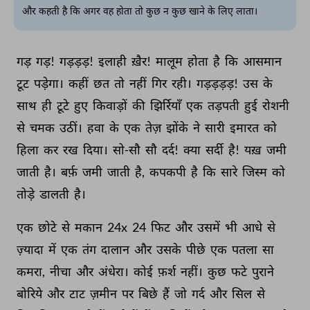
और कहती है कि अगर वह होता तो कुछ न कुछ खाने के लिए लाता।
गड़ 
गड़! 
गड़ड़ड़! 
इलाही 
ख़ैर! 
मालूम 
होता 
है 
कि 
आसमान 
टूट 
पड़ेगा। 
कहीं 
छत 
तो 
नहीं 
गिर 
रही। 
गड़ड़ड़ड़! 
उस 
के 
साथ 
ही 
टूटे 
हुए 
किवाड़ों 
की 
झिर्रियाँ 
एक 
तड़पती 
हुई 
रोशनी 
से 
चमक 
उठीं। 
हवा 
के 
एक 
तेज़ 
झोंके 
ने 
सारी 
इमारत 
को 
हिला 
कर 
रख 
दिया। 
सो-सौ 
सौ 
दर्द! 
क्या 
सर्दी 
है! 
यख़ 
जमी 
जाती 
है। 
बर्फ़ 
जमी 
जाती 
है, 
कपकपी 
है 
कि 
सारे 
जिस्म 
को 
तोड़े 
डालती 
है। 
एक 
छोटे 
से 
मकान 
24x 
24 
फिट 
और 
उसमें 
भी 
आधे 
से 
ज़्यादा 
में 
एक 
तंग 
दालान 
और 
उसके 
पीछे 
एक 
पतला 
सा 
कमरा, 
नीचा 
और 
अंधेरा। 
कोई 
फ़र्श 
नहीं। 
कुछ 
फटे 
पुराने 
बोरिये 
और 
टाट 
ज़मीन 
पर 
बिछे 
हैं 
जो 
गर्द 
और 
सिल 
से 