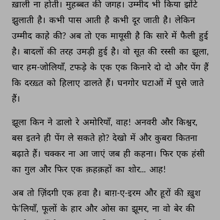
ख़ाली 
ना 
होती। 
मुहब्बत 
की 
जगह। 
उम्मीद 
भी 
किया 
झोंटे 
झुलाती 
है। 
कभी 
पास 
आती 
है 
कभी 
दूर 
जाती 
है। 
लेकिन 
उम्मीद 
काहे 
की? 
अब 
तो 
एक 
मायूसी 
है 
कि 
सारे 
में 
फैली 
हुई 
है। 
बादलों 
की 
तरह 
उमड़ी 
हुई 
है। 
वो 
सूत 
की 
रस्सी 
का 
झूला, 
चार 
हम-जोलियाँ, 
टफड़े 
के 
एक 
एक 
किनारे 
दो 
दो 
और 
पेंग 
हैं 
कि 
दरख़्त 
को 
हिलाए 
डालते 
हैं। 
घनगोर 
घटाओं 
में 
घुसे 
जाते 
हैं। 
झूला 
किन 
ने 
डालो 
रे 
अमोरियाँ, 
वाह! 
अनवरी 
और 
किश्वर, 
बस 
इतने 
ही 
पेंग 
ले 
सकते 
हो? 
देखो 
में 
और 
कुबरा 
कितना 
बढ़ाते 
हैं। 
चक्कर 
ना 
आ 
जाएं 
जब 
ही 
कहना। 
फिर 
एक 
हंसी 
का 
गुल 
और 
फिर 
एक 
क़हक़हों 
का 
शोर... 
आह! 
अब 
तो 
ज़िंदगी 
एक 
हवा 
है। 
बाग़-ए-इरम 
और 
हूरों 
की 
ख़ुश 
फे’लियाँ, 
फूलों 
के 
हार 
और 
ओस 
का 
झूमर, 
ना 
वो 
बेर 
की 