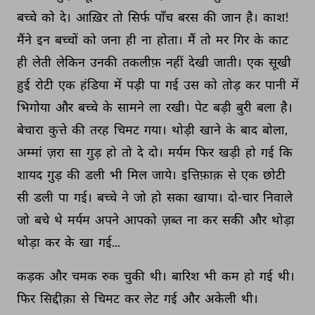
बच्चे 
को 
दे। 
आख़िर 
तो 
सिर्फ 
पाँच 
बरस 
की 
जान 
है। 
काश! 
मैंने 
इन 
बच्चों 
को 
जना 
ही 
ना 
होता। 
मैं 
तो 
मर 
गिर 
के 
काट 
ही 
लेती 
लेकिन 
उनकी 
तकलीफ़ 
नहीं 
देखी 
जाती। 
एक 
सूखी 
हुई 
रोटी 
एक 
हंडिया 
में 
पड़ी 
पा 
गई 
उस 
को 
तोड़ 
कर 
पानी 
में 
भिगोया 
और 
बच्चे 
के 
सामने 
ला 
रखी। 
पेट 
बड़ी 
बुरी 
बला 
है। 
बेचारा 
कुत्ते 
की 
तरह 
चिमट 
गया। 
थोड़ी 
खाने 
के 
बाद 
बोला, 
अम्मां 
ज़रा 
सा 
गुड़ 
हो 
तो 
दे 
दो। 
मर्यम 
फिर 
खड़ी 
हो 
गई 
कि 
शायद 
गुड़ 
की 
डली 
भी 
मिल 
जाये। 
इत्तिफ़ाक़ 
से 
एक 
छोटी 
सी 
डली 
पा 
गई। 
बच्चे 
ने 
जो 
हो 
सका 
खाया। 
दो-चार 
निवाले 
जो 
बचे 
थे 
मर्यम 
अपने 
आपको 
ज़ब्त 
ना 
कर 
सकी 
और 
थोड़ा 
थोड़ा 
कर 
के 
खा 
गई... 
कड़क 
और 
चमक 
रुक 
चुकी 
थी। 
बारिश 
भी 
कम 
हो 
गई 
थी। 
फिर 
सिद्दीक़ा 
से 
चिमट 
कर 
लेट 
गई 
और 
अकेली 
थी। 