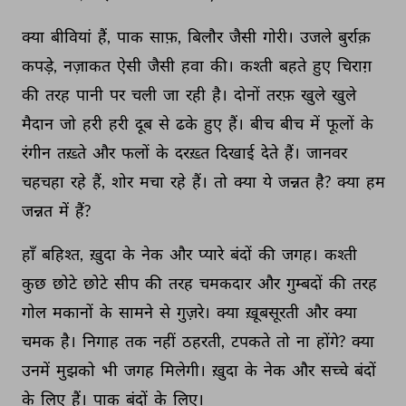
क्या 
बीवियां 
हैं, 
पाक 
साफ़, 
बिलौर 
जैसी 
गोरी। 
उजले 
बुर्राक़ 
कपड़े, 
नज़ाकत 
ऐसी 
जैसी 
हवा 
की। 
कश्ती 
बहते 
हुए 
चिराग़ 
की 
तरह 
पानी 
पर 
चली 
जा 
रही 
है। 
दोनों 
तरफ़ 
खुले 
खुले 
मैदान 
जो 
हरी 
हरी 
दूब 
से 
ढके 
हुए 
हैं। 
बीच 
बीच 
में 
फूलों 
के 
रंगीन 
तख़्ते 
और 
फलों 
के 
दरख़्त 
दिखाई 
देते 
हैं। 
जानवर 
चहचहा 
रहे 
हैं, 
शोर 
मचा 
रहे 
हैं। 
तो 
क्या 
ये 
जन्नत 
है? 
क्या 
हम 
जन्नत 
में 
हैं? 
हाँ 
बहिश्त, 
ख़ुदा 
के 
नेक 
और 
प्यारे 
बंदों 
की 
जगह। 
कश्ती 
कुछ 
छोटे 
छोटे 
सीप 
की 
तरह 
चमकदार 
और 
गुम्बदों 
की 
तरह 
गोल 
मकानों 
के 
सामने 
से 
गुज़रे। 
क्या 
ख़ूबसूरती 
और 
क्या 
चमक 
है। 
निगाह 
तक 
नहीं 
ठहरती, 
टपकते 
तो 
ना 
होंगे? 
क्या 
उनमें 
मुझको 
भी 
जगह 
मिलेगी। 
ख़ुदा 
के 
नेक 
और 
सच्चे 
बंदों 
के 
लिए 
हैं। 
पाक 
बंदों 
के 
लिए। 