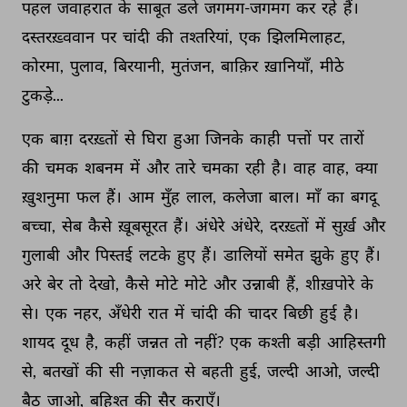
पहल 
जवाहरात 
के 
साबूत 
डले 
जगमग-जगमग 
कर 
रहे 
हैं। 
दस्तरख़्ववान 
पर 
चांदी 
की 
तश्तरियां, 
एक 
झिलमिलाहट, 
कोरमा, 
पुलाव, 
बिरयानी, 
मुतंजन, 
बाक़िर 
ख़ानियाँ, 
मीठे 
टुकड़े... 
एक 
बाग़ 
दरख़्तों 
से 
घिरा 
हुआ 
जिनके 
काही 
पत्तों 
पर 
तारों 
की 
चमक 
शबनम 
में 
और 
तारे 
चमका 
रही 
है। 
वाह 
वाह, 
क्या 
ख़ुशनुमा 
फल 
हैं। 
आम 
मुँह 
लाल, 
कलेजा 
बाल। 
माँ 
का 
बगदू 
बच्चा, 
सेब 
कैसे 
ख़ूबसूरत 
हैं। 
अंधेरे 
अंधेरे, 
दरख़्तों 
में 
सुर्ख़ 
और 
गुलाबी 
और 
पिस्तई 
लटके 
हुए 
हैं। 
डालियों 
समेत 
झुके 
हुए 
हैं। 
अरे 
बेर 
तो 
देखो, 
कैसे 
मोटे 
मोटे 
और 
उन्नाबी 
हैं, 
शीख़पोरे 
के 
से। 
एक 
नहर, 
अँधेरी 
रात 
में 
चांदी 
की 
चादर 
बिछी 
हुई 
है। 
शायद 
दूध 
है, 
कहीं 
जन्नत 
तो 
नहीं? 
एक 
कश्ती 
बड़ी 
आहिस्तगी 
से, 
बतखों 
की 
सी 
नज़ाकत 
से 
बहती 
हुई, 
जल्दी 
आओ, 
जल्दी 
बैठ 
जाओ, 
बहिश्त 
की 
सैर 
कराएँ। 