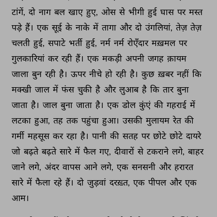
टांगें, 
दो 
नाग 
बल 
खाए 
हुए, 
ओस 
से 
भीगी 
हुई 
घास 
पर 
मस्त 
पड़े 
हैं। 
एक 
सूई 
के 
नाके 
में 
तागा 
और 
दो 
उंगलियां, 
तेज़ 
तेज़ 
चलती 
हुई, 
सपाटे 
भर्ती 
हुई, 
नर्म 
नर्म 
रोएँदार 
मख़मल 
पर 
गुलकारियां 
कर 
रही 
हैं। 
एक 
मकड़ी 
अपनी 
जगह 
क़ायम 
जाला 
बुन 
रही 
है। 
ऊपर 
नीचे 
हो 
रही 
है। 
कुछ 
ख़बर 
नहीं 
कि 
मक्खी 
जाल 
में 
फंस 
चुकी 
है 
और 
लुआब 
है 
कि 
तार 
बुना 
जाता 
है। 
जाल 
बुना 
जाता 
है। 
एक 
डोल 
कुंएं 
की 
गहराई 
में 
लटका 
हुआ, 
तह 
तक 
पहुंचा 
हुआ। 
उसकी 
मुलायम 
रेत 
की 
गर्मी 
महसूस 
कर 
रहा 
है। 
पानी 
की 
सतह 
पर 
छोटे 
छोटे 
दायरे 
जो 
बढ़ते 
बढ़ते 
सारे 
में 
फैल 
गए, 
दीवारों 
से 
टकराने 
लगे, 
बाहर 
जाने 
लगे, 
अंदर 
वापस 
आने 
लगे, 
एक 
सनसनी 
और 
हरारत 
सारे 
में 
फैला 
रहे 
हैं। 
दो 
जुड़वां 
दरख़्त, 
एक 
पीपल 
और 
एक 
आम। 