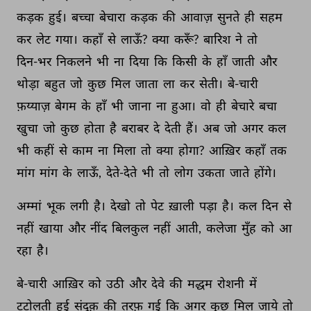
कड़क 
हुई। 
बच्चा 
बेचारा 
कड़क 
की 
आवाज़ 
सुनते 
ही 
सहम 
कर 
लेट 
गया। 
कहाँ 
से 
लाऊँ? 
क्या 
करूँ? 
बारिश 
ने 
तो 
दिन-भर 
निकलने 
भी 
ना 
दिया 
कि 
किसी 
के 
हाँ 
जाती 
और 
थोड़ा 
बहुत 
जो 
कुछ 
मिल 
जाता 
ला 
कर 
सेती। 
बे-चारी 
फ़य्याज़ 
बेगम 
के 
हाँ 
भी 
जाना 
ना 
हुआ। 
वो 
ही 
बेचारे 
बचा 
खुचा 
जो 
कुछ 
होता 
है 
बराबर 
दे 
देती 
हैं। 
अब 
जो 
अगर 
कल 
भी 
कहीं 
से 
काम 
ना 
मिला 
तो 
क्या 
होगा? 
आख़िर 
कहाँ 
तक 
मांग 
मांग 
के 
लाऊँ, 
देते-देते 
भी 
तो 
लोग 
उकता 
जाते 
होंगे। 
अम्मां 
भूक 
लगी 
है। 
देखो 
तो 
पेट 
ख़ाली 
पड़ा 
है। 
कल 
दिन 
से 
नहीं 
खाया 
और 
नींद 
बिलकुल 
नहीं 
आती, 
कलेजा 
मुँह 
को 
आ 
रहा 
है। 
बे-चारी 
आख़िर 
को 
उठी 
और 
देवे 
की 
मद्धम 
रोशनी 
में 
टटोलती 
हुई 
संदूक़ 
की 
तरफ़ 
गई 
कि 
अगर 
कुछ 
मिल 
जाये 
तो 