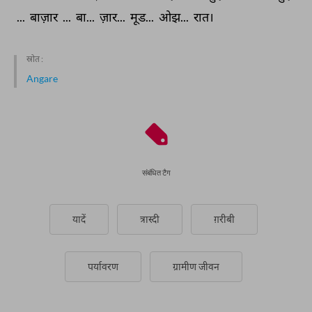
... 
बाज़ार 
... 
बा... 
ज़ार... 
मूड... 
ओझ... 
रात। 
स्रोत :
Angare
संबंधित टैग
यादें
त्रास्दी
ग़रीबी
पर्यावरण
ग्रामीण जीवन