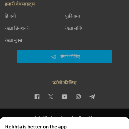
हमारी वेबसाइट्स
हिन्दवी
सूफ़ीनामा
रेख़्ता डिक्शनरी
रेख़्ता लर्निंग
रेख़्ता बुक्स
संपर्क कीजिए
फॉलो कीजिए
प्राइवेसी पॉलिसी
इस्तेमाल की शर्तें
कॉपीराइट
Rekhta is better on the app
© 2026 Rekhta™ Foundation. All rights reserved.