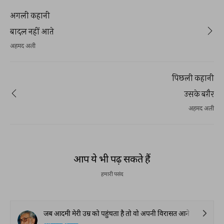
इस किताब में शामिल कहानियों के विषय इतने
अपरंपरागत और बज़ाहिर इतने बाग़ियाना थे कि
अगली कहानी
किताब को सरकारी हुक्म से ज़ब्त कर लिया गया और
उसे अश्लील, अनैतिक और धर्म विरोधी घोषित कर
बादल नहीं आते
दिया गया। यहाँ हम इस किताब में शामिल समस्त
अहमद अली
लेखन को आपके लिए प्रस्तुत कर रहे हैं।
पिछली कहानी
उसके बग़ैर
अहमद अली
आप ये भी पढ़ सकते हैं
हमारी पसंद
जब आदमी मेरी उम्र को पहुंचता है तो वो अपनी विरासत आने वाली नस्ल को देकर जाने की कोशिश करता है। कुछ चीज़ें ऐसी होती हैं, जो इन्सान बदक़िस्मती से साथ ही समेट कर ले जाता है। मुझे अपनी जवानी के वाक़ियात और इस से पहले की ज़िंदगी के हालात मुख़्तलिफ़ टुकड़ियों में मिलते हैं। मैं चाहता हूँ कि अब वो आपके हवाले कर दूं। हालाँकि इसमें तारीख़ी नौईयत का कोई बड़ा वाक़िया आपको नहीं मिलेगा लेकिन मुआशरती ज़िंदगी को ब नज़र-ए-ग़ाइर देखा जाये तो इसमें हमारी सियासी ज़िंदगी के बहुत से पहलू नुमायां नज़र आएँगे।