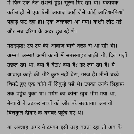
में 
फिर 
एक 
तेज़ 
रोशनी 
हुई। 
सूरज 
गिर 
रहा 
था। 
यकायक 
क़रीब 
ही 
से 
एक 
ऐसी 
आवाज़ 
आई 
जैसे 
कोई 
आतिश-फ़िशाँ 
पहाड़ 
फट 
रहा 
हो। 
एक 
ज़लज़ला 
आ 
गया। 
कश्ती 
लौट 
गई 
और 
सब 
दरिया 
के 
अंदर 
डूब 
रहे 
थे। 
गड़ड़ड़ड़! 
टप 
टप 
की 
आवाज़ 
चारों 
तरफ़ 
से 
आ 
रही 
थी। 
अम्मां! 
अम्मां! 
अभी 
कानों 
में 
सनसनाहट 
बाक़ी 
थी, 
दिल 
गज़ों 
उछल 
रहा 
था, 
क्या 
है 
बेटा? 
क्या 
है? 
डर 
लग 
रहा 
है। 
ये 
आवाज़ 
काहे 
की 
थी? 
कुछ 
नहीं 
बेटा, 
गरज 
है। 
तीनों 
बच्चे 
चिमटे 
हुए 
एक 
कोने 
में 
सिकुड़े 
पड़े 
थे। 
टपका 
उनके 
लिहाफ़ 
तक 
पहुंच 
चुका 
था। 
मर्यम 
का 
कोना 
ख़ूब 
भीग 
गया 
था, 
बे-चारी 
ने 
उठकर 
बच्चों 
को 
और 
परे 
सरकाया। 
अब 
वो 
बिलकुल 
दीवार 
के 
बराबर 
पहुंच 
गए 
थे। 
या 
अल्लाह 
अगर 
ये 
टपका 
इसी 
तरह 
बढ़ता 
रहा 
तो 
अब 
के 