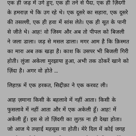
एक 
ही 
जड़ 
में 
उगे 
हुए, 
एक 
ही 
तने 
से 
पैदा, 
एक 
ही 
ज़िंदगी 
के 
हमराज़ 
थे 
कि 
उग 
रहे 
थे। 
एक 
दूसरे 
का 
सहारा, 
एक 
दूसरे 
की 
तसल्ली, 
एक 
ही 
हवा 
में 
सांस 
लेते। 
एक 
ही 
सूत 
के 
पानी 
से 
जीते 
थे। 
आह! 
वो 
जिस्म 
और 
अब 
तो 
पीपल 
को 
बिजली 
ने 
जला 
डाला। 
जड़ 
से 
मसल 
डाला। 
मगर 
आम 
है 
कि 
क़िस्मत 
का 
मारा 
अब 
तक 
खड़ा 
है। 
काश 
कि 
उसपर 
भी 
बिजली 
गिरी 
होती। 
लुंजा 
अकेला 
मुरझाया 
हुआ, 
अभी 
तक 
ठोकरें 
खाने 
को 
ज़िंदा 
है। 
अगर 
वो 
होते 
... 
लिहाफ़ 
में 
एक 
हरकत, 
सिद्दीक़ा 
ने 
एक 
करवट 
ली। 
आह 
ज़माना 
किसी 
के 
बहलावे 
में 
नहीं 
आता। 
किसी 
के 
फुसलावे 
में 
नहीं 
आता 
और 
में 
एक 
अकेली 
हूँ। 
आह! 
में 
अकेली 
हूँ। 
इस 
से 
तो 
ज़िंदगी 
का 
लुत्फ़ 
ना 
ही 
देखा 
होता। 
जो 
आज 
ये 
तन्हाई 
महसूस 
ना 
होती। 
मेरे 
दिल 
में 
कोई 
जगह 