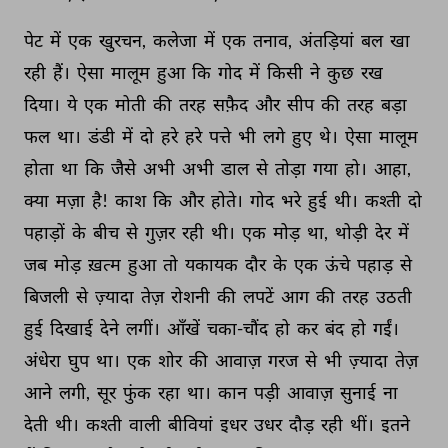
पेट 
में 
एक 
खुरचन, 
कलेजा 
में 
एक 
तनाव, 
अंतड़ियां 
बल 
खा 
रही 
हैं। 
ऐसा 
मालूम 
हुआ 
कि 
गोद 
में 
किसी 
ने 
कुछ 
रख 
दिया। 
ये 
एक 
मोती 
की 
तरह 
सफ़ैद 
और 
सीप 
की 
तरह 
बड़ा 
फल 
था। 
डंडी 
में 
दो 
हरे 
हरे 
पत्ते 
भी 
लगे 
हुए 
थे। 
ऐसा 
मालूम 
होता 
था 
कि 
जैसे 
अभी 
अभी 
डाल 
से 
तोड़ा 
गया 
हो। 
आहा, 
क्या 
मज़ा 
है! 
काश 
कि 
और 
होते। 
गोद 
भरे 
हुई 
थी। 
कश्ती 
दो 
पहाड़ों 
के 
बीच 
से 
गुज़र 
रही 
थी। 
एक 
मोड़ 
था, 
थोड़ी 
देर 
में 
जब 
मोड़ 
ख़त्म 
हुआ 
तो 
यकायक 
दौर 
के 
एक 
ऊंचे 
पहाड़ 
से 
बिजली 
से 
ज़्यादा 
तेज़ 
रोशनी 
की 
लपटें 
आग 
की 
तरह 
उठती 
हुई 
दिखाई 
देने 
लगीं। 
आँखें 
चका-चौंद 
हो 
कर 
बंद 
हो 
गईं। 
अंधेरा 
घुप 
था। 
एक 
शोर 
की 
आवाज़ 
गरज 
से 
भी 
ज़्यादा 
तेज़ 
आने 
लगी, 
सूर 
फुंक 
रहा 
था। 
कान 
पड़ी 
आवाज़ 
सुनाई 
ना 
देती 
थी। 
कश्ती 
वाली 
बीवियां 
इधर 
उधर 
दौड़ 
रही 
थीं। 
इतने 