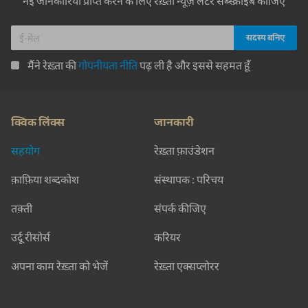
नई जानकारियाँ प्राप्त करने के लिए रेख़्ता न्यूज़ लेटर सब्स्क्राइब कीजिए
मैंने रेख़्ता की
गोपनीयता नीति
पढ़ ली है और इससे सहमत हूँ
क्विक लिंक्स
जानकारी
सहयोग
रेख़्ता फ़ाउंडेशन
क़ाफ़िया शब्दकोश
संस्थापक : परिचय
तक़्ती
संपर्क कीजिए
उर्दू रीसोर्स
करियर
अपना काम रेख़्ता को भेजें
रेख़्ता एक्सप्लोरर