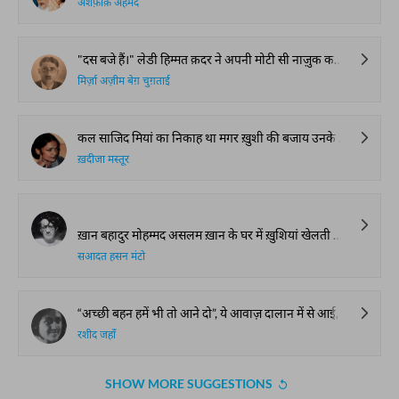
अशफ़ाक़ अहमद
"दस बजे हैं।" लेडी हिम्मत क़दर ने अपनी मोटी सी नाज़ुक कलाई पर नज़र डालते हुए जमाही ली। नवाब हिम्मत क़दर ने अपनी ख़तरनाक मूंछों से दाँत चमका कर कहा। "ग्यारह, साढे़ गया बजे तक तो हम ज़रूर फ़ो... होनच... बिग..."
मिर्ज़ा अज़ीम बेग़ चुग़ताई
कल साजिद मियां का निकाह था मगर ख़ुशी की बजाय उनके चेहरे पर वहशत बरस रही थी। वो अपनी दोनों बहनों से बार-बार कह रहे थे, "ए बड़ी बजिया, आप अच्छी तरह सुन लें मेरा बिस्तर हमेशा की तरह अम्मां बी के कमरे में बिछा रहेगा। उसे कोई नहीं हटाएगा और आप भी सुन लें छोटी बजिया, अब आप मेरा बिस्तर उठवाने की बात नहीं करेंगी, क्या समझीं आप?"
ख़दीजा मस्तूर
ख़ान बहादुर मोहम्मद असलम ख़ान के घर में ख़ुशियां खेलती थीं, और सही मा’नों में खेलती थीं। उनकी दो लड़कियां थीं, एक लड़का। अगर बड़ी लड़की की उम्र तेरह बरस की होगी तो छोटी की यही ग्यारह साढ़े ग्यारह और जो लड़का था गो सबसे छोटा मगर क़द काठ के लिहाज़ से वो अपनी बड़ी बहनों के बराबर मालूम होता था।
सआदत हसन मंटो
“अच्छी बहन हमें भी तो आने दो”, ये आवाज़ दालान में से आई, और साथ ही एक लड़की कुर्ता के दामन से हाथ पोंछती हुई कमरे में दाख़िल हुई।
रशीद जहाँ
SHOW MORE SUGGESTIONS