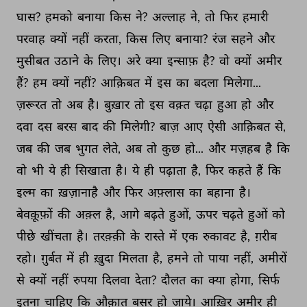
घास? 
हमको 
बनाया 
किस 
ने? 
अल्लाह 
ने, 
तो 
फिर 
हमारी 
परवाह 
क्यों 
नहीं 
करता, 
किस 
लिए 
बनाया? 
रंज 
सहने 
और 
मुसीबत 
उठाने 
के 
लिए। 
अरे 
क्या 
इन्साफ़ 
है? 
वो 
क्यों 
अमीर 
हैं? 
हम 
क्यों 
नहीं? 
आक़िबत 
में 
इस 
का 
बदला 
मिलेगा... 
ज़रूरत 
तो 
अब 
है। 
बुख़ार 
तो 
इस 
वक़्त 
चढ़ा 
हुआ 
हो 
और 
दवा 
दस 
बरस 
बाद 
की 
मिलेगी? 
बाज़ 
आए 
ऐसी 
आक़िबत 
से, 
जब 
की 
जब 
भुगत 
लेते, 
अब 
तो 
कुछ 
हो... 
और 
मज़हब 
है 
कि 
वो 
भी 
ये 
ही 
सिखाता 
है। 
ये 
ही 
पढ़ाता 
है, 
फिर 
कहते 
हैं 
कि 
इल्म 
का 
ख़ज़ानाहै 
और 
फिर 
अफ़्लास 
का 
बहाना 
है। 
बेवक़ूफ़ों 
की 
अक़्ल 
है, 
आगे 
बढ़ते 
हुओं, 
ऊपर 
चढ़ते 
हुओं 
को 
पीछे 
खींचता 
है। 
तरक़्क़ी 
के 
रास्ते 
में 
एक 
रुकावट 
है, 
ग़रीब 
रहो। 
ग़ुर्बत 
में 
ही 
ख़ुदा 
मिलता 
है, 
हमने 
तो 
पाया 
नहीं, 
अमीरों 
से 
क्यों 
नहीं 
रुपया 
दिलवा 
देता? 
दौलत 
का 
क्या 
होगा, 
सिर्फ 
इतना 
चाहिए 
कि 
औक़ात 
बसर 
हो 
जाये। 
आख़िर 
अमीर 
ही 