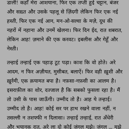
डाली! 
कहाँ 
मेरा 
आशयाना, 
फिर 
एक 
तप्ती 
हुई 
चट्टान, 
बंजर 
और 
सख़्त 
और 
उसके 
पहलू 
से 
ज़िंदगी 
लेकिन 
फिर 
एक 
नई 
हस्ती, 
फिर 
एक 
नई 
आन, 
मन-ओ-सल्वा 
के 
मज़े, 
दूध 
की 
नहरों 
में 
नहाना 
और 
उनमें 
खेलना। 
फिर 
दिन 
ईद, 
रात 
शबरात, 
लेकिन 
आह! 
ज़माने 
की 
एक 
करवट। 
इबलीस 
और 
गेहूँ 
और 
नेस्ती। 
तन्हाई 
तन्हाई 
एक 
पहाड़ 
टूट 
पड़ा। 
काश 
कि 
वो 
होते। 
अरे 
आदम, 
न 
फिर 
अज़ीयत, 
मुसीबत, 
बलाऐं। 
फिर 
वही 
ख़ुशी 
और 
ख़ुर्रमी, 
एक 
क़यामत 
बपा 
है। 
नफ़सा-नफ़सी 
का 
आलम 
है। 
इसराफ़ील 
का 
शोर, 
दज्जाल 
है 
कि 
सबको 
फुसला 
रहा 
है। 
मैं 
तो 
उसी 
के 
पास 
जाऊँगी। 
उम्मीद 
तो 
है। 
आह 
ये 
तन्हाई। 
उम्मीद 
तो 
है। 
आह! 
कोई 
सर 
पर 
हाथ 
रखने 
वाला 
नहीं, 
न 
तसल्ली 
न 
तशफ्फी 
न 
दिलासा। 
तन्हाई 
तन्हाई, 
रात 
अँधेरी 
और 
भयानक 
रात, 
अरे 
ला 
दो 
कोई 
जंगल 
मुझे। 
जंगल 
... 
मुझे 