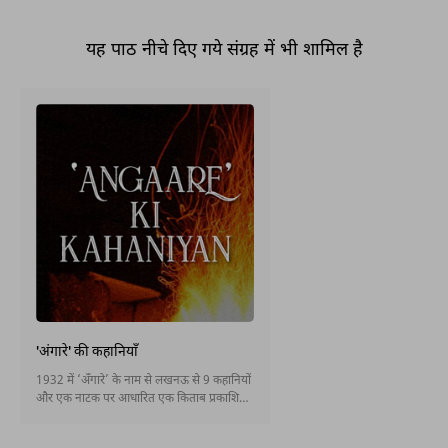
यह पाठ नीचे दिए गये संग्रह में भी शामिल है
'अंगारे' की कहानियाँ
1932 में ‘अँगारे’ के नाम से लखनऊ से 9 कहानियों
और एक नाटक पर आधारित एक किताब प्रकाशित
हुई थी। आगे चल कर इस किताब की कहानियां ही
आधुनिक उर्दू कहानियों का नुक़्ता-ए-आग़ाज़ बनीं।