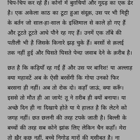
चिप-चिप 
कर 
रहे 
हैं। 
कोनों 
में 
बुग़चियों 
और 
गूदड़ 
का 
एक 
ढेर 
है। 
एक 
अकेला 
काठ 
का 
टूटा 
हुआ 
संदूक़, 
उस 
पर 
भी 
मिट्टी 
के 
बर्तन 
जो 
साल-हा-साल 
के 
इस्तिमाल 
से 
काले 
हो 
गए 
हैं 
और 
टूटते 
टूटते 
आधे 
पौने 
रह 
गए 
हैं। 
उनमें 
एक 
ताँबे 
की 
पतीली 
भी 
है 
जिसके 
किनारे 
झड़ 
चुके 
हैं। 
बरसों 
से 
क़लई 
तक 
नहीं 
हुई 
और 
घिसते 
घिसते 
पेन्दा 
जवाब 
देने 
के 
क़रीब 
है। 
छत 
है 
कि 
कड़ियाँ 
रह 
गईं 
हैं 
और 
उस 
पर 
बारिश! 
या 
अल्लाह 
क्या 
महावटें 
अब 
के 
ऐसी 
बरसेंगी 
कि 
गोया 
उनको 
फिर 
बरसना 
ही 
नहीं। 
अब 
तो 
रोक 
दो। 
कहाँ 
जाऊं, 
क्या 
करूँ। 
इससे 
तो 
मौत 
ही 
आ 
जाये! 
तू 
ने 
ग़रीब 
ही 
क्यों 
बनाया। 
या 
अच्छे 
दिन 
ही 
ना 
दिखाये 
होते 
या 
ये 
हालत 
है 
कि 
लेटने 
को 
जगह 
नहीं। 
छत 
छलनी 
की 
तरह 
टपके 
जाती 
है। 
बिल्ली 
के 
बच्चों 
की 
तरह 
सब 
कोने 
झांक 
लिए 
लेकिन 
चैन 
कहाँ। 
मेरा 
तो 
ख़ैर 
कुछ 
नहीं, 
बच्चे 
निगोड 
मारों 
की 
मुसीबत 
है। 
ना 