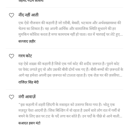
अहमद नदीम क़ासमी
है कि इस बुरे वक़्त में उसकी क़द्र करने वाला कोई है। मगर उन्हीं दिनों भारतीय
फ़ौज गाँव पर हमला कर देती है और माई ताजो का वह फूल किसी कीड़े की तरह
नींद नहीं आती
मसल दिया जाता है।
एक ऐसे नौजवान की कहानी है जो ग़रीबी, बेबसी, भटकाव और अर्धस्वप्नावस्था की
चेतना का शिकार है। वह अपनी आर्थिक और सामाजिक स्थिति सुधारने की हर
मुमकिन कोशिश करता है मगर कामयाब नहीं हो पाता। रात में चारपाई पर लेटे हुए
मच्छरों की भिनभिनाहट और कुत्तों के भौंकने की आवाज़ सुनता हुआ वह अपनी
सज्जाद ज़हीर
बीती ज़िंदगी के कई वाक़िआत याद करता है और सोचता है कि उसने इस ज़िंदगी को
बेहतर करने के लिए कितनी जद्द-ओ-जहद की है।
गरम कोट
यह ऐसे शख़्स की कहानी है जिसे एक गर्म कोट की शदीद ज़रूरत है। पुराने कोट
पर पेवंद लगाते हुए वो और उसकी बीवी दोनों थक गए हैं। बीवी-बच्चों की ज़रूरतों के
आगे वह हमेशा अपनी इस ज़रूरत को टालता रहता है। एक रोज़ घर की ज़रुरियात
लिस्ट बनाकर वह बाज़ार जाता है तो पता चलता है कि जेब में रखा दस का नोट कहीं
राजिंदर सिंह बेदी
गुम हो गया है, मगर बाद में पता चलता है कि वह नोट कोट की फटी जेब में से
खिसक कर दूसरी तरफ़ चला गया था। अगली बार वह अपनी बीवी को बाज़ार
नंगी आवाज़ें
भेजता है। बीवी अपनी और बच्चों की ज़रूरत का सामान लाने की बजाये शौहर के
लिए गर्म कोट का कपड़ा ले आती है।
"इस कहानी में शहरी ज़िंदगी के मसाइल को उजागर किया गया है। भोलू एक
मज़दूर पेशा आदमी है। जिस बिल्डिंग में वो रहता है उसमें सारे लोग रात में गर्मी से
बचने के लिए छत पर टाट के पर्दे लगा कर सोते हैं। उन पर्दों के पीछे से आने वाली
मुख्तलिफ़ आवाज़ें उसके अंदर जिन्सी हैजान पैदा करती हैं और वो शादी कर लेता
सआदत हसन मंटो
है। लेकिन शादी की पहली ही रात उसे महसूस होता है कि पूरी बिल्डिंग के लोग उसे