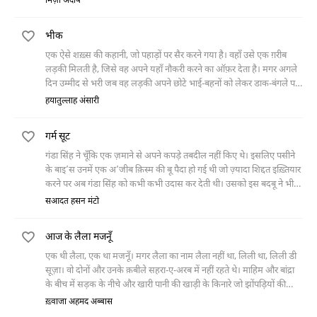
मिर्ज़ा अदीब
भीक
एक ऐसे शख़्स की कहानी, जो पहाड़ों पर सैर करने गया है। वहाँ उसे एक ग़रीब
लड़की मिलती है, जिसे वह अपने यहाँ नौकरी करने का ऑफ़र देता है। मगर अगले
दिन उम्मीद से भरी जब वह लड़की अपने छोटे भाई-बहनों को लेकर डाक-बंगले पर
पहुँचती है तो एक साथ इतने बच्चों को देखकर वह उसे नौकरी पर रखने से मना कर
हयातुल्लाह अंसारी
देता है। इंकार सुनकर लड़की जब वापस जाने लगती है तो वह उसे दो रूपये दे देता
है।
गर्म सूट
गंडा सिंह ने चूँकि एक ज़माने से अपने कपड़े तबदील नहीं किए थे। इसलिए पसीने
के बाइ’स उनमें एक अ’जीब क़िस्म की बू पैदा हो गई थी जो ज़्यादा शिद्दत इख़्तियार
करने पर अब गंडा सिंह को कभी कभी उदास कर देती थी। उसको इस बदबू ने भी
इतना तंग नहीं किया था जितना कि
सआदत हसन मंटो
आज के लैला मजनूँ
एक थी लैला, एक था मजनूँ। मगर लैला का नाम लैला नहीं था, लिली था, लिली डी
सूज़ा। वो दोनों और उनके क़बीले सहरा-ए-अरब में नहीं रहते थे। माहिम और बांद्रा
के बीच में सड़क के नीचे और खारी पानी की खाड़ी के किनारे जो झोंपड़ियों की
बस्ती है वहाँ रहते थे। मगर सहरा-ए-अरब
ख़्वाजा अहमद अब्बास