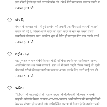
हार माँगती है तो वह फ़र्श पर जमे मोम को धागे में पिरो कर माला बनाकर उसके गले
में पहना देती है। रात में उसका ग्राहक आता है। उससे अलग होने पर वह थक जाती
सआदत हसन मंटो
है, तभी उसे अपनी बच्ची का ध्यान आता है और वह उसके छोटे पलंग के पास
जाकर उसे अपनी बाँहों में भर लेती है।
पाँच दिन
बंगाल के अकाल की मारी हुई सकीना की ज़बानी एक बीमार प्रोफे़सर की कहानी
बयान की गई है, जिसने अपने चरित्र को बुलंद करने के नाम पर अपनी फ़ित्री
ख़्वाहिशों को दबाए रखा। सकीना भूख से बेचैन हो कर एक दिन जब उसके घर में
चली आती है तो प्रोफे़सर कहता है कि तुम इसी घर में रह जाओ, मैं दस बरस तक
सआदत हसन मंटो
स्कूल में लड़कियों को पढ़ाता रहा इसलिए उन्हीं बच्चियों की तरह तुम भी एक बच्ची
हो। लेकिन मरने से पाँच दिन पहले वह स्वीकार करता है कि उसने हमेशा सकीना
शहीद-साज़
सहित उन सभी लड़कियों को जिन्हें उसने पढ़ाया है हमेशा ग़लत निगाहों से देखा है।
यह गुजरात के एक बनिये की कहानी है जो विभाजन के बाद पाकिस्तान जाकर
अलॉटमेंट का धंधा करने लगता है। इस धंधे में उसने काफ़ी दौलत कमाई थी। इसी
बीच उसे ग़रीबों की मदद करने का ख़याल आया। इसके लिए उसने कई तरह की
तरकीबें सोचीं, पर सब बेसूद। आख़िर में उसने एक मौलाना की तक़रीर सुनी जो
सआदत हसन मंटो
भगदड़ में मरने वालों को शहीद बता रहा था। मौलाना की उस तक़रीर का उस पर
ऐसा असर हुआ कि उसने लोगों को शहीद करने का ठेका ले लिया।
फ़रिश्ता
"ज़िंदगी की आज़माईशों से परेशान शख़्स की नफ़्सियाती कैफ़ियत पर मब्नी
कहानी। मौत के बिस्तर पर पड़ा अता-उल-अल्लाह अपने परिवार की मजबूरियों को
देखकर परेशान हो जाता है और अर्धमूर्च्छित अवस्था में देखता है कि उसने सबको