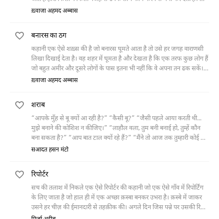
बाहर झाड़ू लगा रही स्टूडियों की भंगन को उसका बच्चा लाने के लिए कहा जाता है,
ख़्वाजा अहमद अब्बास
जो कई दिन से बुख़ार में तप रहा होता है। पैसे न होने के कारण वह उसे अच्छी
डॉक्टर को भी नहीं दिखा पाती। हीरो बच्चे के साथ सीन शूट करा देता है। मगर जब
बनारस का ठग
भंगन स्टूडियों से पैसे लेकर उसे डॉक्टर के पास लेकर जाती है तब तक बच्चा मर
चुका होता है।
कहानी एक ऐसे शख़्स की है जो बनारस घूमते आता है तो उसे हर जगह वाराणसी
लिखा दिखाई देता है। वह शहर में घूमता है और देखता है कि एक तरफ कुछ लोग हैं
जो बहुत अमीर और दूसरे लोगों के पास इतना भी नहीं कि वे अपना तन ढक सकें।
वह उन लोगों से कपड़े लेकर गरीबों को दे देता है। वह सारनाथ जाता है और वहाँ
ख़्वाजा अहमद अब्बास
गौतम बुद्ध की सोने की मूर्ति देखता है। जिससे वह बहुत क्रोधित हो जाता है और
मूर्ति को तोड़ देता है। वह शहर में इसी तरह और कई काम करता है। आख़िर में उसे
शराब
पुलिस पकड़ लेती है और पागलख़ाने वालों को सौंपते वक़्त जब उसका नाम पूछा
जाता है तो वह अपना नाम बताता है, कबीर।
“आपके मुँह से बू क्यों आ रही है?” “कैसी बू?” “जैसी पहले आया करती थी...
मुझे बनाने की कोशिश न कीजिए।” “लाहौल वला, तुम बनी बनाई हो, तुम्हें कौन
बना सकता है?” “आप बात टाल क्यों रहे हैं?” “मैंने तो आज तक तुम्हारी कोई बात
नहीं टाली।” “लत्ते
सआदत हसन मंटो
रिपोर्टर
सच की तलाश में निकले एक ऐसे रिपोर्टर की कहानी जो एक ऐसे गाँव में रिपोर्टिंग
के लिए जाता है जो हाल ही में एक अच्छा क़स्बा बनकर उभरा है। क़स्बे में जाकर
उसने हर चीज़ की ईमानदारी से तहक़ीक की। अगले दिन जिस पन्ने पर उसकी रिपोर्ट
छपनी थी उस पर उसकी मौत की ख़बर छपी थी।