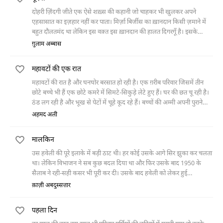
दोहरी ज़िंदगी जीते एक ऐसे शख़्स की कहानी जो चाहकर भी खुलकर अपने
एहसासात का इज़हार नहीं कर पाता। मिर्ज़ा बिर्जीस का ख़ानदान किसी ज़माने में
बहुत दौलतमंद था लेकिन इस वक़्त इस ख़ानदान की हालत दिगरगूँ है। इसके
बावजूद मिर्ज़ा उसी शान-ओ-शौकत और ठाट-बाट के साथ रहने का ढोंग करता है।
ग़ुलाम अब्बास
एक रोज़ बाज़ार में कुछ ख़रीदारी करते हुए भिखारी ने उससे खाना माँगा तो उसने
उसे झिड़क दिया। मगर शाम को सिनेमा में एक फ़िल्म देखते हुए जब उसने एक
महावटों की एक रात
बुढ़िया को भीख माँगते देखा तो वह रो दिया।
महावटों की रात है और घनघोर बरसात हो रही है। एक ग़रीब परिवार जिसमें तीन
छोटे बच्चे भी हैं एक छोटे कमरे में सिमटे-सिकुड़े लेटे हुए हैं। घर की छत चू रही है।
ठंड लग रही है और भूख से पेटों में चूहे कूद रहे हैं। बच्चों की अम्मी अपनी पुराने
दिनों को याद करती है और सोचती है कि शायद वह जन्नत में है। जब बच्चे बार-बार
अहमद अली
उससे खाने के लिए कहते हैं तो वह उसके बारे में सोचती है और कहती है कि अगर
वह होता तो कुछ न कुछ खाने के लिए लाता।
मालकिन
उस हवेली की पूरे इलाके में बड़ी ठाट थी। हर कोई उसके आगे सिर झुका कर चलता
था। लेकिन विभाजन ने सब कुछ बदल दिया था और फिर उसके बाद 1950 के
सैलाब ने रही-सही कसर भी पूरी कर दी। उसके बाद हवेली को लेकर हुई
मुक़दमेबाज़ी ने भी मालकिन को किसी क़ाबिल न छोड़ा। मालकिन का पूरा ख़ानदान
क़ाज़ी अबदुस्सत्तार
पाकिस्तान चला गया था। वहाँ से उनके एक चचा-ज़ाद भाई ने उन्हें बुलवा भी भेजा
था लेकिन मालकिन ने जाने से मना कर दिया। वह अपना सारा काम चौधरी गुलाब से
पहला दिन
करा लिया करती थीं। बदलते वक़्त के साथ ऐसा समय भी आया कि हवेली की बची-