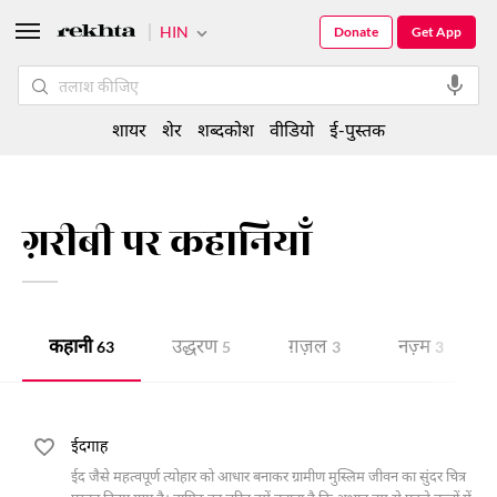
HIN
Donate
Get App
शायर
शेर
शब्दकोश
वीडियो
ई-पुस्तक
ग़रीबी पर कहानियाँ
कहानी
उद्धरण
ग़ज़ल
नज़्म
63
5
3
3
ईदगाह
ईद जैसे महत्वपूर्ण त्योहार को आधार बनाकर ग्रामीण मुस्लिम जीवन का सुंदर चित्र