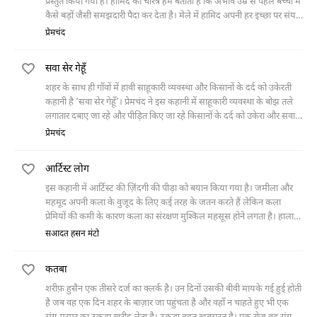
प्रस्तुत किया गया है। हामिद का चरित्र हमें बताता है कि अभाव उम्र से पहले बच्चों में
कैसे बड़ों जैसी समझदारी पैदा कर देता है। मेले में हामिद अपनी हर इच्छा पर संयम
रखने में विजयी होता है। और अपनी दादी अमीना के लिए एक चिमटा ख़रीद लेता है
प्रेमचंद
ताकि रोटी पकाते वक़्त उसके हाथ न जलें।
सवा सेर गेहूँ
शहर के साथ ही गाँवों में हावी साहूकारी व्यवस्था और किसानों के दर्द को उकेरती
कहानी है ‘सवा सेर गेहूँ’। प्रेमचंद ने इस कहानी में साहूकारी व्यवस्था के बोझ तले
लगातार दबाए जा रहे और पीड़ित किए जा रहे किसानों के दर्द को उकेरा और सवाल
उठाया कि आख़िर कब तक किसान साहूकारों द्वारा कुचला जाता रहेगा।
प्रेमचंद
आर्टिस्ट लोग
इस कहानी में आर्टिस्ट की ज़िंदगी की पीड़ा को बयान किया गया है। जमीला और
महमूद अपनी कला के वुजूद के लिए कई तरह के जतन करते हैं लेकिन कला
प्रेमियों की कमी के कारण कला का संरक्षण मुश्किल महसूस होने लगता है। हालात
से परेशान हो कर आर्थिक निश्चिंतता के लिए वे एक फैक्ट्री में काम करने लगते हैं,
सआदत हसन मंटो
लेकिन दोनों को यह काम कलाकार के प्रतिष्ठा के अनुकूल महसूस नहीं होता
इसीलिए दोनों एक दूसरे से अपनी इस मजबूरी और काम को छुपाते हैं।
कतबा
शरीफ़ हुसैन एक तीसरे दर्ज का क्लर्क है। उन दिनों उसकी बीवी मायके गई हुई होती
है जब वह एक दिन शहर के बाज़ार जा पहुंचता है और वहाँ न चाहते हुए भी एक