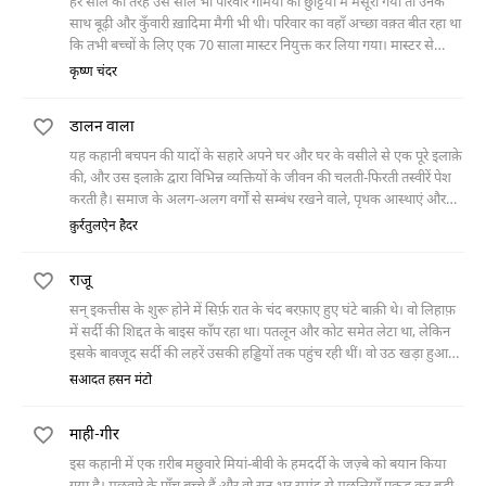
खुची शान-ओ-शौकत भी जाती रही और वह किसी खंडहर में तब्दील हो गई। नौबत
हर साल की तरह उस साल भी परिवार गर्मियों की छुट्टियों में मसूरी गया तो उनके
यहाँ तक आ गई कि मालकिन ने गुज़ारा करने के लिए कुर्ते सीने का काम शुरू कर
साथ बूढ़ी और कुँवारी ख़ादिमा मैगी भी थी। परिवार का वहाँ अच्छा वक़्त बीत रहा था
दिया। इस काम में चौधरी गुलाब उनकी मदद करता है। लेकिन इस मदद को लोगों ने
कि तभी बच्चों के लिए एक 70 साला मास्टर नियुक्त कर लिया गया। मास्टर से
अपने ही तरह से लिया और दोनों को बदनाम करने लगे।
मिलकर मैगी की तो मानो सोई हुई ख़्वाहिशें जाग उठीं। मगर एक रोज़ जब मैगी की
कृष्ण चंदर
सहेली पाम भी वहाँ पहुँच गई और फिर सब कुछ बदल गया।
डालन वाला
यह कहानी बचपन की यादों के सहारे अपने घर और घर के वसीले से एक पूरे इलाक़े
की, और उस इलाक़े द्वारा विभिन्न व्यक्तियों के जीवन की चलती-फिरती तस्वीरें पेश
करती है। समाज के अलग-अलग वर्गों से सम्बंध रखने वाले, पृथक आस्थाएं और
विश्वास रखने वाले, विभन्न लोग हैं जो अपनी-अपनी समस्याओं और मर्यादाओं में
क़ुर्रतुलऐन हैदर
बंधे हैं।
राजू
सन् इकत्तीस के शुरू होने में सिर्फ़ रात के चंद बरफ़ाए हुए घंटे बाक़ी थे। वो लिहाफ़
में सर्दी की शिद्दत के बाइस काँप रहा था। पतलून और कोट समेत लेटा था, लेकिन
इसके बावजूद सर्दी की लहरें उसकी हड्डियों तक पहुंच रही थीं। वो उठ खड़ा हुआ
और अपने कमरे की सब्ज़
सआदत हसन मंटो
माही-गीर
इस कहानी में एक ग़रीब मछुवारे मियां-बीवी के हमदर्दी के जज़्बे को बयान किया