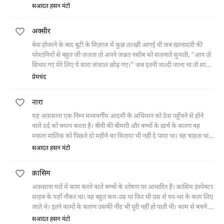
मार डाला है यानी जो काम वो अस्ल में नहीं कर सकता उसे ख़्वाब में अंजाम देता
सआदत हसन मंटो
है।"
अक्सीर
बेवा होजाने के बाद बूटी के मिज़ाज में कुछ तल्ख़ी आगई थी जब ख़ानादारी की
परेशानियों से बहुत जी जलता तो अपने जन्नत नसीब को सलवातें सुनाती, "आप तो
सिधार गए मेरे लिए ये सारा जंजाल छोड़ गए।" जब इतनी जल्दी जाना था तो शादी
न जाने किस लिए की थी, "घर में भूनी
प्रेमचंद
नारा
यह अफ़साना एक निम्न मध्यवर्गीय आदमी के अभिमान को ठेस पहुँचने से होने
वाले दर्द को बयान करता है। बीवी की बीमारी और बच्चों के ख़र्च के कारण वह
मकान मालिक को पिछले दो महीने का किराया भी नहीं दे पाया था। वह चाहता था
कि मालिक उसे एक महीने की और मोहलत दे दे। इस विनती के साथ जब वह
सआदत हसन मंटो
मकान मालिक के पास गया तो मालिक ने उसकी बात सुने बिना ही उसे दो गंदी
गालियाँ दी। उन गालियों को सुनकर उसे बहुत ठेस पहुँची और वह तरह-तरह के
क़ासिम
विचारों में गुम शहर के दूसरे सिरे पर जा पहुँचा। वहाँ उसने अपनी पूरी क़ुव्वत से एक
'नारा' लगाया और ख़ुद को हल्का महसूस करने लगा।
अफ़साना घरों में काम करने वाले बच्चों के शोषण पर आधारित है। क़ासिम इंस्पेक्टर
साहब के यहाँ नौकर था। वह बहुत कम-उम्र था फिर भी उस से घर-भर के काम लिए
जाते थे। इतने कामों के कारण उसकी नींद भी पूरी नहीं हो पाती थी। काम से बचने के
लिए उसने एक रोज़़ चाकू़ से अपनी उँगली काट ली। उसका यह तरीक़ा काम कर
सआदत हसन मंटो