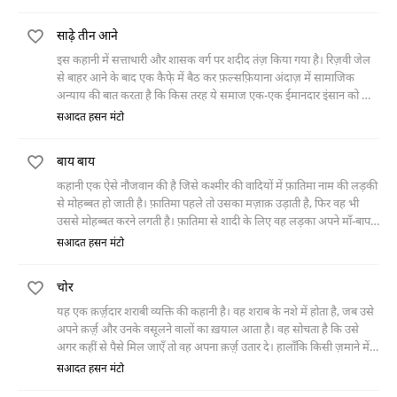
गया। उसे कई दिन के लिए काम से छुट्टी मिल गई। ठीक होने के कुछ दिन बाद ही
उसने फिर से अपनी अंगुली काट ली। मगर जब उसने तीसरी बार उँगली काटी तो
साढ़े तीन आने
मालिक ने तंग आ कर उसे घर से निकाल दिया। दवाई के अभाव में क़ासिम की
ताज़ा कटी उँगली में सैप्टिक हो गया। जिस कारण डॉक्टर को उसका हाथ काटना
इस कहानी में सत्ताधारी और शासक वर्ग पर शदीद तंज़ किया गया है। रिज़वी जेल
पड़ा। हाथ कटने पर वह भीख माँगने का धंधा करने लगा।
से बाहर आने के बाद एक कैफे़ में बैठ कर फ़ल्सफ़ियाना अंदाज़ में सामाजिक
अन्याय की बात करता है कि किस तरह ये समाज एक-एक ईमानदार इंसान को चोर
और क़ातिल बना देता है। इस सिलसिले में वो फग्गू भंगी का ज़िक्र करता है जिसने
सआदत हसन मंटो
बड़ी ईमानदारी से उसके दस रुपये उस तक पहुँचाए थे। ये वही फग्गू भंगी है जिसको
वक़्त पर तनख़्वाह न मिलने की वजह से साढे़ तीन आने चोरी करने पड़ते हैं और उसे
बाय बाय
एक साल की सज़ा मिलती है।
कहानी एक ऐसे नौजवान की है जिसे कश्मीर की वादियों में फ़ातिमा नाम की लड़की
से मोहब्बत हो जाती है। फ़ातिमा पहले तो उसका मज़ाक़ उड़ाती है, फिर वह भी
उससे मोहब्बत करने लगती है। फ़ातिमा से शादी के लिए वह लड़का अपने माँ-बाप
को भी राज़ी कर लेता है। शादी से पहले उसके माँ-बाप चाहते हैं कि वह फ़ातिमा की
सआदत हसन मंटो
एक दो तस्वीरें उन्हें भेज दे। इलाक़े में कोई स्टूडियो तो था नहीं। एक दिन उस
नौजवान का एक दोस्त वहाँ से गुज़र रहा था तो उसने उससे फ़ातिमा की तस्वीर लेने
चोर
के लिए कहा। जैसे ही उसने फ़ातिमा को देखा तो वह उसे ज़बरदस्ती अपनी गाड़ी में
डालकर फ़रार हो गया।
यह एक क़र्ज़़दार शराबी व्यक्ति की कहानी है। वह शराब के नशे में होता है, जब उसे
अपने क़र्ज़़ और उनके वसूलने वालों का ख़याल आता है। वह सोचता है कि उसे
अगर कहीं से पैसे मिल जाएँ तो वह अपना क़र्ज़़ उतार दे। हालाँकि किसी ज़माने में
वह उच्च श्रेणी का तकनीशियन था और अब वह क़र्ज़़दार था। जब क़र्ज़़ उतारने की
सआदत हसन मंटो
उसे कोई सूरत नज़र नहीं आई तो उसने चोरी करने की सोची। चोरी के इरादे से वह दो