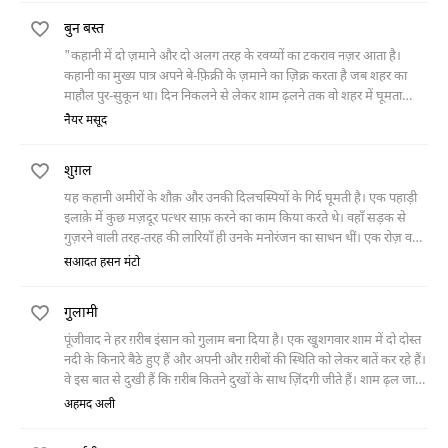
बुन बस्त
"कहानी में दो ज़माने और दो अलग तरह के रवय्यों का टकराव नज़र आता है।
कहानी का मुख्य पात्र अपने बे-फ़िक्री के ज़माने का ज़िक्र करता है जब शहर का
माहौल पुर-सुकून था। दिन निकलने से लेकर शाम ढ़लने तक वो शहर में घूमता
फिरता था लेकिन एक ज़माना ऐसा आया कि ख़ौफ़ के साये मंडलाने लगे, फ़सादात
नैयर मसूद
होने लगे। एक दिन वो बलवाइयों से जान बचा कर भागता हुआ एक तंग गली के तंग
मकान में दाख़िल होता है तो उसे वो मकान पुर-असरार और उसमें मौजूद औरत
शुग़ल
खौफ़ज़दा मालूम होती है, इसके बावजूद उसके खाने पीने का इंतिज़ाम करती है,
लेकिन ये उसके ख़ौफ़ की परवाह किए बिना दरवाज़ा खोल कर वापस लौट आता
यह कहानी अमीरों के शौक़ और उनकी दिलचस्पियों के गिर्द घूमती है। एक पहाड़ी
है।"
इलाक़े में कुछ मज़दूर पत्थर साफ़ करने का काम किया करते थे। वहाँ सड़क से
गुज़रने वाली तरह-तरह की लारियाँ ही उनके मनोरंजन का साधन थीं। एक रोज़ वहाँ
एक नई गाड़ी आकर रुकी, उसमें से दो नौजवान उतरे और एक चमार की बेटी को
सआदत हसन मंटो
अपने साथ लेकर चल दिए। ठेकेदार ने उन नौजवानों के रसूख़ को बयान करते हुए
बताया कि यह तो अपने शुग़ल के लिए उस लड़की को ले जा रहे हैं, कुछ देर बाद
गु़लामी
उसे छोड़ जाएँगे।
पूंजीवाद ने हर ग़रीब इंसान को गु़लाम बना दिया है। एक खु़शगवार शाम में दो दोस्त
नदी के किनारे बैठे हुए हैं और अपनी और ग़रीबों की स्थिति को लेकर बातें कर रहे हैं।
वे इस बात से दुखी हैं कि ग़रीब कितने दुखों के साथ ज़िंदगी जीते हैं। शाम ढ़ल जाती
है और वे वहाँ से चलने की तैयारी करते हैं। तभी एक ग़रीब औरत उनके पास से
अहमद अली
गुज़रती है। उनमें से एक उससे फ़स्ल के बारे में पूछता है तो जवाब में औरत रोने
लगती है। उसका रोना देखकर एक दोस्त उसकी मदद करना चाहता, तो दूसरा यह