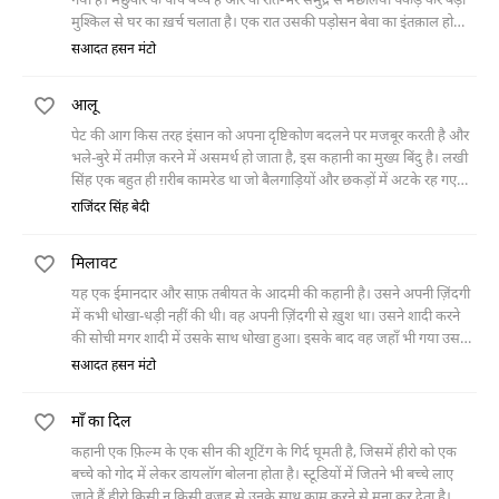
गया है। मछुवारे के पाँच बच्चे हैं और वो रात-भर समुंद्र से मछलियाँ पकड़ कर बड़ी
मुश्किल से घर का ख़र्च चलाता है। एक रात उसकी पड़ोसन बेवा का इंतक़ाल हो
जाता है। मछुवारे की बीवी उसके दोनों बच्चों को उठा लाती है। सुबह मछुवारे को इस
सआदत हसन मंटो
हादसे की इत्तिला देती है और बताती है कि दो बच्चे उसकी लाश के बराबर लेटे हुए हैं
तो मछुवारा कहता है पहले पाँच बच्चे थे अब सात हो गए, जाओ उन्हें ले आओ।
आलू
मछुवारे की बीवी चादर उठा कर दिखाती है कि वो दोनों बच्चे यहाँ हैं।
पेट की आग किस तरह इंसान को अपना दृष्टिकोण बदलने पर मजबूर करती है और
भले-बुरे में तमीज़ करने में असमर्थ हो जाता है, इस कहानी का मुख्य बिंदु है। लखी
सिंह एक बहुत ही ग़रीब कामरेड था जो बैलगाड़ियों और छकड़ों में अटके रह गए
आलू जमा करके घर ले जाता था। एक दिन कमेटी की तरफ़ से बैलगाड़ियों के लिए
राजिंदर सिंह बेदी
न्यू मेटक टायरों का बिल पास हो गया, जिसके विरोध में गाड़ी बानों ने हड़ताल की
और हड़ताल के नतीजे में लखी सिंह उस दिन बिना आलूओं के घर पहुँचा। उसकी
मिलावट
पत्नी बसंतो ने हर मौक़े पर एक कामरेड की तरह लखी सिंह का साथ दिया था, आज
बिफर गई, और उसने लखी सिंह से पूछा कि उसने हड़ताल का विरोध क्यों न किया?
यह एक ईमानदार और साफ़ तबीयत के आदमी की कहानी है। उसने अपनी ज़िंदगी
लखी सिंह सोचने लगा क्या बसंतो भी प्रतिक्रियावादी हो गई है?
में कभी धोखा-धड़ी नहीं की थी। वह अपनी ज़िंदगी से ख़ुश था। उसने शादी करने
की सोची मगर शादी में उसके साथ धोखा हुआ। इसके बाद वह जहाँ भी गया उसके
साथ धोखा ही होता रहा। फिर उसने भी लोगों को धोखा देने की ठान ली। आख़िर में
सआदत हसन मंटो
ज़िंदगी से तंग आकर उसने मरने की सोची और आत्महत्या के लिए उसने जो ज़हर
ख़रीदा, उसमें भी मिलावट थी, जिसकी वजह से वह बच गया।
माँ का दिल
कहानी एक फ़िल्म के एक सीन की शूटिंग के गिर्द घूमती है, जिसमें हीरो को एक
बच्चे को गोद में लेकर डायलॉग बोलना होता है। स्टूडियों में जितने भी बच्चे लाए
जाते हैं हीरो किसी न किसी वजह से उनके साथ काम करने से मना कर देता है। फिर