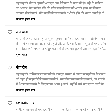
जाता है। वियतनाम में जंग जारी है और जंग की एक गोली उस नौजवान यूरोपीय
यह कहानी शोषण, इंसानी अक़दार और नैतिकता के पतन की है। भट्टे के मालिक
आवारागर्द को भी लील जाती है।
का अय्याश बेटा सतीश गाँव की ग़रीब लड़की रूपा को अपनी हवस का शिकार
बनाकर छोड़ देता है। गाँव वालों को जब उसके गर्भवती होने की भनक लगती है तो
रूपा का होने वाला ससुर उसकी माँ को बेइज्ज़त करता है और रिश्ता ख़त्म कर देता
सआदत हसन मंटो
है। मामले को सुलझाने के लिए नत्थू को बुलाया जाता है जो समझदार और सूझबूझ
वाला समझा जाता है। सारी बातें सुनने के बाद वह रूपा को सतीश के पास ले जाता
अन्न-दाता
है और कहता है कि वह रूपा और अपने बच्चे को संभाल ले लेकिन सतीश सौदा
करने की कोशिश करता है जिससे रूपा भाग जाती है और पागल हो जाती है।
बंगाल में जब अकाल पड़ा तो शुरू में हुक्मरानों ने इसे क़हत मानने से ही इंकार कर
दिया। वे हर रोज़ शानदार दावतें उड़ाते और उनके घरों के सामने भूख से बेहाल लोग
दम तोड़ते रहते। वह भी उन्हीं हुक्मरानों में से एक था। शुरू में उसने भी दूसरों की
तरह समस्या से नज़र चुरानी चाही। मगर फिर वह उनके लिए कुछ करने के लिए
कृष्ण चंदर
उतावला हो गया। कई योजनाएँ बनाई और उन्हें अमल में लाने के लिए संघर्ष करने
लगा।
मौज दीन
यह कहानी धार्मिक समानता होने के बावजूद समाज में व्याप्त सांस्कृतिक विभाजन
को बहुत ही साफ़गोई से बयान करती है। मौजदीन एक बंगाली युवक है, जो मदरसे
में शिक्षा प्राप्त करने के लिए लाहौर आया हुआ है। वहाँ से उसे चंदा इक्ट्ठा करने के
लिए कश्मीर भेज दिया जाता है। जब उसे पता चलता है कि कश्मीर में जंग होने
सआदत हसन मंटो
वाली है तो वह भी उसमें शामिल होने के लिए वापस लौट जाने से इंकार कर देता है।
वह मदरसे के प्रमुख को बांग्ला भाषा में एक ख़त लिखता है, जिसे ख़ुफ़िया विभाग
देख कबीरा रोया
के लोग कोड भाषा समझ कर उसे जासूसी के इल्ज़ाम में गिरफ़्तार कर लेते हैं।
गिरफ़्तारी के दौरान उसे इतना टॉर्चर किया जाता है कि वह जेल में ही फाँसी लगाकर
कबीर के माध्यम से यह कहानी हमारे समाज की उस स्वभाव को बयान करती है