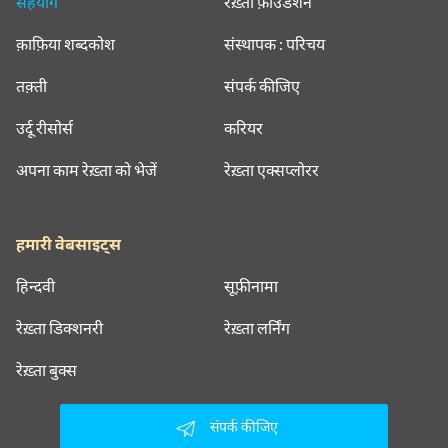
सहयोग
रेख़्ता फ़ाउंडेशन
क़ाफ़िया शब्दकोश
संस्थापक : परिचय
तक़्ती
संपर्क कीजिए
उर्दू रीसोर्स
करियर
अपना काम रेख़्ता को भेजें
रेख़्ता एक्सप्लोरर
हमारी वेबसाइट्स
हिन्दवी
सूफ़ीनामा
रेख़्ता डिक्शनरी
रेख़्ता लर्निंग
रेख़्ता बुक्स
संपर्क कीजिए