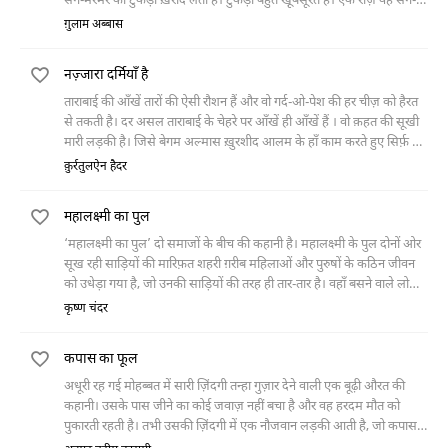
संग-मरमर का टुकड़ा ख़रीद लेता है। टुकड़ा बहुत खू़बसूरत है। एक रोज़ वह संग-
तराश के पास जाकर उस पर अपना नाम खुदवा लेता है और सोचता है कि जब
ग़ुलाम अब्बास
उसकी तरक़्क़ी हो जाएगी तो वह अपना घर ख़रीद लेगा और इस नेम प्लेट को उसके
बाहर लगाएगा। सारी ज़िंदगी गुज़र जाती है लेकिन उसकी यह ख़्वाहिश कभी पूरी
नज़्जारा दर्मियाँ है
नहीं होती। आख़िर में यही कत्बा उसका बेटा उसकी क़ब्र पर लगवा देता है।
ताराबाई की आँखें तारों की ऐसी रौशन हैं और वो गर्द-ओ-पेश की हर चीज़ को हैरत
से तकती है। दर असल ताराबाई के चेहरे पर आँखें ही आँखें हैं । वो क़हत की सूखी
मारी लड़की है। जिसे बेगम अल्मास ख़ुरशीद आलम के हाँ काम करते हुए सिर्फ़ चंद
माह हुए हैं, और वो अपनी मालकिन
क़ुर्रतुलऐन हैदर
महालक्ष्मी का पुल
‘महालक्ष्मी का पुल’ दो समाजों के बीच की कहानी है। महालक्ष्मी के पुल दोनों ओर
सूख रही साड़ियों की मारिफ़त शहरी ग़रीब महिलाओं और पुरुषों के कठिन जीवन
को उधेड़ा गया है, जो उनकी साड़ियों की तरह ही तार-तार है। वहाँ बसने वाले लोगों
को उम्मीद है कि आज़ादी के बाद आई जवाहर लाल नेहरू की सरकार उनका कुछ
कृष्ण चंदर
भला करेगी, लेकिन नेहरु का क़ाफ़िला वहाँ बिना रुके ही गुज़र जाता है। जो दर्शाता
है कि न तो पुरानी शासन व्यवस्था में इनके लिए कोई जगह थी न ही नई शासन
कपास का फूल
व्यवस्था में इनके लिए कोई जगह है।
अधूरी रह गई मोहब्बत में सारी ज़िंदगी तन्हा गुज़ार देने वाली एक बूढ़ी औरत की
कहानी। उसके पास जीने का कोई जवाज़ नहीं बचा है और वह हरदम मौत को
पुकारती रहती है। तभी उसकी ज़िंदगी में एक नौजवान लड़की आती है, जो कपास
के फूल की तरह नर्म और नाजु़क है। वह उसका ख़्याल रखती है और यक़ीन दिलाती