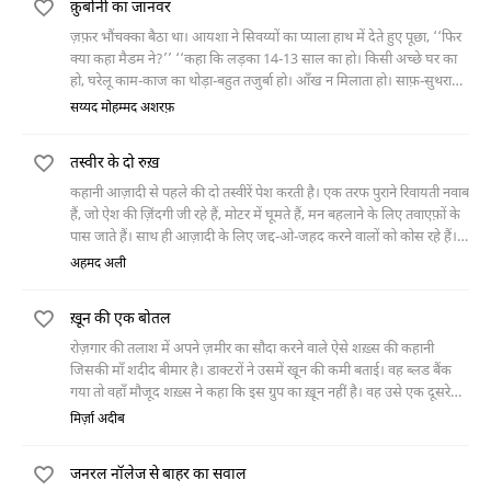
क़ुर्बानी का जानवर
कहकर उसे रोक देता है कि गु़लामी तो इनके अंदर बसी हुई है... मदद करने से कुछ
नहीं होगा।
ज़फ़र भौंचक्का बैठा था। आयशा ने सिवय्यों का प्याला हाथ में देते हुए पूछा, ‘‘फिर
क्या कहा मैडम ने?’’ ‘‘कहा कि लड़का 14-13 साल का हो। किसी अच्छे घर का
हो, घरेलू काम-काज का थोड़ा-बहुत तजुर्बा हो। आँख न मिलाता हो। साफ़-सुथरा
रहता हो, तनख़्वाह ज़ियादा न
सय्यद मोहम्मद अशरफ़
तस्वीर के दो रुख़
कहानी आज़ादी से पहले की दो तस्वीरें पेश करती है। एक तरफ पुराने रिवायती नवाब
हैं, जो ऐश की ज़िंदगी जी रहे हैं, मोटर में घूमते हैं, मन बहलाने के लिए तवाएफ़ों के
पास जाते हैं। साथ ही आज़ादी के लिए जद्द-ओ-जहद करने वालों को कोस रहे हैं।
गांधी जी को गालियां दे रहे हैं। दूसरी तरफ आज़ादी के लिए मर-मिटने वाले नौजवान
अहमद अली
हैं जिनकी लाश को कोई कंधा देने वाला भी नहीं है।
ख़ून की एक बोतल
रोज़गार की तलाश में अपने ज़मीर का सौदा करने वाले ऐसे शख़्स की कहानी
जिसकी माँ शदीद बीमार है। डाक्टरों ने उसमें खू़न की कमी बताई। वह ब्लड बैंक
गया तो वहाँ मौजूद शख़्स ने कहा कि इस ग्रुप का ख़ून नहीं है। वह उसे एक दूसरे
आदमी का पता देते हुए वहाँ से खू़न लेने का मश्वरा देता है। इसी बीच उसकी माँ की
मिर्ज़ा अदीब
मौत हो जाती है। नौकरी की तलाश में घूमते हुए उस शख़्स की मुलाक़ात उसी खू़न
देने वाले शख़्स से होती है, जो उसे ब्लड बैंक वाले शख़्स के साथ पार्टनरशिप में
जनरल नॉलेज से बाहर का सवाल
काम करने का मश्वरा देता है।