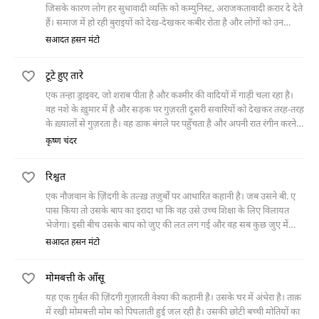
मर जाता है।
जिसके कारण लोग हर सुधावादी व्यक्ति को कम्युनिस्ट, अराजकतावादी क़रार दे देते
हैं। समाज में हो रही बुराइयों को देख-देखकर कबीर रोता है और लोगों को उन
बुराइयों को करने से रोकता है। परंतु हर जगह उसका मज़ाक़ उड़ाया जाता है। लोग
सआदत हसन मंटो
उसे बुरा भला कहते हैं और मार कर भगा देते हैं।
टूटे हुए तारे
एक तन्हा ड्राइवर, जो शराब पीता है और कश्मीर की वादियों में गाड़ी चला रहा है।
वह नशे के ख़ुमार में है और सड़क पर गुज़रती दूसरी सवारियों को देखकर तरह-तरह
के ख़्यालों से गुज़रता है। वह डाक बंगले पर पहुँचता है और अपनी रात रंगीन करने
के लिए एक मुर्ग़ी और एक औरत मँगाता है। औरत मजबूर है और अपने बीमार बेटे
कृष्ण चंदर
की दवा के लिए उस से रुपयों की दरख़्वास्त करती हैं। उस ज़रूरत-मंद औरत के
साथ हमबिस्तरी और उसके बाद की ड्राइवर की कैफ़ियत और सोच को ही इस
रिश्वत
कहानी में कहा गया है।
एक नौजवान के ज़िंदगी के तल्ख़ तज़ुर्बों पर आधारित कहानी है। जब उसने बी. ए
पास किया तो उसके बाप का इरादा था कि वह उसे उच्च शिक्षा के लिए विलायत
भेजेगा। इसी बीच उसके बाप को जुए की लत लग गई और वह सब कुछ जुए में
हारकर मर गया। नौजवान ख़ाली हाथ दुनिया से संघर्ष करने लगा। वह जहाँ भी
सआदत हसन मंटो
नौकरी के लिए जाता, हर जगह उससे रिश्वत माँगी जाती। आख़िर में परेशान हो कर
उसने अल्लाह को एक ख़त लिखा और उस ख़त के साथ रिश्वत के तौर पर वे तीस
मोमबत्ती के आँसू
रूपये भी डाल दिए जो उसने मज़दूरी कर के कमाए थे। उसका यह ख़त एक
अख़बार के एडिटर के पास पहुँच जाता है, जहाँ से उसे दो सौ रूपये माहवार की
यह एक ग़ुर्बत की ज़िंदगी गुज़ारती वेश्या की कहानी है। उसके घर में अंधेरा है। ताक़
तनख़्वाह पर नौकरी के लिए बुलावा आ जाता है।
में रखी मोमबत्ती मोम को पिघलाती हुई जल रही है। उसकी छोटी बच्ची मोतियों का