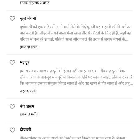
सय्यद मोहम्मद अशरफ़
खुल बंधना
पूर्णमासी को एक मंदिर में लगने वाले मेले के गिर्द घूमती यह कहानी स्त्री विमर्श पर
बात करती है। मंदिर में लगने वाला मेला ख़ास तौर से औरतों के लिए ही है, जहाँ वह
परिवार में चल रहे झगड़ों, पतियों, सास और ननदों की तरफ़ से लगाए बंधनों के
खुलने की मन्नतें माँगती हैं। साथ ही वे परिवार और समाज में औरत की स्थिति पर भी
मुमताज़ मुफ़्ती
बातचीत करती जाती हैं।
मज़दूर
हमारा सभ्य समाज मज़दूरों को इंसान नहीं समझता। एक ग़रीब मज़दूर तबियत
ठीक न होने के बावजूद मजबूरी में बिजली के खंबे पर चढ़कर लाइट ठीक कर रहा है
कि अचानक उसका संतुलन बिगड़ जाता है और वह खम्बे से गिर जाता है और लहू-
लुहान हो जाता है। किसी तरह उसे अस्पताल पहुँचाया जाता है। अभी उसकी साँसें
अहमद अली
चल रही हैं फिर भी अलसाया डॉक्टर उसे मृत घोषित कर देता है।
नंगे ज़ख़्म
इक़बाल मतीन
दीवाली
तीज-त्योहार पर अपने प्यारों को देखने का हर किसी का सपना होता है। मेकवा