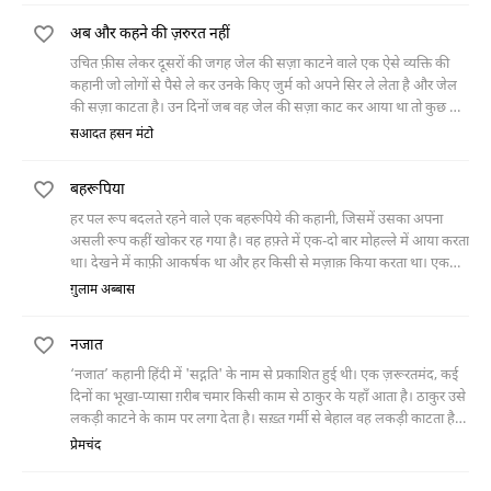
देख रहे हैं। इसी उधेड़ बुन में वो बीवी की अपेक्षाओं को पूरा नहीं कर पाता और जब
अब और कहने की ज़रुरत नहीं
बीवी की ये बात उस तक पहुँचती है कि उसके अंदर कुछ कमी है तो उसका
मानसिक संतुलन बिगड़ जाता है और फिर वो जहाँ टाट का पर्दा देखता है उखाड़ना
उचित फ़ीस लेकर दूसरों की जगह जेल की सज़ा काटने वाले एक ऐसे व्यक्ति की
शुरू कर देता है।"
कहानी जो लोगों से पैसे ले कर उनके किए जुर्म को अपने सिर ले लेता है और जेल
की सज़ा काटता है। उन दिनों जब वह जेल की सज़ा काट कर आया था तो कुछ ही
दिनों बाद उसकी माँ की मौत हो गई थी। उस वक़्त उसके पास इतने भी पैसे नहीं थे
सआदत हसन मंटो
कि वह माँ का कफ़न-दफ़न कर सके। तभी उसे एक सेठ का बुलावा आता है, पर वह
जेल जाने से पहले अपनी माँ को दफ़ानाना चाहता है। सेठ इसके लिए उसे मना
बहरूपिया
करता है। जब वह सेठ से बात तय कर के अपने घर लौटता है तो सेठ की बेटी उसके
आने से पहले ही उसकी माँ के कफ़न-दफ़न का इंतज़ाम कर चुकी होती है।
हर पल रूप बदलते रहने वाले एक बहरूपिये की कहानी, जिसमें उसका अपना
असली रूप कहीं खोकर रह गया है। वह हफ़्ते में एक-दो बार मोहल्ले में आया करता
था। देखने में काफ़ी आकर्षक था और हर किसी से मज़ाक़ किया करता था। एक
दिन एक छोटे लड़के ने उसे देखा तो वह उससे ख़ासा प्रभावित हुआ और फिर अपने
ग़ुलाम अब्बास
दोस्त को साथ लेकर वे उसका पीछा करता हुआ, उसके असली रूप की तलाश में
निकल पड़ा।
नजात
‘नजात’ कहानी हिंदी में 'सद्गति' के नाम से प्रकाशित हुई थी। एक ज़रूरतमंद, कई
दिनों का भूखा-प्यासा ग़रीब चमार किसी काम से ठाकुर के यहाँ आता है। ठाकुर उसे
लकड़ी काटने के काम पर लगा देता है। सख़्त गर्मी से बेहाल वह लकड़ी काटता है
और अपनी थकान मिटाने के लिए बीच-बीच में चिलम पीता रहता है। लेकिन काम
प्रेमचंद
ख़त्म होने से पहले ही वह इतना थक जाता है कि मर जाता है। उस मरे हुए चमार की
लाश से ठाकुर जिस तरह जान छुड़ाता है वह बहुत मार्मिक है।