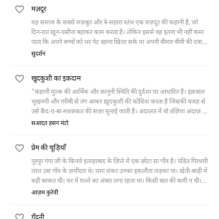
घरों में गया भी, मगर वहाँ भी उसके साथ कुछ ऐसा हुआ कि वह चाहकर भी चोरी
मज़दूर
नहीं कर सका। फिर एक दिन उसे एक व्यक्ति पचास हज़ार रूपये दे गया। उन रूपयों
से जब उसने अपने एक क़र्ज़दार को कुछ रूपये देने चाहे तो तकिये के नीचे से
यह समाज के सबसे मज़बूत और बे-सहारा स्तंभ एक मज़दूर की कहानी है, जो
रूपयों का लिफ़ाफ़ा ग़ायब था।
दिन-रात ख़ून-पसीना बहाकर काम करता है। लेकिन इससे वह इतना भी नहीं कमा
पाता कि अपने बच्चों को भर पेट खाना खिला सके या अपनी बीमार बीवी की दवाई
ख़रीद सके। वह फैक्ट्री मालिक से भी विनती करता है, पर वहाँ से भी उसे कोई मदद
सुदर्शन
नहीं मिलती।
खुदकुशी का इक़दाम
"कहानी मुल्क की आर्थिक और क़ानूनी स्थिति की दुर्दशा पर आधारित है। इक़बाल
भूखमरी और ग़रीबी से तंग आकर ख़ुदकुशी की कोशिश करता है जिसकी वजह से
उसे क़ैद-ए-बा-मशक़्क़त की सज़ा सुनाई जाती है। अदालत में वो तंज़िया अंदाज़ में
कहता है कि सिर्फ़ इतनी सज़ा? मुझे तो ज़िंदगी से निजात चाहिए। इस मुल्क ने
सआदत हसन मंटो
ग़रीबी ख़त्म करने का कोई रास्ता नहीं निकाला तो ताज़ीरात में मेरे लिए क्या क़ानून
होगा?"
प्रेम की चूड़ियाँ
नूरपुर गंगा जी के किनारे इलाहाबाद के ज़िले में एक छोटा सा गाँव है। पंडित गिरधारी
लाल उस गाँव के ज़मींदार थे। रामा शंकर उनका इकलौता लड़का था। खेती-बाड़ी में
बड़ी बरकत थी। घर में ग़ल्ले का अंबार लगा रहता था। किसी बात की कमी न थी।
पंडित राम लाल का लड़का
आज़म कुरेवी
गूँदनी