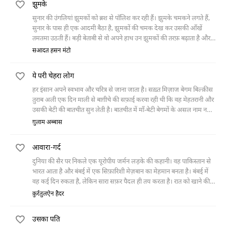
झुमके
सुनार की उंगलियां झुमकों को ब्रश से पॉलिश कर रही हैं। झुमके चमकने लगते हैं,
सुनार के पास ही एक आदमी बैठा है, झुमकों की चमक देख कर उसकी आँखें
तमतमा उठती हैं। बड़ी बेताबी से वो अपने हाथ उन झुमकों की तरफ़ बढ़ाता है और
सुनार कहता है, “बस अब दे दो मुझे।” सुनार
सआदत हसन मंटो
ये परी चेहरा लोग
हर इंसान अपने स्वभाव और चरित्र से जाना जाता है। सख़्त मिज़ाज बेगम बिल्क़ीस
तुराब अली एक दिन माली से बाग़ीचे की सफ़ाई करवा रही थी कि वह मेहतरानी और
उसकी बेटी की बातचीत सुन लेती है। बातचीत में माँ-बेटी बेगमों के असल नाम न
लेकर उन्हें तरह-तरह के नामों से बुलाती हैं। यह सुनकर बिल्क़ीस बानो उन दोनों को
ग़ुलाम अब्बास
अपने पास बुलाती हैं। वह उन सब नामों के असली नाम पूछती है और जानना चाहती
हैं कि उन्होंने उसका नाम क्या रखा है? मेहतरानी उसके सामने तो मना कर देती है
आवारा-गर्द
लेकिन उसने बेगम बिल्कीस का जो नाम रखा होता है वह अपने शौहर के सामने ले
देती है।
दुनिया की सैर पर निकले एक यूरोपीय जर्मन लड़के की कहानी। वह पाकिस्तान से
भारत आता है और बंबई में एक सिफ़ारिशी मेज़बान का मेहमान बनता है। बंबई में
वह कई दिन रुकता है, लेकिन सारा सफ़र पैदल ही तय करता है। रात को खाने की
मेज़ पर अपनी मेज़बान से वह यूरोप, जर्मन, द्वितीय विश्व युद्ध, नाज़ी और अपने
क़ुर्रतुलऐन हैदर
अतीत के बारे में बात करता है। भारत से वह श्रीलंका जाता है जहाँ सफ़र में एक
सिंघली बौद्ध उसका दोस्त बन जाता है। वह दोस्त उसे नदी में नहाने की दावत देता है
उसका पति
और खु़द डूबकर मर जाता है। लंका से होता हुआ है वह सैलानी लड़का वियतनाम