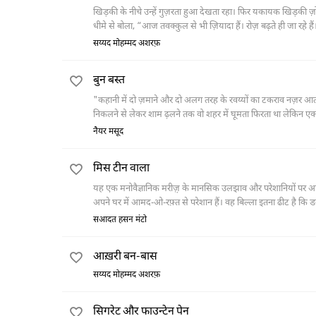
खिड़की के नीचे उन्हें गुज़रता हुआ देखता रहा। फिर यकायक खिड़की ज़
सय्यद मोहम्मद अशरफ़
बुन बस्त
"कहानी में दो ज़माने और दो अलग तरह के रवय्यों का टकराव नज़र आता ह
निकलने से लेकर शाम ढ़लने तक वो शहर में घूमता फिरता था लेकिन 
भागता हुआ एक तंग गली के तंग मकान में दाख़िल होता है तो उसे वो
नैयर मसूद
करती है, लेकिन ये उसके ख़ौफ़ की परवाह किए बिना दरवाज़ा खोल कर
मिस टीन वाला
यह एक मनोवैज्ञानिक मरीज़़ के मानसिक उलझाव और परेशानियों पर आधारित 
अपने घर में आमद-ओ-रफ़्त से परेशान हैं। वह बिल्ला इतना ढीट है कि 
साहब को घूरता हुआ घर से बाहर चला जाता है। उसके इस रवय्ये से ज़ैद
सआदत हसन मंटो
बिल्ले की हठधर्मी की पूरी दास्तान सुनाते हैं तो फिर लेखक के याद दि
वह भी उस बिल्ले की ही तरह ठीट, अकड़ वाला और हर मार-पीट से बे-
आख़री बन-बास
सय्यद मोहम्मद अशरफ़
सिगरेट और फाउन्टेन पेन