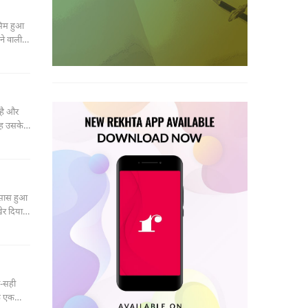
ासिम हुआ
ने वाली
 है और
 वह उसके
एहसास हुआ
ेर दिया
ी-सही
के एक