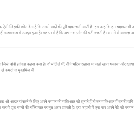
 मना कर दिया। वह अपना सारा काम चौधरी गुलाब से करा लिया करती थीं। बदलते वक़्त के साथ ऐसा स
डहर में तब्दील हो गई। नौबत यहाँ तक आ गई कि मालकिन ने गुज़ारा करने के लिए कुर्ते सीने का 
द को लोगों ने अपने ही तरह से लिया और दोनों को बदनाम करने लगे।
एक ऐसी खिड़की खोल देता है कि उससे यादों की पूरी बहार चली आती है। इस तरह कि हम चाहकर भी उन
ी कशमकश में उलझा हुआ है। वह घर में है कि अचानक फ़ोन की घंटी बजती है। सामने से आवाज़ आ
र सारी लड़कियों के नाम लेता है लेकिन उस लड़की का नाम नहीं बता पाता जो उससे बात कर रही ह
 वाली लड़की है कौन?
जिसे चोबी झोंपड़ा कहना बजा है। दो मंज़िलें थीं, नीचे भटियारख़ाना था जहां खाना पकाया और खाया
दो कमरों पर मुश्तमिल थी।
 अख़लाक़-ओ-आदत संवारने के लिए अपने बचपन की वाक़िआत को सुनाते हैं तो उन वाक़िआत में उनकी छव
झ कर ये झूठ बच्चों की नफ़्सियात पर बुरा असर डालती है। इस कहानी में एक बाप अपने बेटे को बचपन 
ल कर लिया था और दादी ने माफ़ कर दिया था। लेकिन बच्चा एक दिन जब पैसे उठा कर कुछ सामान ख़रीद
ी है कि बच्चा बीमार पड़ जाता है। बच्चा अपने बाप से चोरी के वाक़िआ को सुनाने की फ़र्माइश करता ह
ो चोरी की थी उसे आज तक तुम्हारी दादी के सामने क़बूल नहीं किया।