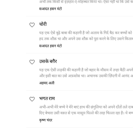
अभी तक किसी से इज़हार-ए-मोहब्बत किया था। ऐसा नहीं था कि उसे
न कर सका। मगर पिछले कुछ दिनों से उसे औरत की बेहद ख़्वाहिश हो 
सआदत हसन मंटो
चलते उस गली को पार नहीं कर पा रहा था। अंधेरे में तन्हा खड़ा हुआ वह आस-पास 
डर को अपने क़ाबू में करे, डर उसी पर हावी हो गया और वह वहाँ से ऐसे
चोरी
यह एक ऐसे बूढ़े बाबा की कहानी है जो अलाव के गिर्द बैठ कर बच्चों क
हद तक शौक़ था और अपने उस शौक़ को पूरा करने के लिए उसने किताबों
कि वह सारी उम्र के लिए चोर बन गया।
सआदत हसन मंटो
उसके बग़ैर
यह एक ऐसी लड़की की कहानी है जो बहार के मौसम में तन्हा बैठी अपने प
और इसी बात का उसे अफ़सोस था। अचानक उसकी ज़िंदगी में आनंद आ गया
दोनों के साथ कुछ ऐसे हादसे हुए जिनकी वजह से वह उस सफ़र को कभ
अहमद अली
भगत राम
अभी-अभी मेरे बच्चे ने मेरे बाएं हाथ की छंगुलिया को अपने दाँतों तले 
दिए बेचारा उसी वक़्त से एक मासूम पिल्ले की तरह चिल्ला रहा है। ये बच्च
कृष्ण चंदर