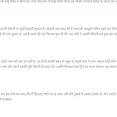
 कभी कोई मौक़ा न मिला हो। मगर उसे जब भी कोई मौक़ा मिला वह किसी अनजाने ख़ौफ़़ के चलते उस
रही थी। इसलिए वह उस जगह तक चला आया था। रंडीख़ाना उससे एक गली दूर था, पर पता नहीं किस 
के माहौल को देखता है और अपने डर पर क़ाबू पाने की कोशिश करता है। मगर इस से पहले कि वह
 ही ख़ाली हाथ लौट गया।
ो अपनी ज़िंदगी से जुड़ी कहानी सुनाता है। कहानी उस वक़्त की है जब उसे जासूसी नॉवेल पढ़ने का दीव
 की एक दुकान से अपनी पसंद की एक किताब चुरा ली थी। उस चोरी ने उसकी ज़िंदगी को कुछ इस त
हले प्यार को याद कर रही है। उन दिनों उसकी बहन के बहुत से चाहने वाले थे मगर उसका कोई प्रेमी न
 और उसने उसकी पूरी ज़िंदगी ही बदल दी। उन्होंने मिलकर एक ट्रिप का प्लान बनाया। उस सफ़र म
ी नहीं भूला सकी।
दाब कर इस ज़ोर का काटा कि मैं चिल्लाए बग़ैर ना रह सका और मैंने गु़स्सो में आकर उसके दो, तीन तमांच
े कम्बख़्त