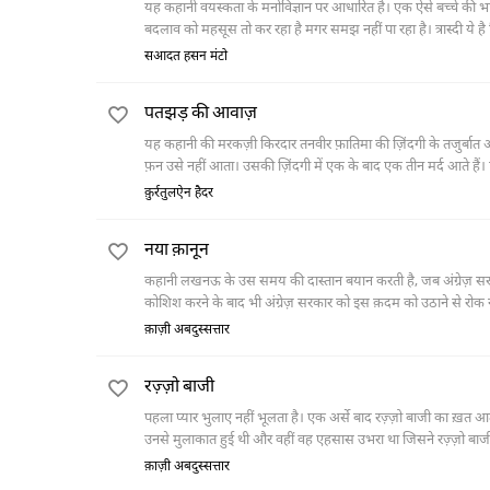
यह कहानी वयस्कता के मनोविज्ञान पर आधारित है। एक ऐसे बच्चे की भ
सआदत हसन मंटो
पतझड़ की आवाज़
यह कहानी की मरकज़ी किरदार तनवीर फ़ातिमा की ज़िंदगी के तजुर्बात औ
फ़न उसे नहीं आता। उसकी ज़िंदगी में एक के बाद एक तीन मर्द आते हैं। प
खु़श-वक़्त सिंह के दोस्त की हैसियत से उससे परिचित होता है और फ
क़ुर्रतुलऐन हैदर
तनवीर फ़ातिमा को दाम्पत्य जीवन की ज़ंजीरों में जकड़ लेता है। तनवीर फ़ा
करने का। और यही फ़ैसला उसकी ज़िंदगी की सबसे बड़ी भूल साबित होता ह
नया क़ानून
कहानी लखनऊ के उस समय की दास्तान बयान करती है, जब अंग्रेज़ स
कोशिश करने के बाद भी अंग्रेज़ सरकार को इस क़दम को उठाने से रोक न
क़ाज़ी अबदुस्सत्तार
रज़्ज़ो बाजी
पहला प्यार भुलाए नहीं भूलता है। एक अर्से बाद रज़्ज़ो बाजी का ख़त आता 
उनसे मुलाकात हुई थी और वहीं वह एहसास उभरा था जिसने रज़्ज़ो बाजी 
जब माँ मर गई और बाप पर फ़ालिज गिर गया तो रज़्ज़ो बाजी ने एक रिश्
क़ाज़ी अबदुस्सत्तार
रज़्ज़ो बाजी ने कभी किसी से रिश्ते की बात न की। सिर्फ़ इसलिए कि वह म