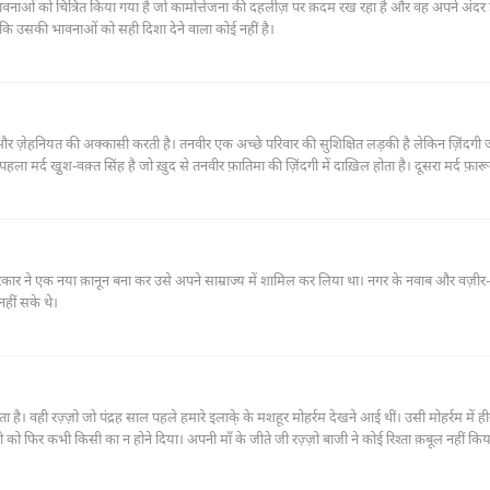
ावनाओं को चित्रित किया गया है जो कामोत्तेजना की दहलीज़ पर क़दम रख रहा है और वह अपने अंदर ह
बदलाव को महसूस तो कर रहा है मगर समझ नहीं पा रहा है। त्रास्दी ये है कि उसकी भावनाओं को सही दिशा देने वाला कोई नहीं है।
र ज़ेहनियत की अक्कासी करती है। तनवीर एक अच्छे परिवार की सुशिक्षित लड़की है लेकिन ज़िंदगी 
हला मर्द खु़श-वक़्त सिंह है जो ख़ुद से तनवीर फ़ातिमा की ज़िंदगी में दाख़िल होता है। दूसरा मर्द फ़ार
िर वही उसका सब कुछ बन जाता है। इसी तरह तीसरा मर्द वक़ार हुसैन है जो फ़ारूक़ का दोस्त बनकर आत
तिमा पूरी कहानी में सिर्फ़ एक बार ही अपने भविष्य के बारे में कोई फ़ैसला करती है, खु़श-वक़्त सिंह 
ै क्योंकि वह अपनी ज़िंदगी में आए उस पहले मर्द खु़श-वक़्त सिंह को कभी भूल नहीं पाती।
रकार ने एक नया क़ानून बना कर उसे अपने साम्राज्य में शामिल कर लिया था। नगर के नवाब और वज़
हीं सके थे।
है। वही रज़्ज़ो जो पंद्रह साल पहले हमारे इलाके़ के मशहूर मोहर्रम देखने आई थीं। उसी मोहर्रम में ही
को फिर कभी किसी का न होने दिया। अपनी माँ के जीते जी रज़्ज़ो बाजी ने कोई रिश्ता क़बूल नहीं कि
ता क़बूल कर लिया। लेकिन शादी से कुछ अर्से पहले ही उन पर जिन्नात आने लगे और शादी टूट गई। इस
ोहर्रम में हुए अपने उस पहले प्यार को भूला नहीं सकी थीं।