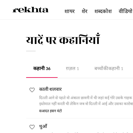
शायर
शेर
शब्दकोश
वीडियो
यादें पर कहानियाँ
कहानी
ग़ज़ल
बच्चों की कहानी
36
1
1
काली शलवार
दिल्ली आने से पहले वो अंबाला छावनी में थी जहां कई गोरे उसके गाहक थे
इस्तेमाल नहीं करती थी लेकिन जब वो दिल्ली में आई और उसका कारोब
सआदत हसन मंटो
धुआँ