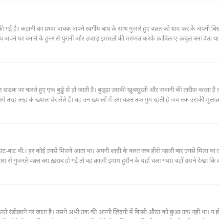
श की गई है। कहानी का प्रथम वाचक अपने स्वर्गीय बाप के साथ गुज़ारे हुए वक़्त को याद कर के अपनी बि
ने घर बनाने के हुनर से पुरानी और उजाड़ इमारतों की मरम्मत करके क़ाबिल-ए-क़बूल बना देता था
शेष चीज़ों का ज़िक्र है जो किसी की शनाख़्त बरक़रार रखती हैं।
़क पर चलते हुए एक बुड्ढे से हो जाती है। बुड्ढ़ा उसकी खू़बसूरती और जवानी की तारीफ़ करता है 
 उसे तरह-तरह के ख़्याल घेर लेते हैं। वह उन ख़्यालों में उस वक़्त तक गुम रहती है जब तक उसकी मुल
ाट-बाट थी.। हर कोई उनसे मिलने आता था। अपनी शादी के वक़्त जब हीरो पहली बार उनसे मिला था तो 
ास से गुज़रते वक़्त बस ख़राब हो गई तो वह क़ाज़ी इमाम हुसैन के यहाँ चला गया। वहाँ उसने देखा कि
ंद लगे कपड़े पहने हैं। क़ाज़ी साहब के यहाँ इस समय इतनी गु़रबत है कि उन्हें मेहमान की मेहमान-न
ते रंडीख़ाने पर जाता है। उसने अभी तक की अपनी ज़िंदगी में किसी औरत को छुआ तक नहीं था। न ह