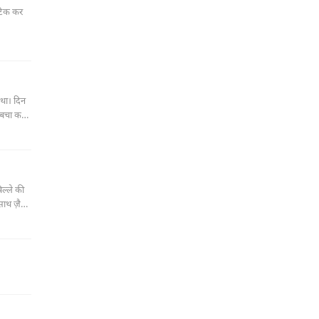
 टिक कर
 था। दिन
 बचा कर
ंतिज़ाम
िल्ले की
ाथ ज़ैदी
िति और उस
आशिक़ था।