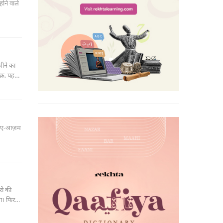
ोने वाले
जीने का
ूक़, पहले
ा है और
से शादी न
ीर-ए-आज़म
रो की
या। फिर
के बाद