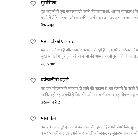
मुरासिला
इस कहानी में एक परम्परावादी घराने की परम्पराओं, आचार-व्यवहार और रह
करते थे लेकिन वक़्त और मसरुफ़ियत की धूल उस ताल्लुक़ पर जम गई। एक
तब्दीलियों पर हैरान होता है।
नैयर मसूद
महावटों की एक रात
महावटों की रात है और घनघोर बरसात हो रही है। एक ग़रीब परिवार जिसमें त
भूख से पेटों में चूहे कूद रहे हैं। बच्चों की अम्मी अपनी पुराने दिनों
बारे में सोचती है और कहती है कि अगर वह होता तो कुछ न कुछ खाने क
अहमद अली
बर्फ़बारी से पहले
यह एक मोहब्बत के नाकाम हो जाने की कहानी है, जो बँटवारे के पहले के
था कि यही वह लड़की है जिसकी उसे तलाश थी। मगर यह मोहब्बत शुरू
और एक बसे-बसाए शहर का पूरा नक्शा ही बदल गया।
क़ुर्रतुलऐन हैदर
मालकिन
उस हवेली की पूरे इलाके में बड़ी ठाट थी। हर कोई उसके आगे सिर झ
कसर भी पूरी कर दी। उसके बाद हवेली को लेकर हुई मुक़दमेबाज़ी ने 