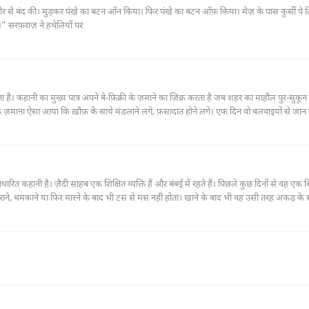
ोर से बंद की। मुड़कर पंखे का बटन ऑन किया। फिर पंखे का बटन ऑफ़ किया। मेज़ के पास कुर्सी पे
धीमे से बोला, “आज तवक्कुल से भी ज़ियादा हैं। रोज़ बढ़ते ही जा रहे हैं।” सरफ़राज़ ने हथेलियों पर
ै। कहानी का मुख्य पात्र अपने बे-फ़िक्री के ज़माने का ज़िक्र करता है जब शहर का माहौल पुर-सुकून
एक ज़माना ऐसा आया कि ख़ौफ़ के साये मंडलाने लगे, फ़सादात होने लगे। एक दिन वो बलवाइयों से जान
 मकान पुर-असरार और उसमें मौजूद औरत खौफ़ज़दा मालूम होती है, इसके बावजूद उसके खाने पीने का इ
 वापस लौट आता है।"
कहानी है। ज़ैदी साहब एक शिक्षित व्यक्ति हैं और बंबई में रहते हैं। पिछले कुछ दिनों से वह एक ब
डराने, धमकाने या फिर मारने के बाद भी टस से मस नहीं होता। खाने के बाद भी वह उसी तरह अकड़ के स
ी साहब इतने परेशान होते हैं कि वह दोस्त लेखक से मिलने चले आते हैं। वह अपने दोस्त की अपनी स्थ
लाने पर उन्हें याद आता है कि बचपन में स्कूल के बाहर मिस टीन वाला आया करता था, जो मि. ज़ैदी पर 
असर रहा करता था।