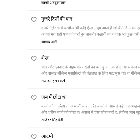
चचा-ज़ाद भाई ने उन्हें बुलवा भी भेजा था लेकिन मालकिन ने जाने से
क़ाज़ी अबदुस्सत्तार
आया कि हवेली की बची-खुची शान-ओ-शौकत भी जाती रही और वह किसी खं
कर दिया। इस काम में चौधरी गुलाब उनकी मदद करता है। लेकिन इस मद
गुज़रे दिनों की याद
हमारी ज़िंदगी में कभी-कभी कोई ऐसा लम्हा आता है जो बीते दिनों की 
अपनी मनचाही याद को नहीं चुन सकते। कहानी का नायक भी कुछ ऐसी ह
वह बताये कि यह आवाज़ किसकी है? नायक अपनी याददाश्त के अनुसार ढे
अहमद अली
बहुत देर तक याद करने की कोशिश करता है कि आख़िर उससे बात करने
शेरू
चीड़ और देवदार के नाहमवार तख़्तों का बना हुआ एक छोटा सा मकान था 
और बालाई मंज़िल मुसाफ़िरों की रिहाइश के लिए मख़सूस थी। ये मंज़िल 
सआदत हसन मंटो
जब मैं छोटा था
बच्चों की नफ़्सियात पर मब्नी कहानी है। बच्चों के सामने बड़े जब
और शरीफ़ बच्चे की होती है। असल में ऐसा होता नहीं है, लेकिन जान बू
चोरी की वाक़िआ सुनाता है और बताता है कि उसने दादी के सामने क़बू
राजिंदर सिंह बेदी
और अपनी माँ के सामने चोरी को क़बूल नहीं करता तो माँ इतनी पिटाई करत
उसकी नफ़्सियात समझ लेता है और कहता है बेटा उठो और खेलो, मैंने ज
आदमी