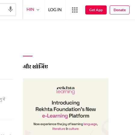
HIN
LOG IN
Get App
Donate
और खोजिए
 में