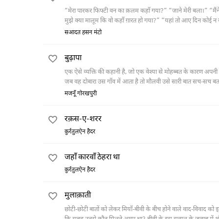
“मेरा पारकर फिफ्टी वन का क़लम कहाँ गया?” “जाने मेरी बला।” “मैंने सुबह देखा कि तुम उससे किसी को ख़त लिख रही थीं अब इनकार कर रही हो।” “मैंने ख़त लिखा था, मगर अब
मुझे क्या मालूम कि वो कहाँ ग़ारत हो गया?” “यहा
सआदत हसन मंटो
बुढ़ापा
एक ऐसे व्यक्ति की कहानी है, जो एक वेश्या से मोहब्बत के कारण अपनी प
जब वह दोबारा उस गाँव में आता है तो मौलवी उसे सारी बात सच-सच बता
मजनूँ गोरखपुरी
रक़स-ए-शरर
क़ुर्रतुलऐन हैदर
जहाँ कारवाँ ठेहरा था
क़ुर्रतुलऐन हैदर
मुलाक़ाती
छोटी-छोटी बातों को लेकर मियाँ-बीवी के बीच होने वाले वाद-विवाद को 