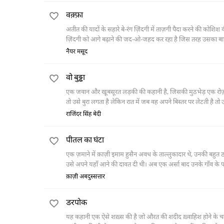
वक़्फ़ा
अतीत की यादों के सहारे बे-रंग ज़िंदगी में ताज़गी पैदा करने की कोशि
ज़िंदगी को आगे बढ़ाने की जद-ओ-जहद कर रहा है जिस तरह उसका बाप अप
मसऊद की दूसरी कहानियों की तरह इसमें भी ख़ानदानी निशान और ऐसी वि
नैयर मसूद
वो बुढ्ढा
एक जवान और खू़बसूरत लड़की की कहानी है, जिसकी मुठभेड़ एक रोज़ सड
तो उसे बुरा लगता है लेकिन रात में जब वह अपने बिस्तर पर लेटती है तो
होने वाले शौहर से नहीं हो जाती।
राजिंदर सिंह बेदी
पीतल का घंटा
एक ज़माने में क़ाज़ी इमाम हुसैन अवध के ताल्लुकादार थे, उनकी बहुत ठ
उसे अपने यहाँ आने की दावत दी थी। अब एक अर्सा बाद उनके गाँव के प
साहब का तो हुलिया ही बदला हुआ है। कहाँ वह ठाट-बाट और कहाँ अब पैव
क़ाज़ी अबदुस्सत्तार
करने के लिए अपना मोहर लगा पीतल का घंटा तक बेच देना पड़ता है।
डरपोक
यह कहानी एक ऐसे शख़्स की है जो औरत की शदीद ख़्वाहिश होने के चल