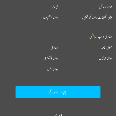
اردو وسائل
کیریئر
اپنی تخلیقات ریختہ کو بھیجیں
ریختہ ایکسپلورر
ہماری ویب سائٹس
صوفی نامہ
ہندوی
ریختہ لرننگ
ریختہ ڈکشنری
ریختہ بکس
رابطہ کیجیے
فالو کیجیے