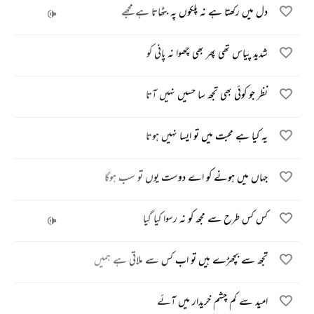
دل میں رکھتا ہے نہ پلکوں پہ بٹھاتا ہے مجھے
شدید پیاس تھی پھر بھی چھوا نہ پانی کو
نظر جو کوئی بھی تجھ سا حسیں نہیں آتا
یہ کیا ہے محبت میں تو ایسا نہیں ہوتا
جہاں میں ہونے کو اے دوست یوں تو سب ہوگا
کس کس طرح سے مجھ کو نہ رسوا کیا گیا
تجھ سے بچھڑے ہیں تو اب کس سے ملاتی ہے ہمیں
امید سے کم چشم خریدار میں آئے