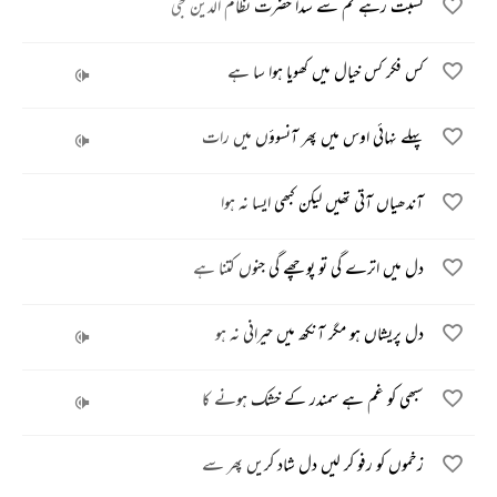
نسبت رہے تم سے سدا حضرت نظام الدین جی
کس فکر کس خیال میں کھویا ہوا سا ہے
پہلے نہائی اوس میں پھر آنسوؤں میں رات
آندھیاں آتی تھیں لیکن کبھی ایسا نہ ہوا
دل میں اترے گی تو پوچھے گی جنوں کتنا ہے
دل پریشاں ہو مگر آنکھ میں حیرانی نہ ہو
سبھی کو غم ہے سمندر کے خشک ہونے کا
زخموں کو رفو کر لیں دل شاد کریں پھر سے