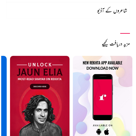
شاعروں کے آڈیو
مزید دریافت کیجیے