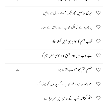
تیری سانسیں مجھ تک آتے بادل ہو جائیں
یہ جب ہے کہ اک خواب سے رشتہ ہے ہمارا
گلاب جسم کا یوں ہی نہیں کھلا ہوگا
بے تاب ہیں اور عشق کا دعویٰ نہیں ہم کو
طلسم ختم چلو آہ بے اثر کا ہوا
ہم پڑھ رہے تھے خواب کے پرزوں کو جوڑ کے
منظر گزشتہ شب کے دامن میں بھر رہا ہے