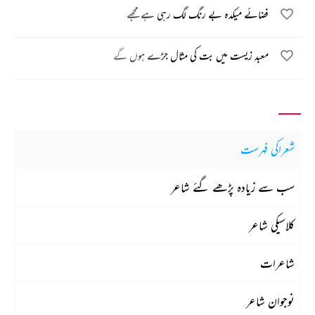
فضائے میکدہ بے رنگ لگ رہی ہے مجھے
معبد زیست میں بت کی مثال جڑے ہوں گے
شعراکی فہرست
سب سے زیادہ پڑھے گئے شاعر
کلاسیکی شاعر
شاعرات
نوجوان شاعر