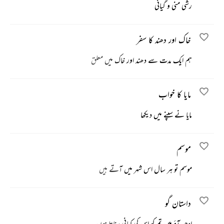
رشی منی و گیانی
خاک اور دھند کا سفر
ہم ایک مدت سے دھند اور خاک میں معلق
مایا کا خواب
مایا نے سپنے میں دیکھا
موسم
موسم تو ہر سال اس شہر میں آتے ہیں
داستان گو
ادھر آؤ میں تم کو اس کی کہانی سناتا ہوں