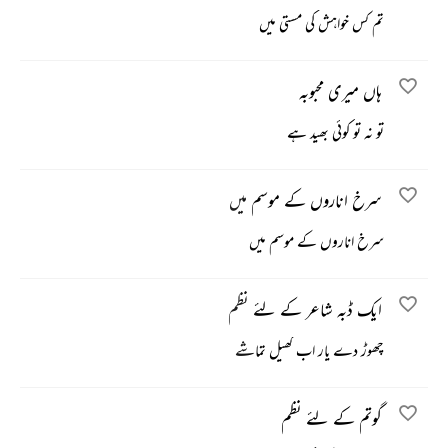
تم کس خواہش کی مستی میں
ہاں میری محبوبہ
تو نہ تو کوئی بھید ہے
سرخ اناروں کے موسم میں
سرخ اناروں کے موسم میں
ایک ڈبہ شاعر کے لئے نظم
چھوڑ دے یار اب کھیل تماشے
گوتم کے لئے نظم