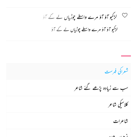
لڑکیو آؤ آؤ مرے واسطے چوڑیاں لے کے آؤ
لڑکیو آؤ آؤ مرے واسطے چوڑیاں لے کے آؤ
شعراکی فہرست
سب سے زیادہ پڑھے گئے شاعر
کلاسیکی شاعر
شاعرات