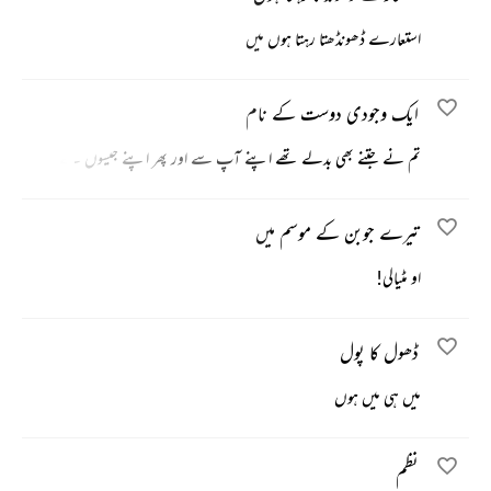
استعارے ڈھونڈھتا رہتا ہوں میں
ایک وجودی دوست کے نام
تم نے جتنے بھی بدلے تھے اپنے آپ سے اور پھر اپنے جیسوں سے
تیرے جوبن کے موسم میں
او مٹیالی!
ڈھول کا پول
میں ہی میں ہوں
نظم