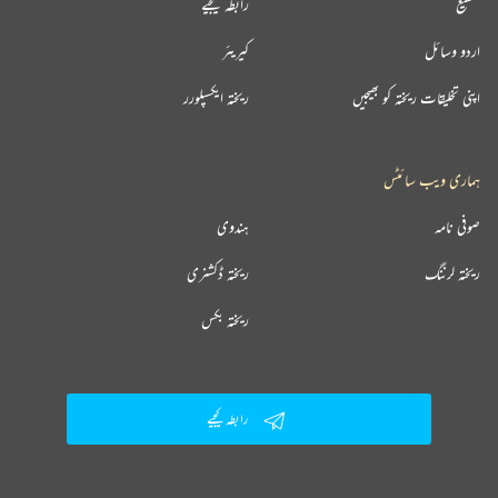
تقطیع
رابطہ کیجیے
اردو وسائل
کیریئر
اپنی تخلیقات ریختہ کو بھیجیں
ریختہ ایکسپلورر
ہماری ویب سائٹس
صوفی نامہ
ہندوی
ریختہ لرننگ
ریختہ ڈکشنری
ریختہ بکس
رابطہ کیجیے