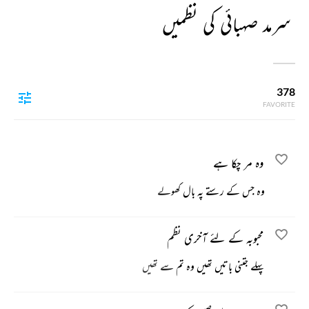
سرمد صہبائی کی نظمیں
378
FAVORITE
وہ مر چکا ہے
وہ جس کے رستے پہ بال کھولے
محبوبہ کے لئے آخری نظم
پہلے جتنی باتیں تھیں وہ تم سے تھیں