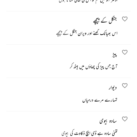
جنگل کے پیچھے
اس بھیانک گھنے اور ویران جنگل کے پیچھے
پیڑ
آج جس پیڑ کی چھاؤں میں بیٹھ کر
دیوار
تمہارے مرے درمیاں
سادہ بیوی
کتنی سادہ ہے ڈی ایچ ذکاوت کی بیوی