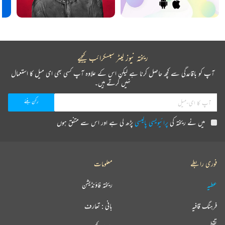
ریختہ نیوز لیٹر سبسکرائب کیجیے
آپ کو باقاعدگی سے کچھ حاصل کرنا ہے لیکن اس کے علاوہ آپ کسی بھی ای میل کا استعمال
نہیں کرتے ہیں۔
میں نے ریختہ کی
پرائیویسی پالیسی
پڑھ لی ہے اور اس سے متفق ہوں
فوری رابطے
معلومات
عطیہ
ریختہ فاؤنڈیشن
فرہنگ قافیہ
بانی : تعارف