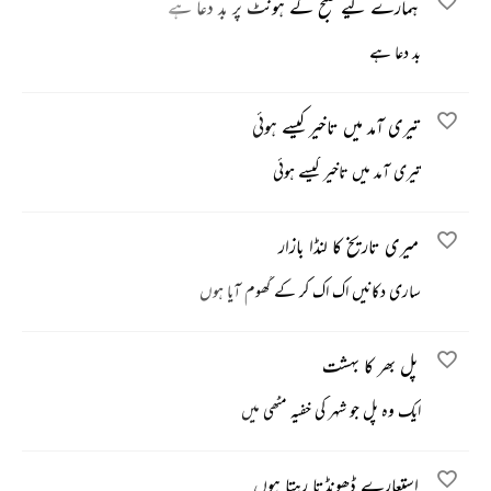
ہمارے لیے صبح کے ہونٹ پر بد دعا ہے
بد دعا ہے
تیری آمد میں تاخیر کیسے ہوئی
تیری آمد میں تاخیر کیسے ہوئی
میری تاریخ کا لنڈا بازار
ساری دکانیں اک اک کر کے گھوم آیا ہوں
پل بھر کا بہشت
ایک وہ پل جو شہر کی خفیہ مٹھی میں
استعارے ڈھونڈتا رہتا ہوں