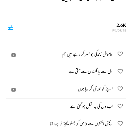
2.6K
FAVORITE
خاموش زندگی جو بسر کر رہے ہیں ہم
دل سے یا گلستاں سے آتی ہے
اپنے کو تلاش کر رہا ہوں
اب دل کی یہ شکل ہو گئی ہے
رئیسؔ اشکوں سے دامن کو بھگو لیتے تو اچھا تھا