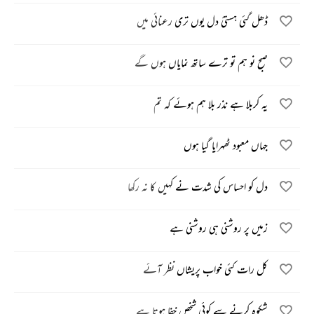
ڈھل گئی ہستئ دل یوں تری رعنائی میں
صبح نو ہم تو ترے ساتھ نمایاں ہوں گے
یہ کربلا ہے نذر بلا ہم ہوئے کہ تم
جہاں معبود ٹھہرایا گیا ہوں
دل کو احساس کی شدت نے کہیں کا نہ رکھا
زمیں پر روشنی ہی روشنی ہے
کل رات کئی خواب پریشاں نظر آئے
شکوہ کرنے سے کوئی شخص خفا ہوتا ہے