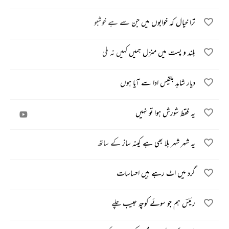
ترا خیال کہ خوابوں میں جن سے ہے خوشبو
بلند و پست میں منزل ہمیں کہیں نہ ملی
دیار شاہد بلقیس ادا سے آیا ہوں
یہ فقط شورش ہوا تو نہیں
یہ شہر شہر بلا بھی ہے کینہ ساز کے ساتھ
گرد میں اٹ رہے ہیں احساسات
رئیسؔ ہم جو سوئے کوچۂ حبیب چلے