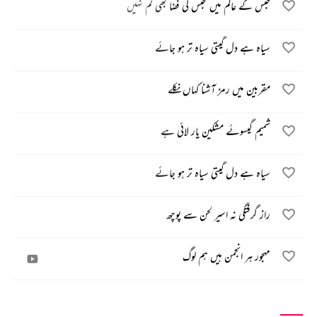
حبس کے عالم میں محبس کی فضا بھی کم نہیں
سیاہ ہے دل گیتی سیاہ تر ہو جائے
مقربین میں رمز آشنا کہاں نکلے
شمیم گیسوئے مشکین یار لائی ہے
سیاہ ہے دل گیتی سیاہ تر ہو جائے
راز گرفتگی نہ اسیر لحن سے پوچھ
مہجور ہر انجمن ہیں ہم لوگ