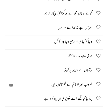
کوئے جاناں مجھ سے ہرگز اتنی بیگانہ نہ ہو
اہرمن ہے نہ خدا ہے مرا دل
دنیا کو کیا خبر؟ مری دنیا پھر آ گئی
دیدنی ہے بہار کا منظر
رقصاں ہے منڈیر پر کبوتر
غروب مہر کا ماتم ہے گلستانوں میں
بتا کیا کیا تجھے اے شوق حیراں یاد آتا ہے