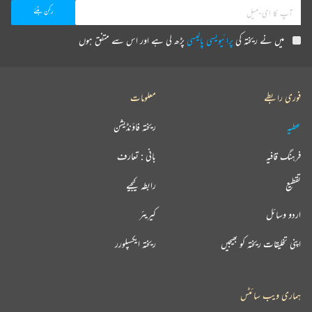
میں نے ریختہ کی
پرائیویسی پالیسی
پڑھ لی ہے اور اس سے متفق ہوں
فوری رابطے
معلومات
عطیہ
ریختہ فاؤنڈیشن
فرہنگ قافیہ
بانی : تعارف
تقطیع
رابطہ کیجیے
اردو وسائل
کیریئر
اپنی تخلیقات ریختہ کو بھیجیں
ریختہ ایکسپلورر
ہماری ویب سائٹس