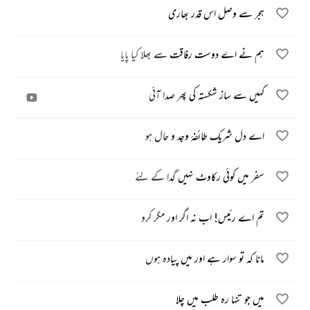
ہجر سے وصل اس قدر بھاری
ہم نے اے دوست رفاقت سے بھلا کیا پایا
کہیں سے ساز شکستہ کی پھر صدا آئی
اے دل شریک طائفۂ وجد و حال ہو
سفر میں کوئی رکاوٹ نہیں گدا کے لئے
تم اے رئیس! اب نہ اگر اور مگر کرو
مانا کہ تو سوار ہے اور میں پیادہ ہوں
میں جو تنہا رہ طلب میں چلا