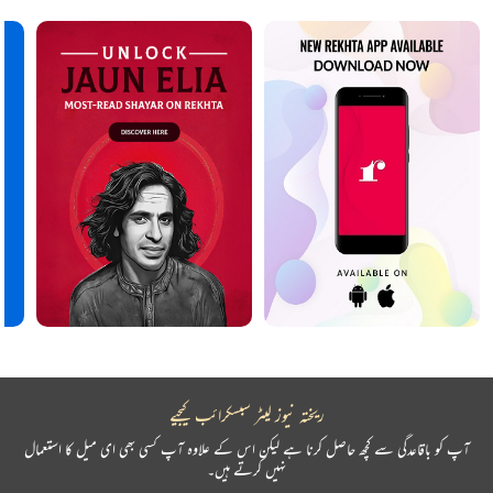
ریختہ نیوز لیٹر سبسکرائب کیجیے
آپ کو باقاعدگی سے کچھ حاصل کرنا ہے لیکن اس کے علاوہ آپ کسی بھی ای میل کا استعمال
نہیں کرتے ہیں۔