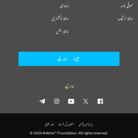
صوفی نامہ
ہندوی
ریختہ لرننگ
ریختہ ڈکشنری
ریختہ بکس
رابطہ کیجیے
فالو کیجیے
پرائیویسی پالیسی
استعمال کی شرائط
جملہ حقوق
© 2026 Rekhta™ Foundation. All rights reserved.