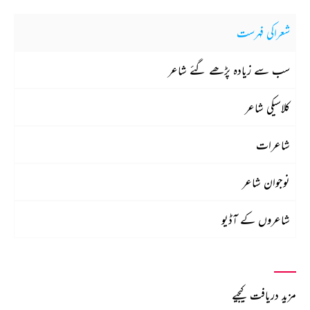
شعراکی فہرست
سب سے زیادہ پڑھے گئے شاعر
کلاسیکی شاعر
شاعرات
نوجوان شاعر
شاعروں کے آڈیو
مزید دریافت کیجیے