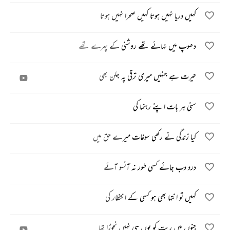
کہیں دریا نہیں ہوتا کہیں صحرا نہیں ہوتا
دھوپ میں نہائے تھے روشنی کے پہرے تھے
حیرت ہے جنہیں میری ترقی پہ جلن بھی
سنی ہر بات اپنے رہنما کی
کیا زندگی نے رکھی سوغات میرے حق میں
درد دب جائے کسی طور نہ آنسو آئے
کہیں تو انتہا بھی ہو کسی کے انتظار کی
جنوں میں ریت کو یوں ہی نہیں نچوڑا تھا