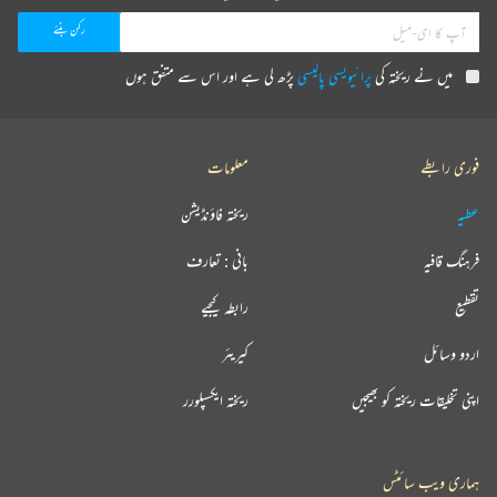
میں نے ریختہ کی
پرائیویسی پالیسی
پڑھ لی ہے اور اس سے متفق ہوں
فوری رابطے
معلومات
عطیہ
ریختہ فاؤنڈیشن
فرہنگ قافیہ
بانی : تعارف
تقطیع
رابطہ کیجیے
اردو وسائل
کیریئر
اپنی تخلیقات ریختہ کو بھیجیں
ریختہ ایکسپلورر
ہماری ویب سائٹس