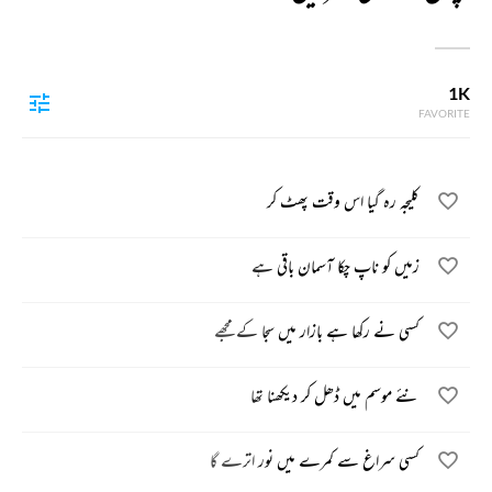
1K
FAVORITE
کلیجہ رہ گیا اس وقت پھٹ کر
زمیں کو ناپ چکا آسمان باقی ہے
کسی نے رکھا ہے بازار میں سجا کے مجھے
نئے موسم میں ڈھل کر دیکھنا تھا
کسی سراغ سے کمرے میں نور اترے گا