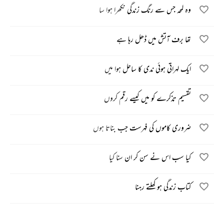
وہ لمحہ جس سے رنگ زندگی نکھرا ہوا سا
تھا برف آتش میں ڈھل رہا ہے
ایک لہراتی ہوئی ندی کا ساحل ہوا میں
تقسیم تذکرے کو میں کیسے رقم کروں
ضروری کاموں کی فہرست جب بناتا ہوں
کیا سب اس نے سن کر ان سنا کیا
کتاب زندگی ہو کھلتے رہنا