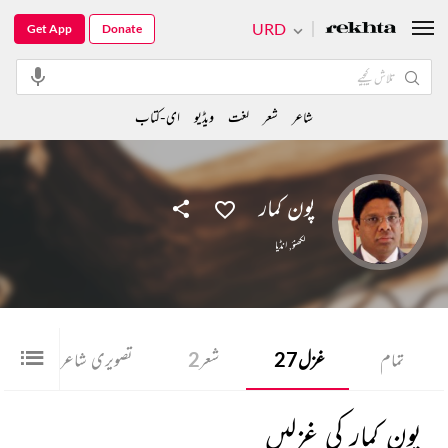
URD
Get App
Donate
شاعر
شعر
لغت
ویڈیو
ای-کتاب
پون کمار
لکھنؤ
,
انڈیا
تمام
غزل
27
شعر
2
تصویری شاعری
1
پون کمار کی غزلیں