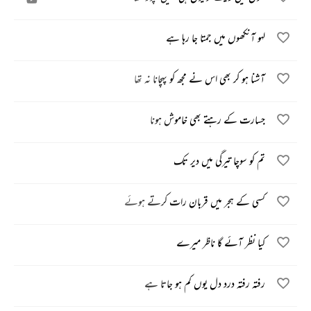
لہو آنکھوں میں جمتا جا رہا ہے
آشنا ہو کر بھی اس نے مجھ کو پہچانا نہ تھا
جسارت کے رہتے بھی خاموش ہونا
تم کو سوچا تیرگی میں دیر تک
کسی کے ہجر میں قربان رات کرتے ہوئے
کیا نظر آئے گا ناظر میرے
رفتہ رفتہ درد دل یوں کم ہو جاتا ہے