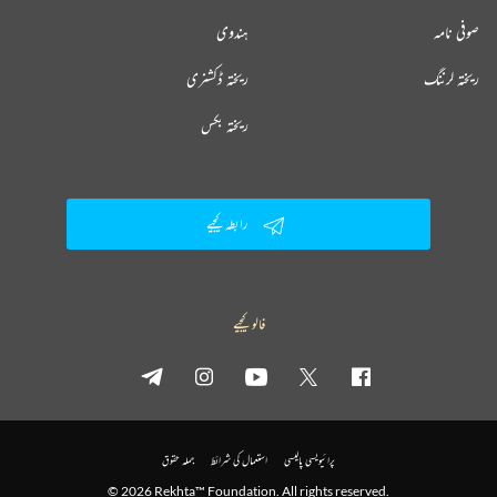
صوفی نامہ
ہندوی
ریختہ لرننگ
ریختہ ڈکشنری
ریختہ بکس
رابطہ کیجیے
فالو کیجیے
پرائیویسی پالیسی
استعمال کی شرائط
جملہ حقوق
© 2026 Rekhta™ Foundation. All rights reserved.