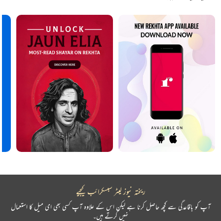
ریختہ نیوز لیٹر سبسکرائب کیجیے
آپ کو باقاعدگی سے کچھ حاصل کرنا ہے لیکن اس کے علاوہ آپ کسی بھی ای میل کا استعمال
نہیں کرتے ہیں۔